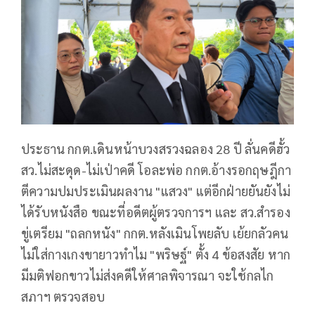
ประธาน กกต.เดินหน้าบวงสรวงฉลอง 28 ปี ลั่นคดีฮั้ว
สว.ไม่สะดุด-ไม่เป่าคดี โอละพ่อ กกต.อ้างรอกฤษฎีกา
ตีความปมประเมินผลงาน "แสวง" แต่อีกฝ่ายยันยังไม่
ได้รับหนังสือ ขณะที่อดีตผู้ตรวจการฯ และ สว.สำรอง
ขู่เตรียม "ถลกหนัง" กกต.หลังเมินโพยลับ เย้ยกลัวคน
ไม่ใส่กางเกงขายาวทำไม "พริษฐ์" ตั้ง 4 ข้อสงสัย หาก
มีมติฟอกขาวไม่ส่งคดีให้ศาลพิจารณา จะใช้กลไก
สภาฯ ตรวจสอบ