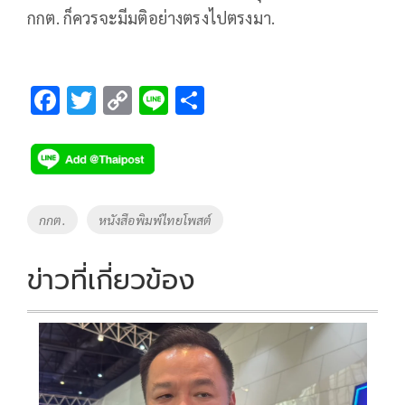
กกต. ก็ควรจะมีมติอย่างตรงไปตรงมา.
F
T
C
Li
S
ac
wi
o
n
h
e
tt
p
e
ar
b
er
y
e
o
Li
Tags
กกต.
หนังสือพิมพ์ไทยโพสต์
o
n
k
k
ข่าวที่เกี่ยวข้อง