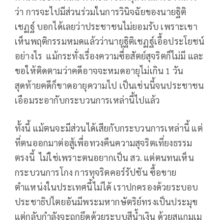
ว่า การจะไปมีส่วนร่วมในการวินิจฉัยของนายฐิติ
เชฏฐ์ บอกได้เลยว่าประชาชนไม่ยอมรับ เพราะเขา
เห็นพฤติกรรมหมดแล้วว่านายฐิติเชฏฐ์เอื้อประโยชน์
อย่างไร แม้กระทั่งเรื่องความซื่้อสัตย์สุจริตก็ไม่มี และ
ขอให้ติดตามว่าคดีอาจจะหมดอายุไม่เกิน 1 วัน
สุดท้ายคดีก็ขาดอายุความไป เป็นเช่นนี้จนประชาชน
เอือมระอากับกระบวนการเหล่านี้ไปแล้ว
ทั้งนี้ แม้ตนจะมีส่วนได้เสียกับกระบวนการเหล่านี้ แต่
ที่ตนออกมาต่อสู้เพื่อทวงคืนความสุจริตเที่ยงธรรม
ตรงนี้ ไม่ใช่เพราะตนอยากเป็น สว. แต่ตนทนเห็น
กระบวนการโกง การทุจริตคอร์รัปชัน ซื้อขาย
ตำแหน่งในประเทศนี้ไม่ได้ เราปกครองด้วยระบอบ
ประชาธิปไตยอันมีพระมหากษัตริย์ทรงเป็นประมุข
แต่กลับกำลังจะถูกยึดด้วยระบบสีน้ำเงิน ด้วยสแกมเม