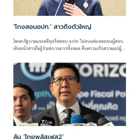
‘โกงสอบอปท.’ สาวถึงตัวใหญ่
โฆษกรัฐบาลแจงคดีทุจริตสอบ อปท. ไม่จบแค่ถอดถอนผู้สอบ
เดินหน้าสาวถึงผู้ร่วมขบวนการทั้งหมด คืนความเป็นธรรมแก่ผู้
สอบแข่งขันโดยสุจริต และเป็นการฟื้นฟูความเชื่อมั่นของ
ประชาชนต่อระบบการสอบเข้ารับราชการทุกระดับ
ลุ้น ‘ไทยพลัสเฟส2’