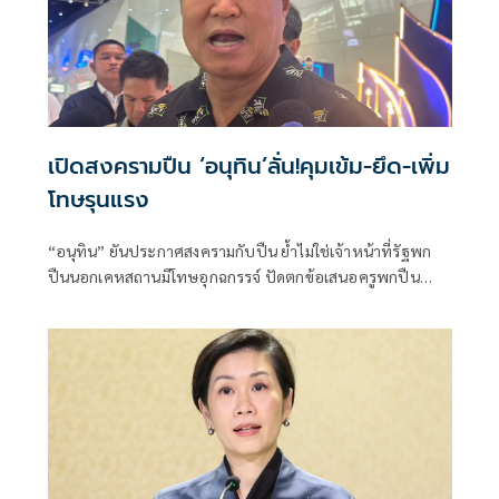
เปิดสงครามปืน ‘อนุทิน’ลั่น!คุมเข้ม-ยึด-เพิ่ม
โทษรุนแรง
“อนุทิน” ยันประกาศสงครามกับปืน ย้ำไม่ใช่เจ้าหน้าที่รัฐพก
ปืนนอกเคหสถานมีโทษอุกฉกรรจ์ ปัดตกข้อเสนอครูพกปืน
ป้องกันตัว เหตุไม่ใช่เจ้าพนักงาน ลั่นปืนถูกขโมยไปก่อเหตุ
เจ้าของเป็นผู้ต้องหาร่วม