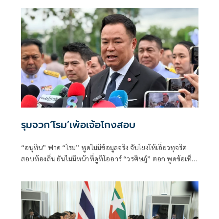
รุมจวก‘โรม’เพ้อเจ้อโกงสอบ
“อนุทิน” ฟาด “โรม” พูดไม่มีข้อมูลจริง จับโยงให้เอี่ยวทุจริต
สอบท้องถิ่น ยันไม่มีหน้าที่ดูทีโออาร์ “วรศิษฎ์” ตอก พูดข้อเท็จ
จริงไม่ครบ