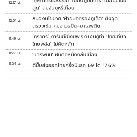
‘ศุลกากรช่องจอม’ เปิดปฏิบัติการ ‘เดือนนี้ไม่มี
12:17 น.
ดูด’ ลุยจับบุหรี่เถื่อน
สนองนโยบาย 'ฝ่ายปกครองภูเก็ต' ตั้งจุด
12:01 น.
ตรวจเข้ม คุมอาวุธปืน–ยาเสพติด
‘ภราดร’ การันตีใช้งบพ.ร.ก.เงินกู้ทำ ‘ไทยเที่ยว
11:49 น.
ไทยพลัส’ ไม่ผิดหลัก
11:27 น.
'นครพนม' ฝนตกหนักถล่มเมือง
11:04 น.
ตีปี๊บส่งออกไทยครึ่งปีแรก 69 โต 17.6%