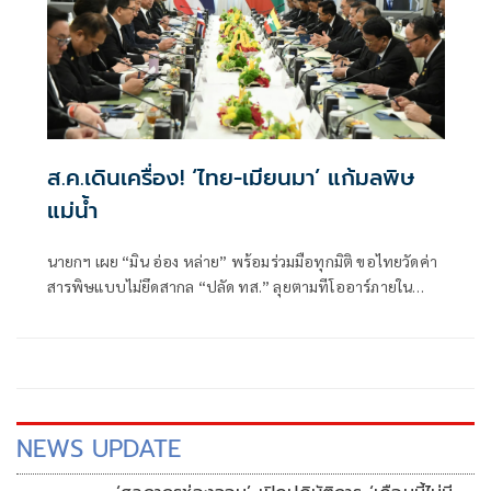
ส.ค.เดินเครื่อง! ‘ไทย-เมียนมา’ แก้มลพิษ
แม่นํ้า
นายกฯ เผย “มิน อ่อง หล่าย” พร้อมร่วมมือทุกมิติ ขอไทยวัดค่า
สารพิษแบบไม่ยึดสากล “ปลัด ทส.” ลุยตามทีโออาร์ภายใน
ส.ค.นี้ “เด็กส้ม” ซัดปูพรมแดงรับเป็นจุดต่ำที่สุดของยุทธศาสตร์
การทูตไทยบนเวทีโลก
NEWS UPDATE