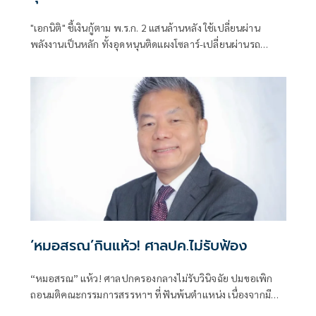
"เอกนิติ" ชี้เงินกู้ตาม พ.ร.ก. 2 แสนล้านหลัง ใช้เปลี่ยนผ่าน
พลังงานเป็นหลัก ทั้งอุดหนุนติดแผงโซลาร์-เปลี่ยนผ่านรถ
โดยสารเป็น EV ส่วนเงินกู้ 2 แสนล้านแรกเหลือ 4 หมื่นล้าน
พร้อมให้ใช้กับไทยเที่ยวไทยพลัส ส่วนไทยช่วยไทยพลัส เฟส 2
รอประเมินความเหมาะสม นายกฯ เผยจะพยายาม
‘หมอสรณ’กินแห้ว! ศาลปค.ไม่รับฟ้อง
“หมอสรณ” แห้ว! ศาลปกครองกลางไม่รับวินิจฉัย ปมขอเพิก
ถอนมติคณะกรรมการสรรหาฯ ที่ฟันพ้นตำแหน่ง เนื่องจากมี
ลักษณะต้องห้ามและขาดคุณสมบัติมาตั้งแต่ต้น