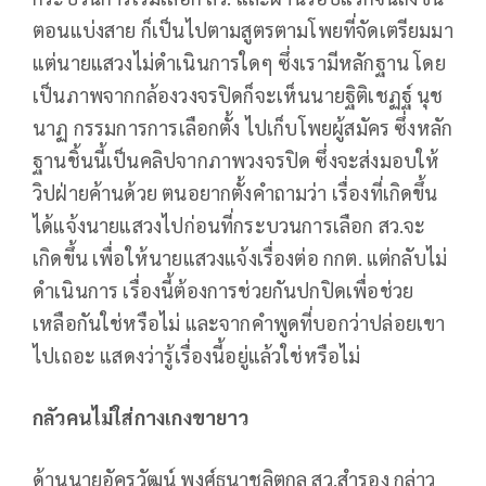
ตอนแบ่งสาย ก็เป็นไปตามสูตรตามโพยที่จัดเตรียมมา
แต่นายแสวงไม่ดำเนินการใดๆ ซึ่งเรามีหลักฐาน โดย
เป็นภาพจากกล้องวงจรปิดก็จะเห็นนายฐิติเชฏฐ์ นุช
นาฏ กรรมการการเลือกตั้ง ไปเก็บโพยผู้สมัคร ซึ่งหลัก
ฐานชิ้นนี้เป็นคลิปจากภาพวงจรปิด ซึ่งจะส่งมอบให้
วิปฝ่ายค้านด้วย ตนอยากตั้งคำถามว่า เรื่องที่เกิดขึ้น
ได้แจ้งนายแสวงไปก่อนที่กระบวนการเลือก สว.จะ
เกิดขึ้น เพื่อให้นายแสวงแจ้งเรื่องต่อ กกต. แต่กลับไม่
ดำเนินการ เรื่องนี้ต้องการช่วยกันปกปิดเพื่อช่วย
เหลือกันใช่หรือไม่ และจากคำพูดที่บอกว่าปล่อยเขา
ไปเถอะ แสดงว่ารู้เรื่องนี้อยู่แล้วใช่หรือไม่
กลัวคนไม่ใส่กางเกงขายาว
ด้านนายอัครวัฒน์ พงศ์ธนาชลิตกุล สว.สำรอง กล่าว