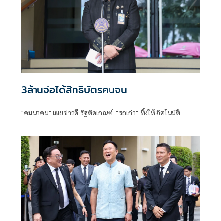
3ล้านจ่อได้สิทธิบัตรคนจน
"คมนาคม" เผยข่าวดี รัฐตัดเกณฑ์ "รถเก่า" ทิ้งให้อัตโนมัติ