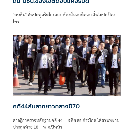
ถิ่น ปชน.ข้องใจตัดจบแค่อธิบดี
"อนุทิน" ลั่นปมทุจริตโกงสอบท้องถิ่นจบคือจบ ลั่นไม่ปกป้อง
ใคร
คดี44ส้มลากยาวกลางปี70
ศาลฎีกาตรวจหลักฐานคดี 44 อดีต สส.ก้าวไกล ไต่สวนพยาน
ปากสุดท้าย 18 พ.ค.ปีหน้า