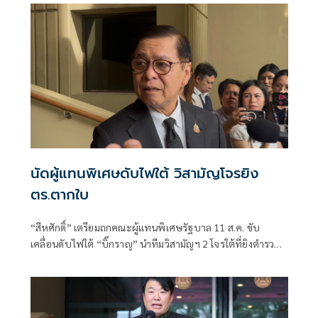
นัดผู้แทนพิเศษดับไฟใต้ วิสามัญโจรยิง
ตร.ตากใบ
“สีหศักดิ์”​ เตรียมถกคณะผู้แทน​พิเศษรัฐบาล​ 11 ส.ค. ขับ
เคลื่อนดับไฟใต้​ “บิ๊กราญ” นำทีมวิสามัญฯ 2 โจรใต้ที่ยิงตำรวจ
ตากใบเสียชีวิต "กอ.รมน." เดือด! สวน “ทวี”