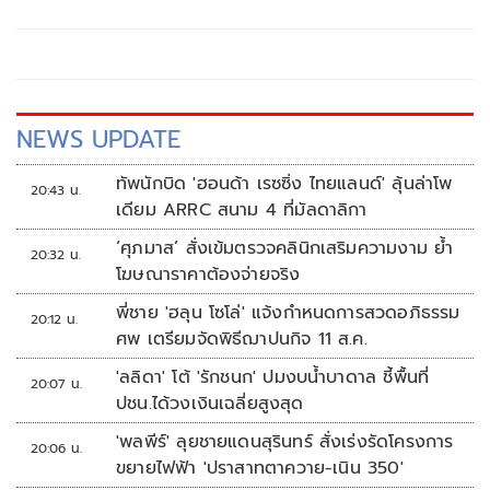
NEWS UPDATE
ทัพนักบิด 'ฮอนด้า เรซซิ่ง ไทยแลนด์' ลุ้นล่าโพ
20:43 น.
เดียม ARRC สนาม 4 ที่มัลดาลิกา
‘ศุภมาส’ สั่งเข้มตรวจคลินิกเสริมความงาม ย้ำ
20:32 น.
โฆษณาราคาต้องจ่ายจริง
พี่ชาย 'ฮลุน โซโล่' แจ้งกำหนดการสวดอภิธรรม
20:12 น.
ศพ เตรียมจัดพิธีฌาปนกิจ 11 ส.ค.
'ลลิดา' โต้ 'รักชนก' ปมงบน้ำบาดาล ชี้พื้นที่
20:07 น.
ปชน.ได้วงเงินเฉลี่ยสูงสุด
'พลพีร์' ลุยชายแดนสุรินทร์ สั่งเร่งรัดโครงการ
20:06 น.
ขยายไฟฟ้า 'ปราสาทตาควาย-เนิน 350'