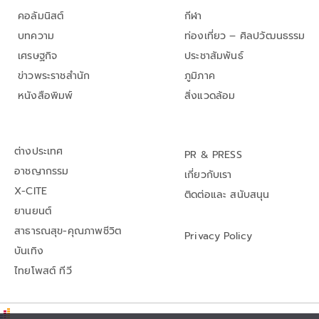
คอลัมนิสต์
กีฬา
บทความ
ท่องเที่ยว – ศิลปวัฒนธรรม
เศรษฐกิจ
ประชาสัมพันธ์
ข่าวพระราชสำนัก
ภูมิภาค
หนังสือพิมพ์
สิ่งแวดล้อม
ต่างประเทศ
PR & PRESS
อาชญากรรม
เกี่ยวกับเรา
X-CITE
ติดต่อและ สนับสนุน
ยานยนต์
สาธารณสุข-คุณภาพชีวิต
Privacy Policy
บันเทิง
ไทยโพสต์ ทีวี