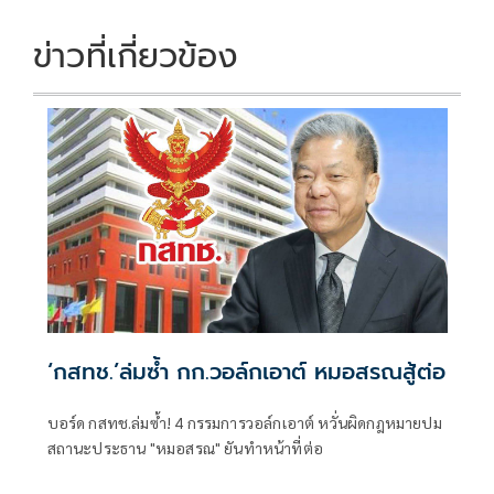
o
n
k
k
ข่าวที่เกี่ยวข้อง
‘กสทช.’ล่มซํ้า กก.วอล์กเอาต์ หมอสรณสู้ต่อ
บอร์ด กสทช.ล่มซ้ำ! 4 กรรมการวอล์กเอาต์ หวั่นผิดกฎหมายปม
สถานะประธาน "หมอสรณ" ยันทำหน้าที่ต่อ