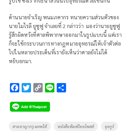
รูปไข่ ซึ่งเราก็จะนำส่วนนี้ไปอุทธรณ์ด้วยเช่นกัน
ด้านนายจำเริญ พนมภคากร ทนายความส่วนตัวของ
นายไมไรลี ยูซูฟู จำเลยที่ 2 กล่าวว่า มองว่านายยูซูฟู
รู้สึกผิดหวังที่ศาลพิพากษาออกมาในรูปแบบนี้ แต่เรา
ก็จะใช้กระบวนการทางกฎหมายอุทธรณ์ให้เจ้าตัวต่อ
ไปในหลายประเด็นที่เรายังเห็นว่าศาลยังไม่ได้
หยิบยกมา.
F
T
C
Li
S
ac
wi
o
n
h
e
tt
p
e
ar
b
er
y
e
o
Li
Tags
ศาลอาญากรุงเทพใต้
หนังสือพิมพ์ไทยโพสต์
อุยกูร์