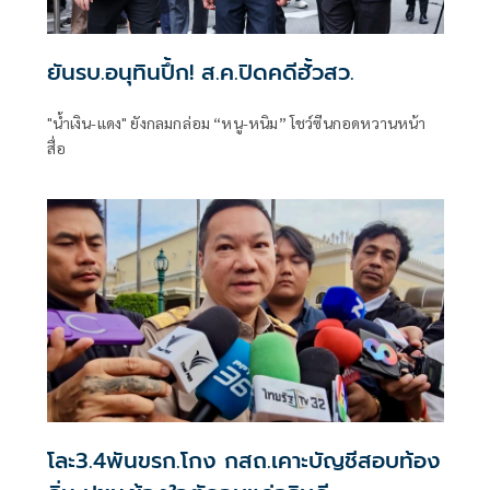
ยันรบ.อนุทินปึ้ก! ส.ค.ปิดคดีฮั้วสว.
"น้ำเงิน-แดง" ยังกลมกล่อม “หนู-หนิม” โชว์ซีนกอดหวานหน้า
สื่อ
โละ3.4พันขรก.โกง กสถ.เคาะบัญชีสอบท้อง