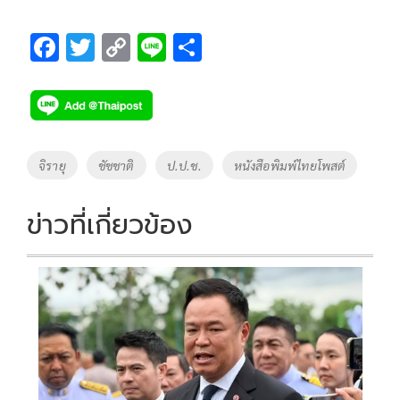
F
T
C
Li
S
ac
wi
o
n
h
e
tt
p
e
ar
b
er
y
e
o
Li
Tags
จิรายุ
ชัชชาติ
ป.ป.ช.
หนังสือพิมพ์ไทยโพสต์
o
n
k
k
ข่าวที่เกี่ยวข้อง