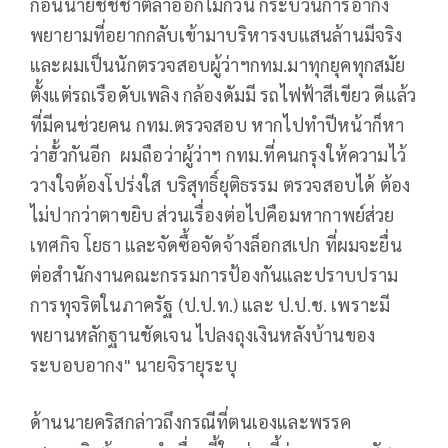
ก่อนนายชัชชาติลาออกไม่กี่วัน กระบวนการอากง
พยายามที่อยากกลับเข้ามาบริหารงบแสนล้านมีจริง
และผมเป็นนักตรวจสอบผู้ว่าฯกทม.มาทุกยุคทุกสมัย
ตั้งแต่รถเรือดับเพลิง กล้องดัมมี รถไฟฟ้าสีเขียว ดีแล้ว
ที่มีคนช่วยคน กทม.ตรวจสอบ หากไปทำปีหน้าก็หา
ว่าฮั้วกันอีก ผมถือว่าผู้ว่าฯ กทม.ที่คนกรุงให้ความไว้
วางใจต้องโปร่งใส บริสุทธิ์ยุติธรรม ตรวจสอบได้ ต้อง
ไม่ปากว่าตาขยิบ ส่วนเรื่องต่อไปคือมหากาพย์ส่วย
เทศกิจ โยธา และจัดซื้อจัดจ้างล็อกสเปก ที่ผมจะยื่น
ต่อสำนักงานคณะกรรมการป้องกันและปราบปราม
การทุจริตในภาครัฐ (ป.ป.ท.) และ ป.ป.ช. เพราะมี
พยานหลักฐานชัดเจน ไปลงถุงเงินหลังบ้านของ
ระบอบอากง" นายจิรายุระบุ
ด้านนายคริสกล่าวถึงกรณีที่ตนเองและพรรค