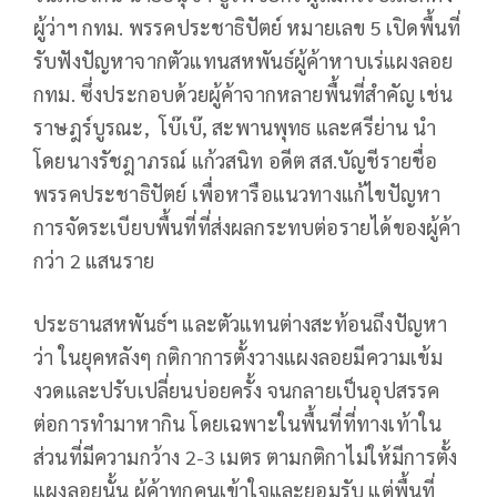
ผู้ว่าฯ กทม. พรรคประชาธิปัตย์ หมายเลข 5 เปิดพื้นที่
รับฟังปัญหาจากตัวแทนสหพันธ์ผู้ค้าหาบเร่แผงลอย
กทม. ซึ่งประกอบด้วยผู้ค้าจากหลายพื้นที่สำคัญ เช่น
ราษฎร์บูรณะ, โบ๊เบ๊, สะพานพุทธ และศรีย่าน นำ
โดยนางรัชฎาภรณ์ แก้วสนิท อดีต สส.บัญชีรายชื่อ
พรรคประชาธิปัตย์ เพื่อหารือแนวทางแก้ไขปัญหา
การจัดระเบียบพื้นที่ที่ส่งผลกระทบต่อรายได้ของผู้ค้า
กว่า 2 แสนราย
ประธานสหพันธ์ฯ และตัวแทนต่างสะท้อนถึงปัญหา
ว่า ในยุคหลังๆ กติกาการตั้งวางแผงลอยมีความเข้ม
งวดและปรับเปลี่ยนบ่อยครั้ง จนกลายเป็นอุปสรรค
ต่อการทำมาหากิน โดยเฉพาะในพื้นที่ที่ทางเท้าใน
ส่วนที่มีความกว้าง 2-3 เมตร ตามกติกาไม่ให้มีการตั้ง
แผงลอยนั้น ผู้ค้าทุกคนเข้าใจและยอมรับ แต่พื้นที่