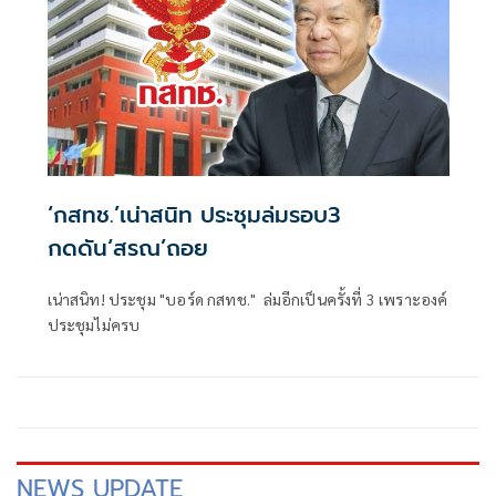
‘กสทช.’เน่าสนิท ประชุมล่มรอบ3
กดดัน‘สรณ’ถอย
เน่าสนิท! ประชุม "บอร์ด กสทช." ล่มอีกเป็นครั้งที่ 3 เพราะองค์
ประชุมไม่ครบ
NEWS UPDATE