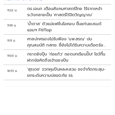
ดร.เอนก เตือนสังคมศาสตร์ไทย ไร้รากเหง้า
11:22 น.
ระวังกลายเป็น 'ศาสตร์ไร้จิตวิญญาณ'
'น้ำตาล' ตัวแม่แฟชั่นไอคอน ขึ้นแท่นแบรนด์
11:19 น.
แอมฯ FitFlop
ศาลปกครองไม่รับฟ้อง 'นพ.สรณ' ปม
11:11 น.
คุณสมบัติ กสทช. ชี้ยังไม่ได้รับความเดือดร้อน
เสียหาย
กราดยิงปุ๊บ 'ก่อแก้ว' ถอดบทเรียนปั๊บ! โชว์กึ๋น
11:03 น.
ฝากข้อคิดถึงเจ้าของปืน
'สุรเดช' จวกคุมปืนหละหลวม ชงจำกัดกระสุน-
10:51 น.
ยกระดับความปลอดภัย รร.