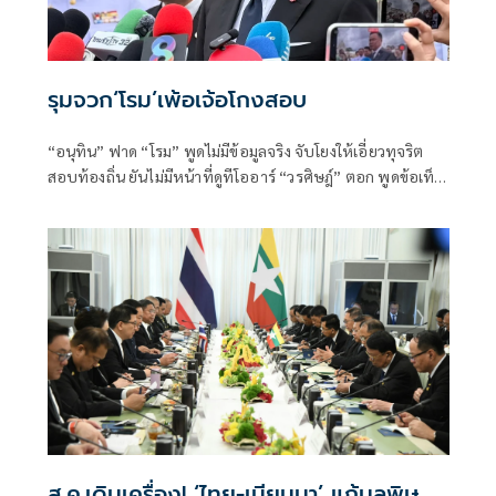
รุมจวก‘โรม’เพ้อเจ้อโกงสอบ
“อนุทิน” ฟาด “โรม” พูดไม่มีข้อมูลจริง จับโยงให้เอี่ยวทุจริต
สอบท้องถิ่น ยันไม่มีหน้าที่ดูทีโออาร์ “วรศิษฎ์” ตอก พูดข้อเท็จ
จริงไม่ครบ
ส.ค.เดินเครื่อง! ‘ไทย-เมียนมา’ แก้มลพิษ