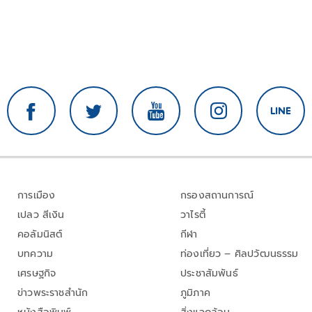
การเมือง
กรองสถานการณ์
เปลว สีเงิน
วาไรตี้
คอลัมนิสต์
กีฬา
บทความ
ท่องเที่ยว – ศิลปวัฒนธรรม
เศรษฐกิจ
ประชาสัมพันธ์
ข่าวพระราชสำนัก
ภูมิภาค