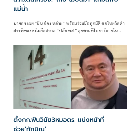
แม่นํ้า
นายกฯ เผย “มิน อ่อง หล่าย” พร้อมร่วมมือทุกมิติ ขอไทยวัดค่า
สารพิษแบบไม่ยึดสากล “ปลัด ทส.” ลุยตามทีโออาร์ภายใน
ส.ค.นี้ “เด็กส้ม” ซัดปูพรมแดงรับเป็นจุดต่ำที่สุดของยุทธศาสตร์
การทูตไทยบนเวทีโลก
ตั้งกก.ฟันวินัย3หมอตร. แบ่งหน้าที่
ช่วย‘ทักษิณ’