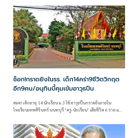
ช็อก!กราดยิงในรร. เด็ก14คร่า9ชีวิตวิกฤต
อีก9คน/อนุทินบี้คุมเข้มอาวุธปืน
สลด! เด็กอายุ 14 นักเรียน ม.3 ใช้อาวุธปืนกราดยิงภายใน
โรงเรียนเทพศิรินทร์ นนทบุรี "ครู-นักเรียน" เสียชีวิต 6 ราย และ
บาดเจ็บอื้อ ก่อนยิงตัวเองดับ พบยังก่อเหตุยิงปู่-ย่าที่บ้านพัก