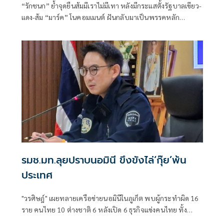
“รักชนก” ย้ำจุดยืนส้มมีเราไม่มีเทา หลังมีกระแสตั้งรัฐบาลเขียว-
แดง-ส้ม “มาร์ค” โนคอมเมนต์ ฝันกลับมาเป็นพรรคหลัก
“ผบ.ตร.” ตั้งกรรมการสอบ
รมช.มท.ลุยปราบนอมินี ขึงขังไล่‘กุ๊ย’พ้น
ประเทศ
"วรศิษฎ์" เผยทลายเครือข่ายนอมินีในภูเก็ต พบผู้กระทำผิด 16
ราย คนไทย 10 ต่างชาติ 6 หลังเปิด 6 ธุรกิจแข่งคนไทย ทั้ง
โรงเรียนนานาชาติ-รถเช่า-ร้านอาหาร