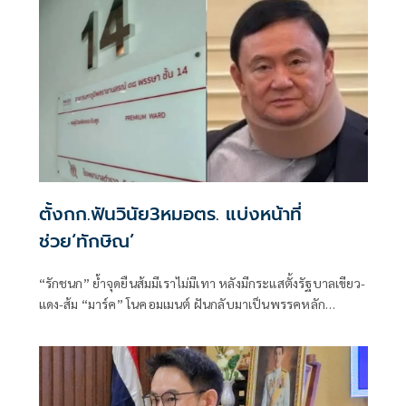
ตั้งกก.ฟันวินัย3หมอตร. แบ่งหน้าที่
ช่วย‘ทักษิณ’
“รักชนก” ย้ำจุดยืนส้มมีเราไม่มีเทา หลังมีกระแสตั้งรัฐบาลเขียว-
แดง-ส้ม “มาร์ค” โนคอมเมนต์ ฝันกลับมาเป็นพรรคหลัก
“ผบ.ตร.” ตั้งกรรมการสอบ