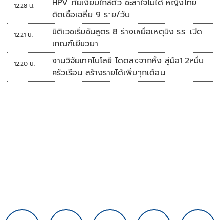
HPV ภัยเงียบใกล้ตัว ชะล่าใจไม่ได้ หญิงไทย
12:28 น.
ติดเชื้อเฉลี่ย 9 ราย/วัน
นิติเวชเริ่มชันสูตร 8 ร่างเหยื่อเหตุยิง รร. เปิด
12:21 น.
เกณฑ์เยียวยา
งานวิจัยเทคโนโลยี โดดลงจากหิ้ง สู่มือ1.2หมื่น
12:20 น.
ครัวเรือน สร้างรายได้เพิ่มทุกเดือน