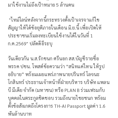
มาใช้งานไม่ถึงเป้าหมาย 5 ล้านคน
"ไทม์ไลน์หลังจากนี้กระทรวงตั้งเป้าเจรจาแก้ไข
สัญญาให้ได้ข้อยุติภายในเดือน มิ.ย.นี้ เพื่อเปิดให้
ประชาชนเริ่มลงทะเบียนใช้งานได้ในวันที่ 1
ก.ค.2569" ปลัดดีอีระบุ
วันเดียวกัน น.ส.รักชนก ศรีนอก สส.บัญชีรายชื่อ
พรรค ปชน. โพสต์ข้อความว่า “สนิทแค่ไหน ให้รูป
อธิบาย” พร้อมเผยแพร่ภาพนายปรินทร์ โลจนะ
โกสินทร์ ประธานเจ้าหน้าที่ฝ่ายบริหาร บริษัท แพลน
บี มีเดีย จำกัด (มหาชน) หรือ PLAN B ร่วมเฟรมกับ
บุคคลในตระกูลชิดชอบ รวมถึงนายไชยชนก พร้อม
ตั้งข้อสังเกตถึงโครงการ TH-AI Passport มูลค่า 1.6
พันล้านบาท