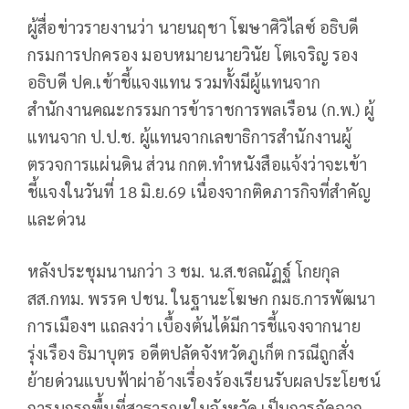
ผู้สื่อข่าวรายงานว่า นายนฤชา โฆษาศิวิไลซ์ อธิบดี
กรมการปกครอง มอบหมายนายวินัย โตเจริญ รอง
อธิบดี ปค.เข้าชี้แจงแทน รวมทั้งมีผู้แทนจาก
สำนักงานคณะกรรมการข้าราชการพลเรือน (ก.พ.) ผู้
แทนจาก ป.ป.ช. ผู้แทนจากเลขาธิการสำนักงานผู้
ตรวจการแผ่นดิน ส่วน กกต.ทำหนังสือแจ้งว่าจะเข้า
ชี้แจงในวันที่ 18 มิ.ย.69 เนื่องจากติดภารกิจที่สำคัญ
และด่วน
หลังประชุมนานกว่า 3 ชม. น.ส.ชลณัฏฐ์ โกยกุล
สส.กทม. พรรค ปชน. ในฐานะโฆษก กมธ.การพัฒนา
การเมืองฯ แถลงว่า เบื้องต้นได้มีการชี้แจงจากนาย
รุ่งเรือง ธิมาบุตร อดีตปลัดจังหวัดภูเก็ต กรณีถูกสั่ง
ย้ายด่วนแบบฟ้าผ่าอ้างเรื่องร้องเรียนรับผลประโยชน์
การบุกรุกพื้นที่สาธารณะในจังหวัด เป็นการจัดฉาก