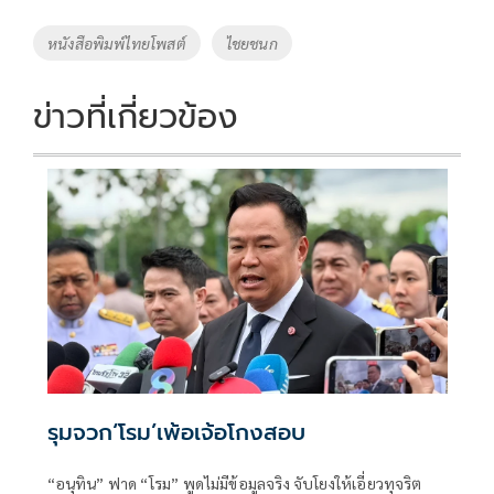
b
er
y
e
o
Li
Tags
หนังสือพิมพ์ไทยโพสต์
ไชยชนก
o
n
k
k
ข่าวที่เกี่ยวข้อง
รุมจวก‘โรม’เพ้อเจ้อโกงสอบ
“อนุทิน” ฟาด “โรม” พูดไม่มีข้อมูลจริง จับโยงให้เอี่ยวทุจริต