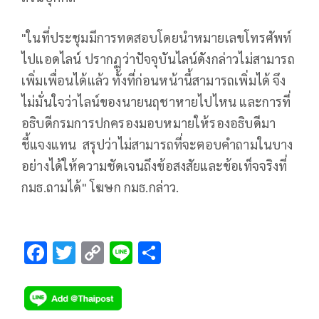
"ในที่ประชุมมีการทดสอบโดยนำหมายเลขโทรศัพท์
ไปแอดไลน์ ปรากฏว่าปัจจุบันไลน์ดังกล่าวไม่สามารถ
เพิ่มเพื่อนได้แล้ว ทั้งที่ก่อนหน้านี้สามารถเพิ่มได้ จึง
ไม่มั่นใจว่าไลน์ของนายนฤชาหายไปไหน และการที่
อธิบดีกรมการปกครองมอบหมายให้รองอธิบดีมา
ชี้แจงแทน สรุปว่าไม่สามารถที่จะตอบคำถามในบาง
อย่างได้ให้ความชัดเจนถึงข้อสงสัยและข้อเท็จจริงที่
กมธ.ถามได้" โฆษก กมธ.กล่าว.
F
T
C
Li
S
ac
wi
o
n
h
e
tt
p
e
ar