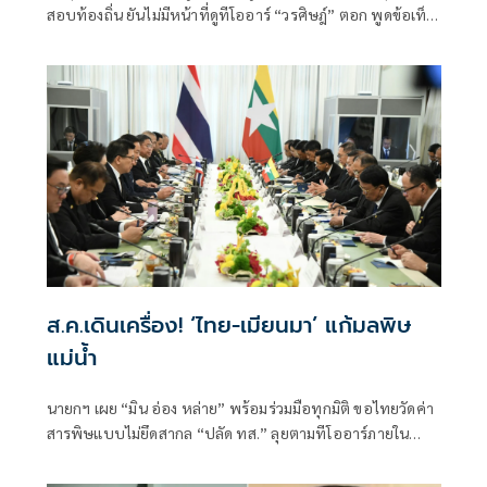
สอบท้องถิ่น ยันไม่มีหน้าที่ดูทีโออาร์ “วรศิษฎ์” ตอก พูดข้อเท็จ
จริงไม่ครบ
ส.ค.เดินเครื่อง! ‘ไทย-เมียนมา’ แก้มลพิษ
แม่นํ้า
นายกฯ เผย “มิน อ่อง หล่าย” พร้อมร่วมมือทุกมิติ ขอไทยวัดค่า
สารพิษแบบไม่ยึดสากล “ปลัด ทส.” ลุยตามทีโออาร์ภายใน
ส.ค.นี้ “เด็กส้ม” ซัดปูพรมแดงรับเป็นจุดต่ำที่สุดของยุทธศาสตร์
การทูตไทยบนเวทีโลก