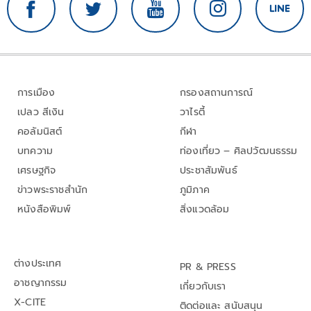
การเมือง
กรองสถานการณ์
เปลว สีเงิน
วาไรตี้
คอลัมนิสต์
กีฬา
บทความ
ท่องเที่ยว – ศิลปวัฒนธรรม
เศรษฐกิจ
ประชาสัมพันธ์
ข่าวพระราชสำนัก
ภูมิภาค
หนังสือพิมพ์
สิ่งแวดล้อม
ต่างประเทศ
PR & PRESS
อาชญากรรม
เกี่ยวกับเรา
X-CITE
ติดต่อและ สนับสนุน