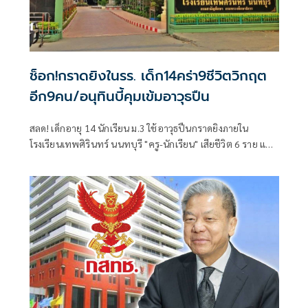
ช็อก!กราดยิงในรร. เด็ก14คร่า9ชีวิตวิกฤต
อีก9คน/อนุทินบี้คุมเข้มอาวุธปืน
สลด! เด็กอายุ 14 นักเรียน ม.3 ใช้อาวุธปืนกราดยิงภายใน
โรงเรียนเทพศิรินทร์ นนทบุรี "ครู-นักเรียน" เสียชีวิต 6 ราย และ
บาดเจ็บอื้อ ก่อนยิงตัวเองดับ พบยังก่อเหตุยิงปู่-ย่าที่บ้านพัก