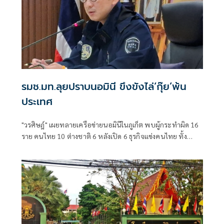
รมช.มท.ลุยปราบนอมินี ขึงขังไล่‘กุ๊ย’พ้น
ประเทศ
"วรศิษฎ์" เผยทลายเครือข่ายนอมินีในภูเก็ต พบผู้กระทำผิด 16
ราย คนไทย 10 ต่างชาติ 6 หลังเปิด 6 ธุรกิจแข่งคนไทย ทั้ง
โรงเรียนนานาชาติ-รถเช่า-ร้านอาหาร