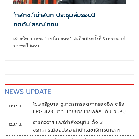
‘กสทช.’เน่าสนิท ประชุมล่มรอบ3
กดดัน‘สรณ’ถอย
เน่าสนิท! ประชุม "บอร์ด กสทช." ล่มอีกเป็นครั้งที่ 3 เพราะองค์
ประชุมไม่ครบ
NEWS UPDATE
โฆษกรัฐบาล ชูมาตรการลดค่าครองชีพ ตรึง
13:32 น.
LPG 423 บาท ‘ไทยช่วยไทยพลัส’ ดันเงินหมุน
แสนล้าน
ราชกิจจาฯ แพร่คำสั่งอนุทิน ตั้ง 3
12:37 น.
ขรก.การเมืองประจำสำนักเลขาธิการนายกฯ