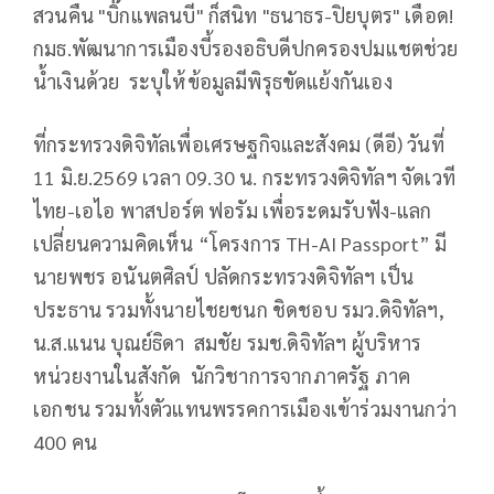
สวนคืน "บิ๊กแพลนบี" ก็สนิท "ธนาธร-ปิยบุตร" เดือด!
กมธ.พัฒนาการเมืองบี้รองอธิบดีปกครองปมแชตช่วย
น้ำเงินด้วย ระบุให้ข้อมูลมีพิรุธขัดแย้งกันเอง
ที่กระทรวงดิจิทัลเพื่อเศรษฐกิจและสังคม (ดีอี) วันที่
11 มิ.ย.2569 เวลา 09.30 น. กระทรวงดิจิทัลฯ จัดเวที
ไทย-เอไอ พาสปอร์ต ฟอรัม เพื่อระดมรับฟัง-แลก
เปลี่ยนความคิดเห็น “โครงการ TH-AI Passport” มี
นายพชร อนันตศิลป์ ปลัดกระทรวงดิจิทัลฯ เป็น
ประธาน รวมทั้งนายไชยชนก ชิดชอบ รมว.ดิจิทัลฯ,
น.ส.แนน บุณย์ธิดา สมชัย รมช.ดิจิทัลฯ ผู้บริหาร
หน่วยงานในสังกัด นักวิชาการจากภาครัฐ ภาค
เอกชน รวมทั้งตัวแทนพรรคการเมืองเข้าร่วมงานกว่า
400 คน