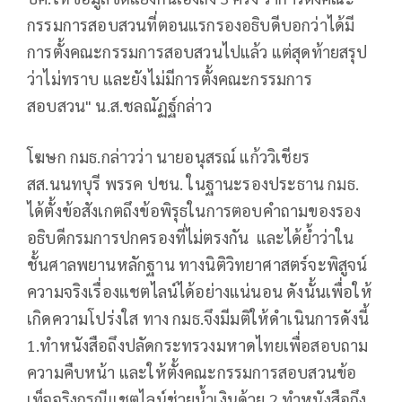
กรรมการสอบสวนที่ตอนแรกรองอธิบดีบอกว่าได้มี
การตั้งคณะกรรมการสอบสวนไปแล้ว แต่สุดท้ายสรุป
ว่าไม่ทราบ และยังไม่มีการตั้งคณะกรรมการ
สอบสวน" น.ส.ชลณัฏฐ์กล่าว
โฆษก กมธ.กล่าวว่า นายอนุสรณ์ แก้ววิเชียร
สส.นนทบุรี พรรค ปชน. ในฐานะรองประธาน กมธ.
ได้ตั้งข้อสังเกตถึงข้อพิรุธในการตอบคำถามของรอง
อธิบดีกรมการปกครองที่ไม่ตรงกัน และได้ย้ำว่าใน
ชั้นศาลพยานหลักฐาน ทางนิติวิทยาศาสตร์จะพิสูจน์
ความจริงเรื่องแชตไลน์ได้อย่างแน่นอน ดังนั้นเพื่อให้
เกิดความโปร่งใส ทาง กมธ.จึงมีมติให้ดำเนินการดังนี้
1.ทำหนังสือถึงปลัดกระทรวงมหาดไทยเพื่อสอบถาม
ความคืบหน้า และให้ตั้งคณะกรรมการสอบสวนข้อ
เท็จจริงกรณีแชตไลน์ช่วยน้ำเงินด้วย 2.ทำหนังสือถึง