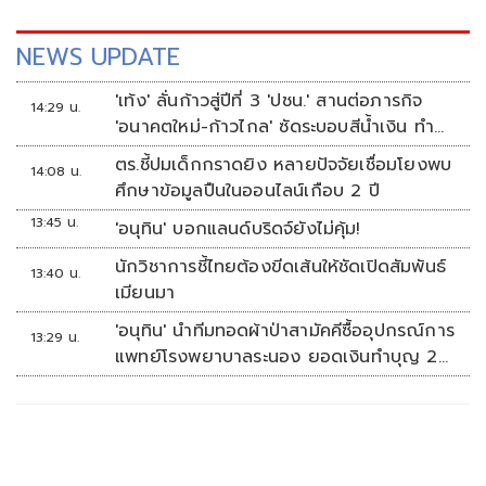
NEWS UPDATE
'เท้ง' ลั่นก้าวสู่ปีที่ 3 'ปชน.' สานต่อภารกิจ
14:29 น.
'อนาคตใหม่-ก้าวไกล' ซัดระบอบสีน้ำเงิน ทำ
หลักนิติรัฐ-นิติธรรมสั่นคลอน
ตร.ชี้ปมเด็กกราดยิง หลายปัจจัยเชื่อมโยงพบ
14:08 น.
ศึกษาข้อมูลปืนในออนไลน์เกือบ 2 ปี
13:45 น.
'อนุทิน' บอกแลนด์บริดจ์ยังไม่คุ้ม!
นักวิชาการชี้ไทยต้องขีดเส้นให้ชัดเปิดสัมพันธ์
13:40 น.
เมียนมา
'อนุทิน' นำทีมทอดผ้าป่าสามัคคีซื้ออุปกรณ์การ
13:29 น.
แพทย์โรงพยาบาลระนอง ยอดเงินทำบุญ 20
ล้านบาท