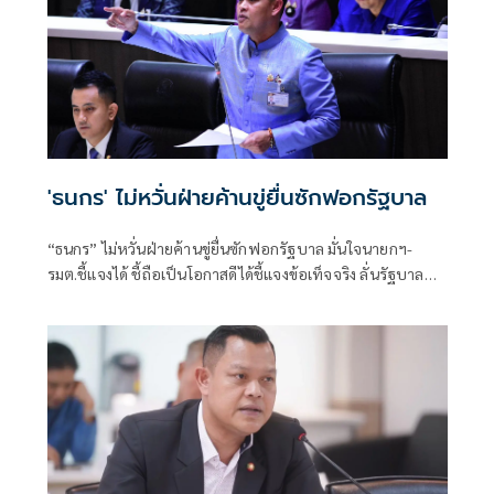
'ธนกร' ไม่หวั่นฝ่ายค้านขู่ยื่นซักฟอกรัฐบาล
“ธนกร” ไม่หวั่นฝ่ายค้านขู่ยื่นซักฟอกรัฐบาล มั่นใจนายกฯ-
รมต.ชี้แจงได้ ชี้ถือเป็นโอกาสดีได้ชี้แจงข้อเท็จจริง ลั่นรัฐบาล
พร้อมให้ตรวจสอบทุกเรื่อง เหน็บอภิปรายด้วยข้อเท็จจริง ไม่ใช่
มีแต่น้ำ ไม่มีเนื้อ