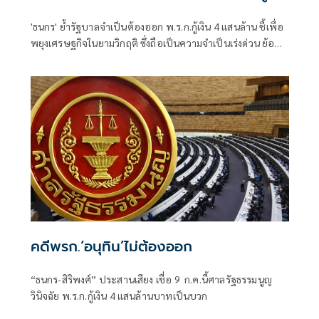
เงิน 4 แสนล้าน
'ธนกร' ย้ำรัฐบาลจำเป็นต้องออก พ.ร.ก.กู้เงิน 4 แสนล้าน ชี้เพื่อ
พยุงเศรษฐกิจในยามวิกฤติ ซึ่งถือเป็นความจำเป็นเร่งด่วน ย้อน
“ณัฐพงษ์” เลิกเล่นเกมการเมืองบนความเดือดร้อนของ
ประชาชนสักครั้ง ไม่ถือว่าเสียศักดิ์ศรี
คดีพรก.‘อนุทิน’ไม่ต้องออก
“ธนกร-สิริพงศ์” ประสานเสียง เชื่อ 9 ก.ค.นี้ศาลรัฐธรรมนูญ
วินิจฉัย พ.ร.ก.กู้เงิน 4 แสนล้านบาทเป็นบวก