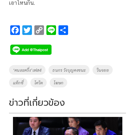
เอาไหนกิน.
F
T
C
Li
S
ac
wi
o
n
h
e
tt
p
e
ar
b
er
y
e
o
Li
Tags
‘คนละครึ่ง’เฟส4
ธนกร วังบุญคงชนะ
วินจยย
o
n
แท็กซี่
โควิด
โฆษก
k
k
ข่าวที่เกี่ยวข้อง