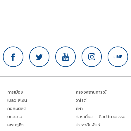
การเมือง
กรองสถานการณ์
เปลว สีเงิน
วาไรตี้
คอลัมนิสต์
กีฬา
บทความ
ท่องเที่ยว – ศิลปวัฒนธรรม
เศรษฐกิจ
ประชาสัมพันธ์