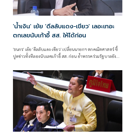
'น้ำเงิน' เย้ย 'ดีลลับแดง-เขียว' เลอะเทอะ
ตกเลขนับเก้าอี้ สส. ให้ได้ก่อน
'ธนกร' เย้ย 'ดีลลับแดง-เขียว' เปลี่ยนนายกฯ ตกคณิตศาสตร์ ชี้
ปูดข่าวทั้งทีลองนับเลขเก้าอี้ สส. ก่อน ย้ำพรรคร่วมรัฐบาลยัง
แน่นปึ้ก