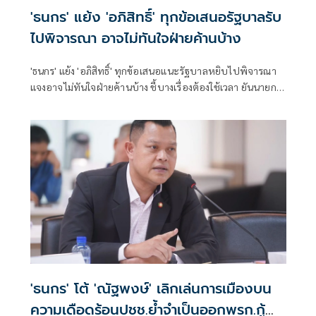
'ธนกร' แย้ง 'อภิสิทธิ์' ทุกข้อเสนอรัฐบาลรับ
ไปพิจารณา อาจไม่ทันใจฝ่ายค้านบ้าง
'ธนกร' แย้ง 'อภิสิทธิ์' ทุกข้อเสนอแนะรัฐบาลหยิบไปพิจารณา
แจงอาจไม่ทันใจฝ่ายค้านบ้าง ชี้บางเรื่องต้องใช้เวลา ยันนายกฯ
ไม่เคยนิ่งนอนใจ สั่งการใกล้ชิดห้ามทอดทิ้งประชาชน
'ธนกร' โต้ 'ณัฐพงษ์' เลิกเล่นการเมืองบน
ความเดือดร้อนปชช.ย้ำจำเป็นออกพรก.กู้