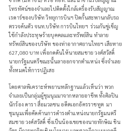
โทรทัศน์ของจำเลยไปติดตั้งใกล้เครื่องรับสัญญาณ
เรดาร์ของบริษัท วิทยุการบินฯ ปิดกั้นสะพานกลับรถ
ตรวจค้นตัว จนท.บริษัท การบินไทยฯ ร่วมกันขู่เข็ญ
ใช้กำลังประทุษร้ายบุคคลและทรัพย์สิน ทำลาย
ทรัพย์สินของบริษัท ของท่าอากาศยานไทยฯ เสียหาย
627,080 บาท เพื่อกดดันให้นายสมชาย วงศ์สวัสดิ์
นายกรัฐมนตรีขณะนั้นลาออกจากตำแหน่ง ซึ่งจำเลย
ทั้งหมดให้การปฏิเสธ
โดยศาลพิเคราะห์พยานหลักฐานแล้วเห็นว่า พวก
จำเลยเป็นกลุ่มผู้ชุมนุมมาจากหลายอาชีพ ทั้งศิลปิน
นักร้อง ดารา สื่อมวลชน อดีตเอกอัครราชทูต มา
ชุมนุมเพื่อคัดค้านการดำรงตำแหน่งนายกรัฐมนตรี
สมชาย วงศ์สวัสดิ์ ซึ่งเป็นน้องเขยของนายทักษิณ ชิน
วัตร มีการทุจริตเชิงนโยบาย และศาลฎีกาแผนกคดี