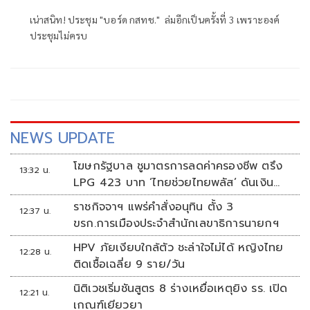
เน่าสนิท! ประชุม "บอร์ด กสทช." ล่มอีกเป็นครั้งที่ 3 เพราะองค์
ประชุมไม่ครบ
NEWS UPDATE
โฆษกรัฐบาล ชูมาตรการลดค่าครองชีพ ตรึง
13:32 น.
LPG 423 บาท ‘ไทยช่วยไทยพลัส’ ดันเงิน
หมุนแสนล้าน
ราชกิจจาฯ แพร่คำสั่งอนุทิน ตั้ง 3
12:37 น.
ขรก.การเมืองประจำสำนักเลขาธิการนายกฯ
HPV ภัยเงียบใกล้ตัว ชะล่าใจไม่ได้ หญิงไทย
12:28 น.
ติดเชื้อเฉลี่ย 9 ราย/วัน
นิติเวชเริ่มชันสูตร 8 ร่างเหยื่อเหตุยิง รร. เปิด
12:21 น.
เกณฑ์เยียวยา