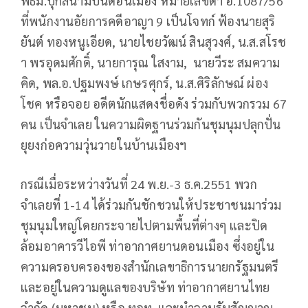
พธม.บุกสนามบินดอนเมือง หมายเลขดำ อ.1087/56
ที่พนักงานอัยการคดีอาญา 9 เป็นโจทก์ ฟ้องนายสุริ
ยันต์ ทองหนูเอียด, นายไชยวัฒน์ สินสุวงศ์, น.ส.สโรช
า พรอุดมศักดิ์, นายการุณ ใสงาม, นายวีระ สมความ
คิด, พล.อ.ปฐมพงษ์ เกษรศุกร์, น.ส.ศิริลักษณ์ ผ่อง
โชค หรือจอย อดีตนักแสดงชื่อดัง ร่วมกับพวกรวม 67
คน เป็นจำเลย ในความผิดฐานร่วมกันชุมนุมปลุกปั่น
ยุยงก่อความวุ่นวายในบ้านเมืองฯ
กรณีเมื่อระหว่างวันที่ 24 พ.ย.-3 ธ.ค.2551 พวก
จำเลยที่ 1-14 ได้ร่วมกันชักชวนให้ประชาชนมาร่วม
ชุมนุมใหญ่โดยกระจายไปตามพื้นที่ต่างๆ และปิด
ล้อมอาคารวีไอพี ท่าอากาศยานดอนเมือง ซึ่งอยู่ใน
ความครอบครองของสำนักเลขาธิการนายกรัฐมนตรี
และอยู่ในความดูแลของบริษัท ท่าอากาศยานไทย
จำกัด (มหาชน) หรือ ทอท. และนำจานรับสัญญาณ