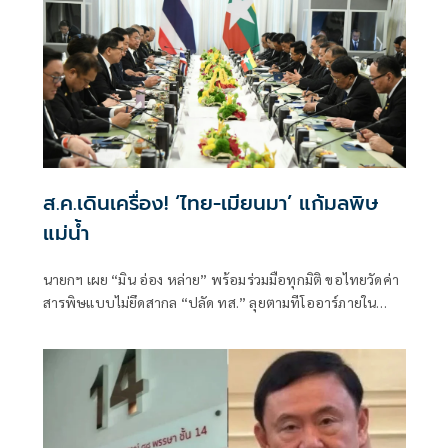
ส.ค.เดินเครื่อง! ‘ไทย-เมียนมา’ แก้มลพิษ
แม่นํ้า
นายกฯ เผย “มิน อ่อง หล่าย” พร้อมร่วมมือทุกมิติ ขอไทยวัดค่า
สารพิษแบบไม่ยึดสากล “ปลัด ทส.” ลุยตามทีโออาร์ภายใน
ส.ค.นี้ “เด็กส้ม” ซัดปูพรมแดงรับเป็นจุดต่ำที่สุดของยุทธศาสตร์
การทูตไทยบนเวทีโลก