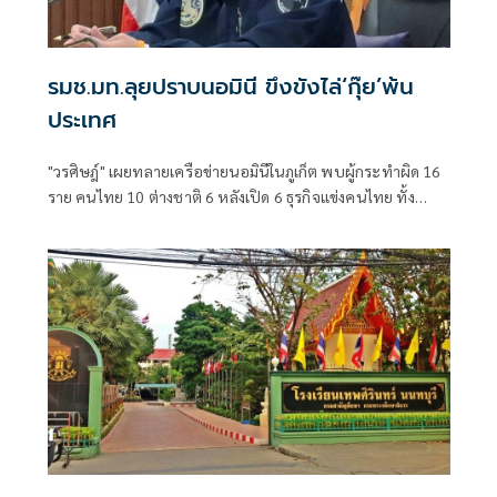
รมช.มท.ลุยปราบนอมินี ขึงขังไล่‘กุ๊ย’พ้น
ประเทศ
"วรศิษฎ์" เผยทลายเครือข่ายนอมินีในภูเก็ต พบผู้กระทำผิด 16
ราย คนไทย 10 ต่างชาติ 6 หลังเปิด 6 ธุรกิจแข่งคนไทย ทั้ง
โรงเรียนนานาชาติ-รถเช่า-ร้านอาหาร