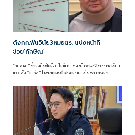
ตั้งกก.ฟันวินัย3หมอตร. แบ่งหน้าที่
ช่วย‘ทักษิณ’
“รักชนก” ย้ำจุดยืนส้มมีเราไม่มีเทา หลังมีกระแสตั้งรัฐบาลเขียว-
แดง-ส้ม “มาร์ค” โนคอมเมนต์ ฝันกลับมาเป็นพรรคหลัก
“ผบ.ตร.” ตั้งกรรมการสอบ