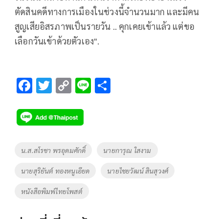
ตัดสินคดีทางการเมืองในช่วงนี้จำนวนมาก และมีคน
สูญเสียอิสรภาพเป็นรายวัน .. คุกเคยเข้าแล้ว แต่ขอ
เลือกวันเข้าด้วยตัวเอง".
F
T
C
Li
S
ac
wi
o
n
h
e
tt
p
e
ar
b
er
y
e
o
Li
Tags
น.ส.สโรชา พรอุดมศักดิ์
นายการุณ ใสงาม
o
n
นายสุริยันต์ ทองหนูเอียด
นายไชยวัฒน์ สินสุวงศ์
k
k
หนังสือพิมพ์ไทยโพสต์