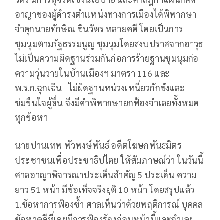
อาญาของผู้ดำรงตำแหน่งทางการเมืองได้พิพากษา
จำคุกนายทักษิณ ชินวัตร หลายคดี โดยเป็นการ
ชุมนุมตามรัฐธรรมนูญ ชุมนุมโดยสงบปราศจากอาวุธ
ไม่เป็นความผิดฐานร่วมกันก่อการร้ายฐานชุมนุมก่อ
ความวุ่นวายในบ้านเมืองฯ มาตรา 116 และ
พ.ร.ก.ฉุกเฉิน ไม่ผิดฐานหน่วงเหนี่ยวกักขังและ
ข่มขืนใจผู้อื่น จึงมีคำพิพากษายกฟ้องจำเลยทั้งหมด
ทุกข้อหา
นายปานเทพ พัวพงษ์พันธ์ อดีตโฆษกพันธมิตร
ประชาชนเพื่อประชาธิปไตย ให้สัมภาษณ์ว่า ในวันนี้
ศาลอาญาพิจารณาประเด็นสำคัญ 5 ประเด็น ความ
ยาว 51 หน้า มีข้อเท็จจริงยุติ 10 หน้า โดยสรุปแล้ว
1.ข้อหาการฟ้องซ้ำ ศาลเห็นว่าด้วยพฤติการณ์ บุคคล
ข้อหาคดีที่เคยมีการฟ้องร้องก่อนหน้านี้และจำเลย