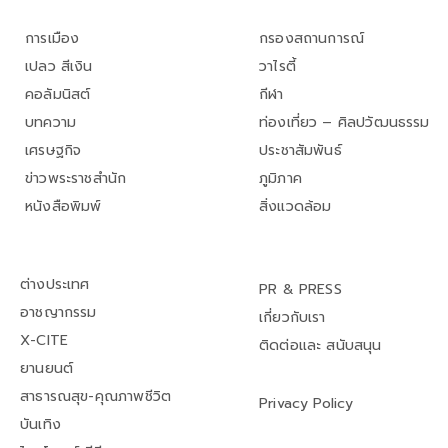
การเมือง
กรองสถานการณ์
เปลว สีเงิน
วาไรตี้
คอลัมนิสต์
กีฬา
บทความ
ท่องเที่ยว – ศิลปวัฒนธรรม
เศรษฐกิจ
ประชาสัมพันธ์
ข่าวพระราชสำนัก
ภูมิภาค
หนังสือพิมพ์
สิ่งแวดล้อม
ต่างประเทศ
PR & PRESS
อาชญากรรม
เกี่ยวกับเรา
X-CITE
ติดต่อและ สนับสนุน
ยานยนต์
สาธารณสุข-คุณภาพชีวิต
Privacy Policy
บันเทิง