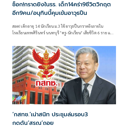
ช็อก!กราดยิงในรร. เด็ก14คร่า9ชีวิตวิกฤต
อีก9คน/อนุทินบี้คุมเข้มอาวุธปืน
สลด! เด็กอายุ 14 นักเรียน ม.3 ใช้อาวุธปืนกราดยิงภายใน
โรงเรียนเทพศิรินทร์ นนทบุรี "ครู-นักเรียน" เสียชีวิต 6 ราย และ
บาดเจ็บอื้อ ก่อนยิงตัวเองดับ พบยังก่อเหตุยิงปู่-ย่าที่บ้านพัก
‘กสทช.’เน่าสนิท ประชุมล่มรอบ3
กดดัน‘สรณ’ถอย