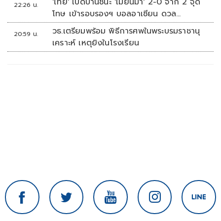
'ไทย' เปิดบ้านชนะ 'เมียนมา' 2-0 จาก 2 จุด
22:26 น.
โทษ เข้ารอบรองฯ บอลอาเซียน ดวล
'สิงคโปร์'
วธ.เตรียมพร้อม พิธีการศพในพระบรมราชานุ
20:59 น.
เคราะห์ เหตุยิงในโรงเรียน