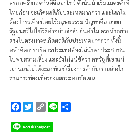
ครอบครัวกอดกันที่จีนมาโชว์ ดังนั้น ถ้าเริ่มแสดงตัวที่
ไทยก่อน จะเกิดผลดีกับประเทศมากกว่า และโลกไม่
ต้องโกรธเคืองไทยไร้มนุษยธรรม ปัญหาคือ นายก
รัฐมนตรีไปใช้วิธีทำอย่างลึกลับกันทำไม ควรทำอย่าง
ตรงไปตรงมาจะเกิดผลดีกับประเทศมากกว่า ทั้งนี้
หลักคิดการบริหารประเทศต้องไม่นำพาประชาชน
ไปพบความเสี่ยง และยังไม่แน่ชัดว่า สหรัฐที่เอาแน่
เอานอนไม่ได้จะลงทัณฑ์เรื่องการค้ากับเราอย่างไร
ส่วนการท่องเที่ยวส่งผลกระทบชัดเจน.
F
T
C
Li
S
ac
wi
o
n
h
e
tt
p
e
ar
b
er
y
e