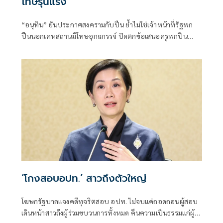
โทษรุนแรง
“อนุทิน” ยันประกาศสงครามกับปืน ย้ำไม่ใช่เจ้าหน้าที่รัฐพก
ปืนนอกเคหสถานมีโทษอุกฉกรรจ์ ปัดตกข้อเสนอครูพกปืน
ป้องกันตัว เหตุไม่ใช่เจ้าพนักงาน ลั่นปืนถูกขโมยไปก่อเหตุ
เจ้าของเป็นผู้ต้องหาร่วม
‘โกงสอบอปท.’ สาวถึงตัวใหญ่
โฆษกรัฐบาลแจงคดีทุจริตสอบ อปท. ไม่จบแค่ถอดถอนผู้สอบ
เดินหน้าสาวถึงผู้ร่วมขบวนการทั้งหมด คืนความเป็นธรรมแก่ผู้