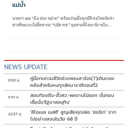
แม่นํ้า
นายกฯ เผย “มิน อ่อง หล่าย” พร้อมร่วมมือทุกมิติ ขอไทยวัดค่า
สารพิษแบบไม่ยึดสากล “ปลัด ทส.” ลุยตามทีโออาร์ภายใน
ส.ค.นี้ “เด็กส้ม” ซัดปูพรมแดงรับเป็นจุดต่ำที่สุดของยุทธศาสตร์
การทูตไทยบนเวทีโลก
NEWS UPDATE
คู่มือทบทวนชีวิตช่วงพระเสาร์จร(7)เดินถอย
0:03 น.
หลังสำหรับคนทุกลัคนาราศีตอนที่2
สอบท้องถิ่น-ฮั้วสว.-ผลงานไม่ออก บั่นทอน
0:01 น.
เชื่อมั่น'รัฐบาลอนุทิน'
'ลิโอเนล เมสซี' สูญเสียคุณพ่อ 'ฮอร์เก' จาก
22:37 น.
ไปอย่างสงบในวัย 68 ปี