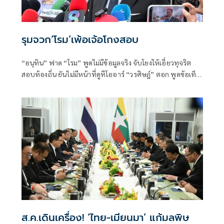
รุมจวก‘โรม’เพ้อเจ้อโกงสอบ
“อนุทิน” ฟาด “โรม” พูดไม่มีข้อมูลจริง จับโยงให้เอี่ยวทุจริต
สอบท้องถิ่น ยันไม่มีหน้าที่ดูทีโออาร์ “วรศิษฎ์” ตอก พูดข้อเท็จ
จริงไม่ครบ
ส.ค.เดินเครื่อง! ‘ไทย-เมียนมา’ แก้มลพิษ