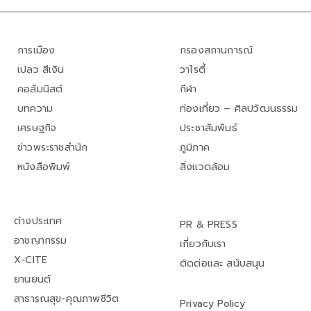
การเมือง
กรองสถานการณ์
เปลว สีเงิน
วาไรตี้
คอลัมนิสต์
กีฬา
บทความ
ท่องเที่ยว – ศิลปวัฒนธรรม
เศรษฐกิจ
ประชาสัมพันธ์
ข่าวพระราชสำนัก
ภูมิภาค
หนังสือพิมพ์
สิ่งแวดล้อม
ต่างประเทศ
PR & PRESS
อาชญากรรม
เกี่ยวกับเรา
X-CITE
ติดต่อและ สนับสนุน
ยานยนต์
สาธารณสุข-คุณภาพชีวิต
Privacy Policy