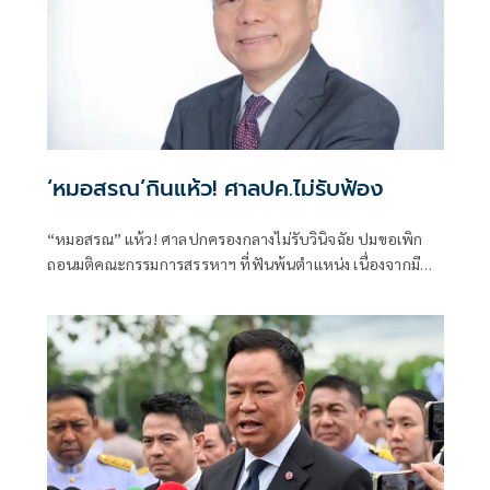
‘หมอสรณ’กินแห้ว! ศาลปค.ไม่รับฟ้อง
“หมอสรณ” แห้ว! ศาลปกครองกลางไม่รับวินิจฉัย ปมขอเพิก
ถอนมติคณะกรรมการสรรหาฯ ที่ฟันพ้นตำแหน่ง เนื่องจากมี
ลักษณะต้องห้ามและขาดคุณสมบัติมาตั้งแต่ต้น