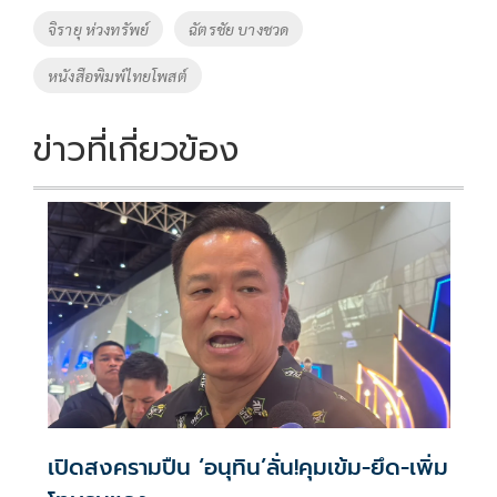
o
Li
Tags
จิรายุ ห่วงทรัพย์
ฉัตรชัย บางชวด
o
n
หนังสือพิมพ์ไทยโพสต์
k
k
ข่าวที่เกี่ยวข้อง
เปิดสงครามปืน ‘อนุทิน’ลั่น!คุมเข้ม-ยึด-เพิ่ม