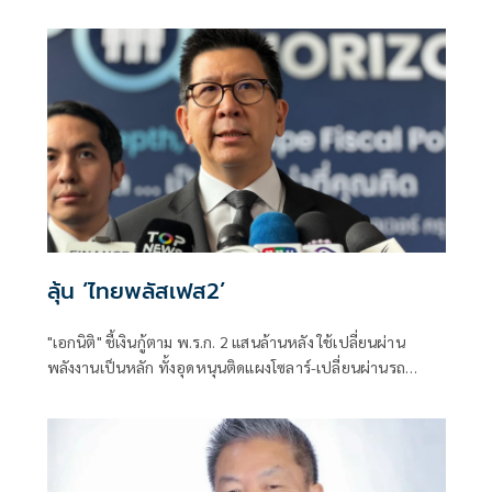
สอบแข่งขันโดยสุจริต และเป็นการฟื้นฟูความเชื่อมั่นของ
ประชาชนต่อระบบการสอบเข้ารับราชการทุกระดับ
ลุ้น ‘ไทยพลัสเฟส2’
"เอกนิติ" ชี้เงินกู้ตาม พ.ร.ก. 2 แสนล้านหลัง ใช้เปลี่ยนผ่าน
พลังงานเป็นหลัก ทั้งอุดหนุนติดแผงโซลาร์-เปลี่ยนผ่านรถ
โดยสารเป็น EV ส่วนเงินกู้ 2 แสนล้านแรกเหลือ 4 หมื่นล้าน
พร้อมให้ใช้กับไทยเที่ยวไทยพลัส ส่วนไทยช่วยไทยพลัส เฟส 2
รอประเมินความเหมาะสม นายกฯ เผยจะพยายาม