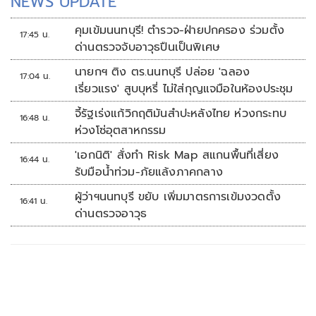
NEWS UPDATE
คุมเข้มนนทบุรี! ตำรวจ-ฝ่ายปกครอง ร่วมตั้ง
17:45 น.
ด่านตรวจจับอาวุธปืนเป็นพิเศษ
นายกฯ ติง ตร.นนทบุรี ปล่อย 'ฉลอง
17:04 น.
เรี่ยวแรง' สูบบุหรี่ ไม่ใส่กุญแจมือในห้องประชุม
จี้รัฐเร่งแก้วิกฤติมันสำปะหลังไทย ห่วงกระทบ
16:48 น.
ห่วงโซ่อุตสาหกรรม
'เอกนิติ' สั่งทำ Risk Map สแกนพื้นที่เสี่ยง
16:44 น.
รับมือน้ำท่วม-ภัยแล้งภาคกลาง
ผู้ว่าฯนนทบุรี ขยับ เพิ่มมาตรการเข้มงวดตั้ง
16:41 น.
ด่านตรวจอาวุธ