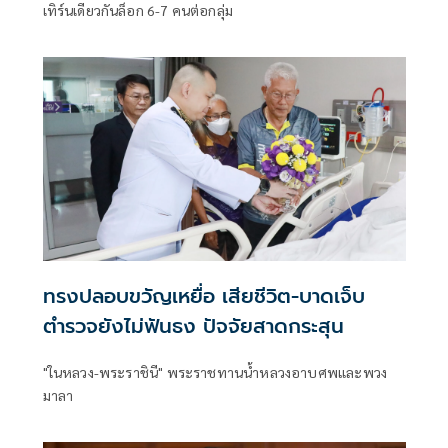
เทิร์นเดียวกันล็อก 6-7 คนต่อกลุ่ม
ทรงปลอบขวัญเหยื่อ เสียชีวิต-บาดเจ็บ
ตำรวจยังไม่ฟันธง ปัจจัยสาดกระสุน
"ในหลวง-พระราชินี" พระราชทานน้ำหลวงอาบศพและพวง
มาลา