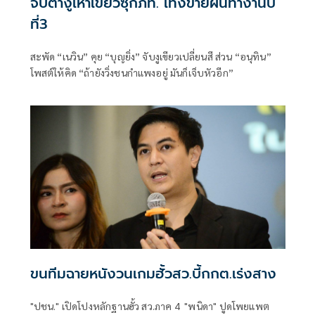
จับตางูเห่าเขียวซุกภท. เท้งขายฝันทำงานปี
ที่3
สะพัด “เนวิน” คุย “บุญยิ่ง” จับงูเขียวเปลี่ยนสี ส่วน “อนุทิน”
โพสต์ให้คิด “ถ้ายังวิ่งชนกำแพงอยู่ มันก็เจ็บหัวอีก”
ขนทีมฉายหนังวนเกมฮั้วสว.บี้กกต.เร่งสาง
"ปชน." เปิดโปงหลักฐานฮั้ว สว.ภาค 4 "พนิดา" ปูดโพยแพต