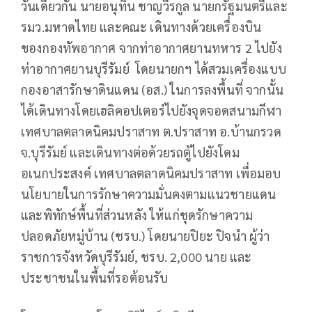
วันเดียวกัน นายอนุทิน ชาญวีรกูล นายกรัฐมนตรีและ
รมว.มหาดไทย และคณะ เดินทางด้วยเครื่องบิน
ของกองทัพอากาศ จากท่าอากาศยานทหาร 2 ไปยัง
ท่าอากาศยานบุรีรัมย์ โดยนายกฯ ได้สวมเครื่องแบบ
กองอาสารักษาดินแดน (อส.) ในการลงพื้นที่ จากนั้น
ได้เดินทางโดยเฮลิคอปเตอร์ไปยังจุดจอดสนามกีฬา
เทศบาลตลาดนิคมปราสาท ต.ปราสาท อ.บ้านกรวด
จ.บุรีรัมย์ และเดินทางต่อด้วยรถตู้ไปยังโดม
อเนกประสงค์ เทศบาลตลาดนิคมปราสาท เพื่อมอบ
นโยบายในการรักษาความมั่นคงตามแนวชายแดน
และพิทักษ์พื้นที่ส่วนหลัง ให้แก่ชุดรักษาความ
ปลอดภัยหมู่บ้าน (ชรบ.) โดยนายปิยะ ปิจนำ ผู้ว่า
ราชการจังหวัดบุรีรัมย์, ชรบ. 2,000 นาย และ
ประชาชนในพื้นที่รอต้อนรับ