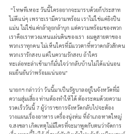
“โทษทีเหอะ วันนี้ใครอยากจะมารบด้วยก็ประสาท
ไม่ดีแน่ๆ เพราะเรามีความพร้อม เราไม่ใช่แค่ยิงปืน
แม่น ไม่ใช่แค่กล้าลุยกล้าบุก แต่ความพร้อมของพวก
เราคือเราหวงแหนแผ่นดินของเรา ผมดูสายตาของ
พวกเราทุกคน ไม่เห็นใครที่มีแววตาที่หวาดกลัวสักคน
พวกเรารักสงบ แต่ในความรักสงบ ถ้าใคร
ทะเล่อทะล่าเข้ามาก็มั่นใจว่ากลับบ้านไม่ได้แน่นอน
ผมยืนยันว่าพร้อมแน่นอน"
นายกฯ กล่าวว่า วันนี้มาเป็นรัฐบาลอยู่ในจังหวัดที่มี
ความสุ่มเสี่ยง ท่านต้องทำให้ได้ ต้องระดมด้วยความ
รวดเร็ววันนี้ 7 ผู้ว่าราชการจังหวัดกลับไปจะต้อง
วางแผนเรื่องอาหาร เครื่องนุ่งห่ม ที่อำเภอหาดใหญ่
จ.สงขลา เกิดเหตุไม่มีใครที่จะมาพูดกับตนว่าจัดการ