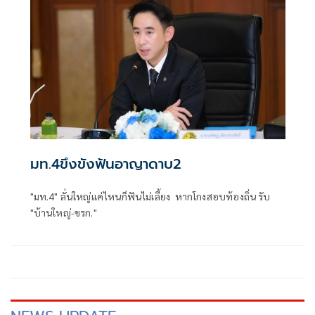
มท.4ขึงขังฟันอาญาดาบ2
"มท.4" ลั่นใหญ่แค่ไหนก็ฟันไม่เลี้ยง หากโกงสอบท้องถิ่น รับ
"บ้านใหญ่-ขรก."