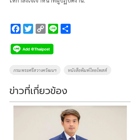
ให้กำลังใจเจ้าหน้าที่ผู้ปฏิบัติงาน.
F
T
C
Li
S
ac
wi
o
n
h
e
tt
p
e
ar
b
er
y
e
o
Li
Tags
กรมพระศรีสวางควัฒนฯ
หนังสือพิมพ์ไทยโพสต์
o
n
k
k
ข่าวที่เกี่ยวข้อง