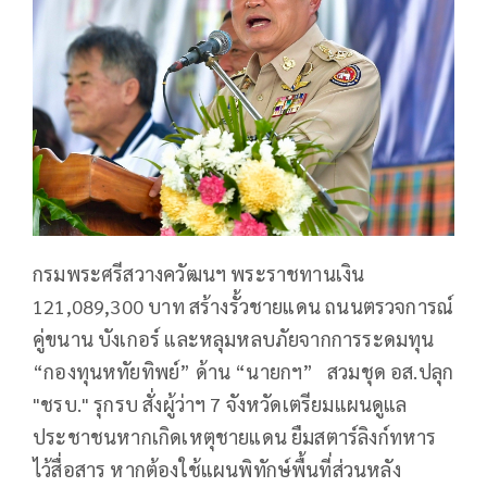
กรมพระศรีสวางควัฒนฯ พระราชทานเงิน
121,089,300 บาท สร้างรั้วชายแดน ถนนตรวจการณ์
คู่ขนาน บังเกอร์ และหลุมหลบภัยจากการระดมทุน
“กองทุนหทัยทิพย์” ด้าน “นายกฯ” สวมชุด อส.ปลุก
"ชรบ." รุกรบ สั่งผู้ว่าฯ 7 จังหวัดเตรียมแผนดูแล
ประชาชนหากเกิดเหตุชายแดน ยืมสตาร์ลิงก์ทหาร
ไว้สื่อสาร หากต้องใช้แผนพิทักษ์พื้นที่ส่วนหลัง