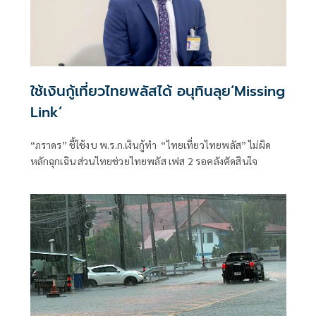
ใช้เงินกู้เที่ยวไทยพลัสได้ อนุทินลุย‘Missing
Link’
“ภราดร” ชี้ใช้งบ พ.ร.ก.เงินกู้ทำ “ไทยเที่ยวไทยพลัส” ไม่ผิด
หลักฉุกเฉิน ส่วนไทยช่วยไทยพลัส เฟส 2 รอคลังตัดสินใจ