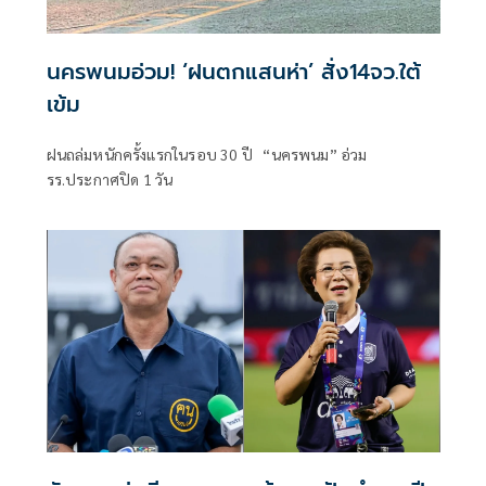
นครพนมอ่วม! ‘ฝนตกแสนห่า’ สั่ง14จว.ใต้
เข้ม
ฝนถล่มหนักครั้งแรกในรอบ 30 ปี “นครพนม” อ่วม
รร.ประกาศปิด 1 วัน