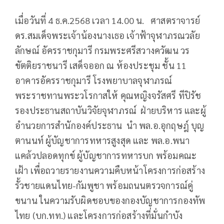
เมื่อวันที่ 4 ธ.ค.2568 เวลา 14.00 น. ศาสตราจารย์
ดร.สมเด็จพระเจ้าน้องนางเธอ เจ้าฟ้าจุฬาภรณวลัย
ลักษณ์ อัครราชกุมารี กรมพระศรีสวางควัฒน วร
ขัตติยราชนารี เสด็จออก ณ ห้องประชุม ชั้น 11
อาคารอัครราชกุมารี โรงพยาบาลจุฬาภรณ์
พระราชทานพระวโรกาสให้ คุณหญิงจรัสศรี ทีปิรัช
รองประธานสถาบันวิจัยจุฬาภรณ์ ฝ่ายบริหาร และผู้
อำนวยการสำนักองค์ประธาน นำ พล.อ.อุกฤษฎ์ บุญ
ตานนท์ ผู้บัญชาการทหารสูงสุด และ พล.อ.พนา
แคล้วปลอดทุกข์ ผู้บัญชาการทหารบก พร้อมคณะ
เฝ้า เพื่อถวายรายงานความคืบหน้าโครงการก่อสร้าง
รั้วชายแดนไทย-กัมพูชา พร้อมถนนตรวจการณ์คู่
ขนาน ในความรับผิดชอบของกองบัญชาการกองทัพ
ไทย (บก.ทท.) และโครงการก่อสร้างที่มั่นกำบัง