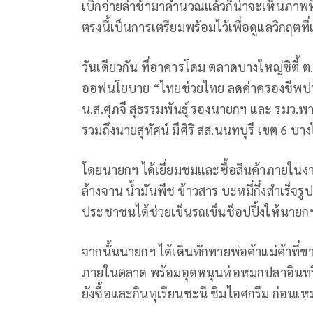
เบิกจ่ายล่าช้ามาคำนวณแล้วก็น่าจะเห็นภาพที่ช
ตรงนี้เป็นการเตรียมพร้อมไว้เพื่อดูแลวิกฤตที
วันเดียวกัน ที่อาคารโดม ตลาดบางใหญ่ซิตี้ ต
ออฟนโยบาย “ไทยช่วยไทย ลดค่าครองชีพประ
น.ส.ศุภจี สุธรรมพันธุ์ รองนายกฯ และ รมว.พ
รวมถึงนายสุทัศน์ มีศิริ สส.นนทบุรี เขต 6 
โดยนายกฯ ได้เยี่ยมชมและซื้อสินค้าภายในง
ล้างจาน น้ำมันพืช ข้าวสาร บะหมี่กึ่งสำเร็จรูป
ประชาชนได้ช่วยเข็นรถเข็นช็อปปิ้งให้นายกฯ
จากนั้นนายกฯ ได้เดินทักทายพ่อค้าแม่ค้าที่
ภายในตลาด พร้อมอุดหนุนห่อหมกปลาอินทรี ก่
ยังซื้อและกินทุเรียนชะนี ชิมไอศกรีม ก่อน