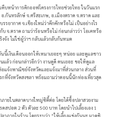
มคืบหน้าการคิกออฟโครงการไทยช่วยไทย ในวันแรก
า, อ.กันทรลักษ์ จ.ศรีสะเกษ, อ.เมืองตราด จ.ตราด และ
รยากาศ จ.เชียงใหม่ว่าคึกคักหรือไม่ เป็นอย่างไร
ยกับ จ.ตราด ถามว่าร้อนหรือไม่ ก่อนกล่าวว่า โอเคหรือ
งจัง ไม่ใช่ผู้ว่าฯ กลับแล้วกลับกันหมด
่า วันนี้เงินเดือนออกให้เหมาเยอะๆ หน่อย และดูแลชาว
อนแล้ว ก่อนกล่าวอีกว่า งานดูดี คนเยอะ ขอให้ดูแล
่อแจ้งพาณิชย์จังหวัดและแจ้งมาที่ส่วนกลาง ส่วนที่
รกที่จังหวัดสงขลา พร้อมถามว่าตอนนี้นักท่องเที่ยวสุด
้าภายในตลาดบางใหญ่ซิตี้ต่อ โดยได้ซื้อปลาสวยงาม
เรดสปอต 2 ตัว ตัวละ 500 บาท โดยนำไปเลี้ยงเอง 1
อปลาภายในร้าน โดยระบุว่า “ให้เลี้ยงแข่งกันนะ มาดูซิ