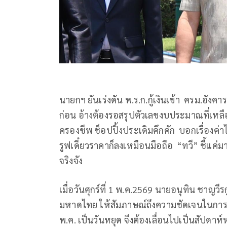
นายกฯ ยันเร่งดัน พ.ร.ก.กู้เงินเข้า ครม.อังคา
ก่อน อ้างต้องรอสรุปตัวเลขงบประมาณที่เหล
ครองชีพ ช็อปปิ้งประเดิมคึกคัก บอกเรื่องค่าไ
รูฟเดี๋ยวราคาก็ลงเหมือนมือถือ “ทวี” ชี้แค่
จริงจัง
เมื่อวันศุกร์ที่ 1 พ.ค.2569 นายอนุทิน ชาญ
มหาดไทย ให้สัมภาษณ์ถึงความชัดเจนในการปร
พ.ค. เป็นวันหยุด จึงต้องเลื่อนไปเป็นสัปดาห์