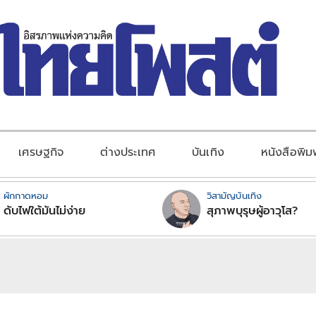
เศรษฐกิจ
ต่างประเทศ
บันเทิง
หนังสือพิม
ผักกาดหอม
วิสามัญบันเทิง
ดับไฟใต้มันไม่ง่าย
สุภาพบุรุษผู้อาวุโส?