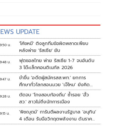
EWS UPDATE
'โค้ชหมี' ติงลูกทีมข้อผิดพลาดเพียบ
9:50 น.
หลังพ่าย 'รัสเซีย' ยับ
ฟุตซอลไทย พ่าย รัสเซีย 1-7 จบอันดับ
9:48 น.
3 โต๊ะเล็กคอนติเนทัล 2026
ขำขื่น 'อดีตผู้สมัครสส.พท.' ยกการ
9:47 น.
ศึกษาทั่วโลกสอนมวย 'เจ๊ไหม' ยังคิด
แบบระบบราชการเดิม
ตัดจบ 'โกงสอบท้องถิ่น' ซ้ำรอย 'ฮั้ว
9:28 น.
สว.' สาวไม่ถึงนักการเมือง
'พิชญุตม์' การันตีผลงานรัฐบาล 'อนุทิน'
9:15 น.
4 เดือน รับมือวิกฤตพลังงาน ดันราคา
ข้าว-ยาง-ปาล์ม พุ่งต่อเนื่อง พร้อมอัด