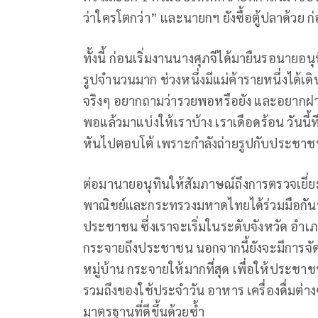
ว่าใครโตกว่า” และนายกฯ ยังซื้อตู้ปลาด้วย ก
ทั้งนี้ ก่อนเริ่มงานนางศุภจีได้มายืนรอน
รูปจำนวนมาก ช่วงหนึ่งมีแม่ค้ารายหนึ่งได้เดิ
จริงๆ อยากถามว่ารวยพอหรือยัง และอยากฝาก
พอแล้วมาแบ่งให้เราบ้าง เราเดือดร้อน วันนี้ที
หันไปตอบโต้ เพราะกำลังถ่ายรูปกับประชาชนท
ต่อมานายอนุทินให้สัมภาษณ์ถึงการตรวจเยี
พาณิชย์และกระทรวงมหาดไทยได้ร่วมมือกันนำ
ประชาชน ซึ่งเราจะเริ่มในระดับจังหวัด อำเภอ
กระจายถึงประชาชน นอกจากนี้ยังจะมีการจัดใ
หมู่บ้าน กระจายให้มากที่สุด เพื่อให้ประชา
รวมถึงของใช้ประจำวัน อาหาร เครื่องดื่มต่า
มาตรฐานที่ดีขึ้นด้วยซ้ำ