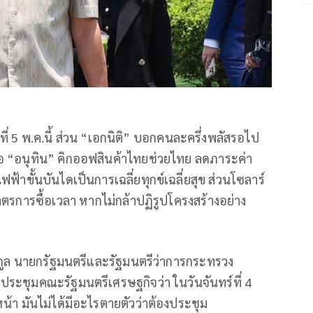
รที่ 5 พ.ค.นี้ ส่วน “เอกนิติ” บอกคนละครึ่งพลัสรอไป
ือ “อนุทิน” คิกออฟสินค้าไทยช่วยไทย ลดภาระค่า
ฟฟ้าขั้นบันไดเป็นการเฉลี่ยทุกข์เฉลี่ยสุข ส่วนโซลาร์
มาตรการซื้อเวลา หากไม่กล้าปฏิรูปโครงสร้างอย่าง
วีรกูล นายกรัฐมนตรีและรัฐมนตรีว่าการกระทรวง
ะชุมคณะรัฐมนตรีเศรษฐกิจว่า ในวันจันทร์ที่ 4
หน้า มันไม่ได้มีอะไรตายตัวว่าต้องประชุม