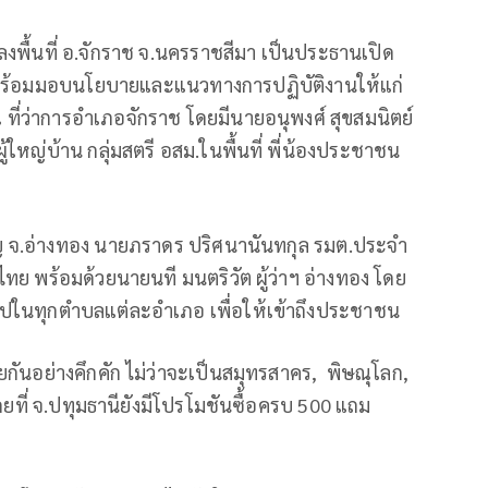
งพื้นที่ อ.จักราช จ.นครราชสีมา เป็นประธานเปิด
ร้อมมอบนโยบายและแนวทางการปฏิบัติงานให้แก่
ณ ที่ว่าการอำเภอจักราช โดยมีนายอนุพงศ์ สุขสมนิตย์
้ใหญ่บ้าน กลุ่มสตรี อสม.ในพื้นที่ พี่น้องประชาชน
ชาญ จ.อ่างทอง นายภราดร ปริศนานันทกุล รมต.ประจำ
ทย พร้อมด้วยนายนที มนตริวัต ผู้ว่าฯ อ่างทอง โดย
นไปในทุกตำบลแต่ละอำเภอ เพื่อให้เข้าถึงประชาชน
ทยกันอย่างคึกคัก ไม่ว่าจะเป็นสมุทรสาคร, พิษณุโลก,
ดยที่ จ.ปทุมธานียังมีโปรโมชันซื้อครบ 500 แถม