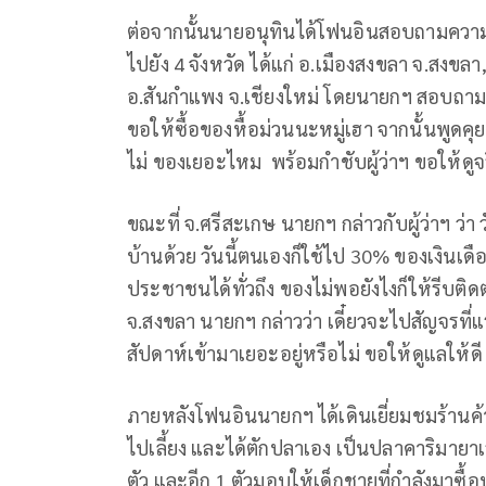
ต่อจากนั้นนายอนุทินได้โฟนอินสอบถามควา
ไปยัง 4 จังหวัด ได้แก่ อ.เมืองสงขลา จ.สงขล
อ.สันกำแพง จ.เชียงใหม่ โดยนายกฯ สอบถามบร
ขอให้ซื้อของหื้อม่วนนะหมู่เฮา จากนั้นพูดคุ
ไม่ ของเยอะไหม พร้อมกำชับผู้ว่าฯ ขอให้ดูจริ
ขณะที่ จ.ศรีสะเกษ นายกฯ กล่าวกับผู้ว่าฯ ว
บ้านด้วย วันนี้ตนเองก็ใช้ไป 30% ของเงินเดื
ประชาชนได้ทั่วถึง ของไม่พอยังไงก็ให้รีบติดต
จ.สงขลา นายกฯ กล่าวว่า เดี๋ยวจะไปสัญจรที่แ
สัปดาห์เข้ามาเยอะอยู่หรือไม่ ขอให้ดูแลให้ดี
ภายหลังโฟนอินนายกฯ ได้เดินเยี่ยมชมร้านค
ไปเลี้ยง และได้ตักปลาเอง เป็นปลาคาริมายา
ตัว และอีก 1 ตัวมอบให้เด็กชายที่กำลังมาซื้