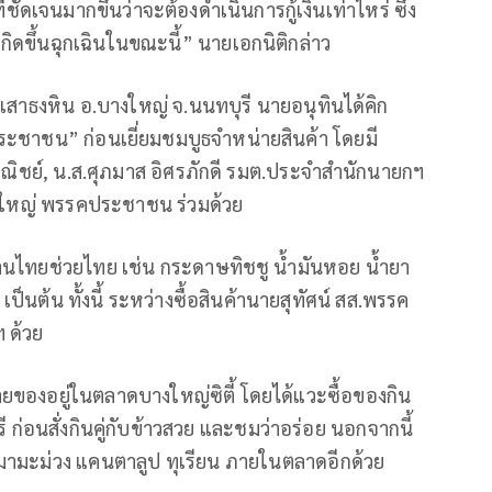
ัดเจนมากขึ้นว่าจะต้องดำเนินการกู้เงินเท่าไหร่ ซึ่ง
่เกิดขึ้นฉุกเฉินในขณะนี้” นายเอกนิติกล่าว
.เสาธงหิน อ.บางใหญ่ จ.นนทบุรี นายอนุทินได้คิก
ชาชน” ก่อนเยี่ยมชมบูธจำหน่ายสินค้า โดยมี
าณิชย์, น.ส.ศุภมาส อิศรภักดี รมต.ประจำสำนักนายกฯ
บางใหญ่ พรรคประชาชน ร่วมด้วย
านไทยช่วยไทย เช่น กระดาษทิชชู น้ำมันหอย น้ำยา
 เป็นต้น ทั้งนี้ ระหว่างซื้อสินค้านายสุทัศน์ สส.พรรค
 ด้วย
ขายของอยู่ในตลาดบางใหญ่ซิตี้ โดยได้แวะซื้อของกิน
อนสั่งกินคู่กับข้าวสวย และชมว่าอร่อย นอกจากนี้
เหมามะม่วง แคนตาลูป ทุเรียน ภายในตลาดอีกด้วย