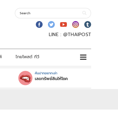
LINE : @THAIPOST
พ์
ไทยโพสต์ ทีวี
คันปากอยากเล่า
เลขทรัพย์สินให้โชค