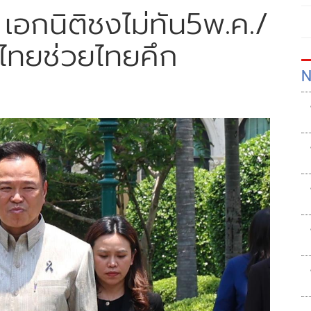
ง เอกนิติชงไม่ทัน5พ.ค./
น/ไทยช่วยไทยคึก
N