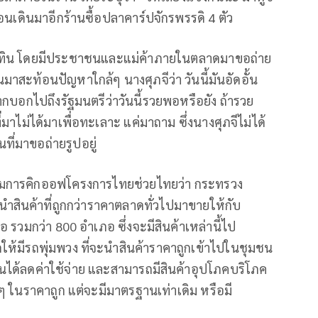
่อนเดินมาอีกร้านซื้อปลาคาร์ปจักรพรรดิ 4 ตัว
ายอนุทิน โดยมีประชาชนและแม่ค้าภายในตลาดมาขอถ่าย
นมาสะท้อนปัญหาใกล้ๆ นางศุภจีว่า วันนี้มันอัดอั้น
บอกไปถึงรัฐมนตรีว่าวันนี้รวยพอหรือยัง ถ้ารวย
่มาไม่ได้มาเพื่อทะเลาะ แค่มาถาม ซึ่งนางศุภจีไม่ได้
ี่มาขอถ่ายรูปอยู่
่ยมการคิกออฟโครงการไทยช่วยไทยว่า กระทรวง
สินค้าที่ถูกกว่าราคาตลาดทั่วไปมาขายให้กับ
 รวมกว่า 800 อำเภอ ซึ่งจะมีสินค้าเหล่านี้ไป
ห้มีรถพุ่มพวง ที่จะนำสินค้าราคาถูกเข้าไปในชุมชน
ชนได้ลดค่าใช้จ่าย และสามารถมีสินค้าอุปโภคบริโภค
งๆ ในราคาถูก แต่จะมีมาตรฐานเท่าเดิม หรือมี