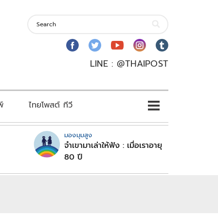
LINE : @THAIPOST
พ์
ไทยโพสต์ ทีวี
มองมุมสูง
จำเขามาเล่าให้ฟัง : เมื่อเราอายุ
80 ปี