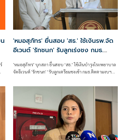
ยน
'หมอสุภัทร' ยื่นสอบ 'สธ.' ใช้เงินรพ.จัด
อีเวนต์ 'รักชนก' รับลูกเร่งชง กมธ.
สังคายนา
ร์
'หมอสุภัทร’ บุกสภา ยื่นสอบ ‘สธ.’ ใช้เงินบำรุงโรงพยาบาล
จัดอีเวนต์ 'รักชนก' ’รับลูกเตรียมชงเข้า กมธ.ติดตามงบฯ
สังคายนา