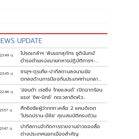
EWS UPDATE
โปรดเกล้าฯ 'พันเอกสุภัทร ชูตินันทน์'
23:49 น.
ดำรงตำแหน่งนายทหารปฏิบัติการฯ-
พระราชทานยศ 'พลตรี'
ซาอุฯ-ตุรเคีย-ปากีสถานลงนามข้อ
23:45 น.
ตกลงด้านการป้องกันประเทศท่ามกลาง
สงครามในภูมิภาค
'ฮอนด้า เรซซิ่ง ไทยแลนด์' เปิดฉากร้อน
22:46 น.
แรง! 'ชิพ-มิกซ์' กดเวลาติดหัว
แถว ARRC สนาม 4 ที่มัลดาลิกา
ศึกชิงชัยผู้ว่ากกท.เหลือ 2 แคนดิเดต
21:57 น.
'โปรดปราน-มีชัย' คุณสมบัติครบถ้วน
ปากีสถานจำกัดการรายงานข่าวของสื่อ
21:47 น.
ต่างประเทศนอกเมืองสำคัญ