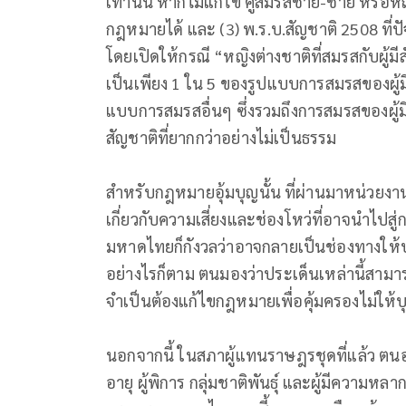
เท่านั้น หากไม่แก้ไข คู่สมรสชาย-ชาย หรือห
กฎหมายได้ และ (3) พ.ร.บ.สัญชาติ 2508 ที่ป
โดยเปิดให้กรณี “หญิงต่างชาติที่สมรสกับผู้มีส
เป็นเพียง 1 ใน 5 ของรูปแบบการสมรสของผู้มี
แบบการสมรสอื่นๆ ซึ่งรวมถึงการสมรสของผ
สัญชาติที่ยากกว่าอย่างไม่เป็นธรรม
สำหรับกฎหมายอุ้มบุญนั้น ที่ผ่านมาหน่วยงา
เกี่ยวกับความเสี่ยงและช่องโหว่ที่อาจนำไปสู
มหาดไทยก็กังวลว่าอาจกลายเป็นช่องทางให้บ
อย่างไรก็ตาม ตนมองว่าประเด็นเหล่านี้สา
จำเป็นต้องแก้ไขกฎหมายเพื่อคุ้มครองไม่ให้บ
นอกจากนี้ ในสภาผู้แทนราษฎรชุดที่แล้ว ตนอย
อายุ ผู้พิการ กลุ่มชาติพันธุ์ และผู้มีคว