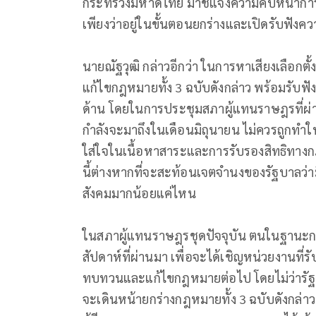
กระทรวงมหาดไทย มาชี้แจงความคืบหน้าก
เพียงว่าอยู่ในขั้นตอนยกร่างและเปิดรับฟังคว
นายณัฐวุฒิ กล่าวอีกว่า ในการหาเสียงเลือก
แก้ไขกฎหมายทั้ง 3 ฉบับดังกล่าว พร้อมรับฟังค
ด้าน โดยในการประชุมสภาผู้แทนราษฎรที่ผ่าน
กำลังจะมาถึงในเดือนมิถุนายน ไม่ควรถูกทำให
ใส่ใจในเนื้อหาสาระและการรับรองสิทธิทาง
นี้ต่างหากที่จะสะท้อนเจตจำนงของรัฐบาลว่า
สังคมมากน้อยแค่ไหน
ในสภาผู้แทนราษฎรชุดปัจจุบัน ตนในฐานะกรร
สัปดาห์ที่ผ่านมา เพื่อจะได้เชิญหน่วยงานที
ทบทวนและแก้ไขกฎหมายต่อไป โดยไม่ว่ารัฐ
จะเดินหน้ายกร่างกฎหมายทั้ง 3 ฉบับดังกล่า