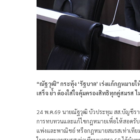
“ณัฐวุฒิ” กระทุ้ง ‘รัฐบาล’ เร่งแก้กฎหมายใ
เสร็จ ย้ำ ต้องใส่ใจคุ้มครองสิทธิทุกคู่สมรส
24 พ.ค.69 นายณัฐวุฒิ บัวประทุม สส.บัญชีร
การทบทวนและแก้ไขกฎหมายเพื่อให้สอดรับก
แพ่งและพาณิชย์ หรือกฎหมายสมรสเท่าเทียม 
ในกฎหมายสมรสเท่าเทียมมาตรา 68 ได้กำหนด