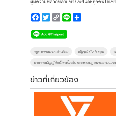
ผู้มีความหลากหลายทางเพศและทุกคนได้เข้าถึงส
F
T
C
Li
S
ac
wi
o
n
h
e
tt
p
e
ar
b
er
y
e
o
Li
Tags
กฎหมายสมรสเท่าเทียม
ณัฐวุฒิ บัวประทุม
พ
o
n
พระราชบัญญัติแก้ไขเพิ่มเติมประมวลกฎหมายแพ่งและ
k
k
ข่าวที่เกี่ยวข้อง