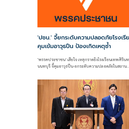
'ปชน.' จี้ยกระดับความปลอดภัยโรงเรี
คุมเข้มอาวุธปืน ป้องเกิดเหตุซ้ำ
'พรรคประชาชน' เสียใจ เหตุกราดยิงโรงเรียนเทพศิรินท
นนทบุรี จี้คุมอาวุธปืน-ยกระดับความปลอดภัยในสถาน
ศึกษา ของดเผยแพร่ความรุนแรง