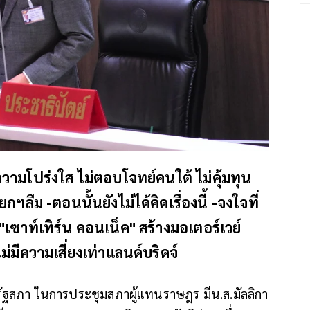
ามโปร่งใส ไม่ตอบโจทย์คนใต้ ไม่คุ้มทุน
ลืม -ตอนนั้นยังไม่ได้คิดเรื่องนี้ -จงใจที่
ซาท์เทิร์น คอนเน็ค" สร้างมอเตอร์เวย์
่มีความเสี่ยงเท่าแลนด์บริดจ์
่รัฐสภา ในการประชุมสภาผู้แทนราษฎร มีน.ส.มัลลิกา