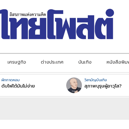
เศรษฐกิจ
ต่างประเทศ
บันเทิง
หนังสือพิม
ผักกาดหอม
วิสามัญบันเทิง
ดับไฟใต้มันไม่ง่าย
สุภาพบุรุษผู้อาวุโส?