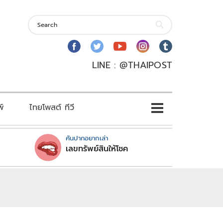
LINE : @THAIPOST
พ์
ไทยโพสต์ ทีวี
คันปากอยากเล่า
เลขทรัพย์สินให้โชค