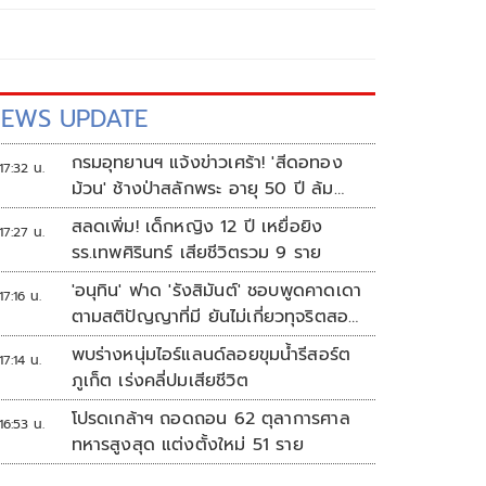
EWS UPDATE
กรมอุทยานฯ แจ้งข่าวเศร้า! 'สีดอทอง
17:32 น.
ม้วน' ช้างป่าสลักพระ อายุ 50 ปี ล้ม
แล้ว
สลดเพิ่ม! เด็กหญิง 12 ปี เหยื่อยิง
17:27 น.
รร.เทพศิรินทร์ เสียชีวิตรวม 9 ราย
'อนุทิน' ฟาด 'รังสิมันต์' ชอบพูดคาดเดา
17:16 น.
ตามสติปัญญาที่มี ยันไม่เกี่ยวทุจริตสอบ
ท้องถิ่น
พบร่างหนุ่มไอร์แลนด์ลอยขุมน้ำรีสอร์ต
17:14 น.
ภูเก็ต เร่งคลี่ปมเสียชีวิต
โปรดเกล้าฯ ถอดถอน 62 ตุลาการศาล
16:53 น.
ทหารสูงสุด แต่งตั้งใหม่ 51 ราย