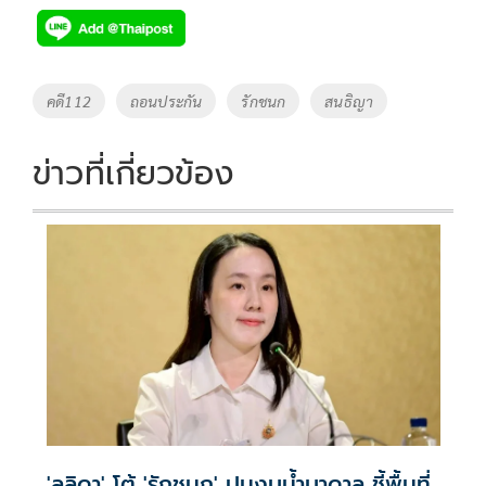
e
tt
p
e
ar
b
er
y
e
o
Li
Tags
คดี112
ถอนประกัน
รักชนก
สนธิญา
o
n
k
k
ข่าวที่เกี่ยวข้อง
'ลลิดา' โต้ 'รักชนก' ปมงบน้ำบาดาล ชี้พื้นที่