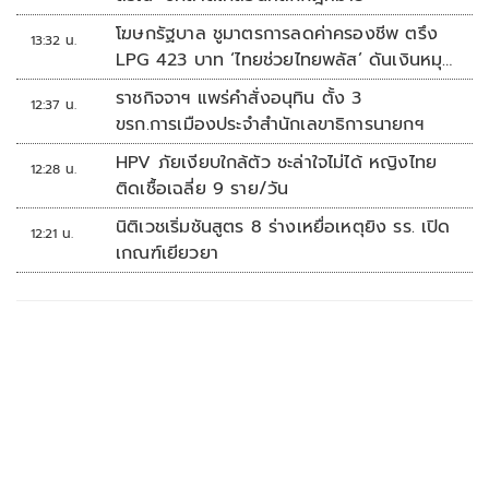
โฆษกรัฐบาล ชูมาตรการลดค่าครองชีพ ตรึง
13:32 น.
LPG 423 บาท ‘ไทยช่วยไทยพลัส’ ดันเงินหมุน
แสนล้าน
ราชกิจจาฯ แพร่คำสั่งอนุทิน ตั้ง 3
12:37 น.
ขรก.การเมืองประจำสำนักเลขาธิการนายกฯ
HPV ภัยเงียบใกล้ตัว ชะล่าใจไม่ได้ หญิงไทย
12:28 น.
ติดเชื้อเฉลี่ย 9 ราย/วัน
นิติเวชเริ่มชันสูตร 8 ร่างเหยื่อเหตุยิง รร. เปิด
12:21 น.
เกณฑ์เยียวยา