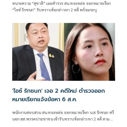
ทนายความ “สุชาติ” เผยตำรวจ สน.ทองหล่อ ออกหมายเรียก
“ไอซ์ รักชนก” รับทราบข้อกล่าวหา 2 คดี พร้อมระบุ
'ไอซ์ รักชนก' เจอ 2 คดีใหม่ ตำรวจออก
หมายเรียกแจ้งข้อหา 6 ส.ค.
พนักงานสอบสวน สน.ทองหล่อ ออกหมายเรียก น.ส.รักชนก ศรี
นอก สส.พรรคประชาชน เข้ารับทราบข้อกล่าวหา 2 คดี ตาม
พ.ร.บ.คอมพิวเตอร์ฯ และหมิ่นประมาทโดยการโฆษณา วันที่ 6