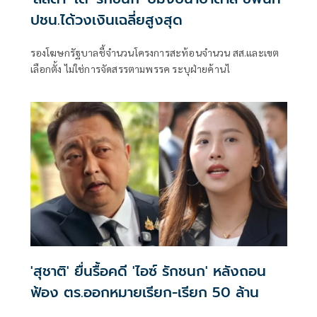
ปชน.ได้วงเงินเฉลี่ยสูงสุด
รองโฆษกรัฐบาลชี้จำนวนโครงการสะท้อนจำนวน สส.และเขต
เลือกตั้ง ไม่ใช่การจัดสรรตามพรรค ระบุฝ่ายค้านไ
'สุชาติ' ยื่นรื้อคดี 'ไอซ์ รักชนก' หลังถอน
ฟ้อง ตร.ออกหมายเรียก-เรียก 50 ล้าน