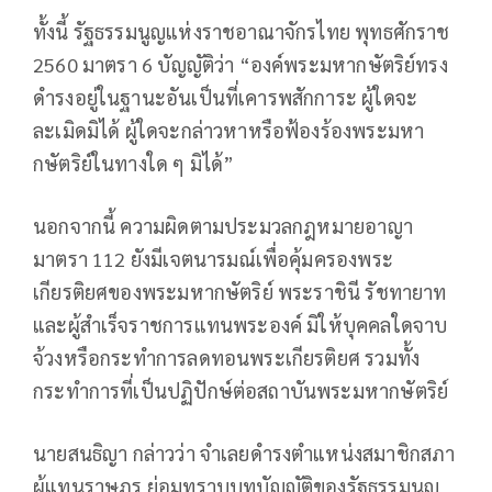
ทั้งนี้ รัฐธรรมนูญแห่งราชอาณาจักรไทย พุทธศักราช
2560 มาตรา 6 บัญญัติว่า “องค์พระมหากษัตริย์ทรง
ดำรงอยู่ในฐานะอันเป็นที่เคารพสักการะ ผู้ใดจะ
ละเมิดมิได้ ผู้ใดจะกล่าวหาหรือฟ้องร้องพระมหา
กษัตริย์ในทางใด ๆ มิได้”
นอกจากนี้ ความผิดตามประมวลกฎหมายอาญา
มาตรา 112 ยังมีเจตนารมณ์เพื่อคุ้มครองพระ
เกียรติยศของพระมหากษัตริย์ พระราชินี รัชทายาท
และผู้สำเร็จราชการแทนพระองค์ มิให้บุคคลใดจาบ
จ้วงหรือกระทำการลดทอนพระเกียรติยศ รวมทั้ง
กระทำการที่เป็นปฏิปักษ์ต่อสถาบันพระมหากษัตริย์
นายสนธิญา กล่าวว่า จำเลยดำรงตำแหน่งสมาชิกสภา
ผู้แทนราษฎร ย่อมทราบบทบัญญัติของรัฐธรรมนูญ