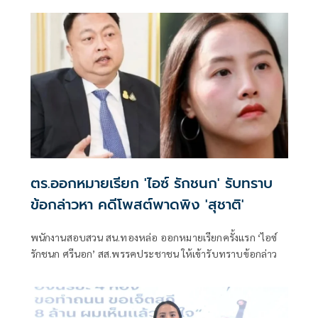
ส.ค. ขณะที่อีกคดี ศาลอาญาตลิ่งชันนัดไต่สวนกรณีถูกกล่าวหา
ว่าไม่ปฏิบัติตามเงื่อนไขการถอนฟ้อง
ตร.ออกหมายเรียก 'ไอซ์ รักชนก' รับทราบ
ข้อกล่าวหา คดีโพสต์พาดพิง 'สุชาติ'
พนักงานสอบสวน สน.ทองหล่อ ออกหมายเรียกครั้งแรก ‘ไอซ์
รักชนก ศรีนอก’ สส.พรรคประชาชน ให้เข้ารับทราบข้อกล่าว