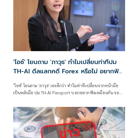
'ไอซ์' โยนถาม 'ภาวุธ' ทำไมเปลี่ยนท่าทีปม
TH-AI ดีลแลกคดี Forex หรือไม่ อยากฟัง
เหมือนกัน
'ไอซ์' โยนถาม 'ภาวุธ' เองดีกว่า ทำไมท่าทีเปลี่ยนจากหน้ามือ
เป็นหลังมือ ปม TH-AI Passport บอกอยากฟังเหมือนกัน จะ
ตอบยังไง ฉะพวกมีอำนาจ ใช้กำลังภายในบิดเบือนเจตจำนง พูด
เรื่อง 'ความคุ้มค่า' เพราะตอบเรื่อง 'ทุจริต' ไม่ได้ ย้ำธงปชน.ไม่
เปลี่ยน ล้มโครงการ ให้พับงบ 1,600 ล้านให้ได้