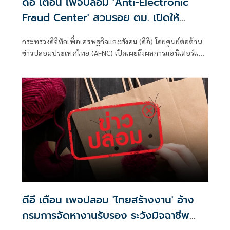
ดีอี เตือน เพจปลอม 'Anti-Electronic
Fraud Center' สวมรอย ตม. เปิดให้
ติดตามรับเงินคืนจาก 'สแกมเมอร์' ระวัง
กระทรวงดิจิทัลเพื่อเศรษฐกิจและสังคม (ดีอี) โดยศูนย์ต่อต้าน
สูญเงิน-ข้อมูลส่วนบุคคล
ข่าวปลอมประเทศไทย (AFNC) เปิดเผยถึงผลการมอนิเตอร์และ
รับแจ้งข่าวปลอม ซึ่งเป็นไปตามนโยบายการป้องกันและแก้ไข
ปัญหาภัยความมั่นคงและภัยทางสังคมของนายไชยชนก ชิดชอบ
รัฐมนตรีว่าการกระทรวงดิจิทัลเพื่อเศรษฐกิจและสังคม (ดีอี)
โดยยกระดับความสำคัญเรื่องการสร้างความตระหนักรู้เท่าทัน
ภัยอาชญากรรมทางเทคโนโลยี ข่าวปลอม และข้อมูลบิดเบือน
ดีอี เตือน เพจปลอม 'ไทยสร้างงาน' อ้าง
กรมการจัดหางานรับรอง ระวังมิจฉาชีพ