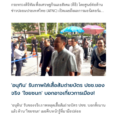
หลอก สูญเงิน-ข้อมูลส่วนบุคคล
กระทรวงดิจิทัลเพื่อเศรษฐกิจและสังคม (ดีอี) โดยศูนย์ต่อต้าน
ข่าวปลอมประเทศไทย (AFNC) เปิดเผยถึงผลการมอนิเตอร์และ
รับแจ้งข่าวปลอม ซึ่งเป็นไปตามนโยบายการป้องกันและแก้ไข
ปัญหาภัยความมั่นคงและภัยทางสังคมของนายไชยชนก ชิดชอบ
รัฐมนตรีว่าการกระทรวงดิจิทัลเพื่อเศรษฐกิจและสังคม (ดีอี)
โดยยกระดับความสำคัญเรื่องการสร้างความตระหนักรู้เท่าทัน
ภัยอาชญากรรมทางเทคโนโลยี ข่าวปลอม และข้อมูลบิดเบือน
'อนุทิน' รับภาพใส่เสื้อส้มถ่ายบัตร ปชช.ของ
จริง 'ไชยชนก' บอกอาจเกี่ยวการเมือง!
'อนุทิน' รับของจริง ภาพหลุดเสื้อส้มถ่ายบัตร ปชช. บอกตั้งนาน
แล้ว ด้าน 'ไชยชนก' เผยคืบหน้ารู้ที่มามือปล่อย