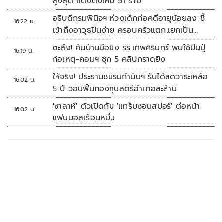
สูงสุด แต่งตั้งใหม่ 51 ราย
อธิบดีกรมพินิจฯ ห่วงเด็กก่อคดีอายุน้อยลง ชี้
16:22 น.
เข้าถึงอาวุธปืนง่าย ครอบครัวแตกแยกเป็น
ชนวนสำคัญ
ตะลึง! ค้นบ้านมือยิง รร.เทพศิรินทร์ พบใช้ปืนปู่
16:19 น.
ก่อเหตุ-คอมฯ ซุก 5 คลิปกราดยิง
ให้จริง! ประธานชมรมกำนันฯ รับได้ลดวาระเหลือ
16:02 น.
5 ปี วอนฟื้นกองทุนสตรีอำเภอละล้าน
'ซาลาห์' ตัวเปิดกับ 'แทร็บซอนสปอร์' ต่อหน้า
16:02 น.
แฟนบอลเรือนหมื่น