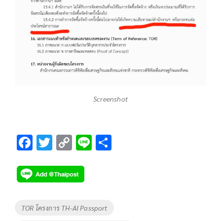
Screenshot
F
T
C
Li
S
ac
wi
o
n
h
e
tt
p
e
ar
b
er
y
e
o
Li
Tags
TOR โครงการ TH-AI Passport