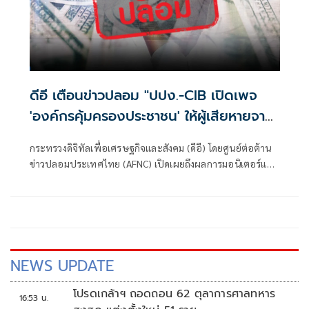
ดีอี เตือนข่าวปลอม "ปปง.-CIB เปิดเพจ
'องค์กรคุ้มครองประชาชน' ให้ผู้เสียหายจาก
สแกมเมอร์ ส่งหลักฐาน" ระวังสูญเงิน-
กระทรวงดิจิทัลเพื่อเศรษฐกิจและสังคม (ดีอี) โดยศูนย์ต่อต้าน
ข้อมูลส่วนบุคคล
ข่าวปลอมประเทศไทย (AFNC) เปิดเผยถึงผลการมอนิเตอร์และ
รับแจ้งข่าวปลอม ซึ่งเป็นไปตามนโยบายการป้องกันและแก้ไข
ปัญหาภัยความมั่นคงและภัยทางสังคม
NEWS UPDATE
โปรดเกล้าฯ ถอดถอน 62 ตุลาการศาลทหาร
16:53 น.