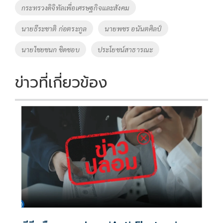
o
n
กระทรวงดิจิทัลเพื่อเศรษฐกิจและสังคม
k
k
นายธีระชาติ ก่อตระกูล
นายพชร อนันตศิลป์
นายไชยชนก ชิดชอบ
ประโยชน์สาธารณะ
ข่าวที่เกี่ยวข้อง