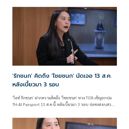
'รักชนก' คิดถึง 'ไชยชนก' นัดเจอ 13 ส.ค.
หลังเบี้ยวมา 3 รอบ
'ไอซ์ รักชนก' ฝากความคิดถึง 'ไชยชนก' ทวง TOR-เชิญถกปม
TH-AI Passport 13 ส.ค.นี้ หลังเบี้ยวมา 3 รอบ จ่อชงสอบสวน
กลาง-ปปง. เช็กบิลคนทุจริต