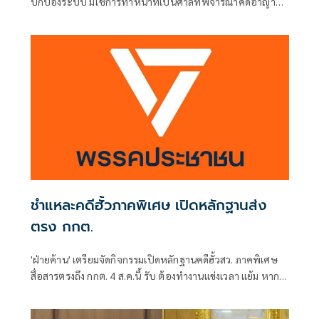
ปกป้องระบบ มิใช่การทำหน้าที่เป็นศาลที่พิจารณาคดีอาญา
เพื่อลงโทษตัวบุคคล
ชำแหละคดีฮั้วภาคพิเศษ เปิดหลักฐานส่ง
ตรง กกต.
'ฝ่ายค้าน' เตรียมจัดกิจกรรมเปิดหลักฐานคดีฮั้วสว. ภาคพิเศษ
สื่อสารตรงถึง กกต. 4 ส.ค.นี้ รับ ต้องทำงานแข่งเวลา แย้ม หาก
ยกคำร้องทั้งหมด-ตัดตอนบางรายส่งศาล ต้องดูเข้าข่ายละเว้น
การปฏิบัติหน้าที่หรือไม่