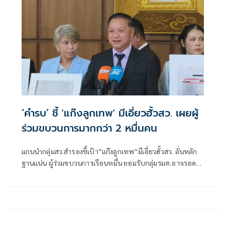
‘คำรบ’ ชี้ 'แก๊งลูกเทพ' มีเอี่ยวฮั้วสว. เผยผู้
ร่วมขบวนการมากกว่า 2 หมื่นคน
แกนนำกลุ่มสว.สำรองชี้เป้า”แก๊งลูกเทพ”มีเอี่ยวฮั้วสว. ลั่นหลัก
ฐานแน่น ผู้ร่วมขบวนการเรือนหมื่น ยอมรับกลุ่มรมต.อาจรอด
เพราะคดีอาญา หลักฐานต้องชัดสิ้นข้อสงสัย เตือนกกต.หากไม่
ส่งศาลฎีกาสอย 138 สว.โดนร้องเอาผิดติดคุก!