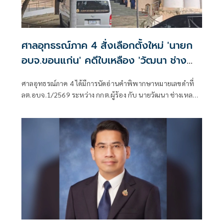
ศาลอุทธรณ์ภาค 4 สั่งเลือกตั้งใหม่ 'นายก
อบจ.ขอนแก่น' คดีใบเหลือง 'วัฒนา ช่าง
เหลา'
ศาลอุทธรณ์ภาค 4 ได้มีการนัดอ่านคำพิพากษาหมายเลขดำที่
ลต.อบจ.1/2569 ระหว่าง กกต.ผู้ร้อง กับ นายวัฒนา ช่างเหลา
ผู้คัดค้าน เรื่อง พรบ.การเลือกตั้งสมาชิกสภาท้องถิ่นหรือผู้
บริหารท้องถิ่น (ขอให้มีการเลือกตั้ง นายก อบจ.ใหม่)