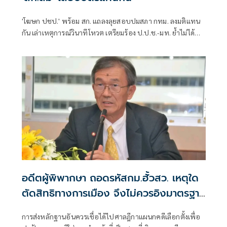
'โฆษก ปชป.' พร้อม สก. แถลงลุยสอบปมสภา กทม. ลงมติแทน
กัน เล่าเหตุการณ์วินาทีโหวต เตรียมร้อง ป.ป.ช.-มท. ย้ำไม่ได้
กลั่นแกล้งทางการเมือง แต่ต้องร่วมสร้างความโปร่งใส
อดีตผู้พิพากษา ถอดรหัสกม.ฮั้วสว. เหตุใด
ตัดสิทธิทางการเมือง จึงไม่ควรอิงมาตรฐาน
เดียวกับคดีอาญา
การส่งหลักฐานอันควรเชื่อได้ไปศาลฎีกาแผนกคดีเลือกตั้งเพื่อ