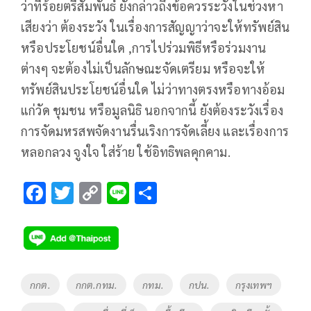
ว่าที่ร้อยตรีสัมพันธ์ ยังกล่าวถึงข้อควรระวังในช่วงหา
เสียงว่า ต้องระวัง ในเรื่องการสัญญาว่าจะให้ทรัพย์สิน
หรือประโยชน์อื่นใด ,การไปร่วมพิธีหรือร่วมงาน
ต่างๆ จะต้องไม่เป็นลักษณะจัดเตรียม หรือจะให้
ทรัพย์สินประโยชน์อื่นใด ไม่ว่าทางตรงหรือทางอ้อม
แก่วัด ชุมชน หรือมูลนิธิ นอกจากนี้ ยังต้องระวังเรื่อง
การจัดมหรสพจัดงานรื่นเริงการจัดเลี้ยง และเรื่องการ
หลอกลวง จูงใจ ใส่ร้าย ใช้อิทธิพลคุกคาม.
F
T
C
Li
S
ac
wi
o
n
h
e
tt
p
e
ar
b
er
y
e
o
Li
Tags
กกต.
กกต.กทม.
กทม.
กปน.
กรุงเทพฯ
o
n