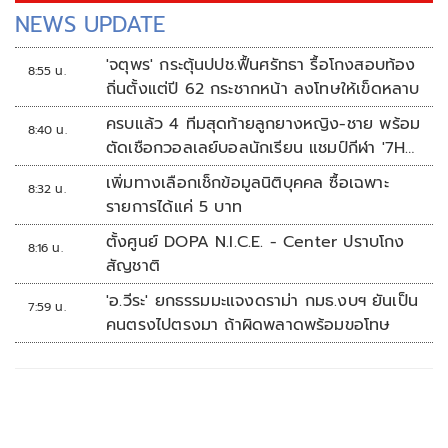
NEWS UPDATE
'จตุพร' กระตุ้นปปช.ฟื้นศรัทธา รื้อโกงสอบท้อง
8:55 น.
ถิ่นตั้งแต่ปี 62 กระชากหน้า ลงโทษให้เข็ดหลาบ
ครบแล้ว 4 ทีมสุดท้ายลูกยางหญิง-ชาย พร้อม
8:40 น.
ตัดเชือกวอลเลย์บอลนักเรียน แชมป์กีฬา '7HD
2026'
เพิ่มทางเลือกเช็กข้อมูลนิติบุคคล ซื้อเฉพาะ
8:32 น.
รายการได้แค่ 5 บาท
ตั้งศูนย์ DOPA N.I.C.E. - Center ปราบโกง
8:16 น.
สัญชาติ
'อ.วีระ' ยกธรรมมะแจงดราม่า กมธ.งบฯ ยันเป็น
7:59 น.
คนตรงไปตรงมา ถ้าผิดพลาดพร้อมขอโทษ