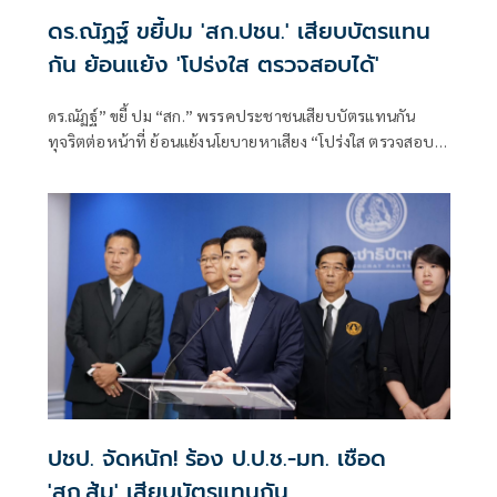
ดร.ณัฏฐ์ ขยี้ปม 'สก.ปชน.' เสียบบัตรแทน
กัน ย้อนแย้ง 'โปร่งใส ตรวจสอบได้'
ดร.ณัฏฐ์” ขยี้ ปม “สก.” พรรคประชาชนเสียบบัตรแทนกัน
ทุจริตต่อหน้าที่ ย้อนแย้งนโยบายหาเสียง “โปร่งใส ตรวจสอบ
ได้” หาก ปปช.เชือด เป็นอำนาจของศาลอาญาคดีทุจริตฯ
ปชป. จัดหนัก! ร้อง ป.ป.ช.-มท. เชือด
'สก.ส้ม' เสียบบัตรแทนกัน