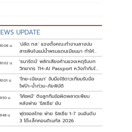
EWS UPDATE
'ปลัด ทส.' แจงตั้งคณะทำงานสางปม
10:08 น.
สารพิษในแม่น้ำพรมแดนเมียนมา ทำให้
แก้ปัญหารวดเร็ว
'ธนารัตน์' พลิกเสียงค้านแจงเหตุรับบท
10:02 น.
วิทยากร TH-AI Passport หวังกำกับใช้
งบเหมาะสม ชูจุดเด่นคนไทยได้ใช้ AI
'ไทย-เมียนมา' จับมือใช้ดาวเทียมรับมือ
10:01 น.
ระดับโปร ลดเหลื่อมล้ำทางเทคโนโลยี
ไฟป่า-น้ำท่วม-ภัยพิบัติ
เซฟงบไปกว่า900ล้าน เชื่อหากใช้เต็มที่
'โค้ชหมี' ติงลูกทีมข้อผิดพลาดเพียบ
เอกชนขาดทุนย่อยยับ
9:50 น.
หลังพ่าย 'รัสเซีย' ยับ
ฟุตซอลไทย พ่าย รัสเซีย 1-7 จบอันดับ
9:48 น.
3 โต๊ะเล็กคอนติเนทัล 2026