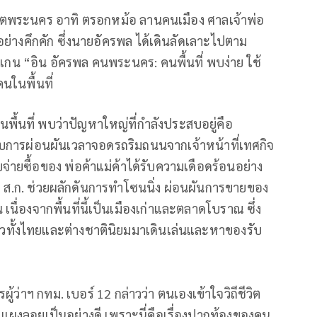
นเขตพระนคร อาทิ ตรอกหม้อ ลานคนเมือง ศาลเจ้าพ่อ
่างคึกคัก ซึ่งนายอัครพล ได้เดินลัดเลาะไปตาม
 “อิน อัครพล คนพระนคร: คนพื้นที่ พบง่าย ใช้
นในพื้นที่
ื้นที่ พบว่าปัญหาใหญ่ที่กำลังประสบอยู่คือ
ับการผ่อนผันเวลาจอดรถริมถนนจากเจ้าหน้าที่เทศกิจ
จ่ายซื้อของ พ่อค้าแม่ค้าได้รับความเดือดร้อนอย่าง
 และ ส.ก. ช่วยผลักดันการทำโซนนิ่ง ผ่อนผันการขายของ
่องจากพื้นที่นี้เป็นเมืองเก่าและตลาดโบราณ ซึ่ง
ี่ยวทั้งไทยและต่างชาตินิยมมาเดินเล่นและหาของรับ
้ว่าฯ กทม. เบอร์ 12 กล่าวว่า ตนเองเข้าใจวิถีชีวิต
ผงลอยเป็นอย่างดี เพราะนี่คือเรื่องปากท้องของคน