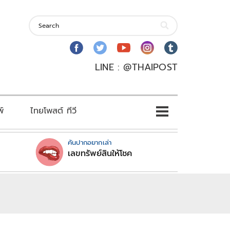
LINE : @THAIPOST
พ์
ไทยโพสต์ ทีวี
คันปากอยากเล่า
เลขทรัพย์สินให้โชค