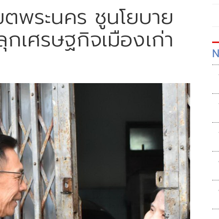
ี่เขตพระนคร ชูนโยบาย
ลุกเศรษฐกิจเมืองเก่า
N