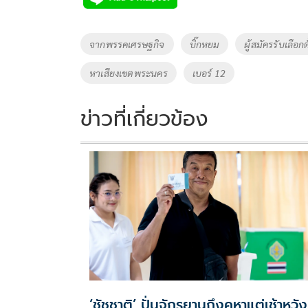
b
er
y
e
o
Li
Tags
จากพรรคเศรษฐกิจ
บิ๊กหยม
ผู้สมัครรับเลือ
o
n
หาเสียงเขตพระนคร
เบอร์ 12
k
k
ข่าวที่เกี่ยวข้อง
‘ชัชชาติ’ ปั่นจักรยานถึงคูหาแต่เช้าหวัง