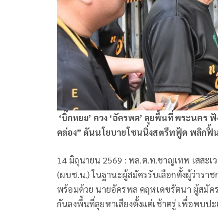
‘บิ๊กหยม’ ควง ‘อัครพล’ ลุยพื้นที่พระนคร ฟั
คล่อง” ดันนโยบายโซนนิ่งสตรีทฟู้ด พลิกฟื้
14 มิถุนายน 2569 : พล.ต.ท.ชาญเทพ เสสะเ
(ผบช.น.) ในฐานะผู้สมัครรับเลือกตั้งผู้ว่
พร้อมด้วย นายอัครพล คฤหเดชรัตนา ผู้สมั
กันลงพื้นที่ลุยหาเสียงตั้งแต่เช้าตรู่ เพื่