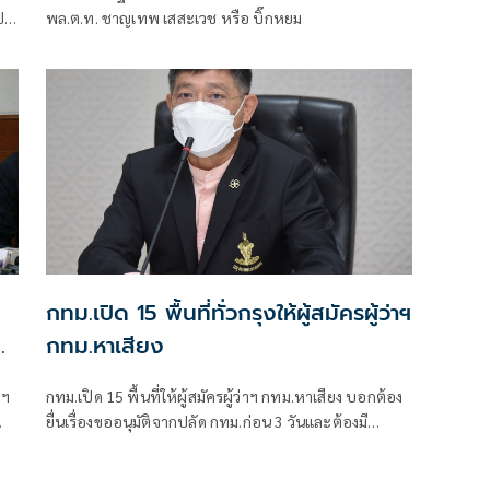
ิด
พล.ต.ท. ชาญเทพ เสสะเวช หรือ บิ๊กหยม
ร
การ
หาร
กทม.เปิด 15 พื้นที่ทั่วกรุงให้ผู้สมัครผู้ว่าฯ
ี
กทม.หาเสียง
าฯ
กทม.เปิด 15 พื้นที่ให้ผู้สมัครผู้ว่าฯ กทม.หาเสียง บอกต้อง
ยื่นเรื่องขออนุมัติจากปลัด กทม.ก่อน 3 วันและต้องมี
ไฟ
มาตรการป้องกันโควิด รวมทั้งต้องจัดหาอุปกรณ์-เวทีเอง