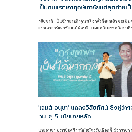
เป็นคนแรกเอาฤกษ์เอาชัยแต่สุดท้ายเป
คนที่ 2
“ชัชชาติ” ปั่นจักรยานถึงคูหาเลือกตั้งตั้งแต่เช้า ขอเป็
แรกเอาฤกษ์เอาชัย แต่ได้คนที่ 2 เผยหลับยาวหลังหาเสี
24 ชั่วโมง มั่นใจผลงานมากกว่าครั้งก่อน ชวนคนกรุงเท
ออกมาใช้สิทธิ์ให้เป็นฉันทามติ ให้ผู้ว่าฯ คนใหม่ หวังยอ
แตะ 80% ไม่กังวลทุจริต เพราะก่อนออกจากตำแหน่งก็ไ
กำชับเจ้าหน้าที่ไว้แล้ว
'เจมส์ อนุชา' แถลงวิสัยทัศน์ ชิงผู้ว่าฯ
ทม. ชู 5 นโยบายหลัก
นายอนุชา บูรพชัยศรี ว่าที่ผู้สมัครรับเลือกตั้งผู้ว่าราชก