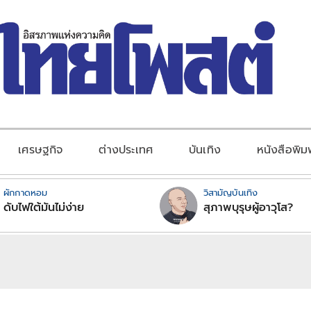
เศรษฐกิจ
ต่างประเทศ
บันเทิง
หนังสือพิม
ผักกาดหอม
วิสามัญบันเทิง
ดับไฟใต้มันไม่ง่าย
สุภาพบุรุษผู้อาวุโส?