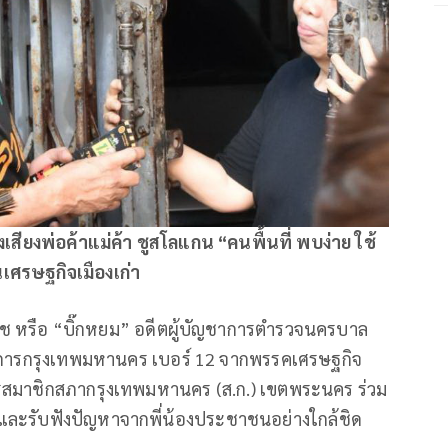
งเสียงพ่อค้าแม่ค้า ชูสโลแกน “คนพื้นที่ พบง่าย ใช้
นเศรษฐกิจเมืองเก่า
วช หรือ “บิ๊กหยม” อดีตผู้บัญชาการตำรวจนครบาล
าราชการกรุงเทพมหานคร เบอร์ 12 จากพรรคเศรษฐกิจ
ครสมาชิกสภากรุงเทพมหานคร (ส.ก.) เขตพระนคร ร่วม
อพบปะและรับฟังปัญหาจากพี่น้องประชาชนอย่างใกล้ชิด