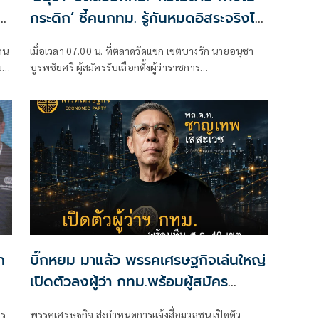
็น
กระดิก’ ชี้คนกทม. รู้กันหมดอิสระจริงไม่
จริง
นคน
เมื่อเวลา 07.00 น. ที่ตลาดวัดแขก เขตบางรัก นายอนุชา
ยง
บูรพชัยศรี ผู้สมัครรับเลือกตั้งผู้ว่าราชการ
พฯ
กรุงเทพมหานคร พรรคประชาธิปัตย์ หมายเลข 5
ด
ด้
ก
บิ๊กหยม มาแล้ว พรรคเศรษฐกิจเล่นใหญ่
เปิดตัวลงผู้ว่า กทม.พร้อมผู้สมัคร
สก.49เขต
าร
พรรคเศรษฐกิจ ส่งกำหนดการแจ้งสื่อมวลชน เปิดตัว