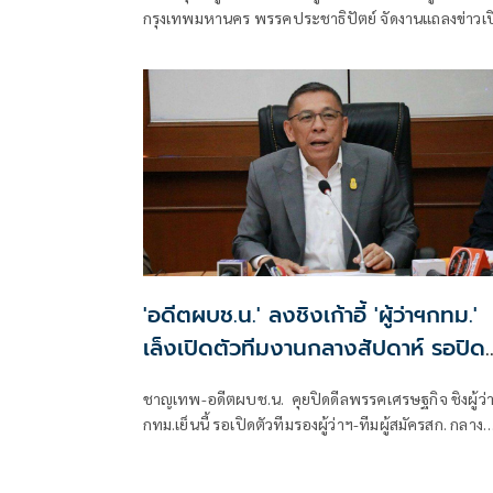
กรุงเทพมหานคร พรรคประชาธิปัตย์ จัดงานแถลงข่าวเป
ตัววิสัยทัศน์และยุทธศาสตร์การพัฒนากรุงเทพมหานค
ภายใต้แคมเปญ “เมืองฟ้าอมร... and more” โดยมุ่งเน้น
แก้ปัญหาเชิงโครงสร้างแบบบูรณาการ พลิกโฉมการบริ
งานของ กทม. จากการแก้ปัญหาเฉพาะหน้า สู่การเป็น
องค์กรที่เชื่อมโยงทุกมิติของเมืองเข้าด้วยกัน เพื่อให้ชาว
กรุงเทพฯ มีคุณภาพชีวิตที่ดีขึ้นในทุกด้าน
'อดีตผบช.น.' ลงชิงเก้าอี้ 'ผู้ว่าฯกทม.'
เล็งเปิดตัวทีมงานกลางสัปดาห์ รอปิดด
ลสังกัดพรรคหรืออิสระ
ชาญเทพ-อดีตผบช.น. คุยปิดดีลพรรคเศรษฐกิจ ชิงผู้ว่
กทม.เย็นนี้ รอเปิดตัวทีมรองผู้ว่าฯ-ทีมผู้สมัครสก. กลาง
สัปดาห์ ลั่นหากเข้าไปบริหารกรุงเทพ รับจบปัญหารถ
ชนรถเมล์