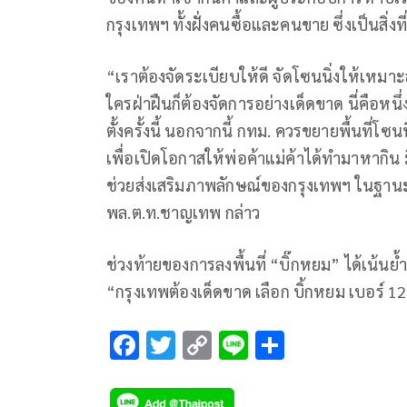
กรุงเทพฯ ทั้งฝั่งคนซื้อและคนขาย ซึ่งเป็นสิ่ง
“เราต้องจัดระเบียบให้ดี จัดโซนนิ่งให้เหม
ใครฝ่าฝืนก็ต้องจัดการอย่างเด็ดขาด นี่คือ
ตั้งครั้งนี้ นอกจากนี้ กทม. ควรขยายพื้นที่โซ
เพื่อเปิดโอกาสให้พ่อค้าแม่ค้าได้ทำมาหากิน มี
ช่วยส่งเสริมภาพลักษณ์ของกรุงเทพฯ ในฐา
พล.ต.ท.ชาญเทพ กล่าว
ช่วงท้ายของการลงพื้นที่ “บิ๊กหยม” ได้เน้นย้
“กรุงเทพต้องเด็ดขาด เลือก บิ้กหยม เบอร์ 12 
F
T
C
Li
S
ac
wi
o
n
h
e
tt
p
e
ar