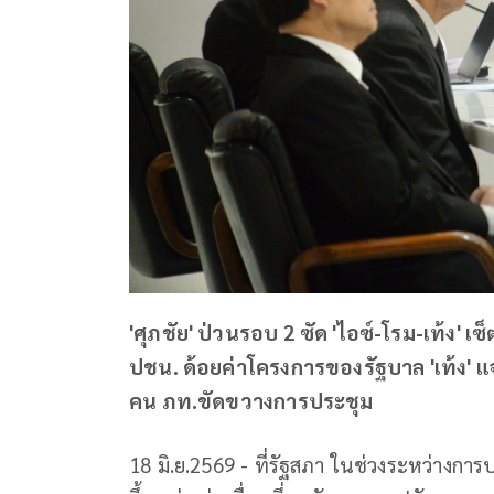
'ศุภชัย' ป่วนรอบ 2 ซัด 'ไอซ์-โรม-เท้ง' 
ปชน. ด้อยค่าโครงการของรัฐบาล 'เท้ง' แ
คน ภท.ขัดขวางการประชุม
18 มิ.ย.2569 - ที่รัฐสภา ในช่วงระหว่างกา