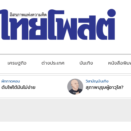
เศรษฐกิจ
ต่างประเทศ
บันเทิง
หนังสือพิม
ผักกาดหอม
วิสามัญบันเทิง
ดับไฟใต้มันไม่ง่าย
สุภาพบุรุษผู้อาวุโส?