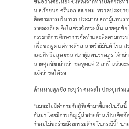
ขึ้นอย่างต่อเนื่อง ซึ่งหลังจากทางปลัดกระทรวง
น.ส.รักชนก ศรีนอก สส.กทม. พรรคประชา
ติดตามการบริหารงบประมาณ สภาผู้แทนราษฎร 
รายละเอียด ซึ่งในช่วงจังหวะนั้น นายศุภชั
กรรมาธิการศึกษาการจัดทำและติดตามการ
เพื่อขอพูด แต่ทางด้าน นายรังสิมันต์ โร
และสิทธิมนุษยชน สภาผู้แทนราษฎร ได้กล่
นายศุภชัยกล่าวว่า ขอพูดแค่ 2 นาที แล้วจะ
แจ้งว่าขอให้รอ
ด้านนายศุภชัย ระบุว่า ตนจะไม่ประชุมร่วม
"ผมจะไม่มีคำถามกับผู้ที่เข้ามาชี้แจงในวันน
กันมา โดยมีการเชิญผู้นำฝ่ายค้านเป็นเซ็ต
ว่าผมไม่ขอร่วมสังฆกรรมด้วย ในกรณีนี้" นาย