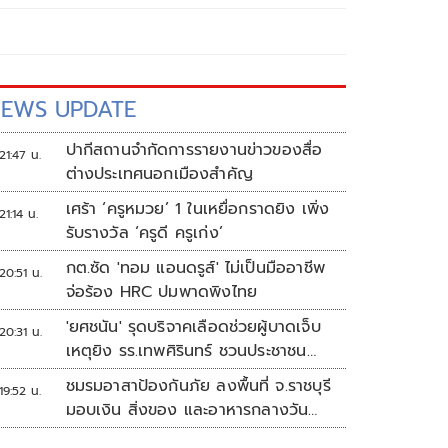
EWS UPDATE
ปากีสถานจำกัดการรายงานข่าวของสื่อ
21:47 น.
ต่างประเทศนอกเมืองสำคัญ
เศร้า ‘ครูหมวย’ 1 ในเหยื่อกราดยิง เพิ่ง
21:14 น.
รับรางวัล ‘ครูดี ครูเก่ง’
กต.ซัด 'ทอม แอนดรูส์' ไม่เป็นมืออาชีพ
20:51 น.
จ่อร้อง HRC ปมพาดพิงไทย
'ยศชนัน' รุดบริจาคเลือดช่วยผู้บาดเจ็บ
20:31 น.
เหตุยิง รร.เทพศิรินทร์ ชวนประชาชน
ร่วมบริจาค
ชมรมอาสาป้องกันภัย ลงพื้นที่ จ.ราชบุรี
19:52 น.
มอบเงิน สิ่งของ และอาหารกลางวัน
แก่โรงเรียนบ้านหนองน้ำใส