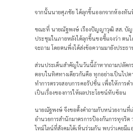
จากนั้นนายศุภชัย ได้ลุกขึ้นออกจากห้องทันท
ขณะที่ นายณัฐพงษ์ เรืองปัญญาวุฒิ สส. บัญ
ประชุมในภายหลังได้ลุกขึ้นขอชี้แจงว่า ตนไ
จะถาม โดยตนพึ่งได้ส่งข้อความมายังประธานเ
ส่วนประเด็นสำคัญในวันนี้ถ้าหากถามปลัดกร
ตอบในทิศทางเดียวกันคือ ทุกอย่างเป็นไปตาม
ทำการตรวจสอบการคอรัปชั่น เพื่อให้การดำเน
เป็นเรื่องของการให้ผลประโยชน์ทับซ้อน
นายณัฐพงษ์ จึงขอตั้งคำถามกับหน่วยงานที่เก
อำนวยการสำนักมาตรการป้องกันการทุจริต ว่
ไทม์ไลน์ที่สังคมได้เห็นร่วมกัน พบว่าเคยมี