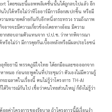
t โดยขณะนี้แอพพลิเคชั่นนั้นได้ถูกลบไปแล้ว อีก
็นไปได้หรือไม่ว่าทีโออาร์มีการล็อกสเปกขึ้น หรือมี
ีความหมายคล้ายกันกับอีกหนึ่งกระทรวง รวมถึงภาพ
กิจอาจจะมีความเกี่ยวข้องโดยทางอ้อม มีความ
่ อยากสอบถามตัวแทนจาก ป.ป.ช. ว่าหากพิจารณา
รือไม่ว่า มีการคุยกันเบื้องหลังหรือมีผลประโยชน์
ัดอุทัยธานี พรรคภูมิใจไทย ได้ยกมือและขอออกจาก
าหมอ ก่อนจะพูดในที่ประชุมว่า ตัวเองไม่มีความรู้
ากจะฉลาดในเรื่องนี้ ตนไม่รู้ว่าโครงการ TH-AI
้วิจารณ์กันไป เชื่อว่าคนไทยส่วนใหญ่ ก็ยังไม่รู้ว่า
้อยค่าโครงการของรัฐบาล ถ้าโครงการนี้มีเงื่อนงำ