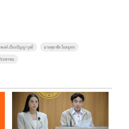
พงษ์ เรืองปัญญาวุฒิ
นายศุภชัย ใจสมุทร
ประชาชน