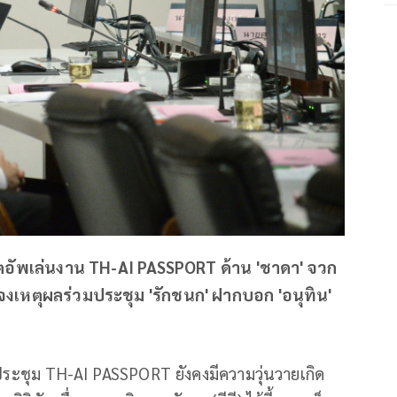
เซ็ตอัพเล่นงาน TH-AI PASSPORT ด้าน 'ชาดา' จวก
จงเหตุผลร่วมประชุม 'รักชนก' ฝากบอก 'อนุทิน'
รประชุม TH-AI PASSPORT ยังคงมีความวุ่นวายเกิด