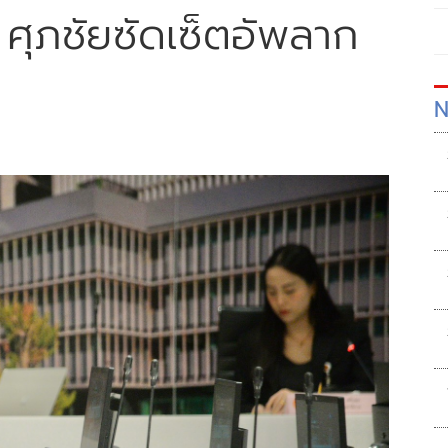
 ศุภชัยซัดเซ็ตอัพลาก
N