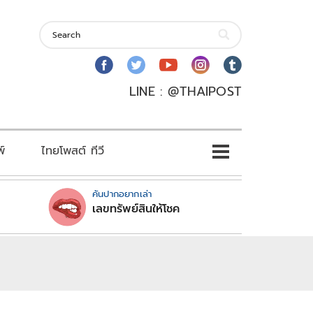
LINE : @THAIPOST
พ์
ไทยโพสต์ ทีวี
คันปากอยากเล่า
เลขทรัพย์สินให้โชค