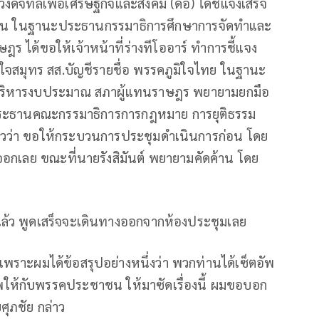
ดิจิทัลเพื่อเศรษฐกิจและสังคม (ดีอี) ได้ชี้แจงเสร็จ
ชน ในฐานะประธานกรรมาธิการศึกษาการจัดทำและ
ได้ขอให้เจ้าหน้าที่ร่างทีโออาร์ ทำการชี้แจง
ย ใจสมุทร สส.บัญชีรายชื่อ พรรคภูมิใจไทย ในฐานะ
บริหารงบประมาณ สภาผู้แทนราษฎร พยายามยกมือ
ม ประธานคณะกรรมาธิการการกฎหมาย การยุติธรรม
าวว่า ขอให้กระบวนการประชุมดำเนินการก่อน โดย
ออกเลย ขณะที่นายรังสิมันต์ พยายามคัดค้าน โดย
แล้ว พูดเสร็จจะเดินทางออกจากห้องประชุมเลย
ี้ เพราะผมได้ข้อสรุปอย่างหนึ่งว่า พวกท่านได้เซ็ตอัพ
อัพให้กับพรรคประชาชน ให้มาซัดเรื่องนี้ ผมขอบอก
ศุภชัย กล่าว