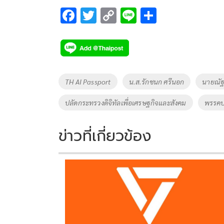
F
T
C
Li
S
ac
wi
o
n
h
e
tt
p
e
ar
b
er
y
e
o
Li
Tags
TH AI Passport
น.ส.รักชนก ศรีนอก
นายณัฐ
o
n
ปลัดกระทรวงดิจิทัลเพื่อเศรษฐกิจและสังคม
พรรค
k
k
ข่าวที่เกี่ยวข้อง