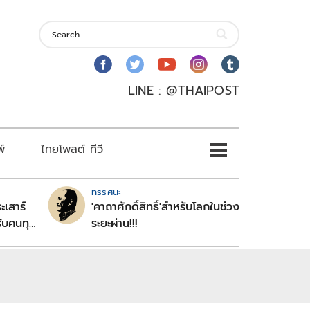
LINE : @THAIPOST
พ์
ไทยโพสต์ ทีวี
ทรรศนะ
ะเสาร์
'คาถาศักดิ์สิทธิ์'สำหรับโลกในช่วง
ับคนทุก
ระยะผ่าน!!!