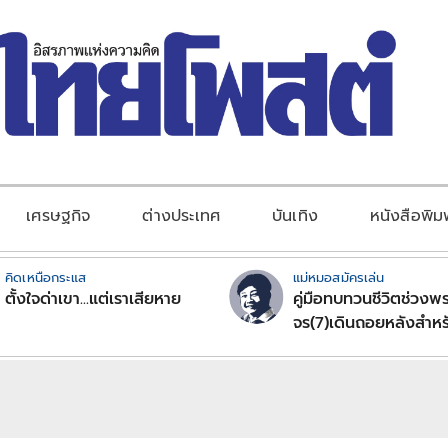
เศรษฐกิจ
ต่างประเทศ
บันเทิง
หนังสือพิม
คิดเหนือกระแส
แม่หมอสมัครเล่น
ตั้งใจด่าเขา...แต่เราเสียหาย
คู่มือทบทวนชีวิตช่วงพร
จร(7)เดินถอยหลังสำหร
ลัคนาราศีตอนที่2