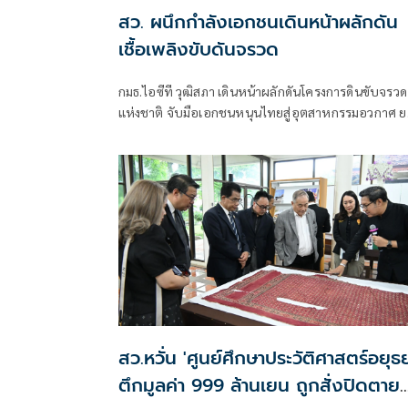
สว. ผนึกกำลังเอกชนเดินหน้าผลักดัน
เชื้อเพลิงขับดันจรวด
กมธ.ไอซีที วุฒิสภา เดินหน้าผลักดันโครงการดินขับจรวด
แห่งชาติ จับมือเอกชนหนุนไทยสู่อุตสาหกรรมอวกาศ ย
ระดับเทคโนโลยีประเทศชาติบนเวทีโลก
สว.หวั่น 'ศูนย์ศึกษาประวัติศาสตร์อยุธย
ตึกมูลค่า 999 ล้านเยน ถูกสั่งปิดตาย