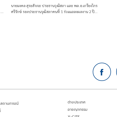
นานาจิตตัง
นายมงคล สุระสัจจะ ประธานวุฒิสภา และ พล.อ.เกรียงไกร
ะ
ศรีรักษ์ รองประธานวุฒิสภาคนที่ 1 ร่วมแถลงผลงาน 2 ปี
วุฒิสภาภารกิจเพื่อประชาชน รวมถึงผลการดำเนินงานภาย
ใต้ความรับผิดชอบ โดยมีวัตถุประสงค์เพื่อให้ประชาชนได้
รับรู้ รับทราบผลการดำเนินงานของวุฒิสภาในด้านต่างๆ
ต่างประเทศ
สถานการณ์
อาชญากรรม
้
X-CITE