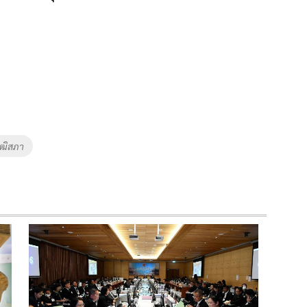
ุฒิสภา