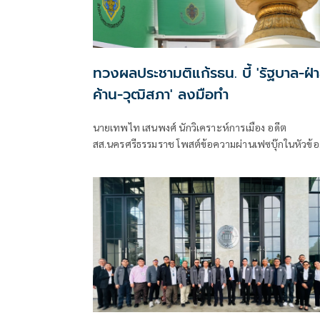
ทวงผลประชามติแก้รธน. บี้ 'รัฐบาล-ฝ่
ค้าน-วุฒิสภา' ลงมือทำ
นายเทพไท เสนพงศ์ นักวิเคราะห์การเมือง อดีต
สส.นครศรีธรรมราช โพสต์ข้อความผ่านเฟซบุ๊กในหัวข้อ
"กระตุกเตือน : ทวงผลประชามติ แก้ไขรัฐธรรมนูญ" โดย
ระบุว่า