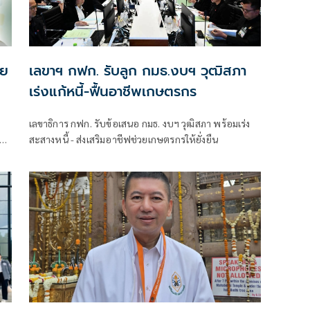
าย
เลขาฯ กฟก. รับลูก กมธ.งบฯ วุฒิสภา
เร่งแก้หนี้-ฟื้นอาชีพเกษตรกร
เลขาธิการ กฟก. รับข้อเสนอ กมธ. งบฯ วุฒิสภา พร้อมเร่ง
สะสางหนี้ - ส่งเสริมอาชีฟช่วยเกษตรกรให้ยั่งยืน