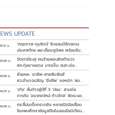
EWS UPDATE
'กฤตภาส-ภุมรัตน์' ซิวแชมป์จักรยาน
15:12 น.
ประเทศไทย ผอ.เขื่อนภูมิพล พร้อมรับ
เจ้าภาพต่อ ปี 2570
ปัตตานีระอุ! คนร้ายลอบยิงตำรวจ
15:08 น.
สภ.ทุ่งยางแดง บาดเจ็บ จนท.เร่ง
ติดตามผู้ก่อเหตุ
ชำแหละ 'อาชีพ-สายสัมพันธ์'
14:49 น.
สว.อำนาจเจริญ 'ยิ่งชีพ' งงหนัก 'สม
พาน' ขายก๋วยเตี๋ยวอะไร
'เท้ง' ลั่นก้าวสู่ปีที่ 3 'ปชน.' สานต่อ
14:29 น.
ภารกิจ 'อนาคตใหม่-ก้าวไกล' ซัดระบอบ
สีน้ำเงิน ทำหลักนิติรัฐ-นิติธรรมสั่น
ตร.ชี้ปมเด็กกราดยิง หลายปัจจัยเชื่อม
14:08 น.
คลอน
โยงพบศึกษาข้อมูลปืนในออนไลน์เกือบ