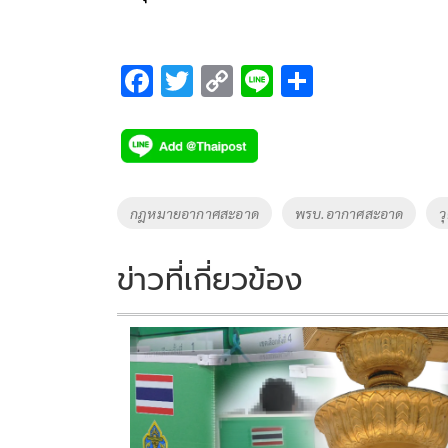
F
T
C
Li
S
ac
wi
o
n
h
e
tt
p
e
ar
b
er
y
e
o
Li
Tags
กฎหมายอากาศสะอาด
พรบ.อากาศสะอาด
ว
o
n
k
k
ข่าวที่เกี่ยวข้อง