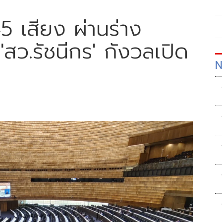
5 เสียง ผ่านร่าง
ว.รัชนีกร' กังวลเปิด
N