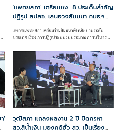
'แพทยสภา' เตรียมชง 8 ประเด็นสำคัญ
ปฏิรูป สปสช. เสนอวงสัมมนา กมธ.ฯ
วุฒิสภา พิจารณา
เลขาฯแพทยสภา เตรียมร่วมสัมมนาเชิงนโยบายระดับ
ก
ประเทศ เรื่อง การปฏิรูประบบงบประมาณ การบริหาร
จัดการ และธรรมาภิบาลกองทุนหลักประกันสุขภาพแห่ง
ชาติ
า'
วุฒิสภา แถลงผลงาน 2 ปี ปัดครหา
สว.สีน้ำเงิน มองคดีฮั้ว สว. เป็นเรื่อง