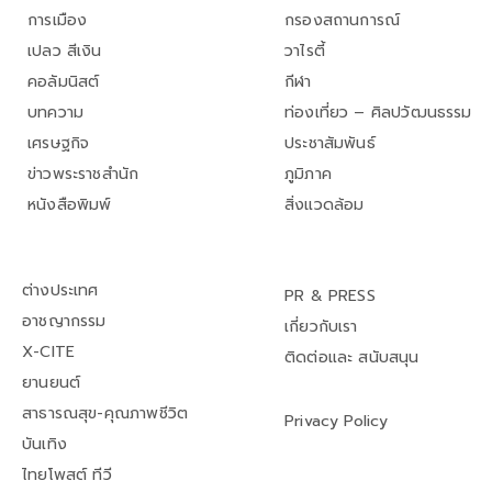
การเมือง
กรองสถานการณ์
เปลว สีเงิน
วาไรตี้
คอลัมนิสต์
กีฬา
บทความ
ท่องเที่ยว – ศิลปวัฒนธรรม
เศรษฐกิจ
ประชาสัมพันธ์
ข่าวพระราชสำนัก
ภูมิภาค
หนังสือพิมพ์
สิ่งแวดล้อม
ต่างประเทศ
PR & PRESS
อาชญากรรม
เกี่ยวกับเรา
X-CITE
ติดต่อและ สนับสนุน
ยานยนต์
สาธารณสุข-คุณภาพชีวิต
Privacy Policy
บันเทิง
ไทยโพสต์ ทีวี