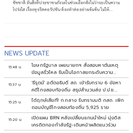
ชัชชาติ ลั่นสิ่งที่ประชาชนกังวลในช่วงเลือกตั้งไม่ว่าจะเป็นความ
โปร่งใส เรื่องทุจริตคอรัปชัน ต้องทำต่ออย่างเข้มข้น ไม่ให้
ประชาชนผิดหวัง ยืนยัน จะเดินหน้าต่อ 4 ปีที่ผ่านมา ไม่ได้
ละเลยและทำอย่างเข้มข้น
NEWS UPDATE
โฆษกรัฐบาล เผยนายกฯ สั่งสอบหาต้นเหตุ
15:48 น.
ข้อมูลรั่วไหล รับเป็นโอกาสยกระดับความ
มั่นคงปลอดภัยข้อมูลภาครัฐทั้งระบบ
'ธีรุตม์' อดีตอธิบดี สถ. เข้ารับทราบ 6 ข้อหา
15:37 น.
คดีโกงสอบท้องถิ่น สรุปสำนวนส่ง ป.ป.ช.
สัปดาห์หน้า
ได้ฤกษ์เสียที! ก.กลาง รับทราบมติ กสถ. เพิก
15:25 น.
ถอนบัญชีโกงสอบท้องถิ่น 5,925 ราย
เปิดแผน BRN หลังเปลี่ยนแกนนำใหม่ มุ่งดิส
15:20 น.
เครดิตกองกำลังรัฐ-เดินหน้าผลิตแนวร่วม