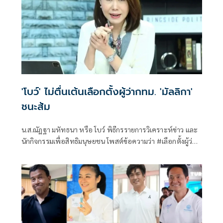
'โบว์' ไม่ตื่นเต้นเลือกตั้งผู้ว่ากทม. 'มัลลิกา'
ชนะส้ม
น.ส.ณัฏฐา มหัทธนา หรือ โบว์ พิธีกรรายการวิเคราะห์ข่าว และ
นักกิจกรรมเพื่อสิทธิมนุษยชน โพสต์ข้อความว่า #เลือกตั้งผู้ว่าก
ทม มัล