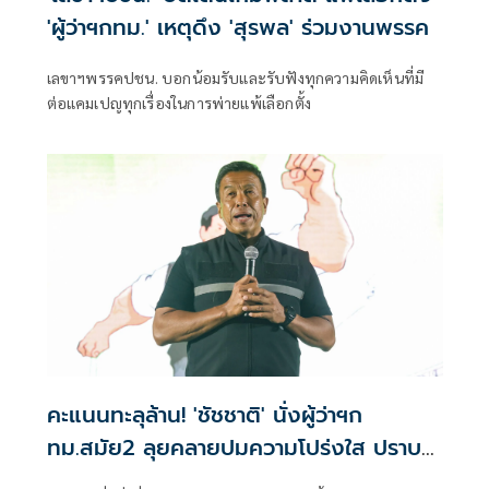
'ผู้ว่าฯกทม.' เหตุดึง 'สุรพล' ร่วมงานพรรค
เลขาฯพรรคปชน. บอกน้อมรับและรับฟังทุกความคิดเห็นที่มี
ต่อแคมเปญทุกเรื่องในการพ่ายแพ้เลือกตั้ง
คะแนนทะลุล้าน! 'ชัชชาติ' นั่งผู้ว่าฯก
ทม.สมัย2 ลุยคลายปมความโปร่งใส ปราบทุ
จริตคอรัปชัน