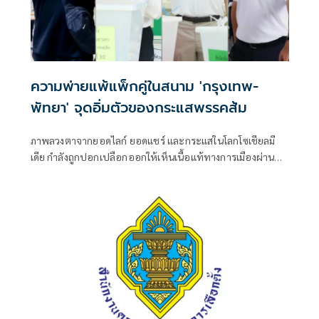
ความพ่ายแพ้แพ็กคู่ในสนาม 'กรุงเทพ-
พัทยา' จุดอิ่มตัวของกระแสพรรคส้ม
ภาพลวงตาจากยอดไลก์ ยอดแชร์ และกระแสในโลกโซเชียลมี
เดีย กำลังถูกปอกเปลือกออกให้เห็นเนื้อแท้ทางการเมืองผ่านผล
การเลือกตั้งผู้ว่าราชการกรุงเทพมหานครและนายกเมืองพัทยา
เมื่อวันที่ 28 มิถุนายนที่ผ่านมา