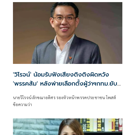
'วิโรจน์' น้อมรับฟังเสียงติงติงผิดหวัง
'พรรคส้ม' หลังพ่ายเลือกตั้งผู้ว่าฯกทม.ยับ
เยิน
นายวิโรจน์ ลักขณาอดิศร รองหัวหน้าพรรคประชาชน โพสต์
ข้อความว่า