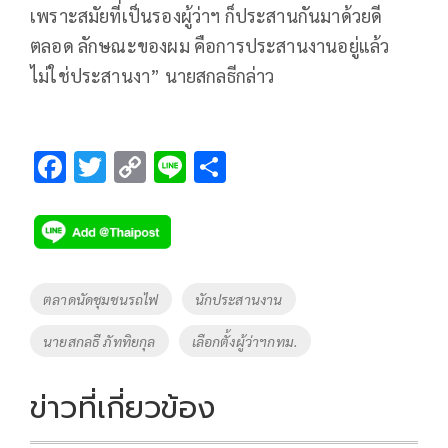
เพราะสมัยที่เป็นรองผู้ว่าฯ ก็ประสานกันมาด้วยดี
ตลอด ลักษณะของผม คือการประสานงานอยู่แล้ว
ไม่ใช่ประสานงา” นายสกลธีกล่าว
F
T
C
Li
S
ac
wi
o
n
h
e
tt
p
e
ar
b
er
y
e
o
Li
Tags
ตลาดนัดชุมชนรถไฟ
นักประสานงาน
o
n
นายสกลธี ภัททิยกุล
เลือกตั้งผู้ว่าฯกทม.
k
k
ข่าวที่เกี่ยวข้อง