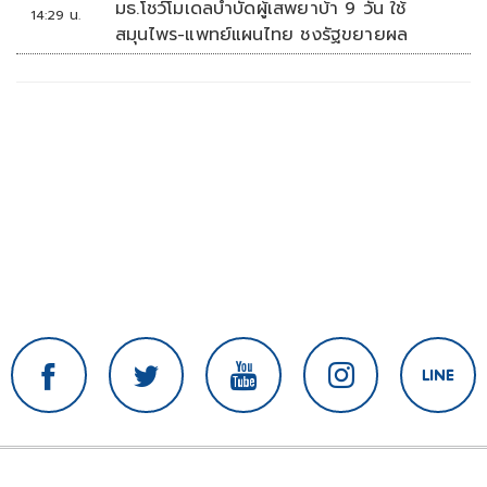
มธ.โชว์โมเดลบำบัดผู้เสพยาบ้า 9 วัน ใช้
14:29 น.
สมุนไพร-แพทย์แผนไทย ชงรัฐขยายผล