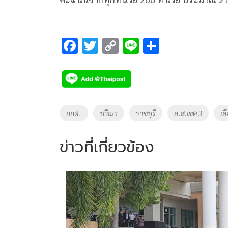
F
T
C
Li
S
ac
wi
o
n
h
e
tt
p
e
ar
b
er
y
e
o
Li
Tags
กกต.
ปวีณา
ราชบุรี
ส.ส.เขต3
เล
o
n
k
k
ข่าวที่เกี่ยวข้อง