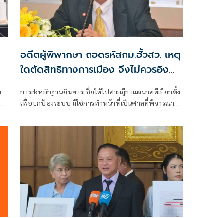
อดีตผู้พิพากษา ถอดรหัสกม.ฮั้วสว. เหตุ
ใดตัดสิทธิทางการเมือง จึงไม่ควรอิง
มาตรฐานเดียวกับคดีอาญา
ข
การส่งหลักฐานอันควรเชื่อได้ไปศาลฎีกาแผนกคดีเลือกตั้ง
า
เพื่อปกป้องระบบ มิใช่การทำหน้าที่เป็นศาลที่พิจารณาคดี
อง
อาญาเพื่อลงโทษตัวบุคคล