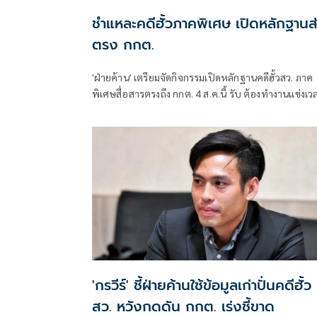
ชำแหละคดีฮั้วภาคพิเศษ เปิดหลักฐานส
ตรง กกต.
'ฝ่ายค้าน' เตรียมจัดกิจกรรมเปิดหลักฐานคดีฮั้วสว. ภาค
พิเศษสื่อสารตรงถึง กกต. 4 ส.ค.นี้ รับ ต้องทำงานแข่งเว
แย้ม หากยกคำร้องทั้งหมด-ตัดตอนบางรายส่งศาล ต้องด
เข้าข่ายละเว้นการปฏิบัติหน้าที่หรือไม่
'กรวีร์' ชี้ฝ่ายค้านใช้ข้อมูลเก่าปั่นคดีฮั้ว
สว. หวังกดดัน กกต. เร่งชี้ขาด