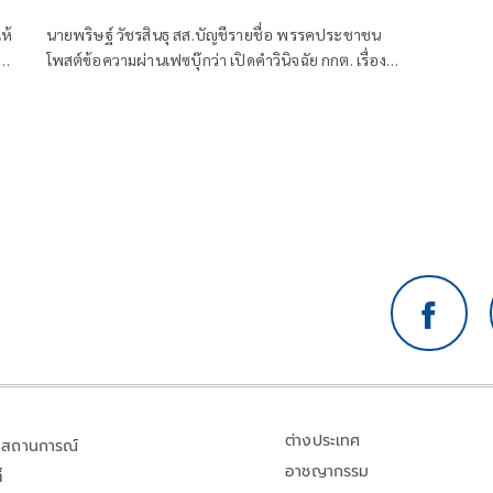
แนะนำตัวคลาดเคลื่อน
ห้
นายพริษฐ์ วัชรสินธุ สส.บัญชีรายชื่อ พรรคประชาชน
า
โพสต์ข้อความผ่านเฟซบุ๊กว่า เปิดคำวินิจฉัย กกต. เรื่อง
กร
คุณสมบัติ สว. ปราณีต เกรัมย์ (กลุ่ม 16 จ. บุรีรัมย์) : ผู้สมัคร
เซ็นรับรองข้อมูลที่คลาดเคลื่อนในใบแนะนำตัว (สว. 3) แต่
กกต. ไม่ติดใจ
ต่างประเทศ
สถานการณ์
อาชญากรรม
้