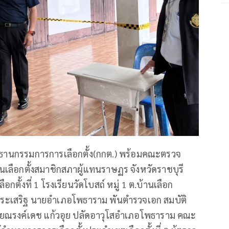
ธานกรรมการการเลือกตั้ง(กกต.)​ พร้อมคณะตรวจ
ลือกตั้งสมาชิกสภาผู้แทนราษฏร จังหวัดราชบุรี
ือกตั้งที่ 1 โรงเรียนวัดโบสถ์ หมู่ 1 ต.บ้านเลือก
บินประเสริฐ นายอำเภอโพธาราม พันตำรวจเอก สมบัติ
นายณรงค์เดช แก้วอุย ปลัดอาวุโสอำเภอโพธาราม คณะ