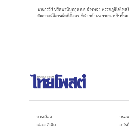
นายกรวีร์ ปริศนานันทกุล ส.ส.อ่างทอง พรรคภูมิใจไทย ใ
สัมภาษณ์ถึงกรณีคดีฮั้ว สว. ที่ฝ่ายค้านพยายามหยิบขึ้นม
พูดในช่วงนี้ มองว่าจะไปถึงขั้นการยุบพรรคหรือไม่ นาย
วีร์ กล่าวว่า ไม่ได้กังวล เพราะทั้งหมดอยู่ในขั้นตอนของ
คณะกรรมการการเลือกตั้ง (กกต.)
การเมือง
กรอง
เปลว สีเงิน
วาไรตี