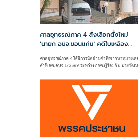
ศาลอุทธรณ์ภาค 4 สั่งเลือกตั้งใหม่
'นายก อบจ.ขอนแก่น' คดีใบเหลือง
'วัฒนา ช่างเหลา'
ศาลอุทธรณ์ภาค 4 ได้มีการนัดอ่านคำพิพากษาหมายเล
ดำที่ ลต.อบจ.1/2569 ระหว่าง กกต.ผู้ร้อง กับ นายวัฒน
ช่างเหลา ผู้คัดค้าน เรื่อง พรบ.การเลือกตั้งสมาชิกสภาท้
ถิ่นหรือผู้บริหารท้องถิ่น (ขอให้มีการเลือกตั้ง นายก
อบจ.ใหม่)