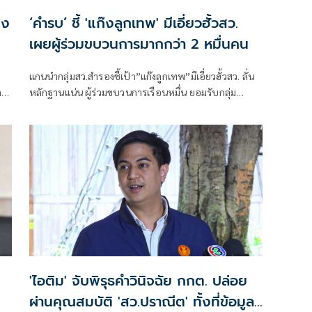
่ง
‘คำรบ’ ชี้ 'แก๊งลูกเทพ' มีเอี่ยวฮั้วสว.
เผยผู้ร่วมขบวนการมากกว่า 2 หมื่นคน
แกนนำกลุ่มสว.สำรองชี้เป้า”แก๊งลูกเทพ”มีเอี่ยวฮั้วสว. ลั่น
ลา
หลักฐานแน่น ผู้ร่วมขบวนการเรือนหมื่น ยอมรับกลุ่ม
ู
รมต.อาจรอด เพราะคดีอาญา หลักฐานต้องชัดสิ้นข้อสงสัย
เตือนกกต.หากไม่ส่งศาลฎีกาสอย 138 สว.โดนร้องเอาผิด
ติดคุก!
'ไอติม' จับพิรุธคำวินิจฉัย กกต. ปล่อย
ผ่านคุณสมบัติ 'สว.ปราณีต' ทั้งที่ข้อมูล