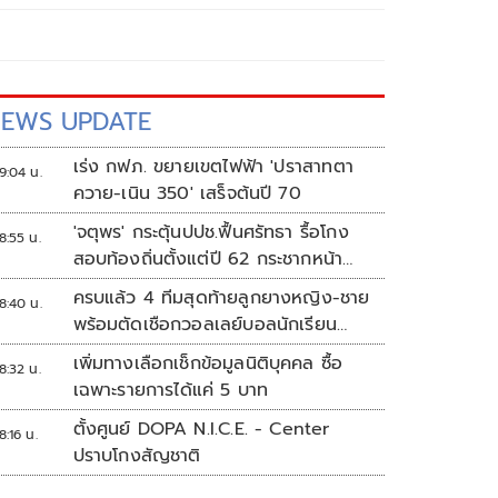
EWS UPDATE
เร่ง กฟภ. ขยายเขตไฟฟ้า 'ปราสาทตา
9:04 น.
ควาย-เนิน 350' เสร็จต้นปี 70
'จตุพร' กระตุ้นปปช.ฟื้นศรัทธา รื้อโกง
8:55 น.
สอบท้องถิ่นตั้งแต่ปี 62 กระชากหน้า
ลงโทษให้เข็ดหลาบ
ครบแล้ว 4 ทีมสุดท้ายลูกยางหญิง-ชาย
8:40 น.
พร้อมตัดเชือกวอลเลย์บอลนักเรียน
แชมป์กีฬา '7HD 2026'
เพิ่มทางเลือกเช็กข้อมูลนิติบุคคล ซื้อ
8:32 น.
เฉพาะรายการได้แค่ 5 บาท
ตั้งศูนย์ DOPA N.I.C.E. - Center
8:16 น.
ปราบโกงสัญชาติ