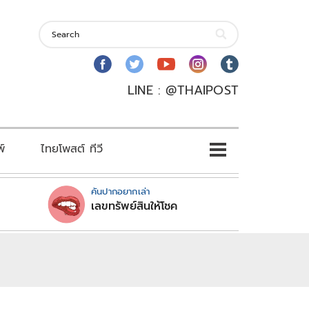
LINE : @THAIPOST
พ์
ไทยโพสต์ ทีวี
คันปากอยากเล่า
เลขทรัพย์สินให้โชค