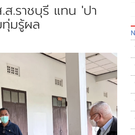
 ส.ส.ราชบุรี แทน 'ปา
ุ่มรู้ผล
N