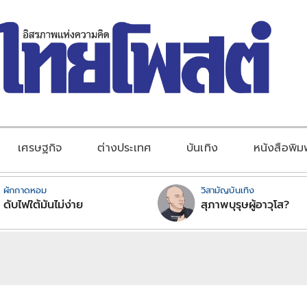
เศรษฐกิจ
ต่างประเทศ
บันเทิง
หนังสือพิม
ผักกาดหอม
วิสามัญบันเทิง
ดับไฟใต้มันไม่ง่าย
สุภาพบุรุษผู้อาวุโส?