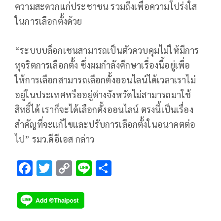
ความสะดวกแก่ประชาชน รวมถึงเพื่อความโปร่งใส
ในการเลือกตั้งด้วย
“ระบบบล็อกเชนสามารถเป็นตัวควบคุมไม่ให้มีการ
ทุจริตการเลือกตั้ง ซึ่งผมกำลังศึก​ษาเรื่องนี้อยู่เพื่อ
ให้การเลือกสามารถเลือกตั้งออนไลน์​ได้เวลาเราไม่
อยู่ในประเทศ​หรืออยู่ต่างจังหวัดไม่สามารถ​มาใช้
สิทธิ์​ได้ เราก็จะได้เลือกตั้งออนไลน์ ​ตรงนี้เป็นเรื่อง
สำคัญที่จะแก้ไขและปรับการเลือกตั้งในอนาคต​ต่อ
ไป” รมว.ดีอีเอส กล่าว
F
T
C
Li
S
ac
wi
o
n
h
e
tt
p
e
ar
b
er
y
e