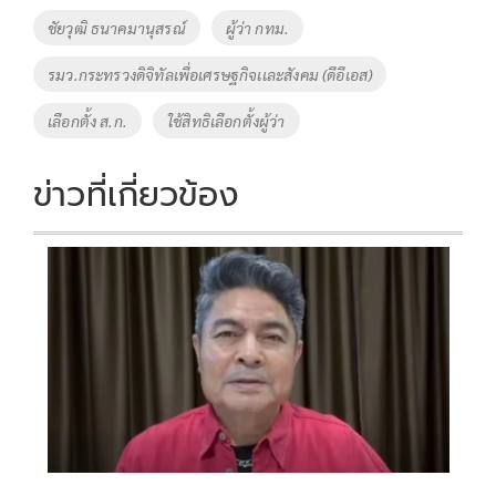
o
Li
Tags
ชัยวุฒิ ธนาคมานุสรณ์
ผู้ว่า กทม.
o
n
รมว.กระทรวงดิจิทัลเพื่อเศรษฐกิจเเละสังคม (ดีอีเอส)
k
k
เลือกตั้ง ส.ก.
ใช้สิทธิเลือกตั้งผู้ว่า
ข่าวที่เกี่ยวข้อง