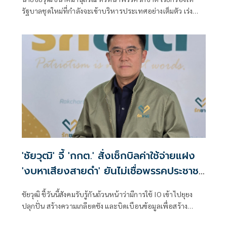
รัฐบาลชุดใหม่ที่กำลังจะเข้าบริหารประเทศอย่างเต็มตัว เร่ง
ออกมาตรการรับมือวิกฤตราคาน้ำมันที่พุ่งสูงขึ้นอย่างต่อเนื่อง
'ชัยวุฒิ' จี้ 'กกต.' สั่งเช็กบิลค่าใช้จ่ายแฝง
'งบหาเสียงสายดำ' ยันไม่เชื่อพรรคประชาชน
ไม่มี IO
ชัยวุฒิ ชี้วันนี้สังคมรับรู้กันถ้วนหน้าว่ามีการใช้ IO เข้าไปยุยง
ปลุกปั่น สร้างความเกลียดชัง และบิดเบือนข้อมูลเพื่อสร้าง
คะแนนนิยมให้ตัวเอง รวมถึงทำลายคู่แข่ง