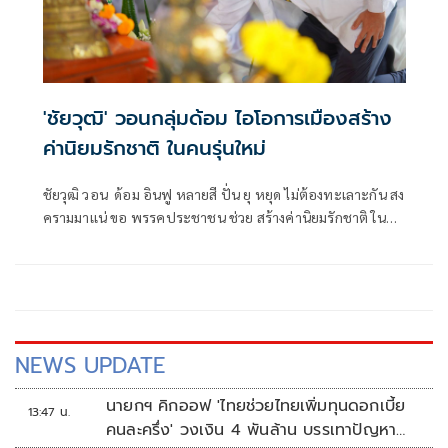
'ชัยวุฒิ' วอนกลุ่มด้อม ไอโอการเมืองสร้าง
ค่านิยมรักชาติ ในคนรุ่นใหม่
ชัยวุฒิ วอน ด้อม อินฟู หลายสี ปั่น ยุ หยุด ไม่ต้องทะเลาะกัน สง
ครามมาเเน่ ขอ พรรคประชาชน ช่วย สร้างค่านิยมรักชาติ ในคน
รุ่นใหม่ ก่อนที่จะไม่เหลือแผ่นดิน
NEWS UPDATE
นายกฯ คิกออฟ 'ไทยช่วยไทยเพิ่มทุนดอกเบี้ย
13:47 น.
คนละครึ่ง' วงเงิน 4 พันล้าน บรรเทาปัญหา