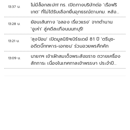
ปากท้อง
ไม่มีล็อกสเปก! ทร. เปิดทางบริษัทต่อ 'เรือฟริ
13:37 น.
เกต' ที่ไม่ได้รับเลือกยื่นอุทธรณ์ตามกม. หลัง
เซ็นอนุมัติเรียบร้อย
ย้อนเส้นทาง 'ฉลอง เรี่ยวแรง' จากตำนาน
13:28 น.
'งูเห่า' สู่คดีสะเทือนนนทบุรี!
'ลุงป้อม' เปิดมูลนิธิฯเบิร์ธเดย์ 81 ปี 'ตรีนุช-
13:21 น.
อดีตบิ๊กทหาร-เอกชน' ร่วมอวยพรคึกคัก
นายกฯ เข้าเฝ้าสมเด็จพระสังฆราช ถวายเครื่อง
13:09 น.
สักการะ เนื่องในเทศกาลเข้าพรรษา ประจำปี
2569