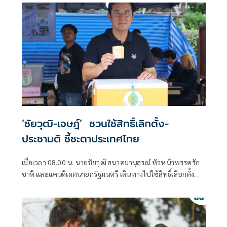
‘ชัยวุฒิ-เจษฎ์’ ชวนใช้สิทธิ์เลิกตั้ง-
ประชามติ ชี้ชะตาประเทศไทย
เมื่อเวลา 08.00 น. นายชัยวุฒิ ธนาคมานุสรณ์ หัวหน้าพรรครัก
ชาติ และแคนดิเดตนายกรัฐมนตรี เดินทางไปใช้สิทธิ์เลือกตั้ง
และออกเสียงประชามติ ที่หน่วยเลือกตั้งที่ 1 เขตจตุจักร บริเวณ
SCB Park