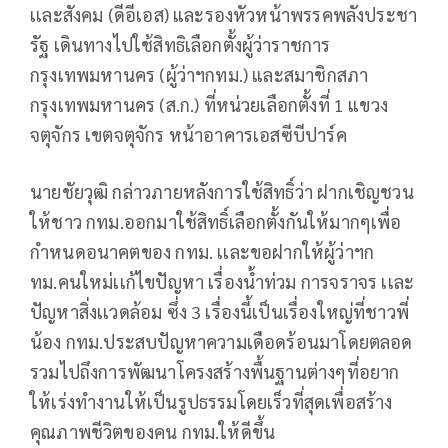
เเละสังคม (ดีอีเอส) และรองหัวหน้าพรรคพลังประชา
รัฐ เดินทางไปใช้สิทธิเลือกตั้งผู้ว่าราชการ
กรุงเทพมหานคร (ผู้ว่าฯกทม.) และสมาชิกสภา
กรุงเทพมหานคร (ส.ก.) ที่หน่วยเลือกตั้งที่ 1 แขวง
จตุจักร เขตจตุจักร หน้าอาคารเอสซีบีปาร์ค
นายชัยวุฒิ กล่าวภายหลังการใช้สิทธิ์ว่า​ ฝากเชิญชวน
ให้ชาว กทม.ออกมาใช้สิทธิ์เลือกตั้งกันให้มากๆเพื่อ
กำหนดอนาคตของ กทม. เเละขอฝากให้ผู้ว่าฯก
ทม.คนใหม่เเก้ไขปัญหา เรื่องน้ำท่วม การจราจร เเละ
ปัญหาสิ่งเเวดล้อม ​ซึ่ง 3 เรื่องนี้เป็นเรื่องใหญ่​ที่ชาวพี่
น้อง​ กทม.ประสบปัญหาความ​เดือดร้อน​มาโดยตลอด
รวมไปถึงการพัฒนาโครงสร้างพื้นฐานต่างๆที่อยาก
ให้เร่งทำงานให้เป็นรูปธรรม​โดยเร็วที่สุดเพื่อสร้าง
คุณภาพชีวิตของคน กทม.ให้ดีขึ้น