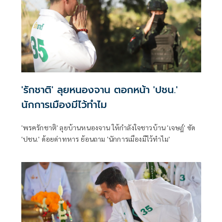
'รักชาติ' ลุยหนองจาน ตอกหน้า 'ปชน.'
นักการเมืองมีไว้ทำไม
'พรครักชาติ' ลุยบ้านหนองจาน ให้กำลังใจชาวบ้าน 'เจษฎ์' ซัด
'ปชน.' ด้อยด่าทหาร ย้อนถาม 'นักการเมืองมีไว้ทำไม'