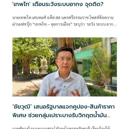
'เทพไท' เตือนระวังระบบอากง จุดติด?
นายเทพไท เสนพงศ์ อดีต สส.นครศรีธรรมราช โพสต์ข้อความ
ผ่านเฟซบุ๊ก “เทพไท – คุยการเมือง” ระบุว่า ระวัง ระบบอากง
จุดติด?
‘ชัยวุฒิ’ เสนอรัฐบาลแจกคูปอง-สินค้าราคา
พิเศษ ช่วยกลุ่มเปราะบางรับวิกฤตน้ำมัน
แพง
นายชัยวุฒิ ธนาคมานุสรณ์ หัวหน้าพรรครักชาติ เรียกร้องให้