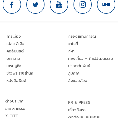
การเมือง
กรองสถานการณ์
เปลว สีเงิน
วาไรตี้
คอลัมนิสต์
กีฬา
บทความ
ท่องเที่ยว – ศิลปวัฒนธรรม
เศรษฐกิจ
ประชาสัมพันธ์
ข่าวพระราชสำนัก
ภูมิภาค
หนังสือพิมพ์
สิ่งแวดล้อม
ต่างประเทศ
PR & PRESS
อาชญากรรม
เกี่ยวกับเรา
X-CITE
ติดต่อและ สนับสนุน