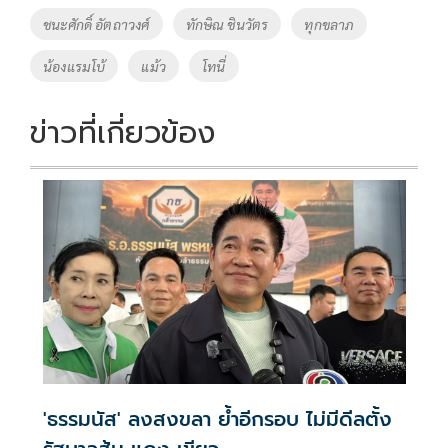
o
n
ชนะศักดิ์ อัตถาวงศ์
ทักษิณ ชินวัตร
ทุกขลาภ
k
k
น้องแรมโบ้
แม้ว
โทนี่
ข่าวที่เกี่ยวข้อง
'ธรรมนัส' ลงสงขลา ย้ำอีกรอบ ไม่มีดีลตั้ง