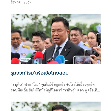
สิงหาคม 2569
เพชร
รุมจวก‘โรม’เพ้อเจ้อโกงสอบ
“อนุทิน” ฟาด “โรม” พูดไม่มีข้อมูลจริง จับโยงให้เอี่ยวทุจริต
สอบท้องถิ่น ยันไม่มีหน้าที่ดูทีโออาร์ “วรศิษฎ์” ตอก พูดข้อเท็จ
จริงไม่ครบ