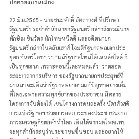
ปกครองบ้านเมือง
22 มิ.ย.2565 - นายชนะศักดิ์ อัตถาวงศ์ ที่ปรึกษา
รัฐมนตรีประจำสำนักนายกรัฐมนตรี กล่าวถึงกรณีนาย
ทักษิณ ชินวัตร นักโทษหนีคดี และอดีตนายก
รัฐมนตรี กล่าวในคลับเฮาส์ โจมตีรัฐบาลพลเอกประ
ยุทธ จันทร์โอชา ว่า “แม้รัฐบาลใหม่ได้แลนด์สไลด์ ก็
เป็นทุกขลาภ เพราะตอนนี้เละหมดแล้ว" ว่าตลอด
ระยะเวลาการบริหาร ของรัฐบาลนายกฯประยุทธ์ที่
ผ่านมา จะเห็นว่ารัฐบาลพยายามแก้ปัญหาอย่างเต็ม
ที่โดยเฉพาะความทุกข์ยากของประชาชน มีหลาย
โครงการจับต้องได้ เช่นโครงการคนละครึ่ง บัตรสัวสดิ
การแห่งรัฐ ฯลฯ ช่วยการลดภาระของประชาชนจาก
ภาวะเศรษฐกิจตกต่ำทั่วโลก เห็นได้จากผลโพลแทบ
จะทุกสำนักระบุว่าประชาชนชื่นชอบ และอยากให้