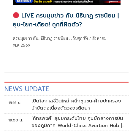
LIVE ครบมุมข่าว กับ..นิธินาฏ ราชนิยม |
ยุบ-โยก-เดือด! ถูกที่ผิดตัว?
ครบมุมข่าว กับ..นิธินาฏ ราชนิยม : : วันศุกร์ที่ 7 สิงหาคม
พ.ศ.2569
NEWS UPDATE
เปิดโอกาสชีวิตใหม่ ผนึกชุมชน-ฝ่ายปกครอง
19:16 น.
บำบัดต่อเนื่องตัดวงจรติดยา
‘ภัทรพงศ์’ ลุยยกระดับไทย ศูนย์กลางการบิน
19:00 น.
ของภูมิภาค World-Class Aviation Hub |
ห้องข่าวไทยโพสต์สุดสัปดาห์