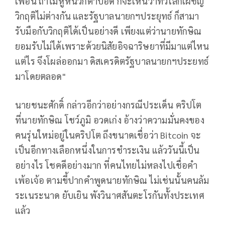
เพื่อน ถ้าไม่หูหนวกตาบอด ก็จะเห็นว่าทั่วโลกเผชิญ
วิกฤติไม่ต่างกัน และรัฐบาลนายกฯประยุทธ์ ก็สามา
รับมือกับวิกฤติได้เป็นอย่างดี เพียงแต่ว่านายทักษิณ
ยอมรับไม่ได้เพราะด้วยนิสัยอิจฉาริษยาที่มีมาแต่ไหน
แต่ไร จึงโผล่ออกมา ดิสเครดิตรัฐบาลนายกฯประยทธ์
มาโดยตลอด"
นายชนะศักดิ์ กล่าวอีกว่าอย่างกรณีประเด็น คริปโต
ที่นายทักษิณ โชว์ภูมิ อวดเก่ง อ้างว่าความมั่นคงของ
คนรุ่นใหม่อยู่ในคริปโต ถึงขนาดเชื่อว่า Bitcoin จะ
เป็นอีกทางเลือกหนึ่งในการชำระเงิน แล้ววันนี้เป็น
อย่างไร โชคดีอย่างมาก ที่คนไทยไม่หลงไปเชื่อคำ
เพ้อเจ้อ ตามขี้ปากคำพูดนายทักษิณ ไม่เช่นนั้นคนล้ม
ระเนระนาด ยับเยิน พังวินาศสันตะโรกันทั้งประเทศ
แล้ว