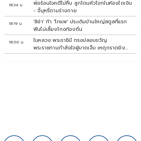
พ่อร้อนใจคดีไม่คืบ ลูกโดนหัวโจกในห้องไถเงิน
18:34 น.
- จี้บุหรี่ตามร่างกาย
'ลิซ่า' ท้า 'โกแพ' ประเดิมบ้านใหญ่สตูลที่แรก
18:19 น.
ฟันไม่เลี้ยงโกงท้องถิ่น
ในหลวง พระราชินี ทรงปลอบขวัญ
18:00 น.
พระราชทานกำลังใจผู้บาดเจ็บ เหตุกราดยิง
รร.เทพศิรินทร์นนทบุรี