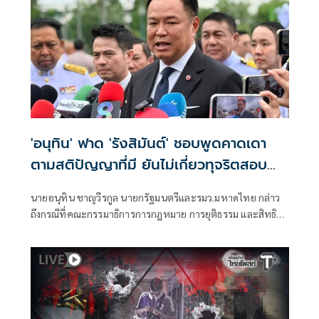
'อนุทิน' ฟาด 'รังสิมันต์' ชอบพูดคาดเดา
ตามสติปัญญาที่มี ยันไม่เกี่ยวทุจริตสอบ
ท้องถิ่น
นายอนุทิน ชาญวีรกูล นายกรัฐมนตรีและรมว.มหาดไทย กล่าว
ถึงกรณีที่คณะกรรมาธิการการกฎหมาย การยุติธรรม และสิทธิ
มนุษยชน สภาผู้แทนราษฎร ที่มี นายรังสิมันต์ โรม เป็นประธาน
กรรมาธิการ มีการอ้างชื่อนายกรัฐมนตรี เข้าไปเกี่ยวข้องกับการ
ทุจริตสอบท้องถิ่น