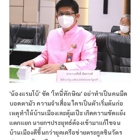
'น้องแรมโบ้' ซัด 'โทนี่ทักษิณ' อย่าทำเป็นคนมืด
บอดตามัว ความจำเสื่อม ใครเป็นตัวเริ่มต้นก่อ
เหตุทำให้บ้านเมืองเละตุ้มเป๊ะ เกิดความขัดแย้ง
แตกแยก นายกฯประยุทธ์ต้องเข้ามาแก้ไขจน
บ้านเมืองดีขึ้นกว่ายุคเครือข่ายตระกูลชินวัตร