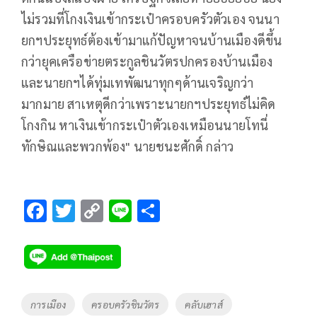
ไม่รวมที่โกงเงินเข้ากระเป๋าครอบครัวตัวเอง จนนา
ยกฯประยุทธ์ต้องเข้ามาแก้ปัญหาจนบ้านเมืองดีขึ้น
กว่ายุคเครือข่ายตระกูลชินวัตรปกครองบ้านเมือง
และนายกฯได้ทุ่มเทพัฒนาทุกๆด้านเจริญกว่า
มากมาย สาเหตุดีกว่าเพราะนายกฯประยุทธ์ไม่คิด
โกงกิน หาเงินเข้ากระเป๋าตัวเองเหมือนนายโทนี่
ทักษิณและพวกพ้อง" นายชนะศักดิ์ กล่าว
F
T
C
Li
S
ac
wi
o
n
h
e
tt
p
e
ar
b
er
y
e
o
Li
Tags
การเมือง
ครอบครัวชินวัตร
คลับเฮาส์