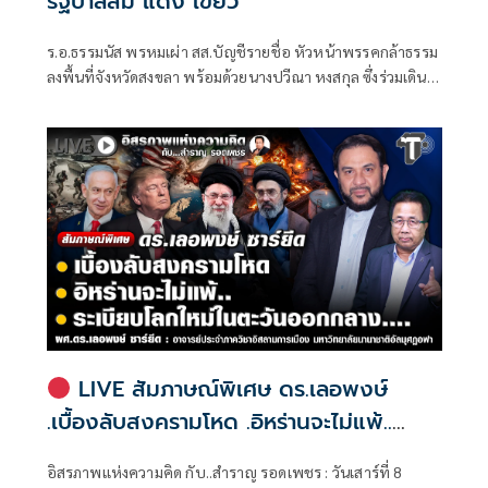
รัฐบาลส้ม แดง เขียว
ร.อ.ธรรมนัส พรหมเผ่า สส.บัญชีรายชื่อ หัวหน้าพรรคกล้าธรรม
ลงพื้นที่จังหวัดสงขลา พร้อมด้วยนางปวีณา หงสกุล ซึ่งร่วมเดิน
ทางมาด้วย เพื่อพบปะนายเดชอิศม์ ขาวทอง และสมาชิกพรรค
ณ ที่ทำการนายเดชอิศม์ โดยมีการประชุมหารือแนวทางการ
ทำงานและขับเคลื่อนนโยบายในพื้นที่ ก่อนเดินทางต่อไปยัง
จังหวัดพัทลุง
LIVE สัมภาษณ์พิเศษ ดร.เลอพงษ์
.เบื้องลับสงครามโหด .อิหร่านจะไม่แพ้..
.ระเบียบโลกใหม่ในตะวันออกกลาง…. |
อิสรภาพแห่งความคิด กับ..สำราญ รอดเพชร : วันเสาร์ที่ 8
อิสรภาพแห่งความคิด กับ..สำราญ รอด