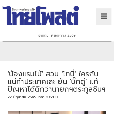
อาทิตย์, 9 สิงหาคม 2569
'น้องแรมโบ้' สวน 'โทนี่' ใครกัน
แน่ทำประเทศเละ ยัน 'บิ๊กตู่' แก้
ปัญหาได้ดีกว่านายกฯตระกูลชินฯ
22 มิถุนายน 2565 เวลา 10:21 น.