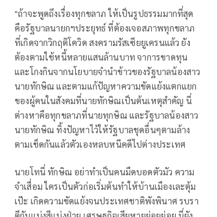
"ถ้าจะพูดถึงเรื่องทุกขลาภ ให้เป็นรูปธรรมมากที่สุด
คือรัฐบาลนายกฯประยุทธ์ ที่ต้องเจอสภาพทุกขลาภ
ที่เกิดจากวิกฤติโควิด สงครามรัสเซียยูเครนแล้ว ยัง
ต้องตามใช้หนี้หลายแสนล้านบาท จาการขาดทุน
และโกงกินจากนโยบายจำนำข้าวของรัฐบาลน้องสาว
นายทักษิณ และตามแก้ปัญหาความขัดแย้งแตกแยก
ของผู้คนในสังคมที่นายทักษิณเป็นต้นเหตุสำคัญ นี่
ต่างหาคือทุกขลาภที่นายทุกษิณ และรัฐบาลน้องสาว
นายทักษิณ ทิ้งปัญหาไว้ให้รัฐบาลชุดอื่นๆตามล้าง
ตามเช็ดกันแล้วตัวเองหลบหนีคดีไปต่างประเทศ
นายโทนี่ ทักษิณ อย่าทำเป็นคนมืดบอดตัวมัว ความ
จำเสื่อม ใครเป็นตัวก่อเริ่มต้นทำให้บ้านเมืองเละตุ้ม
เป๊ะ เกิดความขัดแย้งจนประเทศชาติพังพินาศ รบรา
ตีกันแบ่งสีแบ่งฝ่าย เศรษฐกิจเสียหายย่อยย่อย นี่ยัง