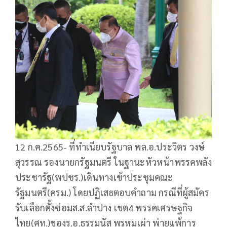
12 ก.ค.2565- ที่ทำเนียบรัฐบาล พล.อ.ประวิตร วงษ์
สุวรรณ รองนายกรัฐมนตรี ในฐานะหัวหน้าพรรคพลัง
ประชารัฐ(พปชร.)เดินทางเข้าประชุมคณะ
รัฐมนตรี(ครม.) โดยปฏิเสธตอบคำถาม กรณีที่ผู้สมัคร
รับเลือกตั้งซ่อมส.ส.ลำปาง เขต4 พรรคเศรษฐกิจ
ไทย(ศท.)ของร.อ.ธรรมนัส พรหมเผ่า พ่ายแพ้การ