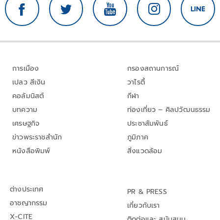
การเมือง
กรองสถานการณ์
เปลว สีเงิน
วาไรตี้
คอลัมนิสต์
กีฬา
บทความ
ท่องเที่ยว – ศิลปวัฒนธรรม
เศรษฐกิจ
ประชาสัมพันธ์
ข่าวพระราชสำนัก
ภูมิภาค
หนังสือพิมพ์
สิ่งแวดล้อม
ต่างประเทศ
PR & PRESS
อาชญากรรม
เกี่ยวกับเรา
X-CITE
ติดต่อและ สนับสนุน