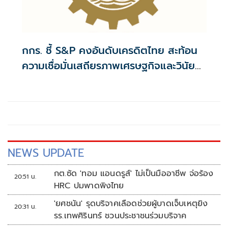
กกร. ชี้ S&P คงอันดับเครดิตไทย สะท้อน
ความเชื่อมั่นเสถียรภาพเศรษฐกิจและวินัย
การคลัง หนุนรัฐเร่งปฏิรูป สร้างเครื่องยนต์
เติบโตใหม่
NEWS UPDATE
กต.ซัด 'ทอม แอนดรูส์' ไม่เป็นมืออาชีพ จ่อร้อง
20:51 น.
HRC ปมพาดพิงไทย
'ยศชนัน' รุดบริจาคเลือดช่วยผู้บาดเจ็บเหตุยิง
20:31 น.
รร.เทพศิรินทร์ ชวนประชาชนร่วมบริจาค