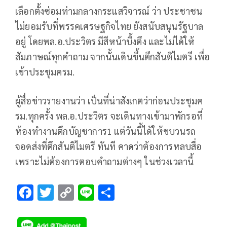
เลือกตั้งซ่อมท่ามกลางกระแสวิจารณ์ ว่า ประชาชน
ไม่ยอมรับที่พรรคเศรษฐกิจไทย ยังสนับสนุนรัฐบาล
อยู่ โดยพล.อ.ประวิตร มีสีหน้าบึ้งตึง และไม่ได้ให้
สัมภาษณ์ทุกคำถาม จากนั้นเดินขึ้นตึกสันติไมตรี เพื่อ
เข้าประชุมครม.
ผู้สื่อข่าวรายงานว่า เป็นที่น่าสังเกตว่าก่อนประชุมค
รม.ทุกครั้ง พล.อ.ประวิตร จะเดินทางเข้ามาพักรอที่
ห้องทำงานตึกบัญชาการ1 แต่วันนี้ได้ให้ขบวนรถ
จอดส่งที่ตึกสันติไมตรี ทันที คาดว่าต้องการหลบสื่อ
เพราะไม่ต้องการตอบคำถามต่างๆ ในช่วงเวลานี้
F
T
C
Li
S
ac
wi
o
n
h
e
tt
p
e
ar