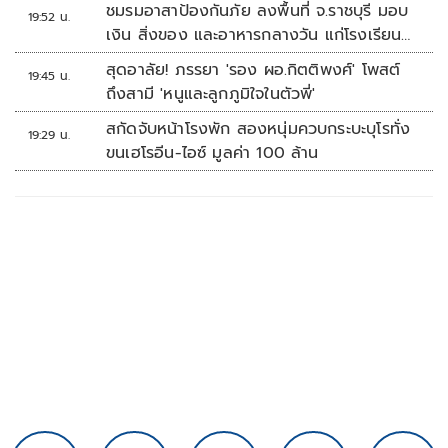
ชมรมอาสาป้องกันภัย ลงพื้นที่ จ.ราชบุรี มอบ
19:52 น.
เงิน สิ่งของ และอาหารกลางวัน แก่โรงเรียน
บ้านหนองน้ำใส
สุดอาลัย! ภรรยา 'รอง ผอ.กิตติพงศ์' โพสต์
19:45 น.
ถึงสามี 'หนูและลูกภูมิใจในตัวพี่'
สกัดจับหน้าโรงพัก สองหนุ่มควบกระบะบุโรทั่ง
19:29 น.
ขนเฮโรอีน-ไอซ์ มูลค่า 100 ล้าน