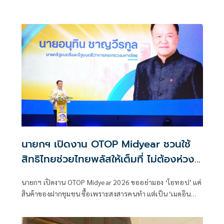
เป็น30% ปูพรมโตยาว
นายกฯ เปิดงาน OTOP Midyear ชวนใช้
สิทธิไทยช่วยไทยพลัสให้เต็มที่ ไม่ต้องห่วง
เศรษฐกิจไทยกำลังดีขึ้น
นายกฯ เปิดงาน OTOP Midyear 2026 ขออย่ามอง ‘โอทอป’ แค่
สินค้าของฝากชุมชน ซื้อเพราะสงสารคนทำ แต่เป็น ‘เมดอิน
ไทยแลนด์’ มีคุณค่า-ความภาคภูมิใจของคนไทยในสายตาชาว
โลก อย่ากังวลเศรษฐกิจไทย-สถานะเวทีโลกดีขึ้น ก่อนเดินงานโอ