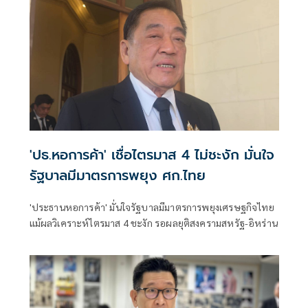
ท็อปวันที่ 3 ซื้อเสื้อโปโลสีดำ สมทบทุนมูลนิธิอาสาเพื่อน
พึ่ง(ภาฯ)
'ปธ.หอการค้า' เชื่อไตรมาส 4 ไม่ชะงัก มั่นใจ
รัฐบาลมีมาตรการพยุง ศก.ไทย
'ประธานหอการค้า' มั่นใจรัฐบาลมีมาตรการพยุงเศรษฐกิจไทย
แม้ผลวิเคราะห์ไตรมาส 4 ชะงัก รอผลยุติสงครามสหรัฐ-อิหร่าน