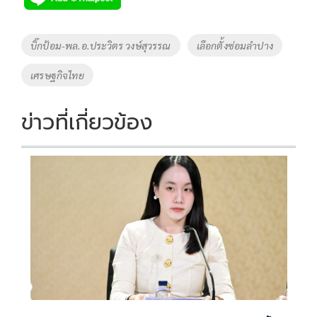
b
er
y
e
o
Li
Tags
บิ๊กป้อม-พล.อ.ประวิตร วงษ์สุวรรณ
เลือกตั้งซ่อมลำปาง
o
n
เศรษฐกิจไทย
k
k
ข่าวที่เกี่ยวข้อง