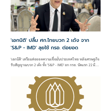
'เอกนิติ' ปลื้ม ศก.ไทยบวก 2 เด้ง จาก
'S&P - IMD' ลุยใช้ กรอ. ต่อยอด
'เอกนิติ' เตรียมต่อยอดความเชื่อมั่นประเทศไทย หลังเศรษฐกิจ
รับสัญญาณบวก 2 เด้ง ทั้ง 'S&P - IMD' ถก กรอ. นัดแรก 22 มิ.ย.
ชูจุดแข็งแก้จุดอ่อน ลุยรื้อโครงสร้าง 4 ด้าน จ่อเปิดตัว 'Thailand
Fast Pass'