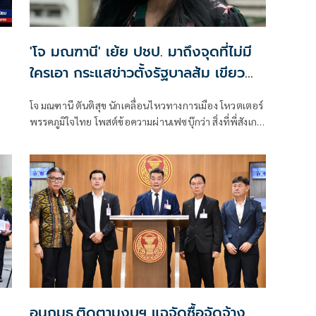
'โจ มณฑานี' เย้ย ปชป. มาถึงจุดที่ไม่มี
ใครเอา กระแสข่าวตั้งรัฐบาลส้ม เขียว
แดง ก็ยังไม่มีฟ้าเลย
โจ มณฑานี ตันติสุข นักเคลื่อนไหวทางการเมือง โหวตเตอร์
พรรคภูมิใจไทย โพสต์ข้อความผ่านเฟซบุ๊กว่า สิ่งที่พี่สังเกต
เห็นในกระแสข่าวรัฐบาลส้มโอแดงคือ ไม่มีฟ้าอยู่ในนั้นเลย
มาถึงจุดที่เป็นพรรคที่ทุกฝั่งลืมได้ไงเนี้ย
อนุกมธ.ติดตามงบฯ แฉจัดซื้อจัดจ้าง