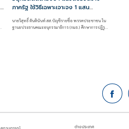
น
ภาครัฐ ใช้วิธีเฉพาะเจาะจง 1 แสน
โครงการทั่วประเทศ เอื้อทุจริตงบกว่า 5
นายวิสุทธิ์ ตันตินันท์ สส.บัญชีรายชื่อ พรรคประชาชน ใน
หมื่นล้านบาท
ฐานะประธานคณะอนุกรรมาธิการ (กมธ.) ศึกษาการปฏิรูป
การจัดซื้อจัดจ้างภาครัฐ ภายใต้คณะกรรมาธิการศึกษาการ
า
จัดทำและติดตามการบริหารงบประมาณ สภาผู้แทน
ราษฎร แถลงความคืบหน้า "การศึกษาการปฏิรูปการจัดซื้อ
จัดจ้างภาครัฐ" ว่า คณะอนุกรรมาธิการชุดนี้ประกอบด้วย
ตัวแทน สส.
ต่างประเทศ
สถานการณ์