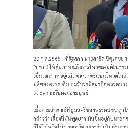
20 ก.ค.2565 - ที่รัฐสภา นายสาธิต ปิตุเตช
(ปชป.) ให้สัมภาษณ์ถึงการโหวตลงมติในกา
เป็นเอกภาพอยู่แล้ว ต้องลงคะแนนโหวตใกล้เ
มติของพรรค ซึ่งยอมรับว่ามีสมาชิกพรรคบาง
และความมั่นคงของมนุษย์
เมื่อถามว่าหากมีรัฐมนตรีของพรรคปชป.ถูกโ
กล่าวว่า เรื่องนี้มันพูดยาก มันขึ้นอยู่กับ
ก็ได้ใช้หรือไม่ นายสาธิต กล่าวว่า เป็นอำ