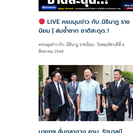
LIVE ครบมุมข่าว กับ..นิธินาฏ ราช
นิยม | ล่มซ้ำซาก ชาติสะดุด..!
ครบมุมข่าว กับ..นิธินาฏ ราชนิยม : วันพฤหัสบดีที่ 6
สิงหาคม 2568
นายกฯ ลั่นกลางวง ครม. รัฐบาลมี