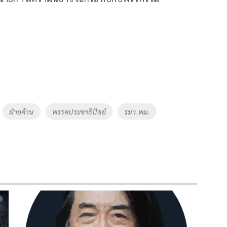
ฝ่ายค้าน
พรรคประชาธิปัตย์
รมว.พม.