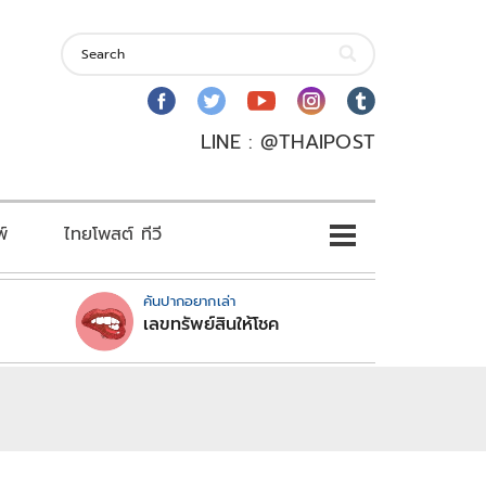
LINE : @THAIPOST
พ์
ไทยโพสต์ ทีวี
คันปากอยากเล่า
เลขทรัพย์สินให้โชค