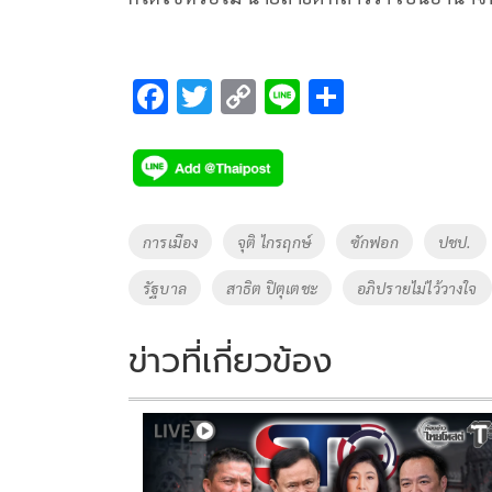
F
T
C
Li
S
ac
wi
o
n
h
e
tt
p
e
ar
b
er
y
e
o
Li
Tags
การเมือง
จุติ ไกรฤกษ์
ซักฟอก
ปชป.
o
n
รัฐบาล
สาธิต ปิตุเตชะ
อภิปรายไม่ไว้วางใจ
k
k
ข่าวที่เกี่ยวข้อง