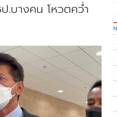
.ปชป.บางคน โหวตคว่ำ
N