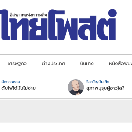
เศรษฐกิจ
ต่างประเทศ
บันเทิง
หนังสือพิม
ผักกาดหอม
วิสามัญบันเทิง
ดับไฟใต้มันไม่ง่าย
สุภาพบุรุษผู้อาวุโส?