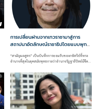
ร
การเปลี่ยนผ่านจากเทวราชามาสู่การ
สถาปนาอัตลักษณ์ราชาธิปไตยแบบพุทธ
ศาสนาในพระไตรปิฏก : สามัญผลสูตรใน
“สามัญผลสูตร” เป็นบันทึกการยอมรับของกษัตริย์ที่ทรง
ฐานะทฤษฎีขีดจำกัดของอำนาจรัฐเหนือ
อำนาจที่สุดในยุคสมัยพุทธกาลว่าอำนาจรัฏฐาธิปัตย์มีขีด
แรงงานและทรัพย์สิน
จำกัดและขีดจำกัดนั้นอยู่ที่พรมแดนระหว่างร่างกายและ
จิตใจของพลเมือง