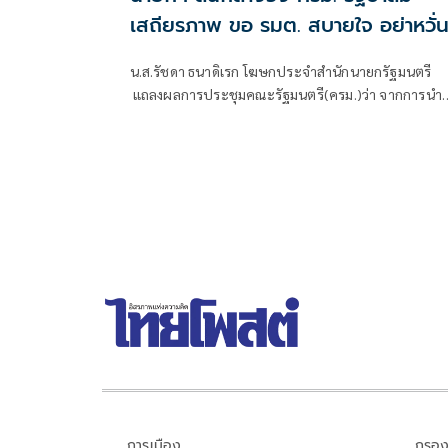
เสถียรภาพ ขอ รมต. สบายใจ อย่าหวั่
ไหวคำถามยุยง
น.ส.รัชดา ธนาดิเรก โฆษกประจำสำนักนายกรัฐมนตรี
แถลงผลการประชุมคณะรัฐมนตรี(ครม.)ว่า จากการนำ
เสนอข่าว เรื่องเสถียรภาพของรัฐบาล ซึ่งสื่อมวลชนรับ
ทราบคำตอบจากพรรคร่วมรัฐบาลและนายกฯไปแล้วว่
รัฐบาลนี้มีเสถียรภาพและทำงานร่วมกันอย่างเต็มที่
การเมือง
กรอง