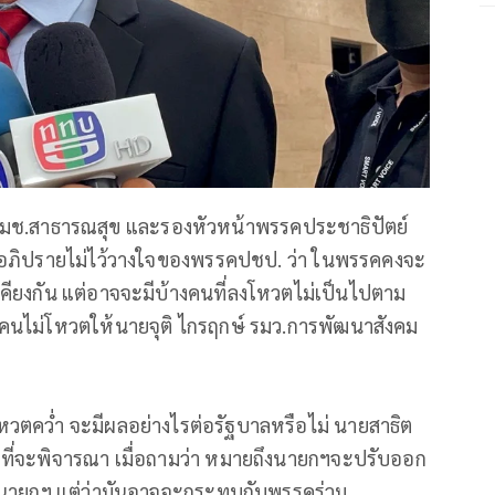
ะ รมช.สาธารณสุข และรองหัวหน้าพรรคประชาธิปัตย์
รอภิปรายไม่ไว้วางใจของพรรคปชป. ว่า ในพรรคคงจะ
คียงกัน แต่อาจจะมีบ้างคนที่ลงโหวตไม่เป็นไปตาม
คนไม่โหวตให้นายจุติ ไกรฤกษ์ รมว.การพัฒนาสังคม
หวตคว่ำ จะมีผลอย่างไรต่อรัฐบาลหรือไม่ นายสาธิต
นายกฯที่จะพิจารณา เมื่อถามว่า หมายถึงนายกฯจะปรับออก
นาจนายกฯ แต่ว่ามันอาจจะกระทบกับพรรคร่วม