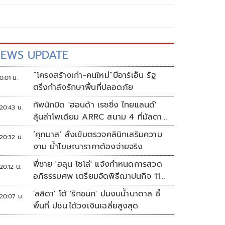
EWS UPDATE
“โครงสร้างเก่า-คนใหม่”บีอาร์เอ็น รัฐ
0:01 น.
ตรึงกำลังรักษาพื้นที่ปลอดภัย
ทัพนักบิด 'ฮอนด้า เรซซิ่ง ไทยแลนด์'
20:43 น.
ลุ้นล่าโพเดียม ARRC สนาม 4 ที่มัลดาลิ
กา
‘ศุภมาส’ สั่งเข้มตรวจคลินิกเสริมความ
20:32 น.
งาม ย้ำโฆษณาราคาต้องจ่ายจริง
พี่ชาย 'ฮลุน โซโล่' แจ้งกำหนดการสวด
20:12 น.
อภิธรรมศพ เตรียมจัดพิธีฌาปนกิจ 11
ส.ค.
'ลลิดา' โต้ 'รักชนก' ปมงบน้ำบาดาล ชี้
20:07 น.
พื้นที่ ปชน.ได้วงเงินเฉลี่ยสูงสุด