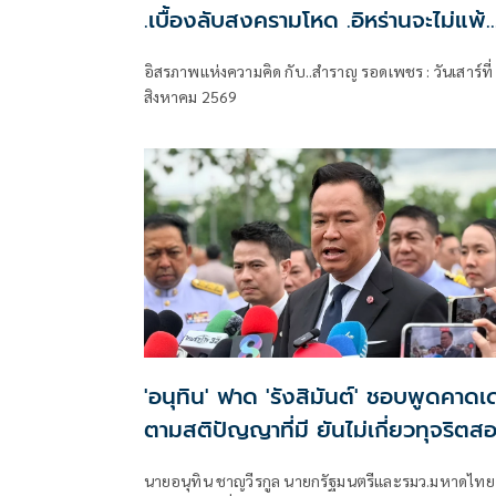
.เบื้องลับสงครามโหด .อิหร่านจะไม่แพ้..
.ระเบียบโลกใหม่ในตะวันออกกลาง…. |
อิสรภาพแห่งความคิด กับ..สำราญ รอดเพชร : วันเสาร์ที่
อิสรภาพแห่งความคิด กับ..สำราญ รอ
สิงหาคม 2569
เพชร
'อนุทิน' ฟาด 'รังสิมันต์' ชอบพูดคาดเ
ตามสติปัญญาที่มี ยันไม่เกี่ยวทุจริตส
ท้องถิ่น
นายอนุทิน ชาญวีรกูล นายกรัฐมนตรีและรมว.มหาดไทย