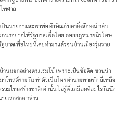
ยไพศาล
ได้เป็นนายกฯและพาพ่อทักษิณกับอายิ่งลักษณ์ กลับ
รารถนาอยากให้รัฐบาลเพื่อไทย ออกกฎหมายนิรโทษ
ฐบาลเพื่อไทยที่เคยทำมาแล้วจนบ้านเมืองวุ่นวาย
์บ้านนอกอย่างดร.แรมโบ้ เพราะเป็นข้อคิด ชวนน่า
อกมาโพสต์รายวัน ทำตัวเป็นโหรทำนายทายทัก ถี่เหลือ
ไทยสร้างชาติเท่านั้น ไม่รู้พี่แกมีอคติอะไรกันนัก
 นายเสกสกล กล่าว