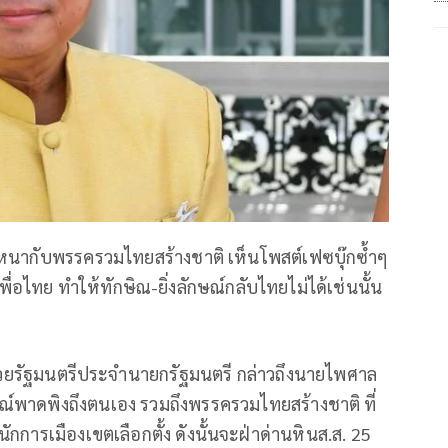
หนากับพรรครวมไทยสร้างชาติ เห็นโพสต์เฟซบุ๊กซ้ำๆ
ไทย ทำให้ทักษิณ-ยิ่งลักษณ์กลับไทยไม่ได้เช่นนั้น
ช่วยรัฐมนตรีประจำนายกรัฐมนตรี กล่าวถึงนายไพศาล
ณ์พาดพิงถึงตนเอง รวมถึงพรรครวมไทยสร้างชาติ ที่
นนักการเมืองเขตเลือกตั้ง ดังนั้นจะฝ่าด่านหินส.ส. 25