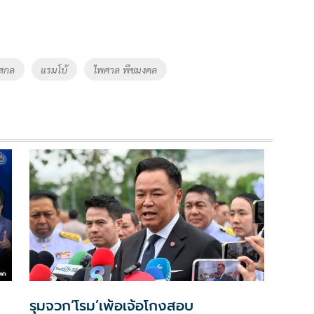
สกล
แรมโบ้
ไพศาล พืชมงคล
รุมจวก‘โรม’เพ้อเจ้อโกงสอบ