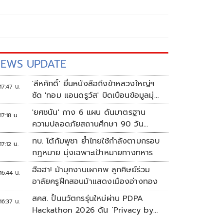
EWS UPDATE
'สีหศักดิ์' ยื่นหนังสือถึงข้าหลวงใหญ่ฯ
17:47 น.
ซัด 'ทอม แอนดรูว์ส' บิดเบือนข้อมูลมุ่ง
แสวงหาผลประโยชน์ทางการเมือง
'ยศชนัน' กาง 6 แผน ดันมาตรฐาน
17:18 น.
ความปลอดภัยสถานศึกษา 90 วัน
ป้องกันก่อเหตุรุนแรง
ทบ. โต้กัมพูชา ย้ำไทยใช้กำลังตามกรอบ
17:12 น.
กฎหมาย มุ่งเฉพาะเป้าหมายทางทหาร
ฮือฮา! ม้าบุกงานเผาศพ ลูกศิษย์ร่วม
16:44 น.
อาลัยครูฝึกสอนม้าแสดงเมืองอ่างทอง
สคส. ปั้นนวัตกรรุ่นใหม่ผ่าน PDPA
16:37 น.
Hackathon 2026 ดัน ‘Privacy by