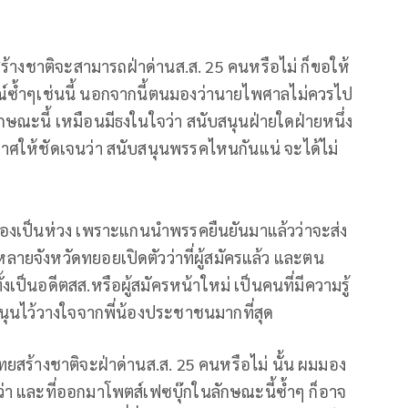
้างชาติจะสามารถฝ่าด่านส.ส. 25 คนหรือไม่ ก็ขอให้
ณ์ซ้ำๆเช่นนี้ นอกจากนี้ตนมองว่านายไพศาลไม่ควรไป
กษณะนี้ เหมือนมีธงในใจว่า สนับสนุนฝ่ายใดฝ่ายหนึ่ง
ศให้ชัดเจนว่า สนับสนุนพรรคไหนกันแน่ จะได้ไม่
่ต้องเป็นห่วง เพราะแกนนำพรรคยืนยันมาแล้วว่าจะส่ง
ลายจังหวัดทยอยเปิดตัวว่าที่ผู้สมัครแล้ว และตน
ทั้งเป็นอดีตสส.หรือผู้สมัครหน้าใหม่ เป็นคนที่มีความรู้
นุนไว้วางใจจากพี่น้องประชาชนมากที่สุด
สร้างชาติจะฝ่าด่านส.ส. 25 คนหรือไม่ นั้น ผมมอง
า และที่ออกมาโพตส์เฟซบุ๊กในลักษณะนี้ซ้ำๆ ก็อาจ