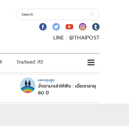
LINE : @THAIPOST
พ์
ไทยโพสต์ ทีวี
มองมุมสูง
จำเขามาเล่าให้ฟัง : เมื่อเราอายุ
80 ปี