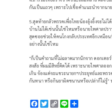
กันเป็นแถวๆ เพราะไปเชื่อคำแนะนำจากนา
5.สุดท้ายกลัวพรรคเพื่อไทยน้องอุ้งอิ้งจะไม่
บ้านไม่ได้เช่นนั้นใช่ไหมหรือนายไพศาลป
สุดซอยช่วยให้คนโกงกลับประเทศอีกเหมือนรั
อย่างนั้นใช่ไหม
"ก็เป็นคำถามที่ไม่ฉลาดมากนักจาก ดอกเตอร
สงสัย ที่ผมมีสิทธิ์คิดได้ เพราะนายไพศาลอ
เกิน จ้องแต่จะแขวะนายกฯประยุทธ์และพรรครวม
กันหนา หรือกินยาผิดขนานหรือเปล่าก็ไม่รู้"
F
T
C
Li
S
ac
wi
o
n
h