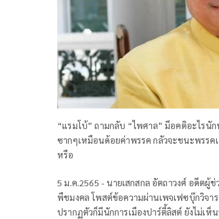
“แรมโบ้” ถามกลับ “ไพศาล” มีอคติอะไรนัก
ซากๆเหมือนด้อยค่าพรรค กลัวจะชนะพรรคเพื่อ
หรือ
5 ม.ค.2565 - นายเสกสกล อัตถาวงศ์ อดีตผู้
พืชมงคล โพสต์ข้อความผ่านเพจเฟซบุ๊กวิจาร
ปรากฏตัวก็มีนักการเมืองปาร์ตี้ลิสต์ ยังไม่เห็