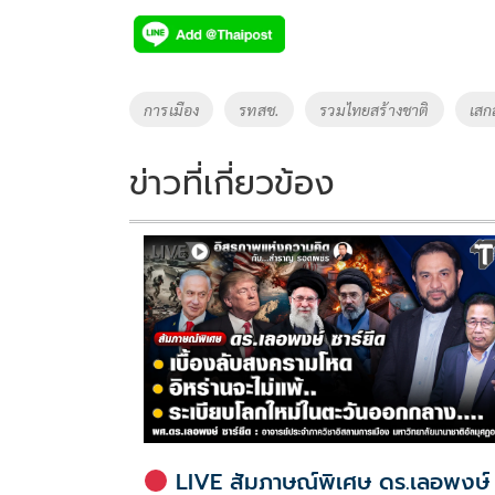
e
tt
p
e
ar
b
er
y
e
o
Li
Tags
การเมือง
รทสช.
รวมไทยสร้างชาติ
เสก
o
n
k
k
ข่าวที่เกี่ยวข้อง
LIVE สัมภาษณ์พิเศษ ดร.เลอพงษ์