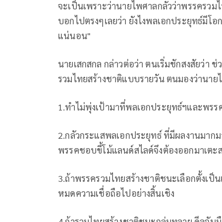
จะเป็นเพราะว่านายไพศาลกลัวว่าพรรครวมไท
บอกไปตรงๆเลยว่า ยังไงพลเอกประยุทธ์มีโอก
แน่นอน"
นายเสกสกล กล่าวต่อว่า ตนเริ่มชักสงสัยว
รวมไทยสร้างชาติแบบรายวัน ตนมองว่านายไพศ
1.ทำไม่พุ่งเป้ามาที่พลเอกประยุทธ์ฯและพรรค
2.กลัวกระแสพลเอกประยุทธ์ ที่มีผลงานมาก
พรรคชอบขี้โม้แลนด์สไลด์จึงต้องออกมาเตะสก
3.ถ้าพรรครวมไทยสร้างชาติชนะเลือกตั้งเป็
หมดความเชื่อถือไปอย่างสิ้นเชิง
4.ถ้ารวมไทยสร้างชาติชนะถล่มทลาย ดีลจับมื