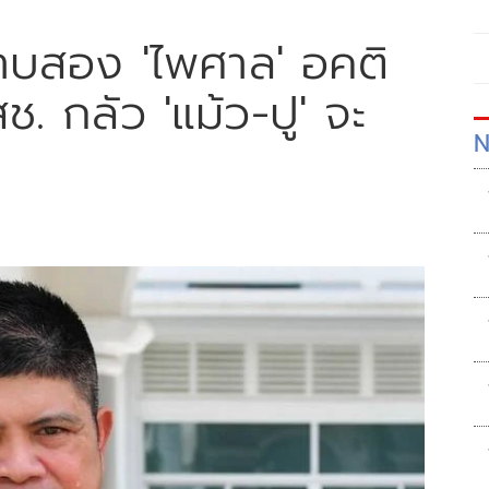
ำดาบสอง 'ไพศาล' อคติ
. กลัว 'แม้ว-ปู' จะ
N