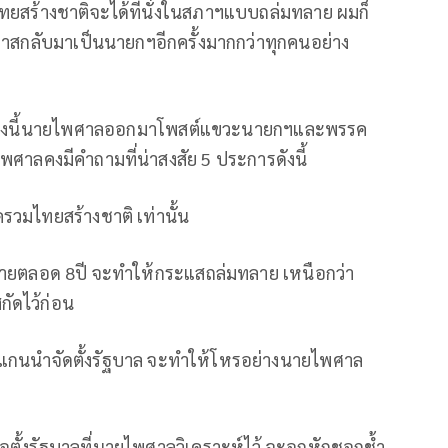
ยสร้างชาติจะได้ที่นั่งในสภาฯแบบถล่มทลาย ผมก็
าสกลับมาเป็นนายกฯอีกครั้งมากกว่าทุกคนอย่าง
่า ช่วงนี้นายไพศาลออกมาโพสต์แขวะนายกฯและพรรค
าลคงมีคำถามที่น่าสงสัย 5 ประการดังนี้
รวมไทยสร้างชาติ เท่านั้น
มายตลอด 8ปี จะทำให้กระแสถล่มทลาย เหนือกว่า
ัดไว้ก่อน
นแกนนำจัดตั้งรัฐบาล จะทำให้โหรอย่างนายไพศาล
อตั้งรัฐบาลที่นายไพศาลวิเคราะห์ไว้ จะอกหักชอกช้ำ