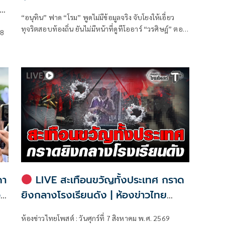
“อนุทิน” ฟาด “โรม” พูดไม่มีข้อมูลจริง จับโยงให้เอี่ยว
ทุจริตสอบท้องถิ่น ยันไม่มีหน้าที่ดูทีโออาร์ “วรศิษฎ์” ตอก
 8
ด
พูดข้อเท็จจริงไม่ครบ
ดา
LIVE สะเทือนขวัญทั้งประเทศ กราด
อบ
ยิงกลางโรงเรียนดัง | ห้องข่าวไทย
โพสต์
ห้องข่าวไทยโพสต์ : วันศุกร์ที่ 7 สิงหาคม พ.ศ. 2569