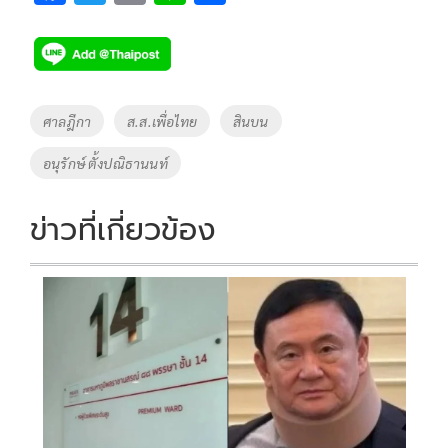
ac
wi
o
n
h
e
tt
p
e
ar
b
er
y
e
o
Li
Tags
ศาลฎีกา
ส.ส.เพื่อไทย
สินบน
o
n
อนุรักษ์ ตั้งปณิธานนท์
k
k
ข่าวที่เกี่ยวข้อง