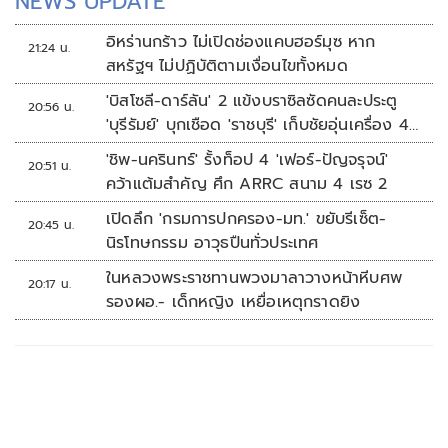
NEWS UPDATE
อิหร่านกร้าว ไม่เปิดช่องแคบฮอร์มุซ หาก
21:24 น.
สหรัฐฯ ไม่ปฏิบัติตามเงื่อนไขทั้งหมด
'บิสโซลี-ดาร์ลัน' 2 แข้งบราซิลซัดคนละประตู
20:56 น.
'บุรีรัมย์' บุกเชือด 'ราชบุรี' เก็บชัยอุ่นเครื่อง 4
นัดรวด
'ชิพ-นครินทร์' รั้งท็อป 4 'เฟอร์-ปัญจรุจน์'
20:51 น.
คว้าแต้มสำคัญ ศึก ARRC สนาม 4 เรซ 2
เปิดลึก 'กรมการปกครอง-มท.' ขยับรีเซ็ต-
20:45 น.
นิรโทษกรรม อาวุธปืนทั่วประเทศ
ในหลวงพระราชทานพวงมาลาวางหน้าหีบศพ
20:17 น.
รองผอ.- เด็กหญิง เหยื่อเหตุกราดยิง