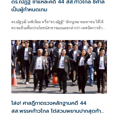
ดร.ณัฏฐ์ ชำแหละคดี 44 สส.ก้าวไกล ชี้ศาล
เป็นผู้กำหนดเกม
ดร.ณัฐวุฒิ วงศ์เนียม หรือ“ดร.ณัฏฐ์” นักกฎหมายมหาชน ได้ให้
ความเห็นเพื่อประโยชน์สาธารณะและกล่าวว่า เทคนิคการอ้าง
พยานจำ
โล่ง! ศาลฎีกาตรวจหลักฐานคดี 44
สส.พรรคก้าวไกล ไต่สวนพยานปากสุดท้าย