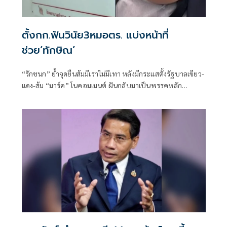
ตั้งกก.ฟันวินัย3หมอตร. แบ่งหน้าที่
ช่วย‘ทักษิณ’
“รักชนก” ย้ำจุดยืนส้มมีเราไม่มีเทา หลังมีกระแสตั้งรัฐบาลเขียว-
แดง-ส้ม “มาร์ค” โนคอมเมนต์ ฝันกลับมาเป็นพรรคหลัก
“ผบ.ตร.” ตั้งกรรมการสอบ