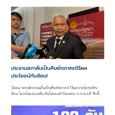
ฟันกกต. ผิด 157 ด้าน 'ภัณฑิล' ย้ำต้องคุ้มครองพยาน ไม่ใช่ข่มขู่
ประธานสภาลั่นเป็นศิษย์ตถาคตไร้ผล
ประโยชน์ทับซ้อน!
'โสภณ' ยกหลักธรรมลั่นเป็นศิษย์ตถาคต ไร้ผลประโยชน์ทับ
ซ้อน-ไม่หวั่นแรงกดดัน ยันไม่ดองคำร้องสอบ ป.ป.ช.คดี 'ศักดิ์
สยาม' ชี้ต้องรอคณะผู้ทรงคุณวุฒิชงความเห็น ย้ำยึดหลัก
กฎหมายไม่ใช่อารมณ์