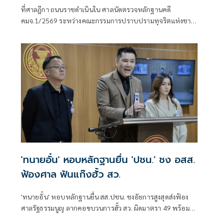
18 พ.ค.ปีหน้าก่อนนัดตัดสิน
ที่ศาลฎีกา ถนนราชดำเนินใน ศาลนัดตรวจหลักฐานคดี
คมจ.1/2569 ระหว่างคณะกรรมการปราบปรามทุจริตแห่งชาติ
ผู้ร้อง กับ 44 สส.พร
'ทนายอั๋น' หอบหลักฐานยื่น 'ปชน.' ชง อสส.
ฟ้องศาล ฟันแก๊งฮั้ว สว.
'ทนายอั๋น' หอบหลักฐานยื่น สส.ปชน. ชงอัยการสูงสุดส่งฟ้อง
ศาลรัฐธรรมนูญ ลากคอขบวนการฮั้ว สว. ผิดมาตรา 49 พร้อม