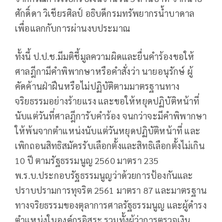
ศักดิ์ดา วิเชียรศิลป์ อธิบดีกรมทรัพยากรน้ำบาดาล
เพื่อแลกกับการผ่านงบประมาณ
ทั้งนี้ ป.ป.ช.มีมติชี้มูลความผิดและยื่นคำร้องขอให้
ศาลฎีกามีคำพิพากษาหรือคำสั่งว่า นายอนุรักษ์ ผู้
คัดค้านฝ่าฝืนหรือไม่ปฏิบัติตามมาตรฐานทาง
จริยธรรมอย่างร้ายแรง และขอให้หยุดปฏิบัติหน้าที่
นับแต่วันที่ศาลฎีการับคำร้อง จนกว่าจะมีคำพิพากษา
ให้พ้นจากตำแหน่งนับแต่วันหยุดปฏิบัติหน้าที่ และ
เพิกถอนสิทธิสมัครรับเลือกตั้งและสิทธิเลือกตั้งไม่เกิน
10 ปี ตามรัฐธรรมนูญ 2560 มาตรา 235
พ.ร.บ.ประกอบรัฐธรรมนูญว่าด้วยการป้องกันและ
ปราบปรามการทุจริต 2561 มาตรา 87 และมาตรฐาน
ทางจริยธรรมของตุลาการศาลรัฐธรรมนูญ และผู้ดำรง
ตำแหน่งในองค์กรอิสระ รวมทั้งผู้ว่าการตรวจเงิน