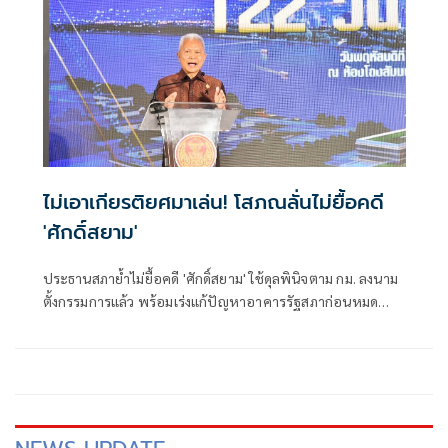
ไม่เอาเกียรติยศมาเล่น! โสภณลั่นไม่ยื้อคดี
'ศักดิ์สยาม'
ประธานสภาย้ำไม่ยื้อคดี 'ศักดิ์สยาม' ใช้ดุลพินิจตาม กม. ลงนาม
ตั้งกรรมการแล้ว พร้อมเร่งแก้ปัญหาอาคารรัฐสภาก่อนหมด
ประกัน ย้อนถามทำหนังสือจี้ตอบกระทู้ แล้วยุคนั้นนายกฯ มา
ตอบไหม