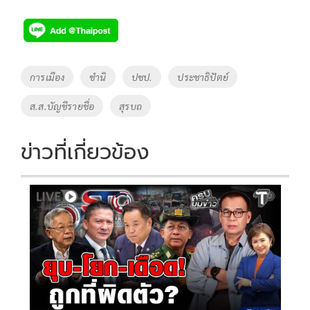
ac
wi
o
n
h
e
tt
p
e
ar
b
er
y
e
o
Li
Tags
การเมือง
ชำนิ
ปชป.
ประชาธิปัตย์
o
n
ส.ส.บัญชีรายชื่อ
สุรบถ
k
k
ข่าวที่เกี่ยวข้อง