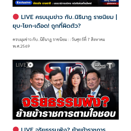
LIVE ครบมุมข่าว กับ..นิธินาฏ ราชนิยม |
ยุบ-โยก-เดือด! ถูกที่ผิดตัว?
ครบมุมข่าว กับ..นิธินาฏ ราชนิยม : : วันศุกร์ที่ 7 สิงหาคม
พ.ศ.2569
LIVE จริยธรรมพัง? ย้ายข้าราชการ