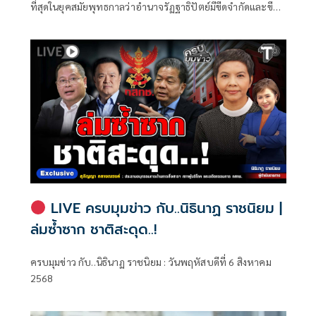
ที่สุดในยุคสมัยพุทธกาลว่าอำนาจรัฏฐาธิปัตย์มีขีดจำกัดและขีด
ทรัพย์สิน
จำกัดนั้นอยู่ที่พรมแดนระหว่างร่างกายและจิตใจของพลเมือง
LIVE ครบมุมข่าว กับ..นิธินาฏ ราชนิยม |
ล่มซ้ำซาก ชาติสะดุด..!
ครบมุมข่าว กับ..นิธินาฏ ราชนิยม : วันพฤหัสบดีที่ 6 สิงหาคม
2568