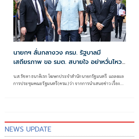
นายกฯ ลั่นกลางวง ครม. รัฐบาลมี
เสถียรภาพ ขอ รมต. สบายใจ อย่าหวั่นไหว
คำถามยุยง
น.ส.รัชดา ธนาดิเรก โฆษกประจำสำนักนายกรัฐมนตรี แถลงผล
การประชุมคณะรัฐมนตรี(ครม.)ว่า จากการนำเสนอข่าว เรื่อง
เสถียรภาพของรัฐบาล ซึ่งสื่อมวลชนรับทราบคำตอบจากพรรค
ร่วมรัฐบาลและนายกฯไปแล้วว่า รัฐบาลนี้มีเสถียรภาพและ
ทำงานร่วมกันอย่างเต็มที่
NEWS UPDATE