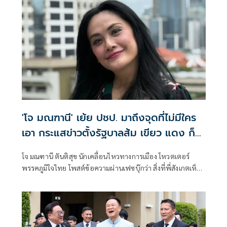
'โจ มณฑานี' เย้ย ปชป. มาถึงจุดที่ไม่มีใคร
เอา กระแสข่าวตั้งรัฐบาลส้ม เขียว แดง ก็
ยังไม่มีฟ้าเลย
โจ มณฑานี ตันติสุข นักเคลื่อนไหวทางการเมือง โหวตเตอร์
พรรคภูมิใจไทย โพสต์ข้อความผ่านเฟซบุ๊กว่า สิ่งที่พี่สังเกตเห็น
ในกระแสข่าวรัฐบาลส้มโอแดงคือ ไม่มีฟ้าอยู่ในนั้นเลย มาถึงจุด
ที่เป็นพรรคที่ทุกฝั่งลืมได้ไงเนี้ย