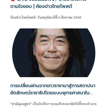
ตามใจชอบ | ห้องข่าวไทยโพสต์
ห้องข่าวไทยโพสต์ : วันพฤหัสบดีที่ 6 สิงหาคม 2568
การเปลี่ยนผ่านจากเทวราชามาสู่การสถาปนา
อัตลักษณ์ราชาธิปไตยแบบพุทธศาสนาใน
พระไตรปิฏก : สามัญผลสูตรในฐานะทฤษฎี
“สามัญผลสูตร” เป็นบันทึกการยอมรับของกษัตริย์ที่ทรงอำนาจ
ขีดจำกัดของอำนาจรัฐเหนือแรงงานและ