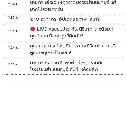
นายกฯ เสียใจ เหตุกราดยิงรร.ย่านนนทบุรี แย่
11:39 น.
มากไม่ควรเกิดขึ้น
11:35 น.
'ฮาย อาภาพร' อัปเดตสุขภาพ 'สุนารี'
LIVE ครบมุมข่าว กับ..นิธินาฏ ราชนิยม |
11:35 น.
ยุบ-โยก-เดือด! ถูกที่ผิดตัว?
คุมสถานการณ์เหตุยิง รร.เทพศิรินทร์ นนทบุรี
11:24 น.
ผู้ก่อเหตุเสียชีวิตแล้ว!
นายกฯ สั่ง 'มท.2' ลงพื้นที่เหตุกราดยิง
11:23 น.
โรงเรียนย่านนนทบุรี ทันที หลังปลัด
มท.รายงานความคืบหน้า