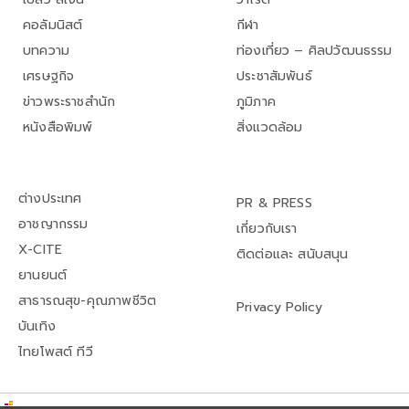
คอลัมนิสต์
กีฬา
บทความ
ท่องเที่ยว – ศิลปวัฒนธรรม
เศรษฐกิจ
ประชาสัมพันธ์
ข่าวพระราชสำนัก
ภูมิภาค
หนังสือพิมพ์
สิ่งแวดล้อม
ต่างประเทศ
PR & PRESS
อาชญากรรม
เกี่ยวกับเรา
X-CITE
ติดต่อและ สนับสนุน
ยานยนต์
สาธารณสุข-คุณภาพชีวิต
Privacy Policy
บันเทิง
ไทยโพสต์ ทีวี