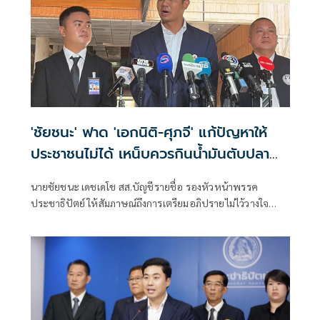
'ชัยชนะ' ฟาด 'เอกนิติ-ศุภจี' แก้ปัญหาให้
ประชาชนไม่ได้ เหน็บควรกินน้ำมันตับปลา
สมองจะได้ดีขึ้น
นายชัยชนะ เดชเดโช สส.บัญชีรายชื่อ รองหัวหน้าพรรค
ประชาธิปัตย์ ให้สัมภาษณ์ถึงการเตรียมอภิปรายไม่ไว้วางใจ
รัฐบาลของฝ่ายค้าน ว่า ต้องให้พรรคประชาชนเป็นผู้ยื่น เมื่อ
ไหร่ที่ฝ่ายค้านมีมติว่ายื่นอภิปรายไม่ไว้วางใจ พรรคร่วมฝ่าย
ค้านก็จะนำเรื่องกลับหารือแต่ละพรรค ยืนยันว่ามีความพร้อม
อยู่แล้ว ซึ่งต้องดูไทม์ไลน์ว่าพรรคประชาชนกำหนดช่วงไหน
เพราะเมื่อเปิดสภามา