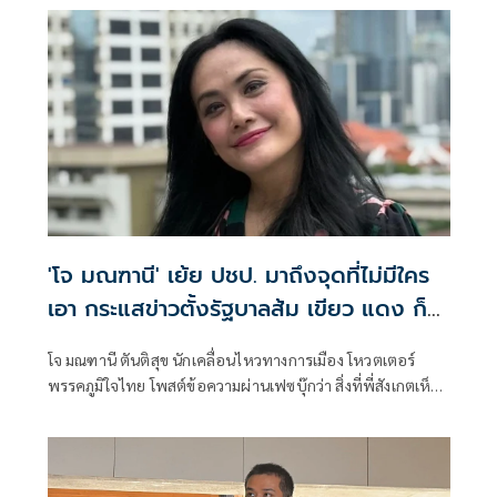
'โจ มณฑานี' เย้ย ปชป. มาถึงจุดที่ไม่มีใคร
เอา กระแสข่าวตั้งรัฐบาลส้ม เขียว แดง ก็
ยังไม่มีฟ้าเลย
โจ มณฑานี ตันติสุข นักเคลื่อนไหวทางการเมือง โหวตเตอร์
พรรคภูมิใจไทย โพสต์ข้อความผ่านเฟซบุ๊กว่า สิ่งที่พี่สังเกตเห็น
ในกระแสข่าวรัฐบาลส้มโอแดงคือ ไม่มีฟ้าอยู่ในนั้นเลย มาถึงจุด
ที่เป็นพรรคที่ทุกฝั่งลืมได้ไงเนี้ย