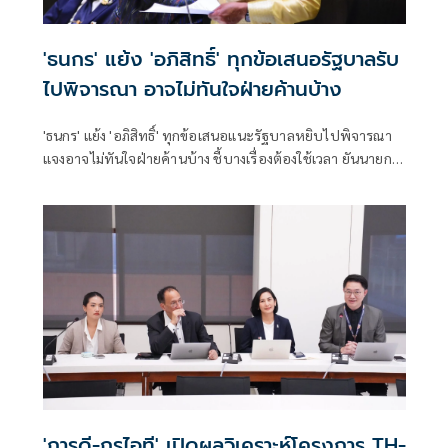
'ธนกร' แย้ง 'อภิสิทธิ์' ทุกข้อเสนอรัฐบาลรับ
ไปพิจารณา อาจไม่ทันใจฝ่ายค้านบ้าง
'ธนกร' แย้ง 'อภิสิทธิ์' ทุกข้อเสนอแนะรัฐบาลหยิบไปพิจารณา
แจงอาจไม่ทันใจฝ่ายค้านบ้าง ชี้บางเรื่องต้องใช้เวลา ยันนายกฯ
ไม่เคยนิ่งนอนใจ สั่งการใกล้ชิดห้ามทอดทิ้งประชาชน
'การดี-กูรูไอที' เปิดผลวิเคราะห์โครงการ TH-