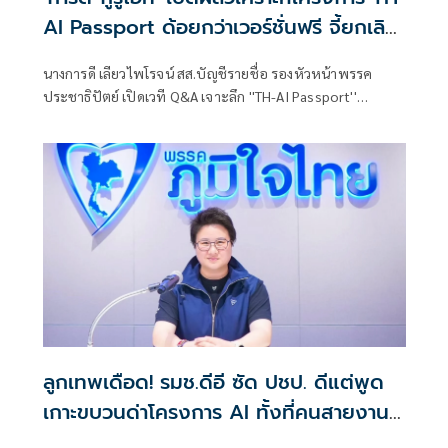
AI Passport ด้อยกว่าเวอร์ชั่นฟรี จี้ยกเลิก
หวั่นสูญ 1,600 ล้าน
นางการดี เลียวไพโรจน์ สส.บัญชีรายชื่อ รองหัวหน้าพรรค
ประชาธิปัตย์ เปิดเวที Q&A เจาะลึก ''TH-AI Passport''
วิเคราะห์คุณสมบัติ และการทำงาน พร้อมแลกเปลี่ยนมุมมองกับ
ผู้เชี่ยวชาญ พร้อมวิเคราะห์คุณสมบัติและการทำงาน AI ใน
โครงการ TH AI-Passport
ลูกเทพเดือด! รมช.ดีอี ซัด ปชป. ดีแต่พูด
เกาะขบวนด่าโครงการ AI ทั้งที่คนสายงาน
ไอทีชื่นชมกันหมด