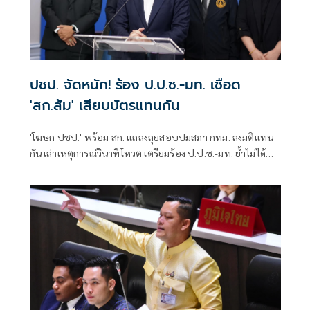
ปชป. จัดหนัก! ร้อง ป.ป.ช.-มท. เชือด
'สก.ส้ม' เสียบบัตรแทนกัน
'โฆษก ปชป.' พร้อม สก. แถลงลุยสอบปมสภา กทม. ลงมติแทน
กัน เล่าเหตุการณ์วินาทีโหวต เตรียมร้อง ป.ป.ช.-มท. ย้ำไม่ได้
กลั่นแกล้งทางการเมือง แต่ต้องร่วมสร้างความโปร่งใส