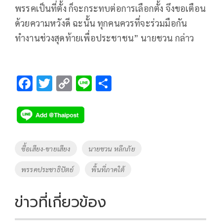
พรรคเป็นที่ตั้ง ก็จะกระทบต่อการเลือกตั้ง จึงขอเตือน
ด้วยความหวังดี ฉะนั้น ทุกคนควรที่จะร่วมมือกัน
ทำงานช่วงสุดท้ายเพื่อประชาชน” นายชวน กล่าว
F
T
C
Li
S
ac
wi
o
n
h
e
tt
p
e
ar
b
er
y
e
o
Li
Tags
ซื้อเสียง-ขายเสียง
นายชวน หลีกภัย
o
n
พรรคประชาธิปัตย์
พื้นที่ภาคใต้
k
k
ข่าวที่เกี่ยวข้อง