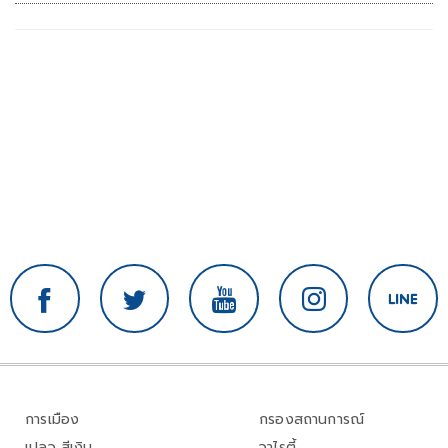
การเมือง
กรองสถานการณ์
เปลว สีเงิน
วาไรตี้