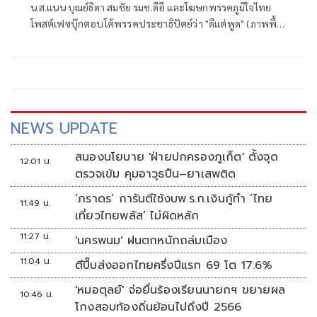
น.ส.แนน บุณย์ธิดา สมชัย รมช.ดีอี และโฆษกพรรคภูมิใจไทย
โพสต์เฟซบุ๊กตอบโต้พรรคประชาธิปัตย์ว่า "ดีแต่พูด" (ภาพพื้น
หลังสีฟ้า) โดย น.ส.แนน ระบุว่า "ครม.ลูกเทพ ไม่มีความสามารถ
เอย ข้าวแกงกุ้งมังกร 40 บาทเอย"
NEWS UPDATE
สนองนโยบาย 'ฝ่ายปกครองภูเก็ต' ตั้งจุด
12:01 น.
ตรวจเข้ม คุมอาวุธปืน–ยาเสพติด
‘ภราดร’ การันตีใช้งบพ.ร.ก.เงินกู้ทำ ‘ไทย
11:49 น.
เที่ยวไทยพลัส’ ไม่ผิดหลัก
11:27 น.
'นครพนม' ฝนตกหนักถล่มเมือง
11:04 น.
ตีปี๊บส่งออกไทยครึ่งปีแรก 69 โต 17.6%
'หมอตุลย์' จ่อยื่นร้องเรียนนายกฯ ขยายผล
10:46 น.
โกงสอบท้องถิ่นย้อนไปถึงปี 2566