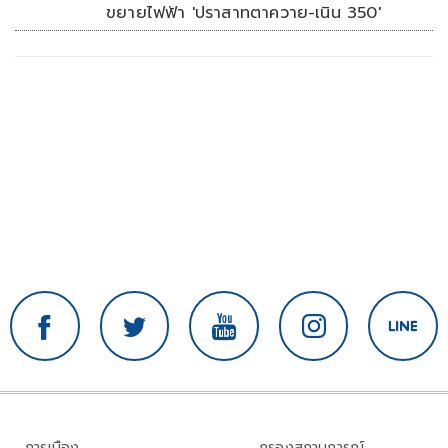
ขยายไฟฟ้า 'ปราสาทตาควาย-เนิน 350'
การเมือง
กรองสถานการณ์