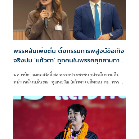
พรรคส้มเพิ่งตื่น ตั้งกรรมการพิสูจน์ข้อเท็จ
จริงปม 'แก้วตา' ถูกคนในพรรคคุกคามทาง
เพศ
น.ส.พนิดา มงคลสวัสดิ์ สส.พรรคประชาชน กล่าวถึงความคืบ
หน้ากรณีน.ส.ธิษะณา ชุณหะวัณ (แก้วตา) อดีตสส.กทม. พรรค
ประชาชน ถูกคุกคามทางเพศ ว่า ได้มีการตั้งคณะกรรมการโดย
ไม่มีผู้ที่มีส่วนเกี่ยวข้องกับสภาชุดที่ผ่านมาขึ้นมา เพื่อเปิดพื้นที่
ให้ผู้เสียหายรู้สึกสบายใจที่สุด วางใจที่สุด และปลอดภัยที่สุด