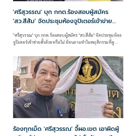
'ศรีสุวรรณ' บุก กกต.ร้องสอบผู้สมัคร
'สว.สีส้ม' จัดประชุมห้องจูปิเตอร์เข้าข่าย
'ฮั้ว' ด้วยหรือไม่
"ศรีสุวรรณ" บุก กกต.ร้องสอบผู้สมัคร "สว.สีส้ม" จัดประชุมห้อง
จูปิเตอร์เข้าข่ายฮั้วด้วยหรือไม่ ย้อนถามทำไมพฤติกรรมที่ดู
คล้ายกัน พอเป็นคนที่ตัวเองเชียร์ถึงเรียกว่า "ทำงานร่วมกัน"
หรือ "จัดตั้ง" แต่พอเป็นฝ่ายตรงข้ามกลับรีบใช้คำว่า "ฮั้ว" ยัน
ต้องใช้มาตรฐานเดียวกันกับทุกฝ่าย
ร้องทุกเม็ด 'ศรีสุวรรณ' จี้ผอ.เขต เอาผิดผู้