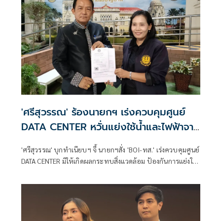
'ศรีสุวรรณ' ร้องนายกฯ เร่งควบคุมศูนย์
DATA CENTER หวั่นแย่งใช้น้ำและไฟฟ้าจาก
ประชาชน
'ศรีสุวรรณ' บุกทำเนียบฯ จี้ นายกฯสั่ง 'BOI-ทส.' เร่งควบคุมศูนย์
DATA CENTER มิให้เกิดผลกระทบสิ่งแวดล้อม ป้องกันการแย่งใช้
น้ำและไฟฟ้าจากประชาชน ขู่หากยังเพิกเฉยร้องศาลปกครอง