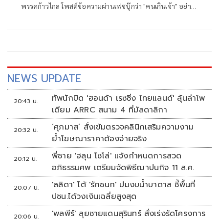
พรรคก้าวไกล โพสต์ข้อความผ่านเฟซบุ๊กว่า "คนเกินเจ้า" อย่าง
น้อย 2 กลุ่ม
NEWS UPDATE
ทัพนักบิด 'ฮอนด้า เรซซิ่ง ไทยแลนด์' ลุ้นล่าโพ
20:43 น.
เดียม ARRC สนาม 4 ที่มัลดาลิกา
‘ศุภมาส’ สั่งเข้มตรวจคลินิกเสริมความงาม
20:32 น.
ย้ำโฆษณาราคาต้องจ่ายจริง
พี่ชาย 'ฮลุน โซโล่' แจ้งกำหนดการสวด
20:12 น.
อภิธรรมศพ เตรียมจัดพิธีฌาปนกิจ 11 ส.ค.
'ลลิดา' โต้ 'รักชนก' ปมงบน้ำบาดาล ชี้พื้นที่
20:07 น.
ปชน.ได้วงเงินเฉลี่ยสูงสุด
'พลพีร์' ลุยชายแดนสุรินทร์ สั่งเร่งรัดโครงการ
20:06 น.