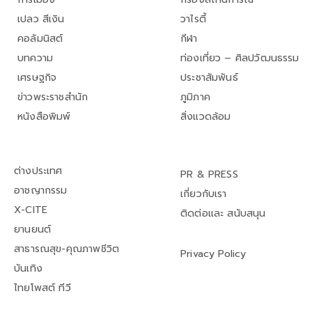
เปลว สีเงิน
วาไรตี้
คอลัมนิสต์
กีฬา
บทความ
ท่องเที่ยว – ศิลปวัฒนธรรม
เศรษฐกิจ
ประชาสัมพันธ์
ข่าวพระราชสำนัก
ภูมิภาค
หนังสือพิมพ์
สิ่งแวดล้อม
ต่างประเทศ
PR & PRESS
อาชญากรรม
เกี่ยวกับเรา
X-CITE
ติดต่อและ สนับสนุน
ยานยนต์
สาธารณสุข-คุณภาพชีวิต
Privacy Policy
บันเทิง
ไทยโพสต์ ทีวี