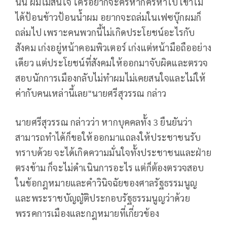
นั้น ผมไม่สนใจ ใครอยากจะครหาก็ครหาไป เขาไม่
ได้ป้อนข้าวป้อนน้ำผม อยากจะถล่มในเฟซบุ๊กผมก็
ถล่มไป เพราะคนพวกนี้ไม่เกิดประโยชน์อะไรกับ
สังคม เก่งอยู่หน้าคอมพิวเตอร์ เก่งแต่หน้ามือถืออย่าง
เดียว แต่ประโยชน์ที่สังคมให้ออกมาจับผิดและตรวจ
สอบนักการเมืองกลับไม่ทำผมไม่เคยสนใจและไม่ให้
ค่ากับคนเหล่านี้เลย"นายศรีสุวรรณ กล่าว
นายศรีสุวรรณ กล่าวว่า หากบุคคลทั้ง 3 ยืนยันว่า
สามารถทำได้ก็ขอให้ออกมาแถลงให้ประชาชนรับ
ทราบด้วย จะได้เกิดความมั่นใจทั้งประชาชนและฝ่าย
ตรงข้าม ก็จะไม่ดำเนินการอะไร แต่ก็ต้องตรวจสอบ
ในข้อกฎหมายและคำวินิจฉัยของศาลรัฐธรรมนูญ
และพระราชบัญญัติประกอบรัฐธรรมนูญว่าด้วย
พรรคการเมืองและกฎหมายที่เกี่ยวข้อง