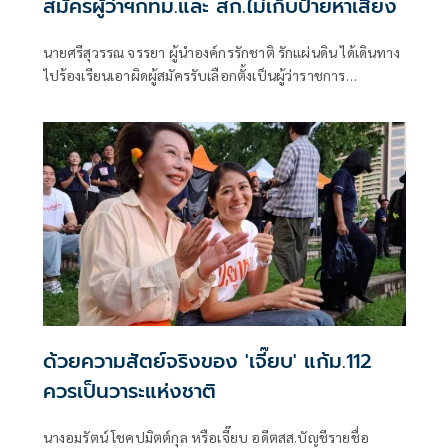
สมัครผู้ว่าฯกทม.และ สก.ไม่เก็บป้ายหาเสียง
นายศรีสุวรรณ จรรยา ผู้นำองค์กรรักชาติ รักแผ่นดิน ได้เดินทาง
ไปร้องเรียนเอาผิดผู้สมัครรับเลือกตั้งเป็นผู้ว่าราชการ
กรุงเทพมหานคร และผู้สมัครรับเลือกตั้งเป็นสมาชิกสภา
กรุงเทพมหานครร (สก.) ที่ไม่ยอมเก็บป้ายหาเสียงของตน
ด้วยความสัตย์จริงของ 'เจี๊ยบ' แก้ม.112
ควรเป็นวาระแห่งชาติ
นางอมรัตน์ โชคปมิตต์กุล หรือเจี๊ยบ อดีตสส.บัญชีรายชื่อ