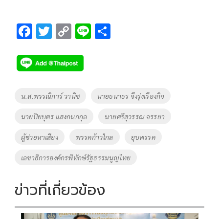
F
T
C
Li
S
ac
wi
o
n
h
e
tt
p
e
ar
b
er
y
e
o
Li
Tags
น.ส.พรรณิการ์ วานิช
นายธนาธร จึงรุ่งเรืองกิจ
o
n
นายปิยบุตร แสงกนกกุล
นายศรีสุวรรณ จรรยา
k
k
ผู้ช่วยหาเสียง
พรรคก้าวไกล
ยุบพรรค
เลขาธิการองค์กรพิทักษ์รัฐธรรมนูญไทย
ข่าวที่เกี่ยวข้อง