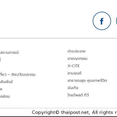
ต่างประเทศ
สถานการณ์
อาชญากรรม
้
X-CITE
ยานยนต์
เที่ยว – ศิลปวัฒนธรรม
สาธารณสุข-คุณภาพชีวิต
สัมพันธ์
บันเทิง
าค
ไทยโพสต์ ทีวี
วดล้อม
Copyright© thaipost.net, All rights 