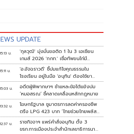
EWS UPDATE
'กุลวุฒิ' มุ่งมั่นขอติด 1 ใน 3 เอเชียน
15:13 น.
เกมส์ 2026 'กกท.' เชื่อทัพขนไก่มี
เหรียญแน่
'อ.อัจฉราวดี' ชี้ปมแก้ไขคุณธรรมใน
15:11 น.
โรงเรียน อยู่ในมือ 'อนุทิน' ต้องใช้ยา
แรงกับ ก.ศึกษา เรื่องปืนแค่ปลายเหตุ
อดีตผู้พิพากษาฯ ชำแหละข้อโต้แย้งปม
15:03 น.
‘หมอสรณ’ ชี้คลาดเคลื่อนหลักกฎหมาย
โฆษกรัฐบาล ชูมาตรการลดค่าครองชีพ
13:32 น.
ตรึง LPG 423 บาท ‘ไทยช่วยไทยพลัส’
ดันเงินหมุนแสนล้าน
ราชกิจจาฯ แพร่คำสั่งอนุทิน ตั้ง 3
12:37 น.
ขรก.การเมืองประจำสำนักเลขาธิการนา