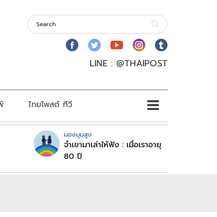
LINE : @THAIPOST
พ์
ไทยโพสต์ ทีวี
มองมุมสูง
จำเขามาเล่าให้ฟัง : เมื่อเราอายุ
80 ปี