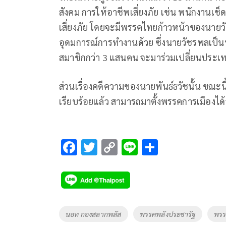
สังคม การให้อาชีพเสี่ยงภัย เช่น พนักงานเช็
เสี่ยงภัย โดยจะมีพรรคไทยก้าวหน้าของนาย
อุดมการณ์การทำงานด้วย ซึ่งนายวัชรพลเป
สมาชิกกว่า 3 แสนคน จะมาร่วมเปลี่ยนประเทศ
ส่วนเรื่องคดีความของนายพันธ์ธวัชนั้น ขณะน
เรียบร้อยแล้ว สามารถมาตั้งพรรคการเมืองได้อ
F
T
C
Li
S
ac
wi
o
n
h
e
tt
p
e
ar
b
er
y
e
o
Li
Tags
นอท กองสลากพลัส
พรรคพลังประชารัฐ
พรร