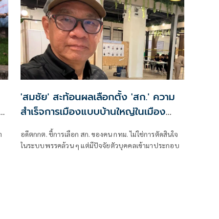
'สมชัย' สะท้อนผลเลือกตั้ง 'สก.' ความ
สำเร็จการเมืองแบบบ้านใหญ่ในเมือง
หลวง ยังคงอยู่
า
อดีตกกต. ชี้การเลือก สก. ของคน กทม. ไม่ใช่การตัดสินใจ
ในระบบพรรคล้วน ๆ แต่มีปัจจัยตัวบุคคลเข้ามาประกอบ