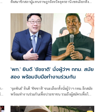
ขัน
ตั้งสมาชิกสภาผู้แทนราษฎรจังหวัดอุดรธานี เขตเลือกตั้งที่
3 แท
'พท.' ยินดี 'ชัชชาติ' นั่งผู้ว่าฯ กทม. สมัย
สอง พร้อมจับมือทำงานร่วมกัน
ก.-
'จุลพันธ์' ยินดี 'ชัชชาติ' ชนะเลือกตั้งนั่งผู้ว่าฯ กทม.อีกสมัย
่
พร้อมทำงานร่วมกันเพื่อประชาชน รวมถึงผู้สมัครเพื่อไทย
เข้าวิน สก. 4 เขต