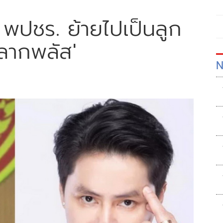
 พปชร. ย้ายไปเป็นลูก
ากพลัส'
N