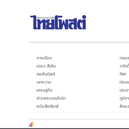
การเมือง
กรอง
เปลว สีเงิน
วาไรตี
คอลัมนิสต์
กีฬา
บทความ
ท่อง
เศรษฐกิจ
ประชา
ข่าวพระราชสำนัก
ภูมิภ
หนังสือพิมพ์
สิ่งแ