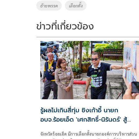
o
n
ย้ายพรรค
เลือกตั้ง
k
k
ข่าวที่เกี่ยวข้อง
รู้ผลไม่เกินสี่ทุ่ม ชิงเก้าอี้ นายก
อบจ.ร้อยเอ็ด 'เศกสิทธิ์-นิรันดร์' สู้
กันเอง หลังพรรคเขียวหลีกทาง
จังหวัดร้อยเอ็ด มีการเลือกตั้งนายกองค์การบริหารส่วน