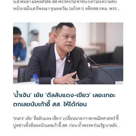
น.ส.พนิดา มงคลสวัสดิ์ สส.พรรคประชาชน กล่าวถึงความคืบ
หน้ากรณีน.ส.ธิษะณา ชุณหะวัณ (แก้วตา) อดีตสส.กทม. พรรค
ประชาชน ถูกคุกคามทางเพศ ว่า ได้มีการตั้งคณะกรรมการโดย
ไม่มีผู้ที่มีส่วนเกี่ยวข้องกับสภาชุดที่ผ่านมาขึ้นมา เพื่อเปิดพื้นที่
ให้ผู้เสียหายรู้สึกสบายใจที่สุด วางใจที่สุด และปลอดภัยที่สุด
'น้ำเงิน' เย้ย 'ดีลลับแดง-เขียว' เลอะเทอะ
ตกเลขนับเก้าอี้ สส. ให้ได้ก่อน
'ธนกร' เย้ย 'ดีลลับแดง-เขียว' เปลี่ยนนายกฯ ตกคณิตศาสตร์ ชี้
ปูดข่าวทั้งทีลองนับเลขเก้าอี้ สส. ก่อน ย้ำพรรคร่วมรัฐบาลยัง
แน่นปึ้ก