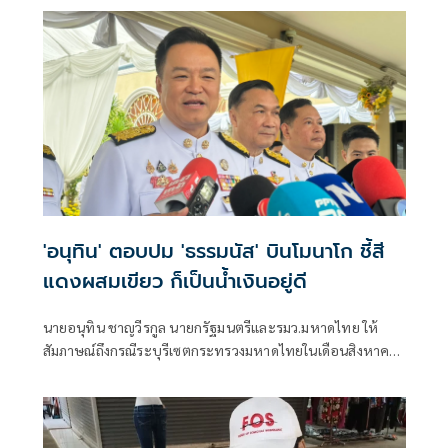
'อนุทิน' ตอบปม 'ธรรมนัส' บินโมนาโก ชี้สี
แดงผสมเขียว ก็เป็นน้ำเงินอยู่ดี
นายอนุทิน ชาญวีรกูล นายกรัฐมนตรีและรมว.มหาดไทย ให้
สัมภาษณ์ถึงกรณีระบุรีเซตกระทรวงมหาดไทยในเดือนสิงหาคม
จะเริ่มต้น ด้วยการโยกย้ายใช่หรือไม่ ว่า