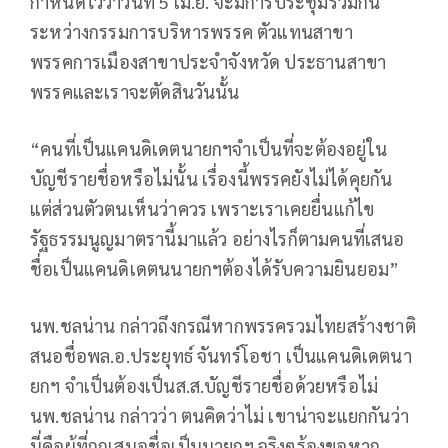
กำหนดไว้ว่าวันที่ 5 เม.ย. จะมีการประชุมร่วมกัน
ระหว่างกรรมการบริหารพรรค ตัวแทนสาขา
พรรคการเมืองสาขาประจำจังหวัด ประธานสาขา
พรรคและเราจะตัดสินวันนั้น
“คนที่เป็นแคนดิเดตนายกฯจำเป็นที่จะต้องอยู่ใน
บัญชีรายชื่อหรือไม่นั้น เรื่องนี้พรรคยังไม่ได้คุยกัน
แต่ส่วนตัวตนเห็นว่าควร เพราะเราเคยยื่นแก้ไข
รัฐธรรมนูญมาตรานี้มาแล้ว อย่างไรก็ตามคนที่เสนอ
ชื่อเป็นแคนดิเดตนนายกฯต้องได้รับความยินยอม”
นพ.ชลน่าน กล่าวถึงกรณีหากพรรครวมไทยสร้างชาติ
สนอชื่อพล.อ.ประยุทธ์ จันทร์โอชา เป็นแคนดิเดตนา
ยกฯ จำเป็นต้องเป็นส.ส.บัญชีรายชื่อด้วยหรือไม่
นพ.ชลน่าน กล่าวว่า ตนคิดว่าไม่ เขาน่าจะแยกกันว่า
นี่คือผู้ที่ถูกเสนอชื่อเป็นนายกฯ จริงๆร้องขอหาก