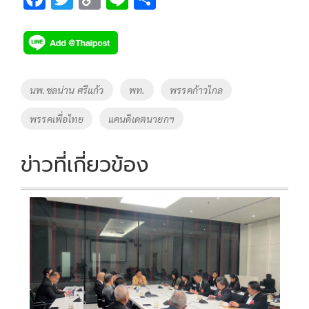
ac
wi
o
n
h
e
tt
p
e
ar
b
er
y
e
o
Li
Tags
นพ.ชลน่าน ศรีแก้ว
พท.
พรรคก้าวไกล
o
n
พรรคเพื่อไทย
แคนดิเดตนายกฯ
k
k
ข่าวที่เกี่ยวข้อง