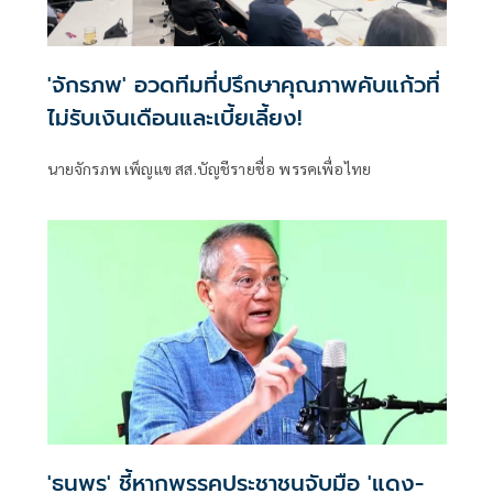
'จักรภพ' อวดทีมที่ปรึกษาคุณภาพคับแก้วที่
ไม่รับเงินเดือนและเบี้ยเลี้ยง!
นายจักรภพ เพ็ญแข สส.บัญชีรายชื่อ พรรคเพื่อไทย
'ธนพร' ชี้หากพรรคประชาชนจับมือ 'แดง-