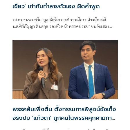
เขียว' เท่ากับทำลายตัวเอง ผิดคำพูด
รศ.ดร.ธนพร ศรียากูล นักวิเคราะห์การเมือง กล่าวถึงกรณี
น.ส.ศิริกัญญา ตันสกุล รองหัวหน้าพรรคประชาชน ที่แสดง
ความเห็นว่าหากเกิดการจัดตั้งรัฐบาลระหว่างพรรคเพื่อไทยกับ
พรรคภูมิใจไทย ก็จำเป็นต้องพูดคุยกับพรรคประชาชนด้วยว่า
พรรคส้มเพิ่งตื่น ตั้งกรรมการพิสูจน์ข้อเท็จ
จริงปม 'แก้วตา' ถูกคนในพรรคคุกคามทาง
เพศ