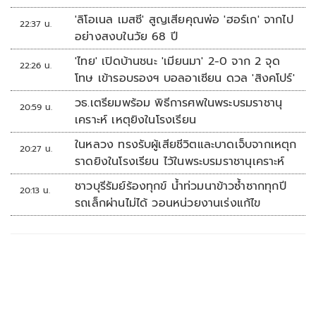
'ลิโอเนล เมสซี' สูญเสียคุณพ่อ 'ฮอร์เก' จากไป
22:37 น.
อย่างสงบในวัย 68 ปี
'ไทย' เปิดบ้านชนะ 'เมียนมา' 2-0 จาก 2 จุด
22:26 น.
โทษ เข้ารอบรองฯ บอลอาเซียน ดวล 'สิงคโปร์'
วธ.เตรียมพร้อม พิธีการศพในพระบรมราชานุ
20:59 น.
เคราะห์ เหตุยิงในโรงเรียน
ในหลวง ทรงรับผู้เสียชีวิตและบาดเจ็บจากเหตุก
20:27 น.
ราดยิงในโรงเรียน ไว้ในพระบรมราชานุเคราะห์
ชาวบุรีรัมย์ร้องทุกข์ น้ำท่วมนาข้าวซ้ำซากทุกปี
20:13 น.
รถเล็กผ่านไม่ได้ วอนหน่วยงานเร่งแก้ไข