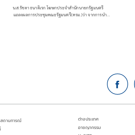
ไหวคำถามยุยง
น.ส.รัชดา ธนาดิเรก โฆษกประจำสำนักนายกรัฐมนตรี
แถลงผลการประชุมคณะรัฐมนตรี(ครม.)ว่า จากการนำ
เสนอข่าว เรื่องเสถียรภาพของรัฐบาล ซึ่งสื่อมวลชนรับ
ทราบคำตอบจากพรรคร่วมรัฐบาลและนายกฯไปแล้วว่า
รัฐบาลนี้มีเสถียรภาพและทำงานร่วมกันอย่างเต็มที่
ต่างประเทศ
สถานการณ์
อาชญากรรม
้