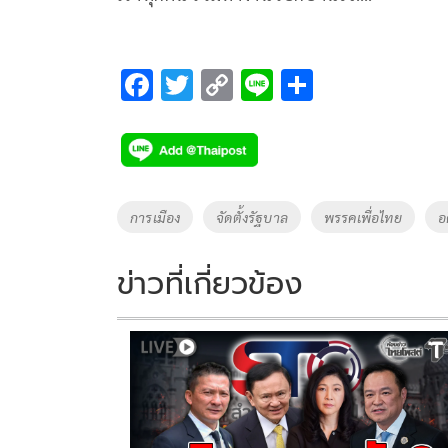
F
T
C
Li
S
ac
wi
o
n
h
e
tt
p
e
ar
b
er
y
e
o
Li
Tags
การเมือง
จัดตั้งรัฐบาล
พรรคเพื่อไทย
อ
o
n
k
k
ข่าวที่เกี่ยวข้อง