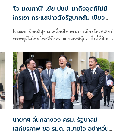
'โจ มณฑานี' เย้ย ปชป. มาถึงจุดที่ไม่มี
ใครเอา กระแสข่าวตั้งรัฐบาลส้ม เขียว
แดง ก็ยังไม่มีฟ้าเลย
โจ มณฑานี ตันติสุข นักเคลื่อนไหวทางการเมือง โหวตเตอร์
พรรคภูมิใจไทย โพสต์ข้อความผ่านเฟซบุ๊กว่า สิ่งที่พี่สังเกต
เห็นในกระแสข่าวรัฐบาลส้มโอแดงคือ ไม่มีฟ้าอยู่ในนั้นเลย
มาถึงจุดที่เป็นพรรคที่ทุกฝั่งลืมได้ไงเนี้ย
นายกฯ ลั่นกลางวง ครม. รัฐบาลมี
เสถียรภาพ ขอ รมต. สบายใจ อย่าหวั่น