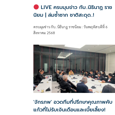
LIVE ครบมุมข่าว กับ..นิธินาฏ ราช
นิยม | ล่มซ้ำซาก ชาติสะดุด..!
ครบมุมข่าว กับ..นิธินาฏ ราชนิยม : วันพฤหัสบดีที่ 6
สิงหาคม 2568
'จักรภพ' อวดทีมที่ปรึกษาคุณภาพคับ
แก้วที่ไม่รับเงินเดือนและเบี้ยเลี้ยง!