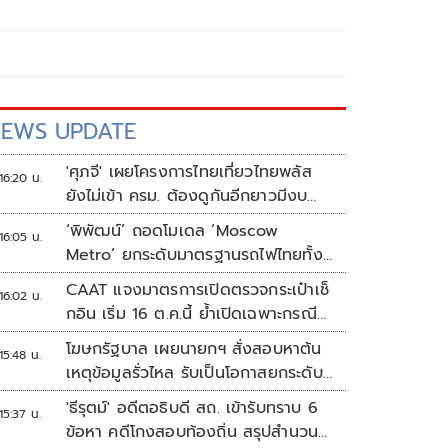
EWS UPDATE
'ศุภจี' เผยโครงการไทยเที่ยวไทยพลัส
16:20 น.
ยังไม่เข้า ครม. ต้องดูกันอีกยาวมีงบ
เหลือเท่าไหร่
‘พิพัฒน์’ ถอดโมเดล ‘Moscow
16:05 น.
Metro’ ยกระดับมาตรฐานรถไฟไทยทั้ง
ระบบ
CAAT แจงมาตรการเปิดตรวจกระเป๋าเช็
16:02 น.
กอิน เริ่ม 16 ต.ค.นี้ ย้ำเปิดเฉพาะกรณี
ต้องสงสัย
โฆษกรัฐบาล เผยนายกฯ สั่งสอบหาต้น
15:48 น.
เหตุข้อมูลรั่วไหล รับเป็นโอกาสยกระดับ
ความมั่นคงปลอดภัยข้อมูลภาครัฐทั้ง
'ธีรุตม์' อดีตอธิบดี สถ. เข้ารับทราบ 6
15:37 น.
ระบบ
ข้อหา คดีโกงสอบท้องถิ่น สรุปสำนวน