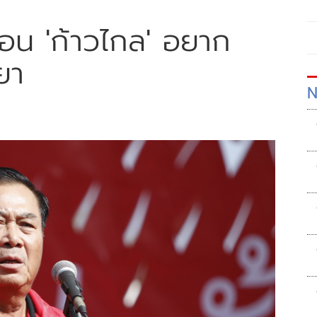
อน 'ก้าวไกล' อยาก
ยา
N