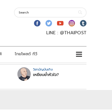
LINE : @THAIPOST
พ์
ไทยโพสต์ ทีวี
วิสามัญบันเทิง
เหยียบย่ำหัวใจ?