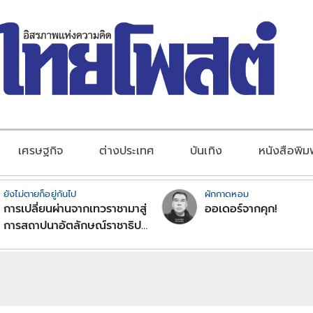
เศรษฐกิจ
ต่างประเทศ
บันเทิง
หนังสือพิม
ยังไม่ตายก็อยู่กันไป
ผักกาดหอม
การเปลี่ยนผ่านจากเทวราชามาสู่
ออเดอร์จากคุก!
การสถาปนาอัตลักษณ์ราชาธิป
ไตยแบบพุทธศาสนาในพระไตร
ปิฏก : สามัญผลสูตรในฐานะ
ทฤษฎีขีดจำกัดของอำนาจรัฐ
เหนือแรงงานและทรัพย์สิน