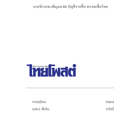
นายจักรภพ เพ็ญแข สส.บัญชีรายชื่อ พรรคเพื่อไทย
การเมือง
กรอง
เปลว สีเงิน
วาไรตี