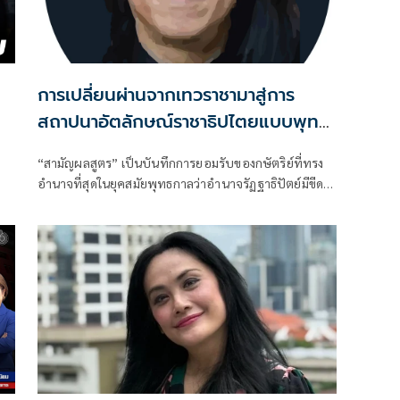
ร
การเปลี่ยนผ่านจากเทวราชามาสู่การ
สถาปนาอัตลักษณ์ราชาธิปไตยแบบพุทธ
ศาสนาในพระไตรปิฏก : สามัญผลสูตรใน
“สามัญผลสูตร” เป็นบันทึกการยอมรับของกษัตริย์ที่ทรง
ฐานะทฤษฎีขีดจำกัดของอำนาจรัฐเหนือ
อำนาจที่สุดในยุคสมัยพุทธกาลว่าอำนาจรัฏฐาธิปัตย์มีขีด
แรงงานและทรัพย์สิน
จำกัดและขีดจำกัดนั้นอยู่ที่พรมแดนระหว่างร่างกายและ
จิตใจของพลเมือง