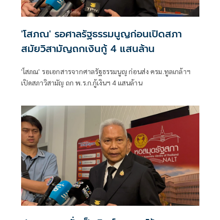
'โสภณ' รอศาลรัฐธรรมนูญก่อนเปิดสภา
สมัยวิสามัญถกเงินกู้ 4 แสนล้าน
'โสภณ' รอเอกสารจากศาลรัฐธรรมนูญ ก่อนส่ง ครม.ทูลเกล้าฯ
เปิดสภาวิสามัญ ถก พ.ร.ก.กู้เงินฯ 4 แสนล้าน