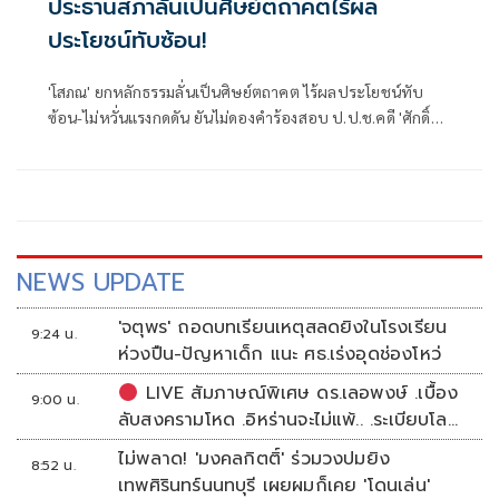
ประธานสภาลั่นเป็นศิษย์ตถาคตไร้ผล
ประโยชน์ทับซ้อน!
'โสภณ' ยกหลักธรรมลั่นเป็นศิษย์ตถาคต ไร้ผลประโยชน์ทับ
ซ้อน-ไม่หวั่นแรงกดดัน ยันไม่ดองคำร้องสอบ ป.ป.ช.คดี 'ศักดิ์
สยาม' ชี้ต้องรอคณะผู้ทรงคุณวุฒิชงความเห็น ย้ำยึดหลัก
กฎหมายไม่ใช่อารมณ์
NEWS UPDATE
'จตุพร' ถอดบทเรียนเหตุสลดยิงในโรงเรียน
9:24 น.
ห่วงปืน-ปัญหาเด็ก แนะ ศธ.เร่งอุดช่องโหว่
LIVE สัมภาษณ์พิเศษ ดร.เลอพงษ์ .เบื้อง
9:00 น.
ลับสงครามโหด .อิหร่านจะไม่แพ้.. .ระเบียบโลก
ใหม่ในตะวันออกกลาง…. | อิสรภาพแห่งความ
ไม่พลาด! 'มงคลกิตติ์' ร่วมวงปมยิง
8:52 น.
คิด กับ..สำราญ รอดเพชร
เทพศิรินทร์นนทบุรี เผยผมก็เคย 'โดนเล่น'