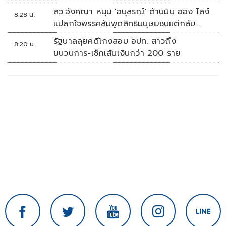
สว.อังคณา หนุน 'อนุสรณ์' ต้านมิน ออง ไลง์
8:28 น.
แปลกใจพรรคส้มพูดสิทธิมนุษยชนแต่กลับ
เงียบ
รัฐบาลลุยคดีโกงสอบ อปท. สาวถึง
8:20 น.
ขบวนการ-เช็กเส้นเงินกว่า 200 ราย