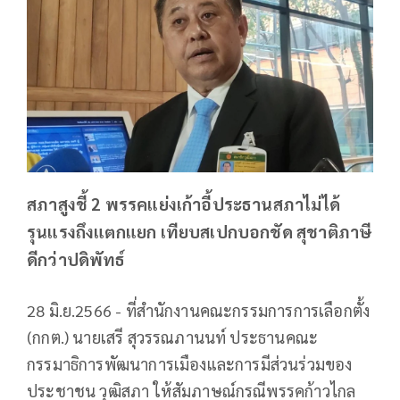
สภาสูงชี้ 2 พรรคแย่งเก้าอี้ประธานสภาไม่ได้
รุนแรงถึงแตกแยก เทียบสเปกบอกชัด สุชาติภาษี
ดีกว่าปดิพัทธ์
28 มิ.ย.2566 - ที่สำนักงาน​คณะกรรมการ​การ​เลือกตั้ง​
(กกต.)​ นายเสรี สุวรรณภานนท์ ประธานคณะ
กรรมาธิการพัฒนาการเมืองและการมีส่วนร่วมของ
ประชาชน วุฒิสภา ให้สัมภาษณ์กรณีพรรคก้าวไกล