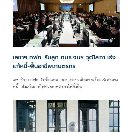
เลขาฯ กฟก. รับลูก กมธ.งบฯ วุฒิสภา เร่ง
แก้หนี้-ฟื้นอาชีพเกษตรกร
เลขาธิการ กฟก. รับข้อเสนอ กมธ. งบฯ วุฒิสภา พร้อมเร่งสะสาง
หนี้ - ส่งเสริมอาชีฟช่วยเกษตรกรให้ยั่งยืน