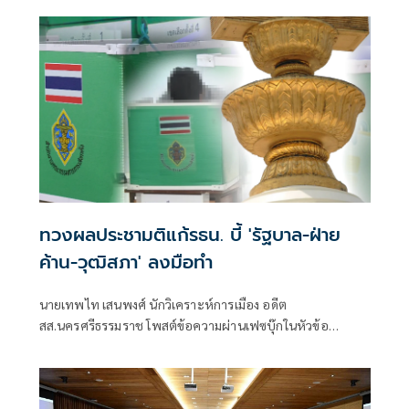
ไม่มีผู้ที่มีส่วนเกี่ยวข้องกับสภาชุดที่ผ่านมาขึ้นมา เพื่อเปิดพื้นที่
ให้ผู้เสียหายรู้สึกสบายใจที่สุด วางใจที่สุด และปลอดภัยที่สุด
ทวงผลประชามติแก้รธน. บี้ 'รัฐบาล-ฝ่าย
ค้าน-วุฒิสภา' ลงมือทำ
นายเทพไท เสนพงศ์ นักวิเคราะห์การเมือง อดีต
สส.นครศรีธรรมราช โพสต์ข้อความผ่านเฟซบุ๊กในหัวข้อ
"กระตุกเตือน : ทวงผลประชามติ แก้ไขรัฐธรรมนูญ" โดยระบุว่า