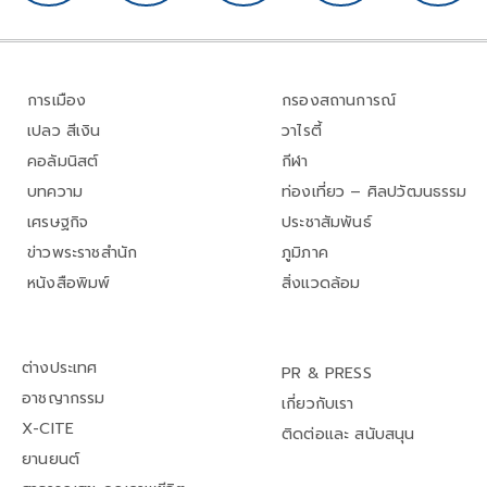
การเมือง
กรองสถานการณ์
เปลว สีเงิน
วาไรตี้
คอลัมนิสต์
กีฬา
บทความ
ท่องเที่ยว – ศิลปวัฒนธรรม
เศรษฐกิจ
ประชาสัมพันธ์
ข่าวพระราชสำนัก
ภูมิภาค
หนังสือพิมพ์
สิ่งแวดล้อม
ต่างประเทศ
PR & PRESS
อาชญากรรม
เกี่ยวกับเรา
X-CITE
ติดต่อและ สนับสนุน
ยานยนต์