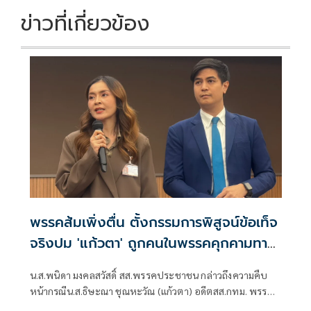
ข่าวที่เกี่ยวข้อง
พรรคส้มเพิ่งตื่น ตั้งกรรมการพิสูจน์ข้อเท็จ
จริงปม 'แก้วตา' ถูกคนในพรรคคุกคามทาง
เพศ
น.ส.พนิดา มงคลสวัสดิ์ สส.พรรคประชาชน กล่าวถึงความคืบ
หน้ากรณีน.ส.ธิษะณา ชุณหะวัณ (แก้วตา) อดีตสส.กทม. พรรค
ประชาชน ถูกคุกคามทางเพศ ว่า ได้มีการตั้งคณะกรรมการโดย