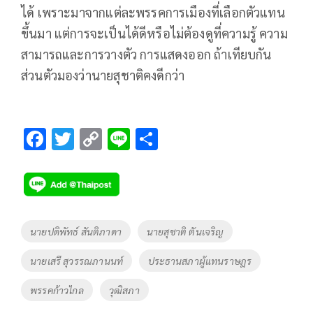
ได้ เพราะมาจากแต่ละพรรคการเมืองที่เลือกตัวแทน
ขึ้นมา แต่การจะเป็นได้ดีหรือไม่ต้องดูที่ความรู้ ความ
สามารถและการวางตัว การแสดงออก ถ้าเทียบกัน
ส่วนตัวมองว่านายสุชาติคงดีกว่า
F
T
C
Li
S
ac
wi
o
n
h
e
tt
p
e
ar
b
er
y
e
o
Li
Tags
นายปดิพัทธ์ สันติภาดา
นายสุชาติ ตันเจริญ
o
n
นายเสรี สุวรรณภานนท์
ประธานสภาผู้แทนราษฎร
k
k
พรรคก้าวไกล
วุฒิสภา