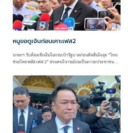
หนูขอดูเงินก่อนเคาะเฟส2
นายกฯ รับต้องเช็กเงินในกระเป๋ารัฐบาลก่อนตัดสินใจลุย “ไทย
ช่วยไทยพลัส เฟส 2” สวนคนวิจารณ์ปมเป็นภาระประชาชน ชี้
การค้า-จีดีพีพุ่งไม่พูดถึง “ศุภจี” รอถก “เอกนิติ” ดันไทยเที่ยว
ไทยพลัสหรือไม่