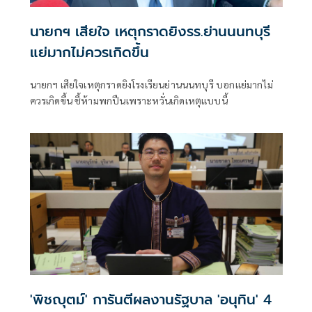
นายกฯ เสียใจ เหตุกราดยิงรร.ย่านนนทบุรี
แย่มากไม่ควรเกิดขึ้น
นายกฯ เสียใจเหตุกราดยิงโรงเรียนย่านนนทบุรี บอกแย่มากไม่
ควรเกิดขึ้น ชี้ห้ามพกปืนเพราะหวั่นเกิดเหตุแบบนี้
'พิชญุตม์' การันตีผลงานรัฐบาล 'อนุทิน' 4