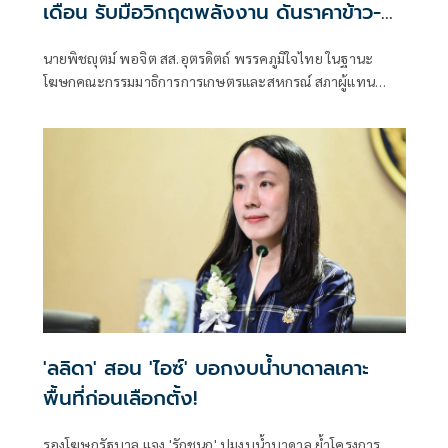
เดือน รับมือวิกฤตพลังงาน ดันราคาข้าว-
ยาง-ปาล์ม พุ่งต่อเนื่อง พร้อมอัดมาตรการ
นายพิชญุตม์ พอจิต สส.อุตรดิตถ์ พรรคภูมิใจไทย ในฐานะ
ช่วยลดต้นทุน-ขยายตลาดโลก
โฆษกคณะกรรมมาธิการการเกษตรและสหกรณ์ สภาผู้แทน
ราษฎร กล่าวถึงสถานการณ์ราคาสินค้าเกษตร ว่า ภายหลัง
รัฐบาลภายใต้การนำของนายอนุทิน ชาญวีรกูล นายกรัฐมนตรี
เข้าบริหารประเทศ 4 เดือน สามารถรับมือกับวิกฤตพลังงาน
และสงครามตะวันออกกลางได้ดี ส่งผลให้ราคาสินค้าเกษตร
หลักปรับตัวสูงขึ้น
'ลลิดา' สอน 'ไอซ์' บอกงบน้ำบาดาลเคาะ
พื้นที่ก่อนเลือกตั้ง!
รองโฆษกรัฐบาล แจง 'รักชนก' ปมงบน้ำบาดาล ย้ำโครงการ