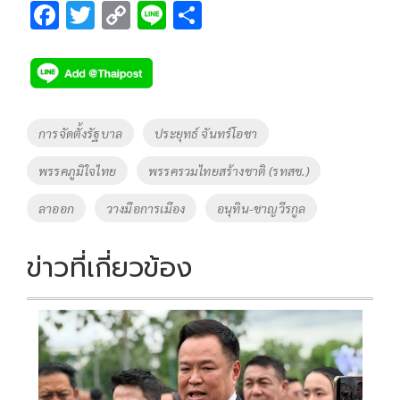
F
T
C
Li
S
ac
wi
o
n
h
e
tt
p
e
ar
b
er
y
e
o
Li
Tags
การจัดตั้งรัฐบาล
ประยุทธ์ จันทร์โอชา
o
n
พรรคภูมิใจไทย
พรรครวมไทยสร้างชาติ (รทสช.)
k
k
ลาออก
วางมือการเมือง
อนุทิน-ชาญวีรกูล
ข่าวที่เกี่ยวข้อง