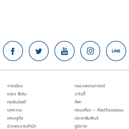
การเมือง
กรองสถานการณ์
เปลว สีเงิน
วาไรตี้
คอลัมนิสต์
กีฬา
บทความ
ท่องเที่ยว – ศิลปวัฒนธรรม
เศรษฐกิจ
ประชาสัมพันธ์
ข่าวพระราชสำนัก
ภูมิภาค