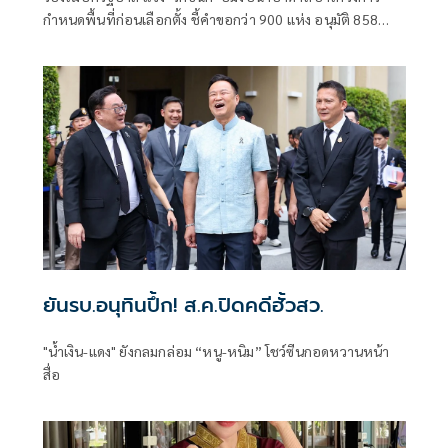
กำหนดพื้นที่ก่อนเลือกตั้ง ชี้คำขอกว่า 900 แห่ง อนุมัติ 858
แห่งตามหลักเกณฑ์ ไม่ใช่จัดสรรตามการเมือง
ยันรบ.อนุทินปึ้ก! ส.ค.ปิดคดีฮั้วสว.
"น้ำเงิน-แดง" ยังกลมกล่อม “หนู-หนิม” โชว์ซีนกอดหวานหน้า
สื่อ