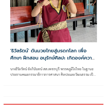
'ธิวัลรัตน์' ดันมวยไทยสู่มรดกโลก เพื่อ
ศึกษา ฝึกสอน อนุรักษ์ศิลปะ เกิดองค์ความ
รู้ สร้างเครือข่ายมวยไทยให้ยั่งยืนในระดับ
นางธิวัลรัตน์ อังกินันทน์ สส.เพชรบุรี พรรคภูมิใจไทย ในฐานะ
นานาชาติ
ประธานคณะกรรมาธิการการศาสนา ศิลปะและวัฒนธรรม เป็น
ประธานเปิดโครงการสัมมนามวยไทยนานาชาติ ประจำปี 2569
ณ โรงเรียนราชประชานุเคราะห์ 47 จังหวัดเพชรบุรี ร่วมกับ
สมาคมสยามยุทธกีฬาพื้นเมืองไทย ตลอดจนทุกภาคส่วน ที่ร่วม
แรงร่วมใจจัดเวทีแห่งการเรียนรู้ เพื่อแลกเปลี่ยนองค์ความรู้และ
สร้างเครือข่ายมวยไทยในระดับนานาชาติ