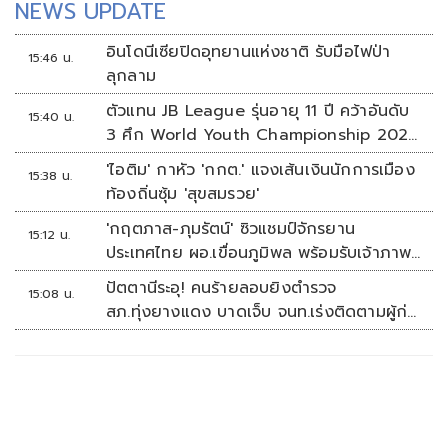
NEWS UPDATE
อินโดนีเซียปิดอุทยานแห่งชาติ รับมือไฟป่า
15:46 น.
ลุกลาม
ตัวแทน JB League รุ่นอายุ 11 ปี คว้าอันดับ
15:40 น.
3 ศึก World Youth Championship 2026
ที่สิงคโปร์
'ไอติม' กาหัว 'กกต.' แจงเส้นเงินนักการเมือง
15:38 น.
ท้องถิ่นซุ้ม 'สุขสมรวย'
'กฤตภาส-ภุมรัตน์' ซิวแชมป์จักรยาน
15:12 น.
ประเทศไทย ผอ.เขื่อนภูมิพล พร้อมรับเจ้าภาพ
ต่อ ปี 2570
ปัตตานีระอุ! คนร้ายลอบยิงตำรวจ
15:08 น.
สภ.ทุ่งยางแดง บาดเจ็บ จนท.เร่งติดตามผู้ก่อ
เหตุ