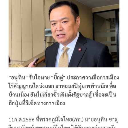
"อนุทิน" รับใจหาย "บิ๊กตู่" ประกาศวางมือการเมือง
ไร้สัญญาณใดบ่งบอก ยาหอม4ปีทุ่มเททำหนักเพื่อ
บ้านเมือง ยันไม่เกี่ยวขั้วเดิมตั้งรัฐบาลสู้ เชื่อจะเป็น
อีกปุ่มที่รีเซ็ตทางการเมือง
11ก.ค.2566 ที่พรรคภูมิใจไทย(ภท.) นายอนุทิน ชาญ
วีรกูล หัวหน้าพรรคภูมิใจไทย ให้สัมภาษณ์ภายหลัง