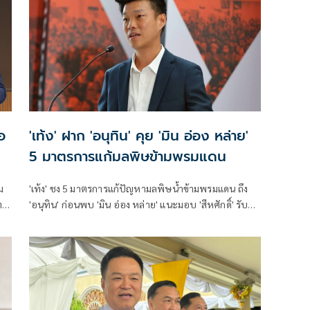
อ
'เท้ง' ฝาก 'อนุทิน' คุย 'มิน อ่อง หล่าย'
5 มาตรการแก้มลพิษข้ามพรมแดน
ม
'เท้ง' ชง 5 มาตรการแก้ปัญหามลพิษน้ำข้ามพรมแดน ถึง
ทม.
'อนุทิน' ก่อนพบ 'มิน อ่อง หล่าย' แนะมอบ 'สีหศักดิ์' รับผิด
ชอบหลัก ฝ่ายค้านติดตามความคืบหน้าทุกไตรมาส
้น
ุด