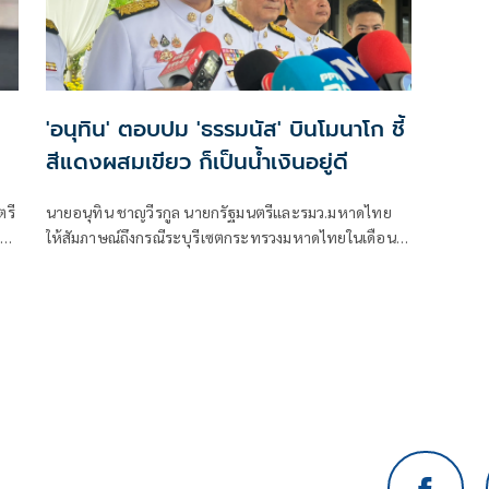
'อนุทิน' ตอบปม 'ธรรมนัส' บินโมนาโก ชี้
สีแดงผสมเขียว ก็เป็นน้ำเงินอยู่ดี
ตรี
นายอนุทิน ชาญวีรกูล นายกรัฐมนตรีและรมว.มหาดไทย
น
ให้สัมภาษณ์ถึงกรณีระบุรีเซตกระทรวงมหาดไทยในเดือน
สิงหาคม จะเริ่มต้น ด้วยการโยกย้ายใช่หรือไม่ ว่า