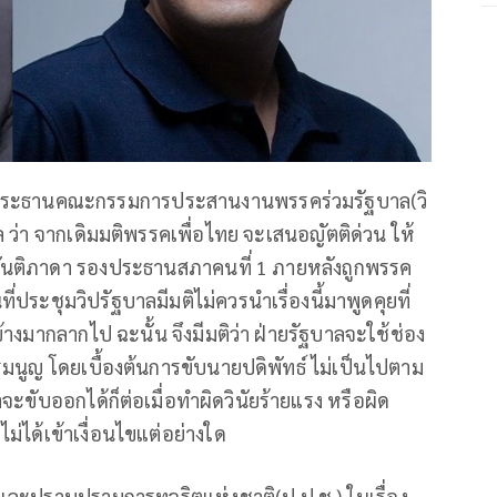
 ประธานคณะกรรมการประสานงานพรรคร่วมรัฐบาล(วิ
ว่า จากเดิมมติพรรคเพื่อไทย จะเสนอญัตติด่วน ให้
ันติภาดา รองประธานสภาคนที่ 1 ภายหลังถูกพรรค
ระชุมวิปรัฐบาลมีมติไม่ควรนำเรื่องนี้มาพูดคุยที่
งมากลากไป ฉะนั้น จึงมีมติว่า ฝ่ายรัฐบาลจะใช้ช่อง
รมนูญ โดยเบื้องต้นการขับนายปดิพัทธ์ ไม่เป็นไปตาม
จะขับออกได้ก็ต่อเมื่อทำผิดวินัยร้ายแรง หรือผิด
ไม่ได้เข้าเงื่อนไขแต่อย่างใด
นและปราบปรามการทุจริตแห่งชาติ(ป.ป.ช.) ในเรื่อง