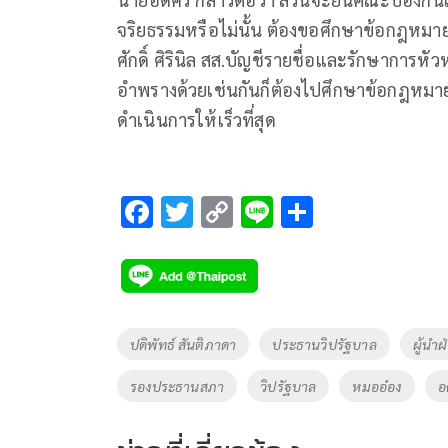
จริยธรรมหรือไม่นั้น ต้องขอศึกษาข้อกฎหมาย
ศักดิ์ ศิรินิล สส.บัญชีรายชื่อและรักษาการหัว
อำพรางด้วยเช่นกันก็ต้องไปศึกษาข้อกฎหมาย เ
ดำเนินการให้เร็วที่สุด
F
T
C
Li
S
ac
wi
o
n
h
e
tt
p
e
ar
b
er
y
e
o
Li
Tags
ปดิพัทธ์ สันติภาดา
ประธานวิปรัฐบาล
ผู้นำฝ
o
n
รองประธานสภา
วิปรัฐบาล
หมออ๋อง
อ
k
k