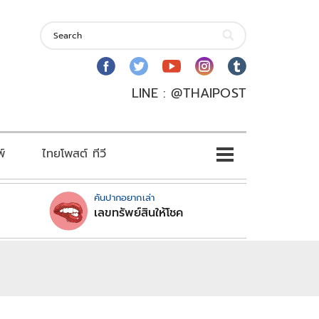
LINE : @THAIPOST
พ์
ไทยโพสต์ ทีวี
คันปากอยากเล่า
เลขทรัพย์สินให้โชค