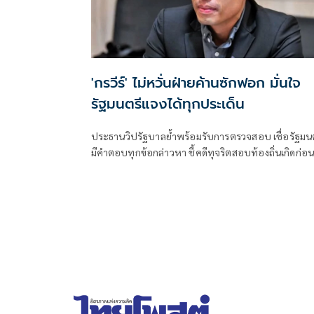
'กรวีร์' ไม่หวั่นฝ่ายค้านซักฟอก มั่นใจ
รัฐมนตรีแจงได้ทุกประเด็น
ประธานวิปรัฐบาลย้ำพร้อมรับการตรวจสอบ เชื่อรัฐมน
มีคำตอบทุกข้อกล่าวหา ชี้คดีทุจริตสอบท้องถิ่นเกิดก่อ
รัฐบาลชุดปัจจุบันเข้าบริหารประเทศ พร้อมยืนยันไม่
เกี่ยวข้องกับนายกรัฐมนตรีและรัฐมนตรีพรรคภูมิใจไทย