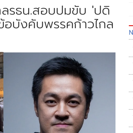
ศาลรธน.สอบปมขับ 'ปดิ
มข้อบังคับพรรคก้าวไกล
N