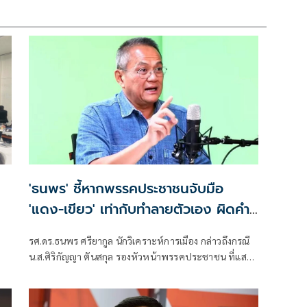
'ธนพร' ชี้หากพรรคประชาชนจับมือ
'แดง-เขียว' เท่ากับทำลายตัวเอง ผิดคำ
พูด
รศ.ดร.ธนพร ศรียากูล นักวิเคราะห์การเมือง กล่าวถึงกรณี
น.ส.ศิริกัญญา ตันสกุล รองหัวหน้าพรรคประชาชน ที่แสดง
ความเห็นว่าหากเกิดการจัดตั้งรัฐบาลระหว่างพรรคเพื่อ
ไทยกับพรรคภูมิใจไทย ก็จำเป็นต้องพูดคุยกับพรรค
ประชาชนด้วยว่า