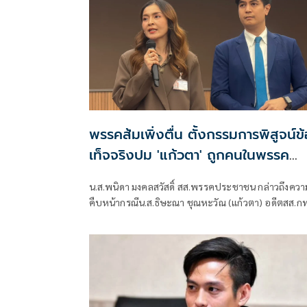
พรรคส้มเพิ่งตื่น ตั้งกรรมการพิสูจน์ข้
เท็จจริงปม 'แก้วตา' ถูกคนในพรรค
คุกคามทางเพศ
น.ส.พนิดา มงคลสวัสดิ์ สส.พรรคประชาชน กล่าวถึงควา
คืบหน้ากรณีน.ส.ธิษะณา ชุณหะวัณ (แก้วตา) อดีตสส.ก
พรรคประชาชน ถูกคุกคามทางเพศ ว่า ได้มีการตั้งคณะ
กรรมการโดยไม่มีผู้ที่มีส่วนเกี่ยวข้องกับสภาชุดที่ผ่านมาขึ
มา เพื่อเปิดพื้นที่ให้ผู้เสียหายรู้สึกสบายใจที่สุด วางใจที่ส
และปลอดภัยที่สุด