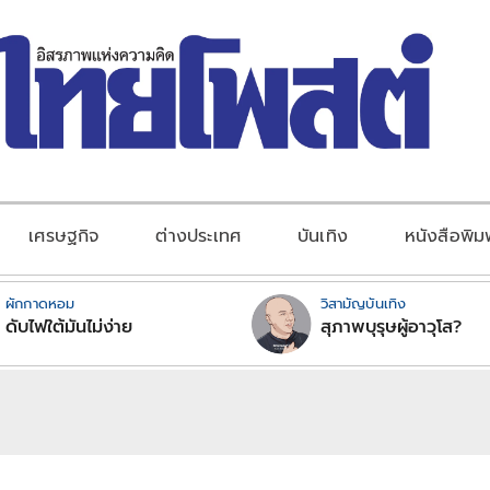
เศรษฐกิจ
ต่างประเทศ
บันเทิง
หนังสือพิม
ผักกาดหอม
วิสามัญบันเทิง
ดับไฟใต้มันไม่ง่าย
สุภาพบุรุษผู้อาวุโส?