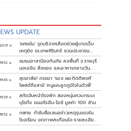
EWS UPDATE
'ยศชนัน' รุดบริจาคเลือดช่วยผู้บาดเจ็บ
20:31 น.
เหตุยิง รร.เทพศิรินทร์ ชวนประชาชน
ร่วมบริจาค
ชมรมอาสาป้องกันภัย ลงพื้นที่ จ.ราชบุรี
19:52 น.
มอบเงิน สิ่งของ และอาหารกลางวัน
แก่โรงเรียนบ้านหนองน้ำใส
สุดอาลัย! ภรรยา 'รอง ผอ.กิตติพงศ์'
19:45 น.
โพสต์ถึงสามี 'หนูและลูกภูมิใจในตัวพี่'
สกัดจับหน้าโรงพัก สองหนุ่มควบกระบะ
19:29 น.
บุโรทั่ง ขนเฮโรอีน-ไอซ์ มูลค่า 100 ล้าน
กสทช. กำชับสื่อเสนอข่าวเหตุรุนแรงใน
18:52 น.
โรงเรียน งดภาพสะเทือนใจ-รายละเอียด
เสี่ยงเลียนแบบ