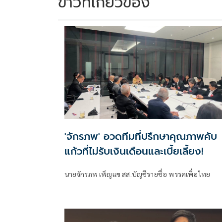
ข่าวที่เกี่ยวข้อง
'จักรภพ' อวดทีมที่ปรึกษาคุณภาพคับ
แก้วที่ไม่รับเงินเดือนและเบี้ยเลี้ยง!
นายจักรภพ เพ็ญแข สส.บัญชีรายชื่อ พรรคเพื่อไทย