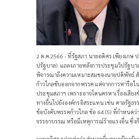
2 ต.ค.2566 - ที่รัฐสภา
นายอดิศร เพียงเกษ
ปรัฐบาล) แถลงภายหลังการประชุมวิปรัฐบาล 
พิจารณาถึงความเหมาะสมของนายปดิพัทธ์ ส
ก้าวไกลขับออกจากพรรค แต่จากการหารือในที่ป
ประชุมสภาฯ เพราะอาจโดนครหาเรื่องเสียงข้า
ทางยื่นไปยังองค์กรอิสระแทน เช่น ศาลรัฐธร
ข้อบังคับพรรคก้าวไกล ข้อ 64 (5) ที่กำหนดว่า
จรรยาบรรณ หรือมีเหตุการณ์ร้ายแรงอื่น ซึ่งก็
นายอดิศร กล่าวต่อว่า ส่วนจะยื่นคณะป้องกั