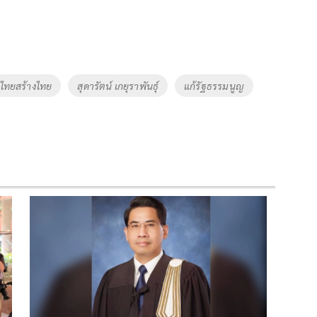
ไทยสร้างไทย
สุดารัตน์ เกยุราพันธุ์
แก้รัฐธรรมนูญ