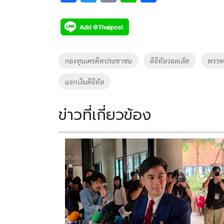
ac
wi
o
n
h
e
tt
p
e
ar
b
er
y
e
o
Li
Tags
กองทุนเครดิตประชาชน
ดิจิทัลวอลเล็ต
พรรค
o
n
แจกเงินดิจิทัล
k
k
ข่าวที่เกี่ยวข้อง