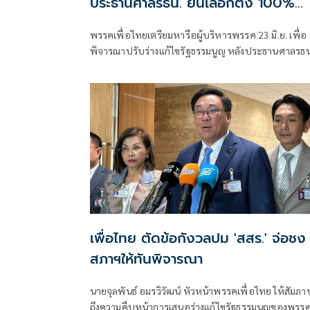
ประธานศาลรธน. ยันเลือกตั้ง 100%
ทำได้
พรรคเพื่อไทยเตรียมหารือผู้บริหารพรรค 23 มิ.ย. เพื่อ
พิจารณาปรับร่างแก้ไขรัฐธรรมนูญ หลังประธานศาลรธน
ระบุเลือกตั้งสมาชิกสภาร่างรัฐธรรมนูญ จากประชาชน
สามารถทำได้ 100%
เพื่อไทย ตัดข้อกังวลปม 'สสร.' จ่อชง
สภาฯให้ทันพิจารณา
นายจุลพันธ์ อมรวิวัฒน์ หัวหน้าพรรคเพื่อไทย ให้สัมภา
ถึงความคืบหน้าการเสนอร่างแก้ไขรัฐธรรมนูญของพรร