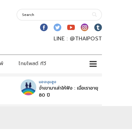
LINE : @THAIPOST
พ์
ไทยโพสต์ ทีวี
มองมุมสูง
จำเขามาเล่าให้ฟัง : เมื่อเราอายุ
80 ปี