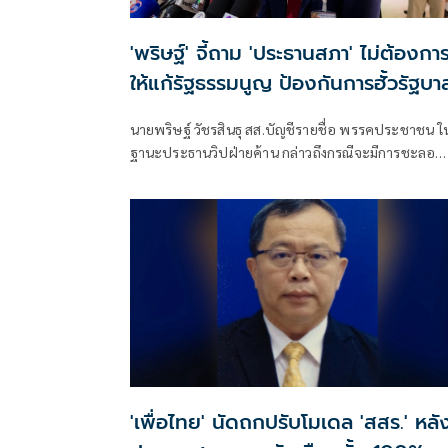
'พริษฐ์' จี้ถาม 'ประธานสภา' ไม่ต้องกา
ให้แก้รัฐธรรมนูญ ป้องกันการฮั้วรัฐบา
ป.ป.ช. ใช่หรือไม่
นายพริษฐ์ วัชรสินธุ สส.บัญชีรายชื่อ พรรคประชาชน ใ
ฐานะประธานวิปฝ่ายค้าน กล่าวถึงกรณีจะมีการชะลอ
วาระการพิจารณาร่างแก้ไขรัฐธรรมนูญ พ.ศ.2560 เพื่อ
ร่างของภาคประชาชน ว่า เรื่องนี้เป็นการหารือร่วมกันกั
รัฐบาล ซึ่งทั้ง 2 ฝ่ายมีความเห็นตรงกันว่
'เพื่อไทย' นัดถกปรับโมเดล 'สสร.' หลั