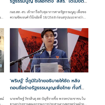
รัฐธรรมนูญ ชี้เลือกตั้ง 'สสร.' ได้ไม่ขัด
คำวินิจฉัย
กมธ.สส.-สว. เข้าหารือกับตุลาการศาลรัฐธรรมนูญ เพื่อขอ
.
ความชัดเจนคำวินิจฉัยที่ 18/2568 ก่อนสรุปแนวทางว่า
การเลือกสมาชิกสภาร่างรัฐธรรมนูญ หรือ สสร. จาก
ประชาชนโดยตรงสามารถดำเนินการได้ แต่คณะ
กรรมาธิการยกร่างรัฐธรรมนูญไม่อาจมาจากการเลือกตั้ง
โดยตรงของประชาชน
'พริษฐ์' จี้ภูมิใจไทยอธิบายให้ชัด หลัง
ถอนชื่อร่างรัฐธรรมนูญเพื่อไทย ทั้งที่
เคยโหวตหนุน
ษณ์
นายพริษฐ์ วัชรสินธุ สส.บัญชีรายชื่อ พรรคประชาชน ใน
ค
ฐานะประธานคณะกรรมการประสานงานพรรคร่วมฝ่าย