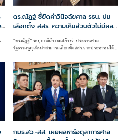
ร
ดร.ณัฎฐ์ ชี้ยึดคำวินิจฉัยศาล รธน. ปม
ล-
เลือกตั้ง สสร. ความเห็นส่วนตัวไม่มีผล
ผูกพัน
น
“ดร.ณัฏฐ์” ระบุกรณีมีกระแสอ้างว่าประธานศาล
รัฐธรรมนูญเห็นว่าสามารถเลือกตั้ง สสร.จากประชาชนได้
รอ
100% ว่า หากเป็นเพียงความเห็นส่วนตัว ย่อมไม่มีผล
บวิ
ผูกพันทางกฎหมาย พร้อมย้ำต้องยึดคำวินิจฉัยศาล
รัฐธรรมนูญที่ 18/2568 ซึ่งกำหนดให้รัฐสภาไม่มีอำนา
ง
กมธ.สว.-สส. เผยผลหารือตุลาการศาล