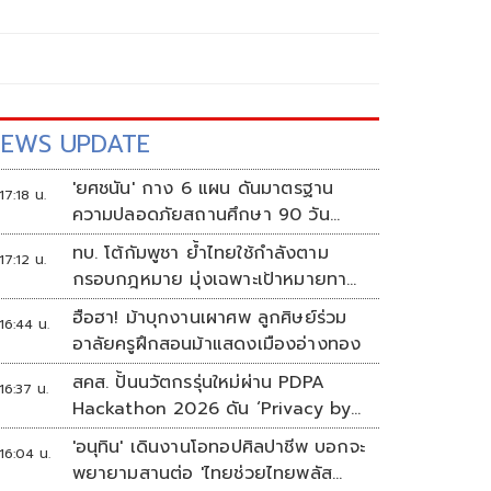
EWS UPDATE
'ยศชนัน' กาง 6 แผน ดันมาตรฐาน
17:18 น.
ความปลอดภัยสถานศึกษา 90 วัน
ป้องกันก่อเหตุรุนแรง
ทบ. โต้กัมพูชา ย้ำไทยใช้กำลังตาม
17:12 น.
กรอบกฎหมาย มุ่งเฉพาะเป้าหมายทาง
ทหาร
ฮือฮา! ม้าบุกงานเผาศพ ลูกศิษย์ร่วม
16:44 น.
อาลัยครูฝึกสอนม้าแสดงเมืองอ่างทอง
สคส. ปั้นนวัตกรรุ่นใหม่ผ่าน PDPA
16:37 น.
Hackathon 2026 ดัน ‘Privacy by
Design for all’ สู่โซลูชันคุ้มครอง
'อนุทิน' เดินงานโอทอปศิลปาชีพ บอกจะ
16:04 น.
ข้อมูลส่วนบุคคลที่ใช้ได้จริง
พยายามสานต่อ 'ไทยช่วยไทยพลัส