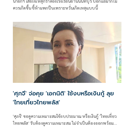
นายกฯ เสียใจเหตุกราดยิงโรงเรียนย่านนนทบุรี บอกแย่มากไม่
ควรเกิดขึ้น ชี้ห้ามพกปืนเพราะหวั่นเกิดเหตุแบบนี้
'ศุภจี' จ่อคุย 'เอกนิติ' ใช้งบหรือเงินกู้ ลุย
'ไทยเที่ยวไทยพลัส'
'ศุภจี' ขอดูความเหมาะสมใช้งบประมาณ หรือเงินกู้ 'ไทยเที่ยว
ไทยพลัส' รับต้องดูความเหมาะสม ไม่จำเป็นต้องออกพร้อม
'ไทยช่วยไทยพลัส'