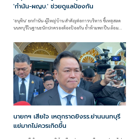
'กำนัน-ผญบ.' ช่วยดูแลป้องกัน
'อนุทิน' ยกกำนัน-ผู้ใหญ่บ้าน สำคัญต่อการบริหาร ชี้เหตุสลด
นนทบุรีในฐานะนักปกครองต้องป้องกัน ย้ำห้ามพกปืน ล้อม
คอกแล้วแต่ยังเล็ดลอดได้ ขอร่วมมือดูแลพื้นที่เข้ม เตรียมรุดลงดู
ที่เกิดเหตุ
นายกฯ เสียใจ เหตุกราดยิงรร.ย่านนนทบุรี
แย่มากไม่ควรเกิดขึ้น