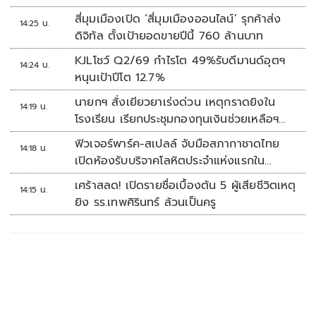
สี่มุมเมืองเปิด ‘สี่มุมเมืองออนไลน์’ รุกค้าส่ง
14:25 น.
ดิจิทัล ตั้งเป้ายอดขายปีนี้ 760 ล้านบาท
KJLโชว์ Q2/69 กำไรโต 49%รับดีมานด์อุตฯ
14:24 น.
หนุนเป้าปีโต 12.7%
นายกฯ สั่งเยียวยาเร่งด่วน เหตุกราดยิงใน
14:19 น.
โรงเรียน เรียกประชุมกองทุนเงินช่วยเหลือฯ
ทันที
ฟิวเจอร์พาร์ค-สเปลล์ จับมือสภากาชาดไทย
14:18 น.
เปิดห้องรับบริจาคโลหิตประจำแห่งแรกใน
ศูนย์การค้าปทุมธานี
เศร้าสลด! เปิดรายชื่อเบื้องต้น 5 ผู้เสียชีวิตเหตุ
14:15 น.
ยิง รร.เทพศิรินทร์ ล้วนเป็นครู