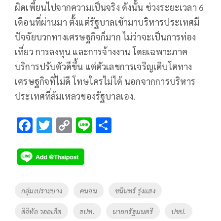
ผิดเพี้ยนไปจากความเป็นจริง ดังนั้น ช่วงระยะเวลา 6
เดือนที่ผ่านมา ตั้งแต่รัฐบาลเข้ามาบริหารประเทศมี
ปัจจัยบวกทางเศรษฐกิจก็มาก ไม่ว่าจะเป็นการท่อง
เที่ยว การลงทุน และการจ้างงาน โดยเฉพาะภาค
บริการปรับตัวดีขึ้น แต่ตัวเลขการเจริญเติบโตทาง
เศรษฐกิจที่ไม่ดี โทษใครไม่ได้ นอกจากการบริหาร
ประเทศที่ล้มเหลวของรัฐบาลเอง.
F
T
C
Li
S
ac
wi
o
n
h
e
tt
p
e
ar
b
er
y
e
o
Li
Tags
กลุ่มเปราะบาง
คนจน
ชนินทร์ รุ่งแสง
o
n
ดิจิทัล วอลเล็ต
ธปท.
นายกรัฐมนตรี
ปชป.
k
k