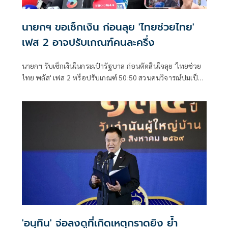
นายกฯ ขอเช็กเงิน ก่อนลุย 'ไทยช่วยไทย'
เฟส 2 อาจปรับเกณฑ์คนละครึ่ง
นายกฯ รับเช็กเงินในกระเป๋ารัฐบาล ก่อนตัดสินใจลุย 'ไทยช่วย
ไทย พลัส' เฟส 2 หรือปรับเกณฑ์ 50:50 สวนคนวิจารณ์ปมเป็น
ภาระประชาชน ชี้การค้า-จีดีพี พุ่งไม่พูดถึง ยันสถานะคลังยัง
แข็งแรง
'อนุทิน' จ่อลงดูที่เกิดเหตุกราดยิง ย้ำ