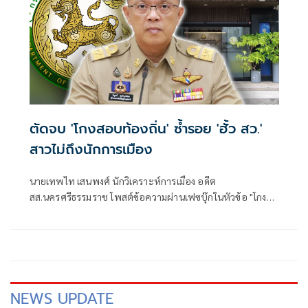
ตัดจบ 'โกงสอบท้องถิ่น' ซ้ำรอย 'ฮั้ว สว.'
สาวไม่ถึงนักการเมือง
นายเทพไท เสนพงศ์ นักวิเคราะห์การเมือง อดีต
สส.นครศรีธรรมราช โพสต์ข้อความผ่านเฟซบุ๊กในหัวข้อ "โกง
สว.-โกงสอบท้องถิ่น ตัดจบ ไม่ถึงนักการเมือง โดยระบุว่า
NEWS UPDATE