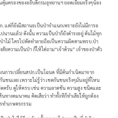
นคุ้มครองของอธิบดีกรมอุทยานฯ ยอดเยี่ยมจริงๆน้อง
่สปก. แต่ก็ยังมีสถานะเป็นป่าจำแนกเพราะยังไม่มีการอ
นานแล้ว) ดังนั้น ความเป็นป่าก็ยังดำรงอยู่ ต้นไม้ทุก
รมป่าไม้ ใครไปตัดทำลายถือเป็นความผิดตามพรบ.ป่า
งสงสัยความเป็นป่า ก็ให้ไต่ถาม“เจ้าด้วน” เจ้าของป่าตัว
การเปลี่ยนสปก.เป็นโฉนด ที่มีต้นกำเนิดมาจาก
ตกันชนเลย เพราะไม่รู้ว่า เขตกันชนจริงๆมันอยู่ที่ไหน
ดครับ ดูให้ครบ เช่น ความลาดชัน ความสูง ชนิดและ
ทางคมนาคม คิดเสียว่า ทำทั้งทีก็ทำเสียให้ถูกต้อง
การทำเกษตรกรรม