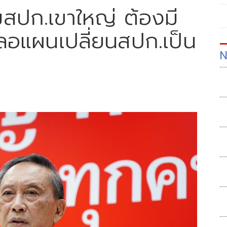
สปก.เขาใหญ่ ต้องมี
ะลอแผนเปลี่ยนสปก.เป็น
N