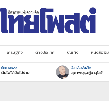
เศรษฐกิจ
ต่างประเทศ
บันเทิง
หนังสือพิม
ผักกาดหอม
วิสามัญบันเทิง
ดับไฟใต้มันไม่ง่าย
สุภาพบุรุษผู้อาวุโส?