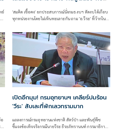
คนมีมารยาท
ทย์
'สมคิด เชื้อคง' ยกประสบการณ์นั่งกมธ.งบฯ ตัดงบได้เกือบ
ทุกหน่วยงานโดยไม่เห็นทะเลาะกัน ถาม 'อ.วีระ' ที่ว้ากในที่
ประชุมแสดงความเป็นคนมีอำนาจบาตรใหญ่ รู้ทุกอย่าง ไม่
เกรงอกเกรงใจถูกหรือไม่ สอนมวย คนเรามีเส้นแบ่งบางๆ
ระหว่าง คนพูดตรง กับ คนมีมารยาท
เปิดอีกมุม! กรมอุทยานฯ เคลียร์ปมร้อน
'วีระ' สับเละที่พักเลวทรามมาก
้อ
แถลงการณ์กรมอุทยานแห่งชาติ สัตว์ป่า และพันธุ์พืช
ะ
ชี้แจงข้อเท็จจริงกรณีนายวีระ ธีระภัทรานนท์ กรรมาธิการ