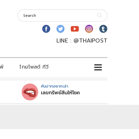
LINE : @THAIPOST
พ์
ไทยโพสต์ ทีวี
คันปากอยากเล่า
เลขทรัพย์สินให้โชค