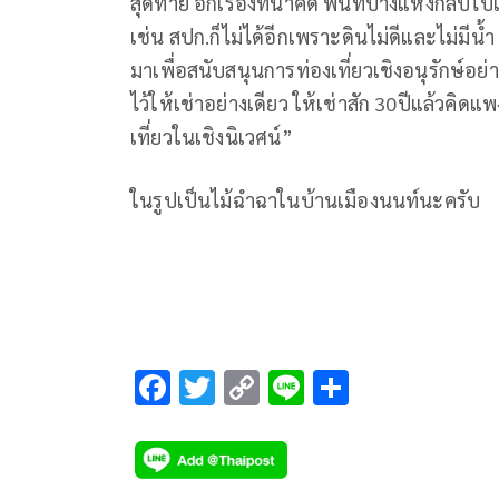
สุดท้าย อีกเรื่องที่น่าคิด พื้นที่บางแห่งกลับ
เช่น สปก.ก็ไม่ได้อีกเพราะดินไม่ดีและไม่มีน้
มาเพื่อสนับสนุนการท่องเที่ยวเชิงอนุรักษ์อย่
ไว้ให้เช่าอย่างเดียว ให้เช่าสัก 30ปีแล้วคิด
เที่ยวในเชิงนิเวศน์”
ในรูปเป็นไม้ฉำฉาในบ้านเมืองนนท์นะครับ
F
T
C
Li
S
ac
wi
o
n
h
e
tt
p
e
ar
b
er
y
e