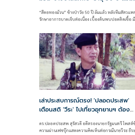
“สีดอทองม้วน” ช้างป่าวัย 50 ปี ล้มแล้ว หลังทีมสัตวแพ
รักษาอาการบาดเจ็บต่อเนื่อง เบื้องต้นพบปอดติดเชื้อ มี
แผลกดทับหลายแห่ง และร่างกายอ่อนเพลียจากการกิน
อาหารได้น้อย
เล่าประสบการณ์ตรง! 'ปลอดประสพ'
เตือนสติ 'วีระ' ไปเที่ยวอุทยานฯ ต้อง
ยอมรับธรรมชาติดิบๆให้ได้
ดร.ปลอดประสพ สุรัสวดี อดีตรองนายกรัฐมนตรี โพสต์ข
ความผ่านเฟซบุ๊กแสดงความคิดเห็นต่อกรณีนายวีระ ธีร