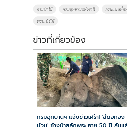
o
Li
Tags
กรมป่าไม้
กรมอุทยานแห่งชาติ
กรมแผนที่ท
o
n
พรบ.ป่าไม้
k
k
ข่าวที่เกี่ยวข้อง
กรมอุทยานฯ แจ้งข่าวเศร้า! 'สีดอทอง
ม้วน' ช้างป่าสลักพระ อายุ 50 ปี ล้มแล