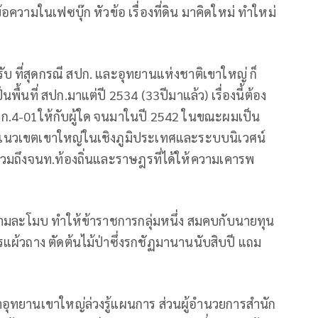
ความในเฟซบุ๊ก หัวข้อ เรื่องที่ดิน มาคิดใหม่ ทำใหม่
ับ ที่สุดกรณี สปก. และอุทยานแห่งชาติเขาใหญ่ ก็
ื้นที่ สปก.มาแต่ปี 2534 (33ปีมาแล้ว) เรื่องนี้ต้อง
ก.4-01ให้กับผู้ใด จนมาในปี 2542 ในขณะผมเป็น
ดงแนวเขตเขาใหญ่ในเชิงภูมิประเทศและระบบนิเวศน์
มรวมถึงจนท.ท้องถิ่นและราษฎรที่ได้ให้ความเคารพ
วามละโมบ ทำให้ข้าราชการกลุ่มหนึ่ง สมคบกับนายทุน
ารแผ้วถาง ตัดต้นไม้ป่าซึ่งรกชัฏมานานนับสิบปี แถม
้าอุทยานเขาใหญ่ล่วงรู้แผนการ ส่วนผู้อำนวยการสำนัก