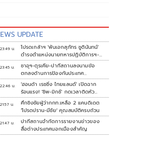
EWS UPDATE
โปรดเกล้าฯ 'พันเอกสุภัทร ชูตินันทน์'
23:49 น.
ดำรงตำแหน่งนายทหารปฏิบัติการฯ-
พระราชทานยศ 'พลตรี'
ซาอุฯ-ตุรเคีย-ปากีสถานลงนามข้อ
23:45 น.
ตกลงด้านการป้องกันประเทศ
ท่ามกลางสงครามในภูมิภาค
'ฮอนด้า เรซซิ่ง ไทยแลนด์' เปิดฉาก
22:46 น.
ร้อนแรง! 'ชิพ-มิกซ์' กดเวลาติดหัว
แถว ARRC สนาม 4 ที่มัลดาลิกา
ศึกชิงชัยผู้ว่ากกท.เหลือ 2 แคนดิเดต
21:57 น.
'โปรดปราน-มีชัย' คุณสมบัติครบถ้วน
ปากีสถานจำกัดการรายงานข่าวของ
21:47 น.
สื่อต่างประเทศนอกเมืองสำคัญ