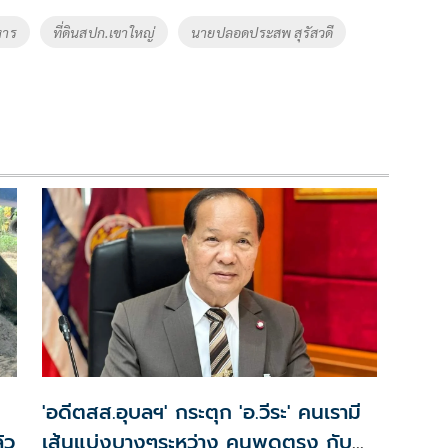
หาร
ที่ดินสปก.เขาใหญ่
นายปลอดประสพ สุรัสวดี
'อดีตสส.อุบลฯ' กระตุก 'อ.วีระ' คนเรามี
้ว
เส้นแบ่งบางๆระหว่าง คนพูดตรง กับ