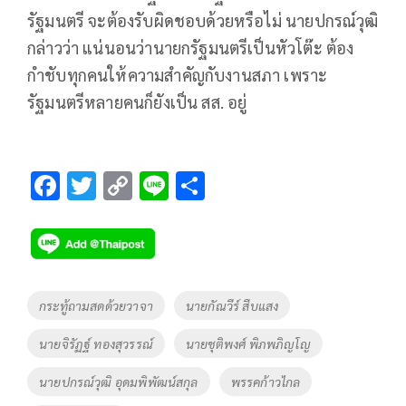
รัฐมนตรี จะต้องรับผิดชอบด้วยหรือไม่ นายปกรณ์วุฒิ
กล่าวว่า แน่นอนว่านายกรัฐมนตรีเป็นหัวโต๊ะ ต้อง
กำชับทุกคนให้ความสำคัญกับงานสภา เพราะ
รัฐมนตรีหลายคนก็ยังเป็น สส. อยู่
F
T
C
Li
S
ac
wi
o
n
h
e
tt
p
e
ar
b
er
y
e
o
Li
Tags
กระทู้ถามสดด้วยวาจา
นายกัณวีร์ สืบแสง
o
n
นายจิรัฏฐ์ ทองสุวรรณ์
นายชุติพงศ์​ พิภพภิญโญ
k
k
นายปกรณ์วุฒิ อุดมพิพัฒน์สกุล
พรรคก้าวไกล