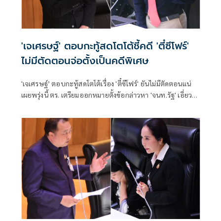
'เจเศรษฐ์' ตอบกะทู้สดโตโต้ชี้คดี 'ตี๋ซีโฟร์'
ไม่มีตัดตอนจ่อตั้งเป็นคดีพิเศษ
'เจเศรษฐ์’ ตอบกะทู้สดโตโต้เรื่อง 'ตี๋ซีโฟร์' ยันไม่มีตัดตอนแน่
เผยพรุ่งนี้ ตร. เตรียมออกหมายตั้งข้อกล่าวหา 'จนท.รัฐ' เอี่ยว
'เฉินหมิง ซัน' ย้ำรัฐบาลไม่นิ่งนอนใจ จ่อตั้งเป็นคดีพิเศษ