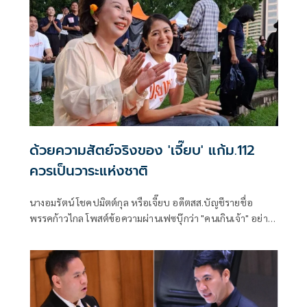
ด้วยความสัตย์จริงของ 'เจี๊ยบ' แก้ม.112
ควรเป็นวาระแห่งชาติ
นางอมรัตน์ โชคปมิตต์กุล หรือเจี๊ยบ อดีตสส.บัญชีรายชื่อ
พรรคก้าวไกล โพสต์ข้อความผ่านเฟซบุ๊กว่า "คนเกินเจ้า" อย่าง
น้อย 2 กลุ่ม