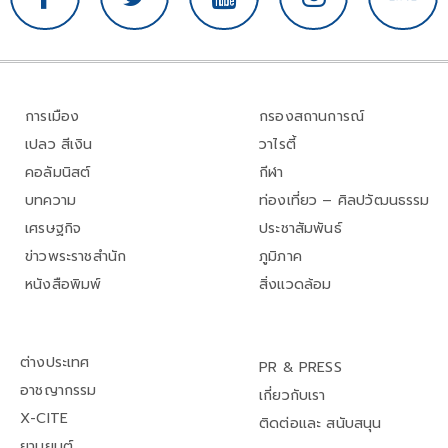
การเมือง
กรองสถานการณ์
เปลว สีเงิน
วาไรตี้
คอลัมนิสต์
กีฬา
บทความ
ท่องเที่ยว – ศิลปวัฒนธรรม
เศรษฐกิจ
ประชาสัมพันธ์
ข่าวพระราชสำนัก
ภูมิภาค
หนังสือพิมพ์
สิ่งแวดล้อม
ต่างประเทศ
PR & PRESS
อาชญากรรม
เกี่ยวกับเรา
X-CITE
ติดต่อและ สนับสนุน
ยานยนต์