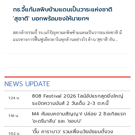
กธ.จี้แก้มลพิษข้ามแดนเป็นวาระแห่งชาติ
'สุชาติ' บอกพร้อมชงให้นายกฯ
สส.กล้าธรรมจี้ รบ.แก้ปัญหามลพิษข้ามแดนเป็นวาระแห่งชาติ มี
แนวทางการฟื้นฟูเยียวยาในทุกด้านอย่างไร ด้าน 'สุชาติ' ยัน
รบ.ไม่ได้นิ่งนอนใจแก้ปัญหา พร้อมนำเรียน 'นายกฯ' รับทราบ
NEWS UPDATE
808 Festival 2026 ไลน์อัปแรกสุดยิ่งใหญ่
1:24 น.
ระเบิดความมันส์ 2 วันเต็ม 2-3 ต.ค.นี้
M4 คัมแบคตามสัญญา! ปล่อย 2 ซิงเกิลแรก
1:16 น.
'อะดรีนาลีน' และ 'ชอบU'
'ดั๊ม คาราบาว' รวมเพื่อนวัยมัธยมตั้งวง
1:02 น.