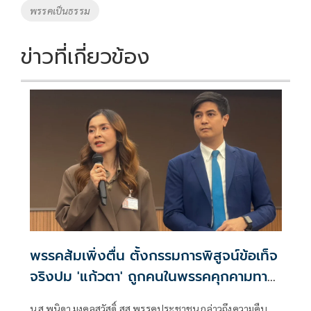
พรรคเป็นธรรม
ข่าวที่เกี่ยวข้อง
พรรคส้มเพิ่งตื่น ตั้งกรรมการพิสูจน์ข้อเท็จ
จริงปม 'แก้วตา' ถูกคนในพรรคคุกคามทาง
เพศ
น.ส.พนิดา มงคลสวัสดิ์ สส.พรรคประชาชน กล่าวถึงความคืบ