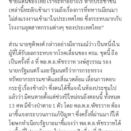
ชายแดนของไทย เราจะทำอย่างไร หากประชาชน
เหล่านี้ทะลักเข้ามา รวมถึงเรื่องการที่ทหารเมียนมา
ไม่ส่งแรงงานเข้ามาในประเทศไทย ซึ่งกระทบมากกับ
โรงงานอุตสาหกรรมต่างๆ ของประเทศไทย”
ส่วน นายชุติพงศ์ กล่าวอย่างมีอารมณ์ว่า เป็นหนึ่งใน
ผู้ที่ได้รับผลกระทบจากโรคเลื่อนของ ครม. ชุดนี้ ถือ
เป็นครั้งที่ 4 ที่ พล.ต.อ.พัชรวาท วงษ์สุวรรณ รอง
นายกรัฐมนตรี และรัฐมนตรีว่าการกระทรวง
ทรัพยากรธรรมชาติและสิ่งแวดล้อม เลื่อนการตอบ
กระทู้ เรื่องช้างป่า ซึ่งตนได้ชี้แจงในห้องประชุมไป
แล้วว่า มีคนตายตั้งแต่ช่วงปีใหม่จนถึงตอนนี้ ทั้งหมด
13 ศพ มีช้างป่าตาย 1 ตัว โดย พล.ต.อ.พัชรวาท ต้อง
มาชี้แจงกระบวนการแก้ปัญหา ซึ่งครั้งที่ผ่านมา ก็ให้
โฆษกทำเนียบรัฐบาลมาชี้แจงว่า พล.ต.อ.พัชรวาทได้