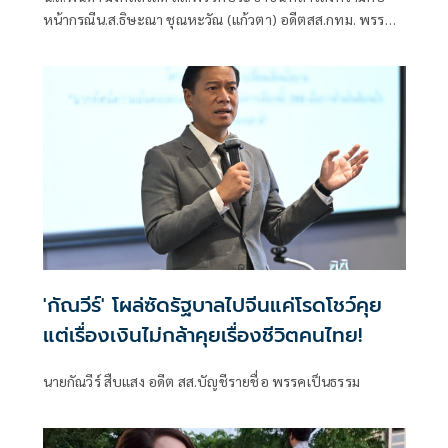
หน้ากรณีน.ส.ธิษะณา ชุณหะวัณ (แก้วตา) อดีตสส.กทม. พรรค
ประชาชน ถูกคุกคามทางเพศ ว่า ได้มีการตั้งคณะกรรมการโดย
ไม่มีผู้ที่มีส่วนเกี่ยวข้องกับสภาชุดที่ผ่านมาขึ้นมา เพื่อเปิดพื้นที่
ให้ผู้เสียหายรู้สึกสบายใจที่สุด วางใจที่สุด และปลอดภัยที่สุด
'กัณวีร์' โผล่ซัดรัฐบาลไปจีนแค่โรดโชว์คุย
แต่เรื่องเงินไม่กล้าคุยเรื่องชีวิตคนไทย!
นายกัณวีร์ สืบแสง อดีต สส.บัญชีรายชื่อ พรรคเป็นธรรม