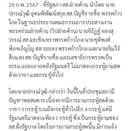
29 ก.พ. 2567 - ที่รัฐสภา สส.ฝ่ายค้าน นำโดย นาย
ปกรณ์วุฒิ อุดมพิพัฒน์สกุล สส.บัญชีรายชื่อ พรรคก้าว
ไกล ในฐานะประธานคณะกรรมการประสานงาน
พรรคร่วมฝ่ายค้าน (วิปฝ่ายค้าน)​ นายจิรัฏฐ์ ทองสุ
วรรณ์ สส.ฉะเชิงเทราพรรคก้าวไกล นายชุติพงศ์
พิภพภิญโญ สส.ระยอง พรรคก้าวไกล และนายกัณวีร์
สืบแสง สส.บัญชีรายชื่อ และเลขาธิการพรรคเป็น
ธรรม แถลงภายหลังรัฐมนตรี ไม่มาตอบกระทู้ถามสด
ด้วยวาจา และกระทู้ทั่วไป
โดยนายปกรณ์วุฒิ กล่าวว่า วันนี้ในที่ประชุมสภามี
ปัญหาพอสมควร เนื่องจากมีการถามกระทู้สดด้วย
วาจา 3 กระทู้ รวมถึงกระทู้ทั่วไปอีก 4 กระทู้ แต่มี
รัฐมนตรีมาตอบเพียง 1 กระทู้ ซึ่งเป็นกระทู้ถามของ
สส.ฝั่งรัฐบาล โดยในการถามกระทู้สดนั้น มีการแจ้ง