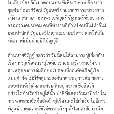
ไม่เกี่ยวข้อง ก็ยังมาตอบแทน ที่เห็น 2 ท่าน คือ นาย
จุลพันธ์ อมรวิวัฒน์ รัฐมนตรีช่วยว่าการกระทรวงการ
คลัง และนางสาวมนพร เจริญศรี รัฐมนตรีช่วยว่าการ
กระทรวงคมนาคม คนที่ทำงานก็ทำไป คนที่ไม่ทำก็ไม่
ยอมทำสักที รัฐมนตรีในฐานะฝ่ายบริหาร ควรให้เกีย
รติสภาทึ่เป็นฝ่ายนิติบัญญัติ
ด้านนายจิรัฏฐ์ กล่าวว่า วันนี้ตนได้ถามกระทู้เกี่ยวกับ
เรื่องการกู้เรือหลวงสุโขทัย เราอยากรู้ความจริง ว่า
สาเหตุของการล่มคืออะไร ตอนนี้กองทัพเรือกู้เรือ
แบบจำกัด ไม่มีวัตถุประสงค์หาสาเหตุการล่ม ผลการ
สอบสวนที่กำลังสอบสวนกันอยู่ จะน่าเชื่อถือได้
อย่างไร ถ้าเรือยังอยู่ใต้น้ำ ปาหี่ที่แสดงกันมาปีกว่า ใน
การพยายามจัดซื้อจัดจ้างกู้เรือ และไม่สำเร็จ ไม่มีการ
พิสูจน์ ว่าคุณสมบัติไม่ครบ จริงๆ ทั้งโลกสงสัยว่า เรือ