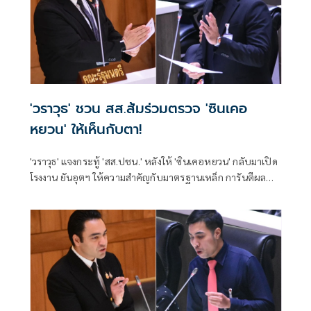
'วราวุธ' ชวน สส.ส้มร่วมตรวจ 'ซินเคอ
หยวน' ให้เห็นกับตา!
'วราวุธ' แจงกระทู้ 'สส.ปชน.' หลังให้ 'ซินเคอหยวน' กลับมาเปิด
โรงงาน ยันอุตฯ ให้ความสำคัญกับมาตรฐานเหล็ก การันตีผล
ตรวจสอบผ่านมาตรฐาน พร้อมชวน 'กฤช' บุกโรงงานร่วมตรวจ
สอบด้วยกัน