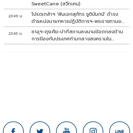
SweetCane (สวีทเคน)
โปรดเกล้าฯ 'พันเอกสุภัทร ชูตินันทน์' ดำรง
23:49 น.
ตำแหน่งนายทหารปฏิบัติการฯ-พระราชทานยศ
'พลตรี'
ซาอุฯ-ตุรเคีย-ปากีสถานลงนามข้อตกลงด้าน
23:45 น.
การป้องกันประเทศท่ามกลางสงครามใน
ภูมิภาค