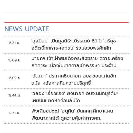
NEWS UPDATE
'ลุงป้อม' เปิดมูลนิธิฯเบิร์ธเดย์ 81 ปี 'ตรีนุช-
13:21 น.
อดีตบิ๊กทหาร-เอกชน' ร่วมอวยพรคึกคัก
นายกฯ เข้าเฝ้าสมเด็จพระสังฆราช ถวายเครื่อง
13:09 น.
สักการะ เนื่องในเทศกาลเข้าพรรษา ประจำปี
2569
‘วัฒนา’ ประกาศชิงนายก อบจ.ขอนแก่นอีก
13:02 น.
สมัย หลังศาลคืนความบริสุทธิ์
'ฉลอง เรี่ยวแรง' ยิงนายก อบจ.นนทบุรีดับ!
12:44 น.
เผยปมแตกหักก่อนลั่นไก
ฟังเสียงปชช.! 'อนุทิน' ยันคกก.ศึกษาแผน
12:31 น.
พัฒนาภาคใต้ ดูความคุ้มค่าทางศก.