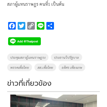
สภาผู้แทนราษฎร คนที่1 เป็นต้น
F
T
C
Li
S
ac
wi
o
n
h
e
tt
p
e
ar
b
er
y
e
o
Li
Tags
ประชุมสภาผู้แทนราษฎรง
ประธานวิปรัฐบาล
o
n
พรรคเพื่อไทย
สส.เพื่อไทย
อดิศร เพียงเกษ
k
k
ข่าวที่เกี่ยวข้อง