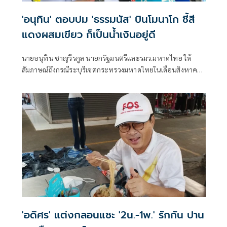
'อนุทิน' ตอบปม 'ธรรมนัส' บินโมนาโก ชี้สี
แดงผสมเขียว ก็เป็นน้ำเงินอยู่ดี
นายอนุทิน ชาญวีรกูล นายกรัฐมนตรีและรมว.มหาดไทย ให้
สัมภาษณ์ถึงกรณีระบุรีเซตกระทรวงมหาดไทยในเดือนสิงหาคม
จะเริ่มต้น ด้วยการโยกย้ายใช่หรือไม่ ว่า
'อดิศร' แต่งกลอนแซะ '2น.-1พ.' รักกัน ปาน