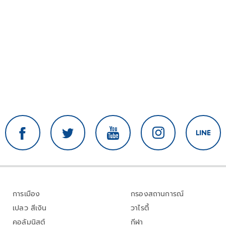
การเมือง
กรองสถานการณ์
เปลว สีเงิน
วาไรตี้
คอลัมนิสต์
กีฬา