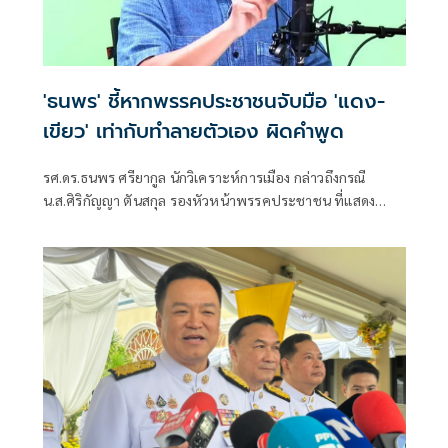
'ธนพร' ชี้หากพรรคประชาชนจับมือ 'แดง-
เขียว' เท่ากับทำลายตัวเอง ผิดคำพูด
รศ.ดร.ธนพร ศรียากูล นักวิเคราะห์การเมือง กล่าวถึงกรณี
น.ส.ศิริกัญญา ตันสกุล รองหัวหน้าพรรคประชาชน ที่แสดง
ความเห็นว่าหากเกิดการจัดตั้งรัฐบาลระหว่างพรรคเพื่อไทยกับ
พรรคภูมิใจไทย ก็จำเป็นต้องพูดคุยกับพรรคประชาชนด้วยว่า