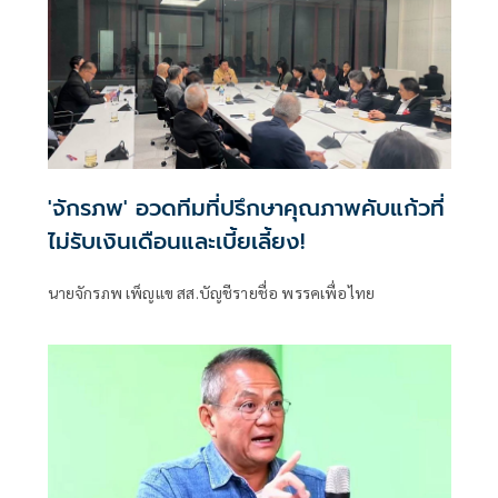
'จักรภพ' อวดทีมที่ปรึกษาคุณภาพคับแก้วที่
ไม่รับเงินเดือนและเบี้ยเลี้ยง!
นายจักรภพ เพ็ญแข สส.บัญชีรายชื่อ พรรคเพื่อไทย