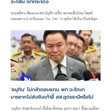
จะกลืน เขากระโดง
นายอดิศร เพียงเกษ สส.บัญชีรายชื่อ พรรคเพื่อไทย โพสต์
กลอนผ่าน X เหน็บแนม "2น.-1พ." ว่า สุขใด ได้เห็น เป็นขวัญตา
ยากจะพรร
'อนุทิน' ไม่กล้าตอบแทน พท.จะรักษา
มารยาทไม่ส่งชิงเก้าอี้ สส.อุดรธานีหรือไม่
'อนุทิน' ยันส่งรักษาเก้าอี้เลือกตั้งซ่อม อุดรฯ เขต 3 ชี้สนามเลือก