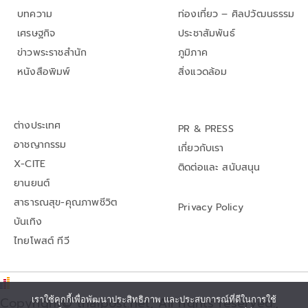
บทความ
ท่องเที่ยว – ศิลปวัฒนธรรม
เศรษฐกิจ
ประชาสัมพันธ์
ข่าวพระราชสำนัก
ภูมิภาค
หนังสือพิมพ์
สิ่งแวดล้อม
ต่างประเทศ
PR & PRESS
อาชญากรรม
เกี่ยวกับเรา
X-CITE
ติดต่อและ สนับสนุน
ยานยนต์
สาธารณสุข-คุณภาพชีวิต
Privacy Policy
บันเทิง
ไทยโพสต์ ทีวี
Copyright© thaipost.net, All rights reserved.,
เราใช้คุกกี้เพื่อพัฒนาประสิทธิภาพ และประสบการณ์ที่ดีในการใช้