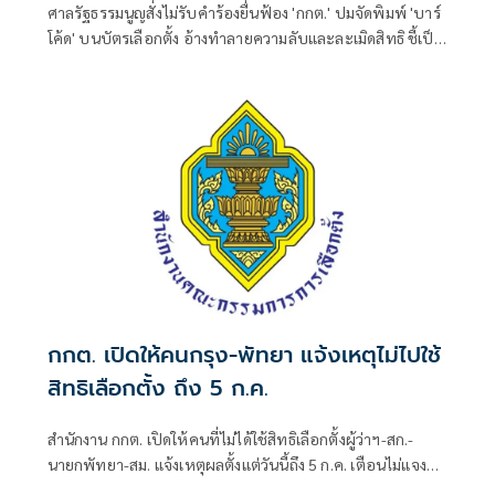
ศาลรัฐธรรมนูญสั่งไม่รับคำร้องยื่นฟ้อง 'กกต.' ปมจัดพิมพ์ 'บาร์
โค้ด' บนบัตรเลือกตั้ง อ้างทำลายความลับและละเมิดสิทธิ ชี้เป็น
เพียงการแสดงความเห็น-ไร้เหตุผลโต้แย้ง ย้ำชัดผู้ร้องไม่ใช่ผู้ถูก
ละเมิดสิทธิโดยตรง
กกต. เปิดให้คนกรุง-พัทยา แจ้งเหตุไม่ไปใช้
สิทธิเลือกตั้ง ถึง 5 ก.ค.
สำนักงาน กกต. เปิดให้คนที่ไม่ได้ใช้สิทธิเลือกตั้งผู้ว่าฯ-สก.-
นายกพัทยา-สม. แจ้งเหตุผลตั้งแต่วันนี้ถึง 5 ก.ค. เตือนไม่แจง
โดนจำกัดสิทธิ 2 ปี