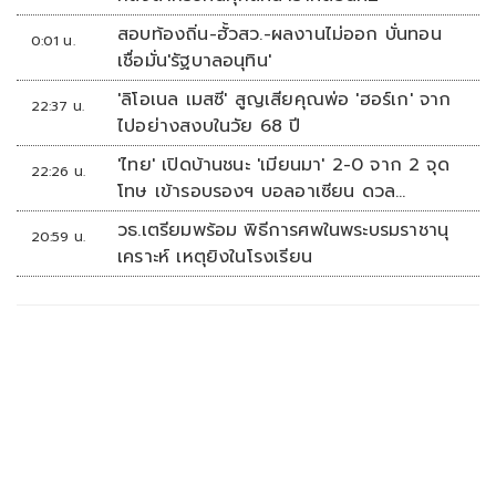
สอบท้องถิ่น-ฮั้วสว.-ผลงานไม่ออก บั่นทอน
0:01 น.
เชื่อมั่น'รัฐบาลอนุทิน'
'ลิโอเนล เมสซี' สูญเสียคุณพ่อ 'ฮอร์เก' จาก
22:37 น.
ไปอย่างสงบในวัย 68 ปี
'ไทย' เปิดบ้านชนะ 'เมียนมา' 2-0 จาก 2 จุด
22:26 น.
โทษ เข้ารอบรองฯ บอลอาเซียน ดวล
'สิงคโปร์'
วธ.เตรียมพร้อม พิธีการศพในพระบรมราชานุ
20:59 น.
เคราะห์ เหตุยิงในโรงเรียน