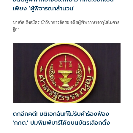
เพียง 'ผู้พิจารณาสำนวน'
นายวัส ติงสมิตร นักวิชาการอิสระ อดีตผู้พิพากษาอาวุใสในศาล
ฎีกา
ตกอีกคดี! มติเอกฉันท์ไม่รับคำร้องฟ้อง
'กกต.' ปมพิมพ์บาร์โค้ดบนบัตรเลือกตั้ง