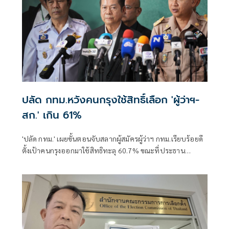
ปลัด กทม.หวังคนกรุงใช้สิทธิ์เลือก 'ผู้ว่าฯ-
สก.' เกิน 61%
'ปลัด กทม.' เผยขั้นตอนจับสลากผู้สมัครผู้ว่าฯ กทม.เรียบร้อยดี
ตั้งเป้าคนกรุงออกมาใช้สิทธิทะลุ 60.7% ขณะที่ประธาน
กกต.ยันความพร้อมเลือกตั้งกทม.-พัทยา ยันไม่มีบาร์โค้ด