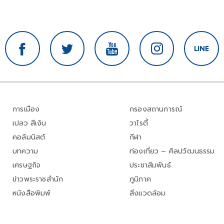
การเมือง
กรองสถานการณ์
เปลว สีเงิน
วาไรตี้
คอลัมนิสต์
กีฬา
บทความ
ท่องเที่ยว – ศิลปวัฒนธรรม
เศรษฐกิจ
ประชาสัมพันธ์
ข่าวพระราชสำนัก
ภูมิภาค
หนังสือพิมพ์
สิ่งแวดล้อม