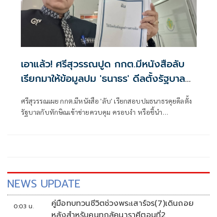
เอาแล้ว! ศรีสุวรรณปูด กกต.มีหนังสือลับ
เรียกมาให้ข้อมูลปม 'ธนาธร' ดีลตั้งรัฐบาล
กับทักษิณ
ศรีสุวรรณเผย กกต.มีหนังสือ 'ลับ' เรียกสอบปมธนาธรคุยดีลตั้ง
รัฐบาลกับทักษิณเข้าข่ายควบคุม ครอบงำ หรือชี้นำ
พรรคการเมืองหรือไม่
NEWS UPDATE
คู่มือทบทวนชีวิตช่วงพระเสาร์จร(7)เดินถอย
0:03 น.
หลังสำหรับคนทุกลัคนาราศีตอนที่2