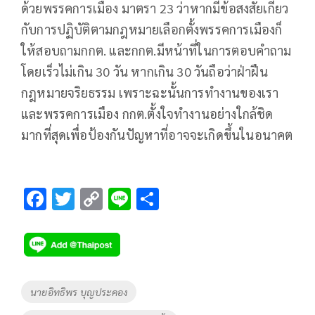
ด้วยพรรคการเมือง มาตรา 23 ว่าหากมีข้อสงสัยเกี่ยว
กับการปฏิบัติตามกฎหมายเลือกตั้งพรรคการเมืองก็
ให้สอบถามกกต. และกกต.มีหน้าที่ในการตอบคำถาม
โดยเร็วไม่เกิน 30 วัน หากเกิน 30 วันถือว่าฝ่าฝืน
กฎหมายจริยธรรม เพราะฉะนั้นการทำงานของเรา
และพรรคการเมือง กกต.ตั้งใจทำงานอย่างใกล้ชิด
มากที่สุดเพื่อป้องกันปัญหาที่อาจจะเกิดขึ้นในอนาคต
F
T
C
Li
S
ac
wi
o
n
h
e
tt
p
e
ar
b
er
y
e
o
Li
Tags
นายอิทธิพร บุญประคอง
o
n