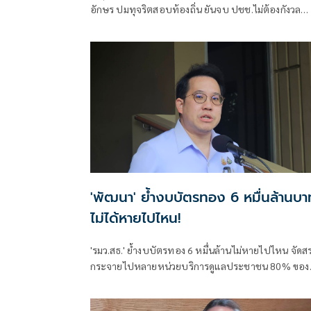
อักษร ปมทุจริตสอบท้องถิ่น ยันจบ ปชช.ไม่ต้องกังวล
ปกป้องใคร พอใจ ขรก.ยึดแนวทางปิดชื่อถือพฤติกรรม
บอกไม่มีใครวิ่งเต้นได้ ชี้รีเซ็ต มท.จบใน ก.ย.นี้
'พัฒนา' ย้ำงบบัตรทอง 6 หมื่นล้านบา
ไม่ได้หายไปไหน!
'รมว.สธ.' ย้ำงบบัตรทอง 6 หมื่นล้านไม่หายไปไหน จัดส
กระจายไปหลายหน่วยบริการดูแลประชาชน 80% ของ
ประเทศ เผยเตรียมปรับวิธีทำงานให้สอดคล้อง พ.ร.บ.
ภูมิ ยืนยันทุกบาททุกสตางค์ต้องคุ้มค่า