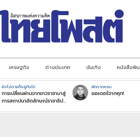
เศรษฐกิจ
ต่างประเทศ
บันเทิง
หนังสือพิม
ยังไม่ตายก็อยู่กันไป
ผักกาดหอม
การเปลี่ยนผ่านจากเทวราชามาสู่
ออเดอร์จากคุก!
การสถาปนาอัตลักษณ์ราชาธิป
ไตยแบบพุทธศาสนาในพระไตร
ปิฏก : สามัญผลสูตรในฐานะ
ทฤษฎีขีดจำกัดของอำนาจรัฐ
เหนือแรงงานและทรัพย์สิน