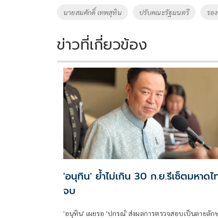
o
Li
Tags
นายสมศักดิ์ เทพสุทิน
ปรับคณะรัฐมนตรี
รอง
o
n
k
k
ข่าวที่เกี่ยวข้อง
'อนุทิน' ย้ำไม่เกิน 30 ก.ย.รีเซ็ตมหาดไ
จบ
'อนุทิน' เผยรอ 'ปกรณ์' ส่งผลการตรวจสอบเป็นลายลัก