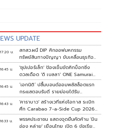
EWS UPDATE
สกสว.ผนึ DIP คิกออฟมหกรรม
17:20 น.
ทรัพย์สินทางปัญญา ขับเคลื่อนธุรกิจ
ไทยสู่อนาคต
'ซุปเปอร์เล็ก' ป้องเข็มขัดคิกบ็อกซิ่ง
16:45 น.
ดวลเดือด 'ดิ เบลลา' ONE Samurai
4
‘เอกนิติ’ ปลื้มบอนด์ออมพลัสล็อตแรก
16:45 น.
กระแสตอบรับดี รายย่อยได้รับ
จัดสรร2.2หมื่นคน เปิดจองรอบใหม่
'คาราบาว' สร้างเวทีแห่งโอกาส ระเบิก
16:43 น.
ก.ย.นี้
ศึก Carabao 7-a-Side Cup 2026
หาแชมป์ดูบอลที่เวมบลีย์
พรรคประชาชน แสดงจุดยืนคัดค้าน 'มิน
16:33 น.
อ่อง หล่าย' เยือนไทย เปิด 6 ข้อเรียก