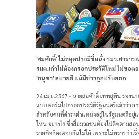
'สมศักดิ์' ไม่หลุดปากมีชื่อนั่ง รมว.สาธ
รมต.เก่าไม่ต้องกรอกประวัติใหม่ ไม่ขอตอบ
'อนุชา' สบายดี แม้มีข่าวถูกปรับออก
24 เม.ย.2567 - นายสมศักดิ์ เทพสุทิน รองนา
แบบฟอร์มไปกรอกประวัติรัฐมนตรีแล้วว่า กา
สำหรับคนที่ดำรงตำแหน่งอยู่ในรัฐมนตรีอยู่แล
ไหน อย่างไร ซึ่งสื่อมวลชนต้องไปติดตามสอบ
รายชื่อก็คงตอบกันไม่ได้ เพราะไม่ทราบว่าเรื