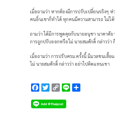
เมื่อถามว่า หากต้องมีการปรับเปลี่ยนจริงๆ ห่ว
คนอื่นเขาก็ทำได้ ทุกคนมีความสามารถ ไม่ได
ถามว่า ได้มีการพูดคุยกับนายอนุชา นาคาศัย
การถูกปรับออกหรือไม่ นายสมศักดิ์ กล่าวว่า ก
เมื่อถามว่า การปรับครม.ครั้งนี้ มีมวลชนเส
ไม่ นายสมศักดิ์ กล่าวว่า อย่าไปคิดแทนเขา
F
T
C
Li
S
ac
wi
o
n
h
e
tt
p
e
ar
b
er
y
e