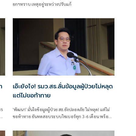
ยกฯทราบ เหตุอยู่ระหว่างปรับแก้
ท
เอ๊ะยังไง! รมว.สธ.ลั่นข้อมูลผู้ป่วยไม่หลุด
แต่ไม่ขอท้าทาย
รร
'พัฒนา' มั่นใจข้อมูลผู้ป่วย สธ.ยังปลอดภัย ไม่หลุด! แต่ไม่
ขอท้าทาย ยันทดสอบระบบไซเบอร์ทุก 3-6 เดือน พร้อม
ปฐม
ยกระดับเรื่อยๆ