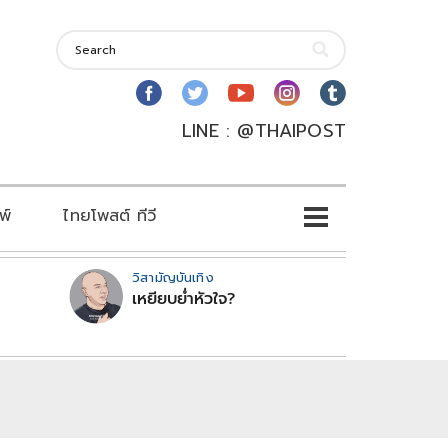
LINE : @THAIPOST
พ์
ไทยโพสต์ ทีวี
วิสามัญบันเทิง
เหยียบย่ำหัวใจ?