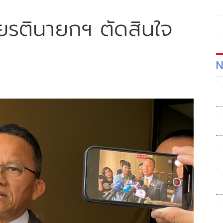
กียรตินายกฯ ตัดสินใจ
N