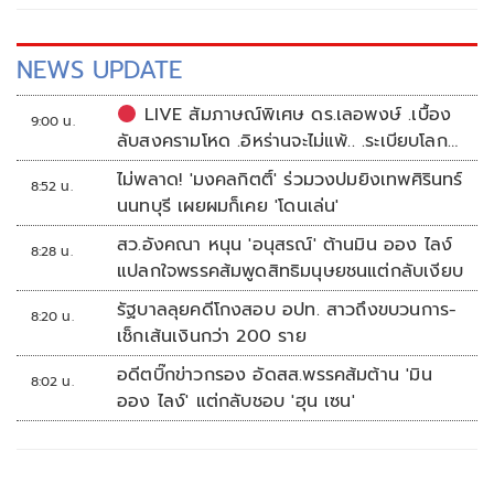
NEWS UPDATE
LIVE สัมภาษณ์พิเศษ ดร.เลอพงษ์ .เบื้อง
9:00 น.
ลับสงครามโหด .อิหร่านจะไม่แพ้.. .ระเบียบโลก
ใหม่ในตะวันออกกลาง…. | อิสรภาพแห่งความ
ไม่พลาด! 'มงคลกิตติ์' ร่วมวงปมยิงเทพศิรินทร์
8:52 น.
คิด กับ..สำราญ รอดเพชร
นนทบุรี เผยผมก็เคย 'โดนเล่น'
สว.อังคณา หนุน 'อนุสรณ์' ต้านมิน ออง ไลง์
8:28 น.
แปลกใจพรรคส้มพูดสิทธิมนุษยชนแต่กลับเงียบ
รัฐบาลลุยคดีโกงสอบ อปท. สาวถึงขบวนการ-
8:20 น.
เช็กเส้นเงินกว่า 200 ราย
อดีตบิ๊กข่าวกรอง อัดสส.พรรคส้มต้าน 'มิน
8:02 น.
ออง ไลง์' แต่กลับชอบ 'ฮุน เซน'