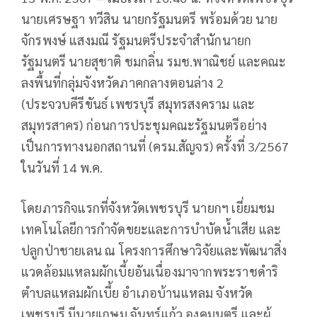
นายเศรษฐา ทวีสิน นายกรัฐมนตรี พร้อมด้วย นาย
จักรพงษ์ แสงมณี รัฐมนตรีประจำสำนักนายก
รัฐมนตรี นายสุชาติ ชมกลิ่น รมช.พาณิชย์ และคณะ
ลงพื้นที่กลุ่มจังหวัดภาคกลางตอนล่าง 2
(ประจวบคีรีขันธ์ เพชรบุรี สมุทรสงคราม และ
สมุทรสาคร) ก่อนการประชุมคณะรัฐมนตรีอย่าง
เป็นการทางนอกสถานที่ (ครม.สัญจร) ครั้งที่ 3/2567
ในวันที่ 14 พ.ค.
โดยภารกิจแรกที่จังหวัดเพชรบุรี นายกฯ เยี่ยมชม
เทคโนโลยีการกำจัดขยะและการบำบัดน้ำเสีย และ
ปลูกป่าชายเลน ณ โครงการศึกษาวิจัยและพัฒนาสิ่ง
แวดล้อมแหลมผักเบี้ยอันเนื่องมาจากพระราชดำริ
ตำบลแหลมผักเบี้ย อำเภอบ้านแหลม จังหวัด
เพชรบุรี มีนายเกษม จันทร์แก้ว องคมนตรี และผู้