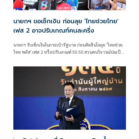
นายกฯ ขอเช็กเงิน ก่อนลุย 'ไทยช่วยไทย'
เฟส 2 อาจปรับเกณฑ์คนละครึ่ง
นายกฯ รับเช็กเงินในกระเป๋ารัฐบาล ก่อนตัดสินใจลุย 'ไทยช่วย
ไทย พลัส' เฟส 2 หรือปรับเกณฑ์ 50:50 สวนคนวิจารณ์ปมเป็น
ภาระประชาชน ชี้การค้า-จีดีพี พุ่งไม่พูดถึง ยันสถานะคลังยัง
แข็งแรง