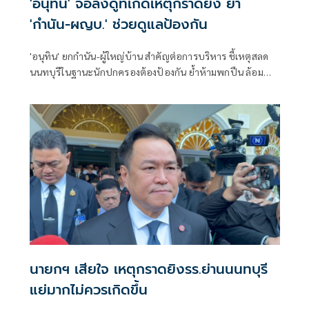
'อนุทิน' จ่อลงดูที่เกิดเหตุกราดยิง ย้ำ
'กำนัน-ผญบ.' ช่วยดูแลป้องกัน
'อนุทิน' ยกกำนัน-ผู้ใหญ่บ้าน สำคัญต่อการบริหาร ชี้เหตุสลด
นนทบุรีในฐานะนักปกครองต้องป้องกัน ย้ำห้ามพกปืน ล้อม
คอกแล้วแต่ยังเล็ดลอดได้ ขอร่วมมือดูแลพื้นที่เข้ม เตรียมรุดลงดู
ที่เกิดเหตุ
นายกฯ เสียใจ เหตุกราดยิงรร.ย่านนนทบุรี
แย่มากไม่ควรเกิดขึ้น