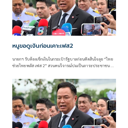
หนูขอดูเงินก่อนเคาะเฟส2
นายกฯ รับต้องเช็กเงินในกระเป๋ารัฐบาลก่อนตัดสินใจลุย “ไทย
ช่วยไทยพลัส เฟส 2” สวนคนวิจารณ์ปมเป็นภาระประชาชน ชี้
การค้า-จีดีพีพุ่งไม่พูดถึง “ศุภจี” รอถก “เอกนิติ” ดันไทยเที่ยว
ไทยพลัสหรือไม่