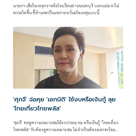
นายกฯ เสียใจเหตุกราดยิงโรงเรียนย่านนนทบุรี บอกแย่มากไม่
ควรเกิดขึ้น ชี้ห้ามพกปืนเพราะหวั่นเกิดเหตุแบบนี้
'ศุภจี' จ่อคุย 'เอกนิติ' ใช้งบหรือเงินกู้ ลุย
'ไทยเที่ยวไทยพลัส'
'ศุภจี' ขอดูความเหมาะสมใช้งบประมาณ หรือเงินกู้ 'ไทยเที่ยว
ไทยพลัส' รับต้องดูความเหมาะสม ไม่จำเป็นต้องออกพร้อม