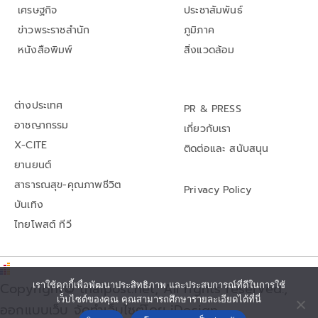
เศรษฐกิจ
ประชาสัมพันธ์
ข่าวพระราชสำนัก
ภูมิภาค
หนังสือพิมพ์
สิ่งแวดล้อม
ต่างประเทศ
PR & PRESS
อาชญากรรม
เกี่ยวกับเรา
X-CITE
ติดต่อและ สนับสนุน
ยานยนต์
สาธารณสุข-คุณภาพชีวิต
Privacy Policy
บันเทิง
ไทยโพสต์ ทีวี
Copyright© thaipost.net, All rights reserved.,
เราใช้คุกกี้เพื่อพัฒนาประสิทธิภาพ และประสบการณ์ที่ดีในการใช้
เว็บไซต์ของคุณ คุณสามารถศึกษารายละเอียดได้ที่นี่
ออกแบบเว็บ จัดทำเว็บไซต์โดย iDesign