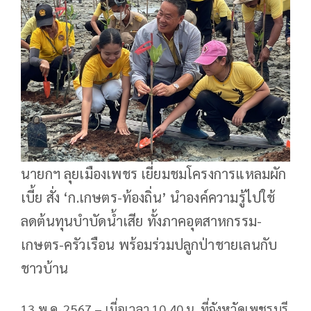
นายก​ฯ​ ลุยเมืองเพชร เยี่ยมชมโครงการแหลมผัก
เบี้ย สั่ง ‘ก.เกษตร-ท้องถิ่น’ นำองค์ความรู้ไปใช้
ลดต้นทุนบำบัดน้ำเสีย ทั้งภาคอุตสาหกรรม-
เกษตร-ครัวเรือน พร้อมร่วมปลูกป่าชายเลนกับ
ชาวบ้าน
13 พ.ค. 2567 – เมี่อเวลา 10.40 น. ที่จังหวัดเพชรบุรี