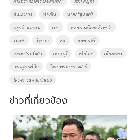
Tags
กระทรวงเกษตรและสหกรณ์
ครม.สัญจร
o
n
ต้นโกงกาง
ท้องถิ่น
นายกรัฐมนตรี
k
k
ปลูกป่าชายเลน
พท.
พรรครวมไทยสร้างชาติ
รทสช.
รัฐบาล
สส.
องคมนตรี
เกษม จันทร์แก้ว
เพชรบุรี
เพื่อไทย
เมืองเพชร
เศรษฐา ทวีสิน
โครงการพระราชดำริ
โครงการแหลมผักเบี้ย
ข่าวที่เกี่ยวข้อง