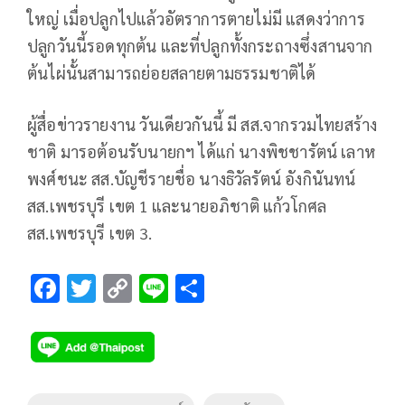
ใหญ่ เมื่อปลูกไปแล้วอัตราการตายไม่มี แสดงว่าการ
ปลูกวันนี้รอดทุกต้น และที่ปลูกทั้งกระถางซึ่งสานจาก
ต้นไผ่นั้นสามารถย่อยสลายตามธรรมชาติได้
ผู้สื่อข่าวรายงาน วันเดียวกันนี้ มี สส.จากรวมไทยสร้าง
ชาติ มารอต้อนรับนายกฯ ได้แก่ นางพิชชารัตน์ เลาห
พงศ์ชนะ สส.บัญชีรายชื่อ นางธิวัลรัตน์ อังกินันทน์
สส.เพชรบุรี เขต 1 และนายอภิชาติ แก้วโกศล
สส.เพชรบุรี เขต 3.
F
T
C
Li
S
ac
wi
o
n
h
e
tt
p
e
ar
b
er
y
e
o
Li