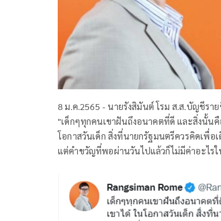
8 ม.ค.2565 - นายรังสิมันต์ โรม ส.ส.บัญชีรา
"เด็กๆทุกคนเขาฝันถึงอนาคตที่ดี และสิ่งนั้นค
โอกาสวันเด็ก สิ่งที่นายกรัฐมนตรีควรคิดเพื่
แต่คำขวัญที่พอผ่านวันไปแล้วก็ไม่มีค่าอะไรใ