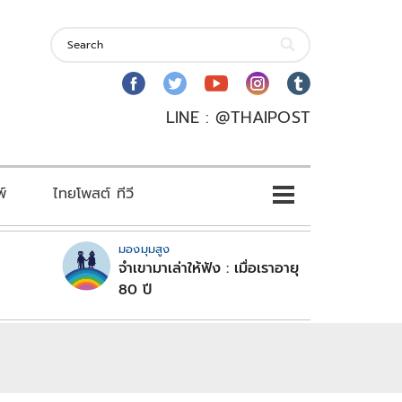
LINE : @THAIPOST
พ์
ไทยโพสต์ ทีวี
มองมุมสูง
จำเขามาเล่าให้ฟัง : เมื่อเราอายุ
80 ปี