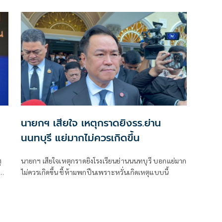
รม
วิจารณ์ปมเป็นภาระประชาชน ชี้การค้า-จีดีพี พุ่งไม่พูดถึง
ยันสถานะคลังยังแข็งแรง
นายกฯ เสียใจ เหตุกราดยิงรร.ย่าน
นนทบุรี แย่มากไม่ควรเกิดขึ้น
ุ
นายกฯ เสียใจเหตุกราดยิงโรงเรียนย่านนนทบุรี บอกแย่มาก
ปืน
ไม่ควรเกิดขึ้น ชี้ห้ามพกปืนเพราะหวั่นเกิดเหตุแบบนี้