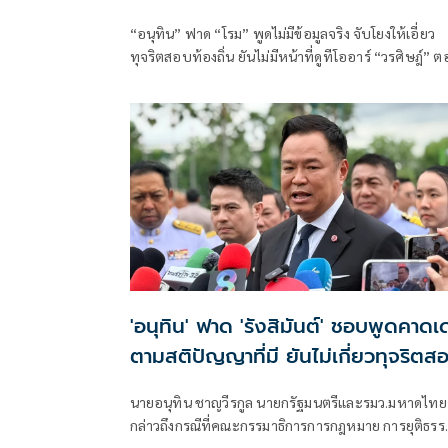
“อนุทิน” ฟาด “โรม” พูดไม่มีข้อมูลจริง จับโยงให้เอี่ยว
ทุจริตสอบท้องถิ่น ยันไม่มีหน้าที่ดูทีโออาร์ “วรศิษฎ์” 
พูดข้อเท็จจริงไม่ครบ
'อนุทิน' ฟาด 'รังสิมันต์' ชอบพูดคาดเ
ตามสติปัญญาที่มี ยันไม่เกี่ยวทุจริตส
ท้องถิ่น
นายอนุทิน ชาญวีรกูล นายกรัฐมนตรีและรมว.มหาดไทย
กล่าวถึงกรณีที่คณะกรรมาธิการการกฎหมาย การยุติธรร