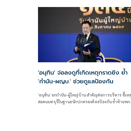
และสิทธิมนุษยชน สภาผู้แทนราษฎร ที่มี นายรังสิมันต์ โ
เป็นประธานกรรมาธิการ มีการอ้างชื่อนายกรัฐมนตรี
เข้าไปเกี่ยวข้องกับการทุจริตสอบท้องถิ่น
'อนุทิน' จ่อลงดูที่เกิดเหตุกราดยิง ย้ำ
'กำนัน-ผญบ.' ช่วยดูแลป้องกัน
'อนุทิน' ยกกำนัน-ผู้ใหญ่บ้าน สำคัญต่อการบริหาร ชี้เหต
สลดนนทบุรีในฐานะนักปกครองต้องป้องกัน ย้ำห้ามพก
ล้อมคอกแล้วแต่ยังเล็ดลอดได้ ขอร่วมมือดูแลพื้นที่เข้ม
เตรียมรุดลงดูที่เกิดเหตุ