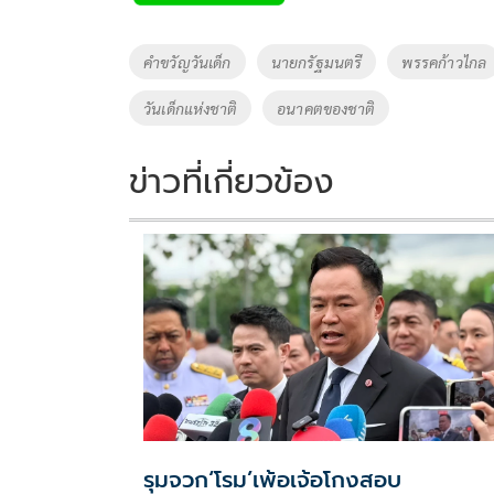
b
er
y
e
o
Li
Tags
คำขวัญวันเด็ก
นายกรัฐมนตรี
พรรคก้าวไกล
o
n
วันเด็กแห่งชาติ
อนาคตของชาติ
k
k
ข่าวที่เกี่ยวข้อง
รุมจวก‘โรม’เพ้อเจ้อโกงสอบ