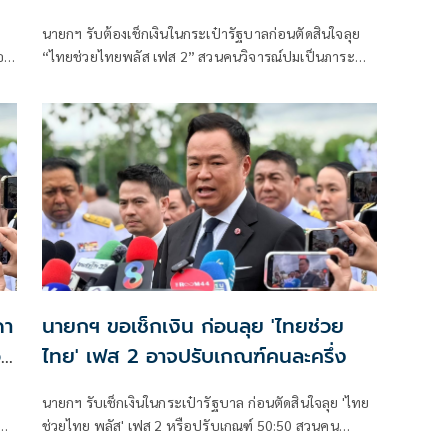
นายกฯ รับต้องเช็กเงินในกระเป๋ารัฐบาลก่อนตัดสินใจลุย
ตอก
“ไทยช่วยไทยพลัส เฟส 2” สวนคนวิจารณ์ปมเป็นภาระ
ประชาชน ชี้การค้า-จีดีพีพุ่งไม่พูดถึง “ศุภจี” รอถก “เอก
นิติ” ดันไทยเที่ยวไทยพลัสหรือไม่
ดา
นายกฯ ขอเช็กเงิน ก่อนลุย 'ไทยช่วย
อบ
ไทย' เฟส 2 อาจปรับเกณฑ์คนละครึ่ง
นายกฯ รับเช็กเงินในกระเป๋ารัฐบาล ก่อนตัดสินใจลุย 'ไทย
ม
ช่วยไทย พลัส' เฟส 2 หรือปรับเกณฑ์ 50:50 สวนคน