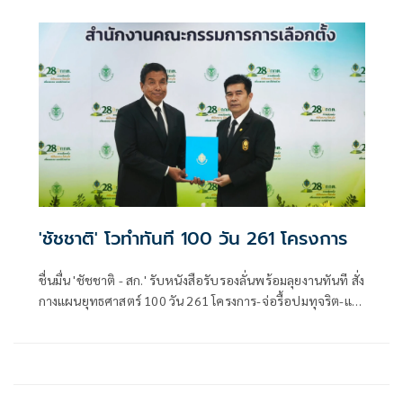
พยานหลักฐานไม่ได้หากอยู่นอกสำนวน ย้ำฮั้วบางจังหวัดไม่
กระทบการเลือก สว.ทั้งระบบ
'ชัชชาติ' โวทำทันที 100 วัน 261 โครงการ
ชื่นมื่น 'ชัชชาติ - สก.' รับหนังสือรับรองลั่นพร้อมลุยงานทันที สั่ง
กางแผนยุทธศาสตร์ 100 วัน 261 โครงการ-จ่อรื้อปมทุจริต-แก้
ท่วม-PM2.5 พร้อมเรียกประชุมผู้บริหารบ่ายนี้