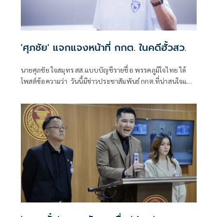
'ศุภชัย' แจกแจงหน้าที่ กกต. ในคดีฮั้วสว.
นายศุภชัย ใจสมุทร สส.แบบบัญชีรายชื่อ พรรคภูมิใจไทย ได้
โพสต์ข้อความว่า วันนี้มีข่าวประชาสัมพันธ์ กกต.ที่น่าสนใจและ
ควรทำความเข้าใจให้กระจ่าง