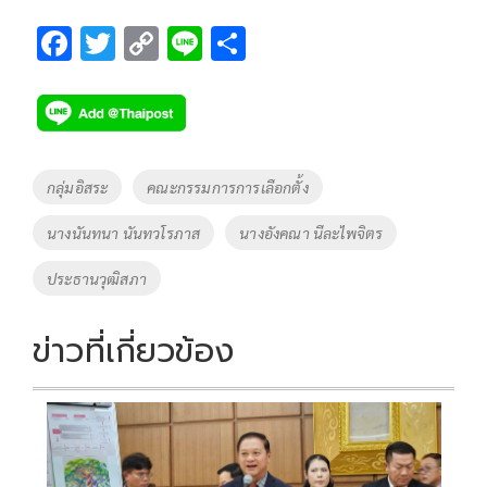
F
T
C
Li
S
ac
wi
o
n
h
e
tt
p
e
ar
b
er
y
e
o
Li
Tags
กลุ่มอิสระ
คณะกรรมการการเลือกตั้ง
o
n
นางนันทนา นันทวโรภาส
นางอังคณา นีละไพจิตร
k
k
ประธานวุฒิสภา
ข่าวที่เกี่ยวข้อง