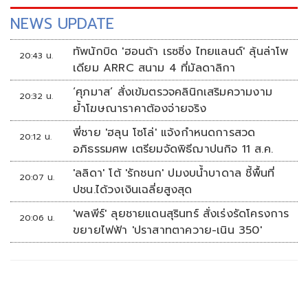
NEWS UPDATE
ทัพนักบิด 'ฮอนด้า เรซซิ่ง ไทยแลนด์' ลุ้นล่าโพ
20:43 น.
เดียม ARRC สนาม 4 ที่มัลดาลิกา
‘ศุภมาส’ สั่งเข้มตรวจคลินิกเสริมความงาม
20:32 น.
ย้ำโฆษณาราคาต้องจ่ายจริง
พี่ชาย 'ฮลุน โซโล่' แจ้งกำหนดการสวด
20:12 น.
อภิธรรมศพ เตรียมจัดพิธีฌาปนกิจ 11 ส.ค.
'ลลิดา' โต้ 'รักชนก' ปมงบน้ำบาดาล ชี้พื้นที่
20:07 น.
ปชน.ได้วงเงินเฉลี่ยสูงสุด
'พลพีร์' ลุยชายแดนสุรินทร์ สั่งเร่งรัดโครงการ
20:06 น.
ขยายไฟฟ้า 'ปราสาทตาควาย-เนิน 350'