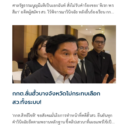
ศาลรัฐธรรมนูญมีมติเป็นเอกฉันท์ สั่งไม่รับคำร้องของ 'ดิเรก พร
สีมา' อดีตผู้สมัคร สว. ไว้พิจารณาวินิจฉัย หลังยื่นร้องเรียน กกต.
จัดการเลือกตั้งระดับอำเภอ-จังหวัดส่อไม่ลับและไม่สุจริต
กกต.ลั่นฮั้วบางจังหวัดไม่กระทบเลือก
สว.ทั้งระบบ!
'กกต.สิทธิโชติ' ขอสังคมมั่นใจการทำหน้าที่คดีฮั้วสว. ยืนยันทุก
คำวินิจฉัยยึดตามพยานหลักฐาน ชี้คลิปเสวนาที่เผยแพร่ใช้เป็น