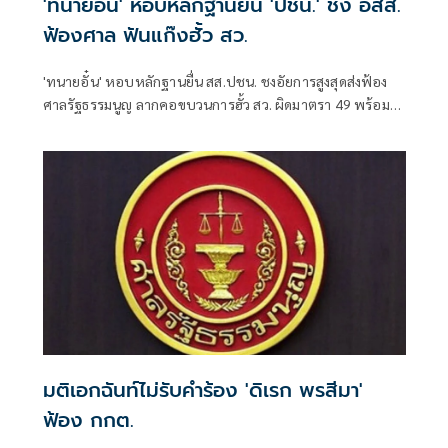
'ทนายอั๋น' หอบหลักฐานยื่น 'ปชน.' ชง อสส.
ฟ้องศาล ฟันแก๊งฮั้ว สว.
'ทนายอั๋น' หอบหลักฐานยื่น สส.ปชน. ชงอัยการสูงสุดส่งฟ้อง
ศาลรัฐธรรมนูญ ลากคอขบวนการฮั้ว สว. ผิดมาตรา 49 พร้อม
ฟันกกต. ผิด 157 ด้าน 'ภัณฑิล' ย้ำต้องคุ้มครองพยาน ไม่ใช่ข่มขู่
มติเอกฉันท์ไม่รับคำร้อง 'ดิเรก พรสีมา'
ฟ้อง กกต.