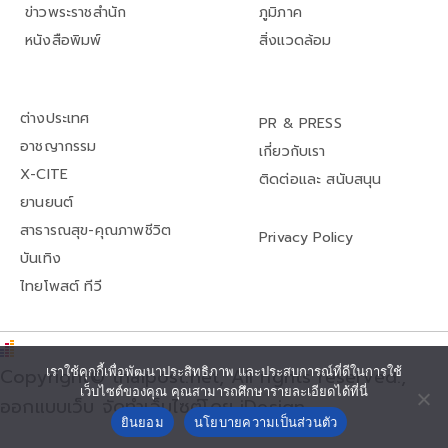
ข่าวพระราชสำนัก
ภูมิภาค
หนังสือพิมพ์
สิ่งแวดล้อม
ต่างประเทศ
PR & PRESS
อาชญากรรม
เกี่ยวกับเรา
X-CITE
ติดต่อและ สนับสนุน
ยานยนต์
สาธารณสุข-คุณภาพชีวิต
Privacy Policy
บันเทิง
ไทยโพสต์ ทีวี
เราใช้คุกกี้เพื่อพัฒนาประสิทธิภาพ และประสบการณ์ที่ดีในการใช้
Copyright© thaipost.net, All rights reserved.,
เว็บไซต์ของคุณ คุณสามารถศึกษารายละเอียดได้ที่นี่
ออกแบบเว็บ จัดทำเว็บไซต์โดย iDesign
ยินยอม
นโยบายความเป็นส่วนตัว