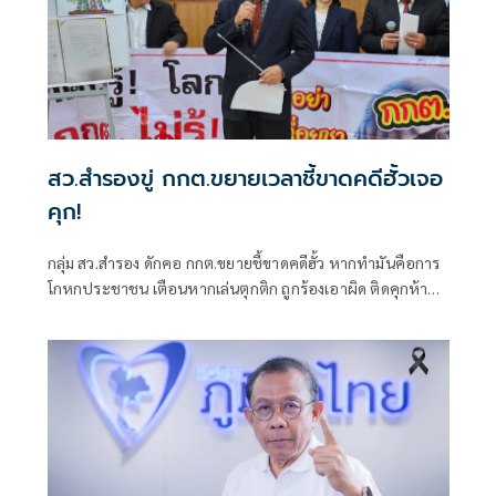
สว.สำรองขู่ กกต.ขยายเวลาชี้ขาดคดีฮั้วเจอ
คุก!
กลุ่ม สว.สำรอง ดักคอ กกต.ขยายชี้ขาดคดีฮั้ว หากทำมันคือการ
โกหกประชาชน เตือนหากเล่นตุกติก ถูกร้องเอาผิด ติดคุกห้าปี
ชี้เข้ายุคตกต่ำสุดขีดในความเชื่อมั่นของสังคม