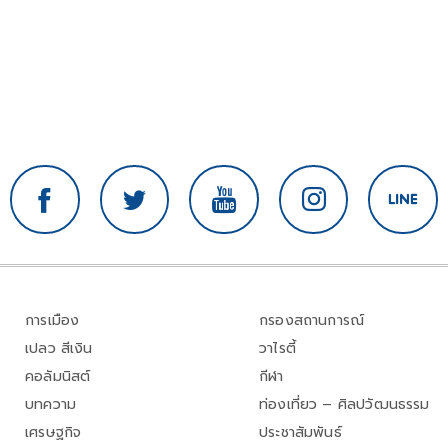
การเมือง
กรองสถานการณ์
เปลว สีเงิน
วาไรตี้
คอลัมนิสต์
กีฬา
บทความ
ท่องเที่ยว – ศิลปวัฒนธรรม
เศรษฐกิจ
ประชาสัมพันธ์