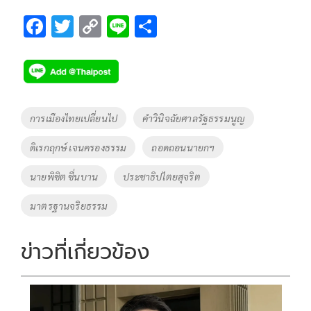
F
T
C
Li
S
ac
wi
o
n
h
e
tt
p
e
ar
b
er
y
e
o
Li
Tags
การเมืองไทยเปลี่ยนไป
คำวินิจฉัยศาลรัฐธรรมนูญ
o
n
ดิเรกฤกษ์ เจนครองธรรม
ถอดถอนนายกฯ
k
k
นายพิชิต ชื่นบาน
ประชาธิปไตยสุจริต
มาตรฐานจริยธรรม
ข่าวที่เกี่ยวข้อง