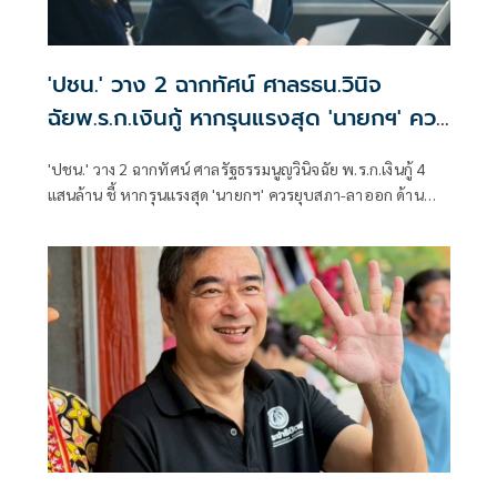
'ปชน.' วาง 2 ฉากทัศน์ ศาลรธน.วินิจ
ฉัยพ.ร.ก.เงินกู้ หากรุนแรงสุด 'นายกฯ' ควร
ยุบสภา-ลาออก
'ปชน.' วาง 2 ฉากทัศน์ ศาลรัฐธรรมนูญวินิจฉัย พ.ร.ก.เงินกู้ 4
แสนล้าน ชี้ หากรุนแรงสุด 'นายกฯ' ควรยุบสภา-ลาออก ด้าน
'วีระยุทธ' หวั่นเกิดแร้งทึ้งชิงใช้เงินส่วนที่2 หากพ.ร.ก.ผ่าน หลัง
พบไร้โรดแมพเปลี่ยนผ่านพลังงาน เสี่ยงเกิดเบี้ยหัวแตก ยัดไส้-
สอดไส้โครงการ