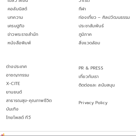
เปลว สีเงิน
วาไรตี้
คอลัมนิสต์
กีฬา
บทความ
ท่องเที่ยว – ศิลปวัฒนธรรม
เศรษฐกิจ
ประชาสัมพันธ์
ข่าวพระราชสำนัก
ภูมิภาค
หนังสือพิมพ์
สิ่งแวดล้อม
ต่างประเทศ
PR & PRESS
อาชญากรรม
เกี่ยวกับเรา
X-CITE
ติดต่อและ สนับสนุน
ยานยนต์
สาธารณสุข-คุณภาพชีวิต
Privacy Policy
บันเทิง
ไทยโพสต์ ทีวี