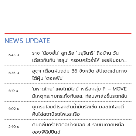
ชี้แจง ปปช. ที่ยกคำร้องศักดิ์สยามฟังขึ้นหรือไม่ และไม่ขัดต่อคำ
วินิจฉัยศาลรัฐธรรมนูญจริงหรือ? มีเนื้อหาดังนี้
NEWS UPDATE
ร่าง 'น้องอั้ม' ลูกเรือ 'มยุรีนารี' ถึงบ้าน วัน
6:43 น.
เดียวกันกับ 'ฮลุน' ครอบครัวร่ำไห้ เผยฝันอยาก
เป็นทหารเรือ
อุตุฯ เตือนฝนถล่ม 36 จังหวัด อัปเดตเส้นทาง
6:35 น.
ไต้ฝุ่น 'ดอลฟิน'
'มหาดไทย' เผยไทม์ไลน์ หารือกลุ่ม P – MOVE
6:19 น.
มีเหตุกระทบกระทั่งกับอส. ก่อนพาส่งขึ้นรถกลับ
ยูเครนโจมตีโรงกลั่นน้ำมันรัสเซีย มอสโกโจมตี
6:02 น.
คืนใส่สถานีรถไฟและเรือ
ดินถล่มคร่าชีวิตอย่างน้อย 4 รายในภาคเหนือ
5:40 น.
ของฟิลิปปินส์