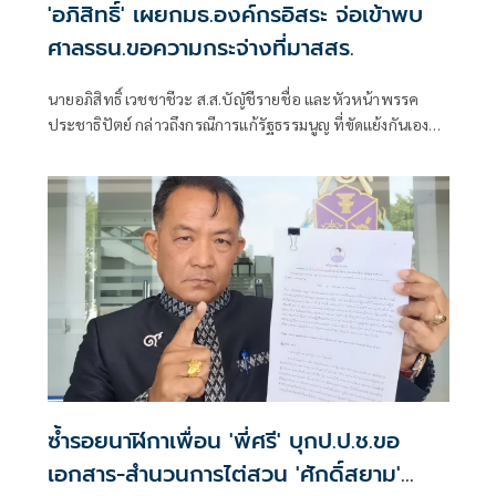
'อภิสิทธิ์' เผยกมธ.องค์กรอิสระ จ่อเข้าพบ
ศาลรธน.ขอความกระจ่างที่มาสสร.
นายอภิสิทธิ์ เวชชาชีวะ ส.ส.บัญัชีรายชื่อ และหัวหน้าพรรค
ประชาธิปัตย์ กล่าวถึงกรณีการแก้รัฐธรรมนูญ ที่ขัดแย้งกันเอง
ของพรรคร่วมรัฐบาลว่า ร่างแก้ไขของพรรคเพื่อไทยเท่าที่ตน
เห็น ก็เป็นร่างที่คล้ายคลึงกับที่เคยเสนอมาก่อนหน้านี้
ซ้ำรอยนาฬิกาเพื่อน 'พี่ศรี' บุกป.ป.ช.ขอ
เอกสาร-สำนวนการไต่สวน 'ศักดิ์สยาม'