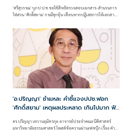
กรณีซุกหุ้น
'ศรีสุวรรณ' บุกป.ป.ช.ขอใช้สิทธิตรวจสอบเอกสาร-สำนวนการ
ไต่สวน 'ศักดิ์สยาม' กรณีซุกหุ้น เตือนหากปฏิเสธการให้เอกสาร
จะไปร้องคณะกรรมการข้อมูลข่าวสาร และยื่นฟ้องต่อศาล
ปกครองต่อไป
'อ.ปริญญา' ชำแหละ คำชี้แจงปปช.ฟอก
'ศักดิ์สยาม' เหตุผลประหลาด เกินไปมาก ฟัง
ไม่ขึ้น
ดร.ปริญญา เทวานฤมิตรกุล อาจารย์ประจำคณะนิติศาสตร์
มหาวิทยาลัยธรรมศาสตร์ โพสต์ข้อความผ่านเฟซบุ๊ก เรื่อง คำ