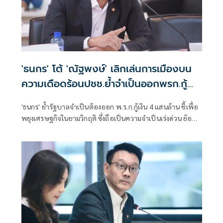
'ธนกร' โต้ 'ณัฐพงษ์' เลิกเล่นการเมืองบน
ความเดือดร้อนปชช.ย้ำจำเป็นออกพรก.กู้
เงิน 4 แสนล้าน
'ธนกร' ย้ำรัฐบาลจำเป็นต้องออก พ.ร.ก.กู้เงิน 4 แสนล้าน ชี้เพื่อ
พยุงเศรษฐกิจในยามวิกฤติ ซึ่งถือเป็นความจำเป็นเร่งด่วน ย้อน
“ณัฐพงษ์” เลิกเล่นเกมการเมืองบนความเดือดร้อนของ
ประชาชนสักครั้ง ไม่ถือว่าเสียศักดิ์ศรี