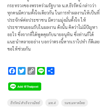
กระทรวงของพรรคร่วมรัฐบาล น.ส.ธีรรัตน์ กล่าวว่า
ทุกคนมีความตั้งใจเดียวกัน ในการทำผลงานให้เป็นที่
ประจักษ์ต่อประชาชน มีความมุ่งมั่นตั้งใจ ให้
ประชาชนยอมรับในผลงาน ดังนั้น คิดว่าไม่มีปัญหา
อะไร ซึ่งจากที่ได้พูดคุยกับนายอนุทิน ซึ่งท่านก็ได้
แนะนำหลายอย่าง บอกว่าตรงนี้หากเราไปทำ ก็ดีเลย
ขอให้ช่วยกัน
F
T
C
Li
S
ac
wi
o
n
h
e
tt
p
e
ar
b
er
y
e
o
Li
Tags
ธีรรัตน์ สำเร็จวาณิชย์
มท.4
รมช.มหาดไทย