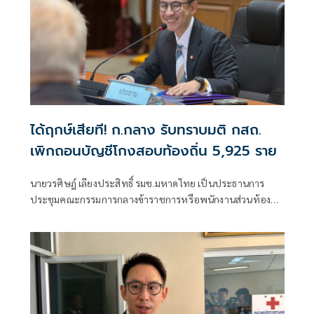
ได้ฤกษ์เสียที! ก.กลาง รับทราบมติ กสถ.
เพิกถอนบัญชีโกงสอบท้องถิ่น 5,925 ราย
นายวรศิษฎ์ เลียงประสิทธิ์ รมช.มหาดไทย เป็นประธานการ
ประชุมคณะกรรมการกลางข้าราชการหรือพนักงานส่วนท้อง
ถิ่น(ก.กลาง) ครั้งที่ 7/2569 เพื่อพิจารณามติของคณะกรรมการ
กลางการสอบแข่งขันพนักงานส่วนท้องถิ่น (กสถ.) ที่ให้ยกเลิก
บัญชีผู้สอบแข่งขันพนักงานส่วนท้องถิ่นเดิม และประกาศบัญชี
ใหม่ ปี 68