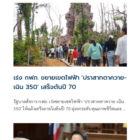
เร่ง กฟภ. ขยายเขตไฟฟ้า 'ปราสาทตาควาย-
เนิน 350' เสร็จต้นปี 70
รัฐบาลสั่งการ กฟภ. เร่งขยายเขตไฟฟ้า 'ปราสาทตาควาย-เนิน
350' ให้แล้วเสร็จภายในต้นปี 70 มุ่งยกระดับคุณภาพชีวิตและ
ขวัญกำลังพลแนวหน้า เสริมสร้างความมั่นคงชายแดน