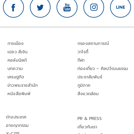
การเมือง
กรองสถานการณ์
เปลว สีเงิน
วาไรตี้
คอลัมนิสต์
กีฬา
บทความ
ท่องเที่ยว – ศิลปวัฒนธรรม
เศรษฐกิจ
ประชาสัมพันธ์
ข่าวพระราชสำนัก
ภูมิภาค
หนังสือพิมพ์
สิ่งแวดล้อม
ต่างประเทศ
PR & PRESS
อาชญากรรม
เกี่ยวกับเรา
X-CITE