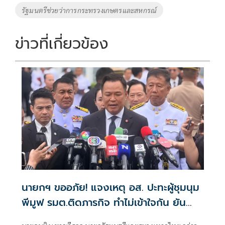
o
n
รัฐมนตรีช่วยว่าการกระทรวงเกษตรและสหกรณ์
k
k
ข่าวที่เกี่ยวข้อง
นายกฯ ขออภัย! แจงเหตุ อส. ปะทะผู้ชุมนุม
พีมูฟ รมต.ติดภารกิจ ทำไม่เข้าใจกัน ยัน
พร้อมคุยหาทางออก