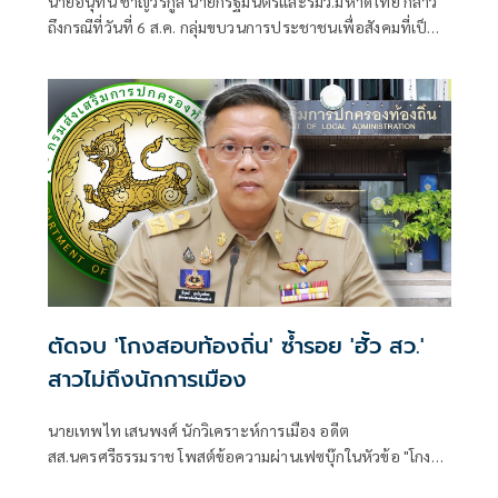
นายอนุทิน ชาญวีรกูล นายกรัฐมนตรีและรมว.มหาดไทย กล่าว
ถึงกรณีที่วันที่ 6 ส.ค. กลุ่มขบวนการประชาชนเพื่อสังคมที่เป็น
ธรรม (พีมูฟ) และเครือข่ายบุกเข้าไปที่กระทรวงมหาดไทย ได้มี
การกำชับเพื่อไม่ให้เกิดการบานปลายอย่างไรหรือไม่ ว่า เมื่อวัน
ที่ 6 ส.ค.
ตัดจบ 'โกงสอบท้องถิ่น' ซ้ำรอย 'ฮั้ว สว.'
สาวไม่ถึงนักการเมือง
นายเทพไท เสนพงศ์ นักวิเคราะห์การเมือง อดีต
สส.นครศรีธรรมราช โพสต์ข้อความผ่านเฟซบุ๊กในหัวข้อ "โกง
สว.-โกงสอบท้องถิ่น ตัดจบ ไม่ถึงนักการเมือง โดยระบุว่า