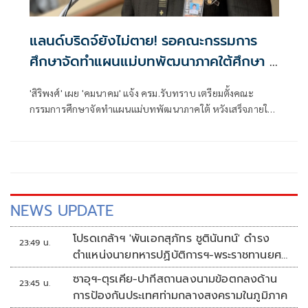
แลนด์บริดจ์ยังไม่ตาย! รอคณะกรรมการ
ศึกษาจัดทำแผนแม่บทพัฒนาภาคใต้ศึกษา 1
ปี
'สิริพงศ์' เผย 'คมนาคม' แจ้ง ครม.รับทราบ เตรียมตั้งคณะ
กรรมการศึกษาจัดทำแผนแม่บทพัฒนาภาคใต้ หวังเสร็จภายใน
1 ปี ให้ทันรัฐบาลนี้ คาดเสนอนายกฯแต่งตั้งได้สัปดาห์หน้า
NEWS UPDATE
โปรดเกล้าฯ 'พันเอกสุภัทร ชูตินันทน์' ดำรง
23:49 น.
ตำแหน่งนายทหารปฏิบัติการฯ-พระราชทานยศ
'พลตรี'
ซาอุฯ-ตุรเคีย-ปากีสถานลงนามข้อตกลงด้าน
23:45 น.
การป้องกันประเทศท่ามกลางสงครามในภูมิภาค