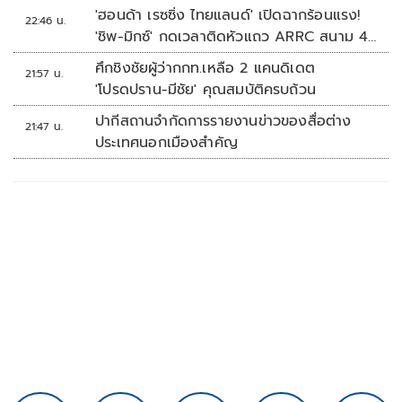
'ฮอนด้า เรซซิ่ง ไทยแลนด์' เปิดฉากร้อนแรง!
22:46 น.
'ชิพ-มิกซ์' กดเวลาติดหัวแถว ARRC สนาม 4
ที่มัลดาลิกา
ศึกชิงชัยผู้ว่ากกท.เหลือ 2 แคนดิเดต
21:57 น.
'โปรดปราน-มีชัย' คุณสมบัติครบถ้วน
ปากีสถานจำกัดการรายงานข่าวของสื่อต่าง
21:47 น.
ประเทศนอกเมืองสำคัญ