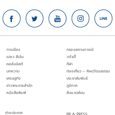
การเมือง
กรองสถานการณ์
เปลว สีเงิน
วาไรตี้
คอลัมนิสต์
กีฬา
บทความ
ท่องเที่ยว – ศิลปวัฒนธรรม
เศรษฐกิจ
ประชาสัมพันธ์
ข่าวพระราชสำนัก
ภูมิภาค
หนังสือพิมพ์
สิ่งแวดล้อม
ต่างประเทศ
PR & PRESS