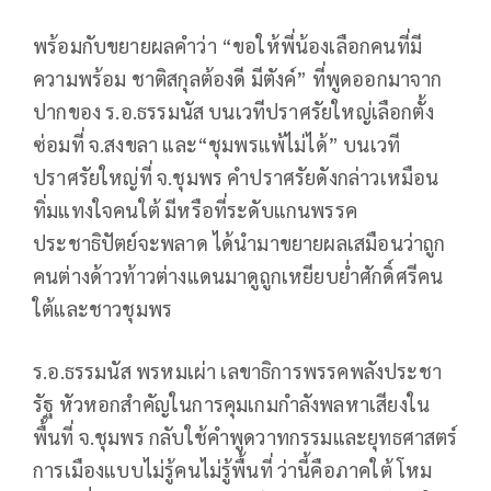
พร้อมกับขยายผลคำว่า “ขอให้พี่น้องเลือกคนที่มี
ความพร้อม ชาติสกุลต้องดี มีตังค์” ที่พูดออกมาจาก
ปากของ ร.อ.ธรรมนัส บนเวทีปราศรัยใหญ่เลือกตั้ง
ซ่อมที่ จ.สงขลา และ“ชุมพรแพ้ไม่ได้” บนเวที
ปราศรัยใหญ่ที่ จ.ชุมพร คำปราศรัยดังกล่าวเหมือน
ทิ่มแทงใจคนใต้ มีหรือที่ระดับแกนพรรค
ประชาธิปัตย์จะพลาด ได้นำมาขยายผลเสมือนว่าถูก
คนต่างด้าวท้าวต่างแดนมาดูถูกเหยียบย่ำศักดิ์ศรีคน
ใต้และชาวชุมพร
ร.อ.ธรรมนัส พรหมเผ่า เลขาธิการพรรคพลังประชา
รัฐ หัวหอกสำคัญในการคุมเกมกำลังพลหาเสียงใน
พื้นที่ จ.ชุมพร กลับใช้คำพูดวาทกรรมและยุทธศาสตร์
การเมืองแบบไม่รู้คนไม่รู้พื้นที่ ว่านี้คือภาคใต้ โหม