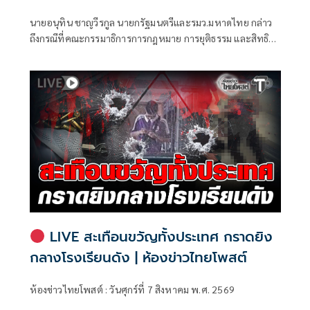
ท้องถิ่น
นายอนุทิน ชาญวีรกูล นายกรัฐมนตรีและรมว.มหาดไทย กล่าว
ถึงกรณีที่คณะกรรมาธิการการกฎหมาย การยุติธรรม และสิทธิ
มนุษยชน สภาผู้แทนราษฎร ที่มี นายรังสิมันต์ โรม เป็นประธาน
กรรมาธิการ มีการอ้างชื่อนายกรัฐมนตรี เข้าไปเกี่ยวข้องกับการ
ทุจริตสอบท้องถิ่น
LIVE สะเทือนขวัญทั้งประเทศ กราดยิง
กลางโรงเรียนดัง | ห้องข่าวไทยโพสต์
ห้องข่าวไทยโพสต์ : วันศุกร์ที่ 7 สิงหาคม พ.ศ. 2569