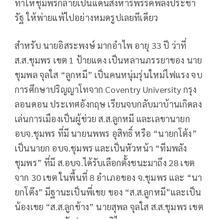
ทำให้ชุมพรกลายเป็นแดนสังหารพรรคพลังประชา
รัฐ ให้พ่ายแพ้ไปอย่างหมดรูปเลยทีเดียว
สำหรับ นายอิสระพงษ์ มากอำไพ อายุ 33 ปี ว่าที่
ส.ส.ชุมพร เขต 1 ป้ายแดง เป็นหลานภรรยาของ นาย
ชุมพล จุลใส “ลูกหมี” เป็นคนหนุ่มรุ่นใหม่ไฟแรง จบ
การศึกษาปริญญาโทจาก Coventry University กรุง
ลอนดอน ประเทศอังกฤษ เรียนจบกลับมาบ้านเกิดลง
เล่นการเมืองเป็นผู้ช่วย ส.ส.ลูกหมี และเลขานายก
อบจ.ชุมพร ที่มี นายนพพร อุสิทธิ์ หรือ “นายกโต้ง”
เป็นนายก อบจ.ชุมพร และเป็นหัวหน้า “ทีมพลัง
ชุมพร” ที่มี ส.อบจ.ได้รับเลือกตั้งชนะมาถึง 28 เขต
จาก 30 เขต ในพื้นที่ 8 อำเภอของ จ.ชุมพร และ “นา
ยกโต๊ง” มีฐานะเป็นพี่เขย ของ “ส.ส.ลูกหมี”และเป็น
น้องเขย “ส.ส.ลูกช้าง” นายสุพล จุลใส ส.ส.ชุมพร เขต