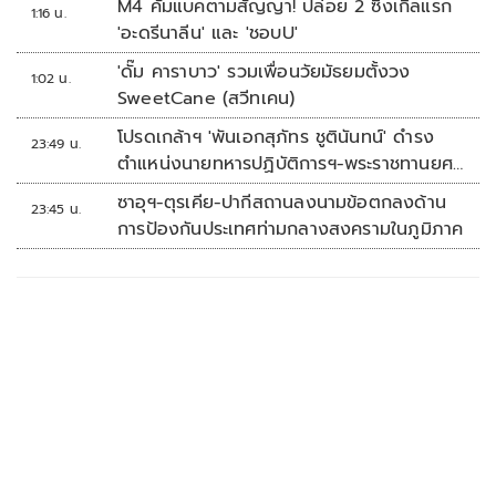
M4 คัมแบคตามสัญญา! ปล่อย 2 ซิงเกิลแรก
1:16 น.
'อะดรีนาลีน' และ 'ชอบU'
'ดั๊ม คาราบาว' รวมเพื่อนวัยมัธยมตั้งวง
1:02 น.
SweetCane (สวีทเคน)
โปรดเกล้าฯ 'พันเอกสุภัทร ชูตินันทน์' ดำรง
23:49 น.
ตำแหน่งนายทหารปฏิบัติการฯ-พระราชทานยศ
'พลตรี'
ซาอุฯ-ตุรเคีย-ปากีสถานลงนามข้อตกลงด้าน
23:45 น.
การป้องกันประเทศท่ามกลางสงครามในภูมิภาค