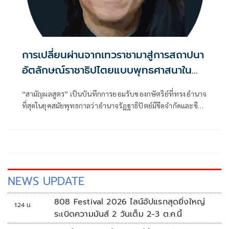
การเปลี่ยนผ่านจากเทวราชามาสู่การสถาปนา
อัตลักษณ์ราชาธิปไตยแบบพุทธศาสนาใน
พระไตรปิฏก : สามัญผลสูตรในฐานะทฤษฎี
“สามัญผลสูตร” เป็นบันทึกการยอมรับของกษัตริย์ที่ทรงอำนาจ
ขีดจำกัดของอำนาจรัฐเหนือแรงงานและ
ที่สุดในยุคสมัยพุทธกาลว่าอำนาจรัฏฐาธิปัตย์มีขีดจำกัดและขีด
ทรัพย์สิน
จำกัดนั้นอยู่ที่พรมแดนระหว่างร่างกายและจิตใจของพลเมือง
NEWS UPDATE
808 Festival 2026 ไลน์อัปแรกสุดยิ่งใหญ่
1:24 น.
ระเบิดความมันส์ 2 วันเต็ม 2-3 ต.ค.นี้