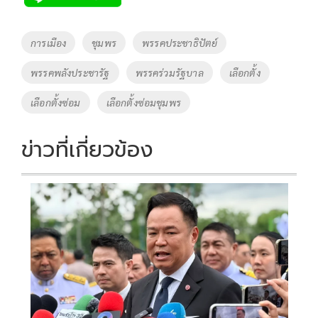
b
er
y
e
o
Li
Tags
การเมือง
ชุมพร
พรรคประชาธิปัตย์
o
n
พรรคพลังประชารัฐ
พรรคร่วมรัฐบาล
เลือกตั้ง
k
k
เลือกตั้งซ่อม
เลือกตั้งซ่อมชุมพร
ข่าวที่เกี่ยวข้อง