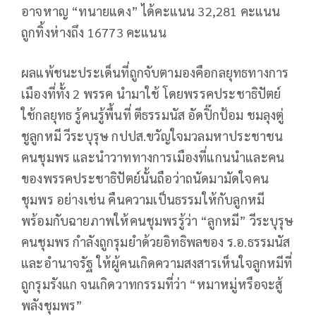
อาจหาญ “ทนายแดง” ได้คะแนน 32,281 คะแนน
ถูกทิ้งห่างถึง 16773 คะแนน
ผลแพ้ชนะประเด็นที่ถูกจับตามองคือกลยุทธทางการ
เมืองที่ทั้ง 2 พรรค นำมาใช้ โดยพรรคประชาธิปัตย์
ใช้กลยุทธ รู้คนรู้พื้นที่ ตีธรรมนัส อัดปิ๊กป้อม ชมลุงตู่
ชูลูกหมี วีระบุรุษ กปปส.ขวัญใจมวลมหาประชาชน
คนชุมพร และนำวาททางการเมืองที่แกนนำและคน
ของพรรคประชาธิปัตย์นั้นถือว่าถนัดมามัดใจคน
ชุมพร อย่างเช่น คืนความเป็นธรรมให้กับลูกหมี
พร้อมกับฉายภาพให้คนชุมพรรู้ว่า “ลูกหมี” วีระบุรุษ
คนชุมพร กำลังถูกรุมยำด้วยอิทธิพลของ ร.อ.ธรรมนัส
และอำนาจรัฐ ให้ผู้คนเกิดความสงสารเห็นใจลูกหมีที่
ถูกรุมรังแก จนเกิดวาทกรรมที่ว่า “หมาหมู่หรือจะสู้
พลังชุมพร”