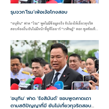
รุมจวก‘โรม’เพ้อเจ้อโกงสอบ
“อนุทิน” ฟาด “โรม” พูดไม่มีข้อมูลจริง จับโยงให้เอี่ยวทุจริต
สอบท้องถิ่น ยันไม่มีหน้าที่ดูทีโออาร์ “วรศิษฎ์” ตอก พูดข้อเท็จ
จริงไม่ครบ
'อนุทิน' ฟาด 'รังสิมันต์' ชอบพูดคาดเดา
ตามสติปัญญาที่มี ยันไม่เกี่ยวทุจริตสอบ