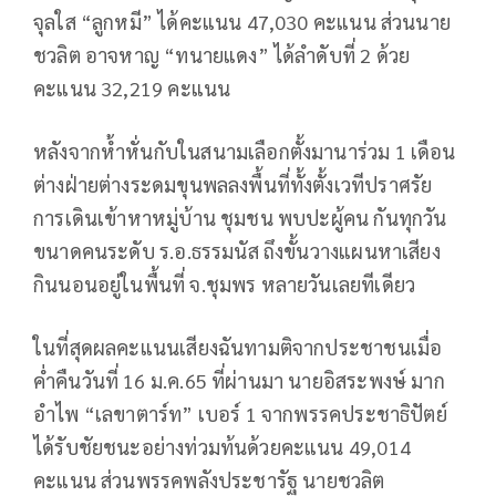
จุลใส “ลูกหมี” ได้คะแนน 47,030 คะแนน ส่วนนาย
ชวลิต อาจหาญ “ทนายแดง” ได้ลำดับที่ 2 ด้วย
คะแนน 32,219 คะแนน
หลังจากห้ำหั่นกับในสนามเลือกตั้งมานาร่วม 1 เดือน
ต่างฝ่ายต่างระดมขุนพลลงพื้นที่ทั้งตั้งเวทีปราศรัย
การเดินเข้าหาหมู่บ้าน ชุมชน พบปะผู้คน กันทุกวัน
ขนาดคนระดับ ร.อ.ธรรมนัส ถึงขั้นวางแผนหาเสียง
กินนอนอยู่ในพื้นที่ จ.ชุมพร หลายวันเลยทีเดียว
ในที่สุดผลคะแนนเสียงฉันทามติจากประชาชนเมื่อ
ค่ำคืนวันที่ 16 ม.ค.65 ที่ผ่านมา นายอิสระพงษ์ มาก
อำไพ “เลขาตาร์ท” เบอร์ 1 จากพรรคประชาธิปัตย์
ได้รับชัยชนะอย่างท่วมท้นด้วยคะแนน 49,014
คะแนน ส่วนพรรคพลังประชารัฐ นายชวลิต