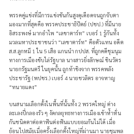
พรรคคู่แข่งที่มีการแข่งขันกันสูงดุเดือดจนถูกจับตา
มองมากที่สุดคือ พรรคประชาธิปัตย์ (ปชป.) ที่มีนาย
อิสระพงษ์ มากอำไพ “เลขาตาร์ท” เบอร์ 1 รู้กันทั้ง
มวลมหาประชาชนว่า “เลขาตาร์ท” คือตัวแทน อดีต
ส.ส.ลูกหมี 1 ใน 5 เสือ แกนนำ กปปส. ที่ถูกคดีชุมนุม
ทางการเมืองขับไล่รัฐบาล นางสาวยิ่งลักษณ์ ชินวัตร
นายกรัฐมนตรี ในยุคนั้น ถูกท้าชิงจาก พรรคพลัง
ประชารัฐ (พปชร.) เบอร์ 4 นายชวลิตร อาจหาญ
“ทนายแดง”
บนสนามเลือกตั้งในพื้นที่นั้นทั้ง 2 พรรคใหญ่ ต่าง
ละเลงปี่กลองรัว ๆ งัดกลยุทธทางการเมืองเข้าห้ำหั่น
กันชนิดตาต่อตาฟันต่อฟันแบบยอมกันไม่ได้ เมื่อ
ย้อนไปสมัยเมื่อครั้งเลือกตั้งใหญ่ที่ผ่านมา นายชุมพล