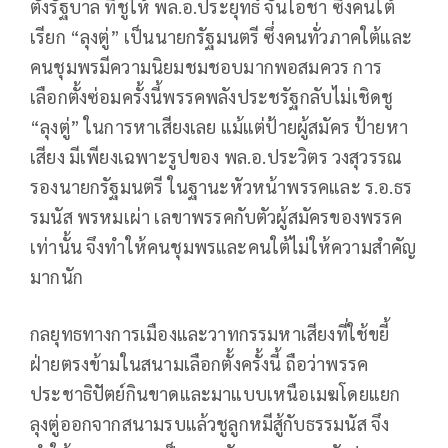
ตั้งรัฐบาล ที่ชูให้ พล.อ.ประยุทธ์ จันโอชา ซึ่งคนใต้
เรียก “ลุงตู่” เป็นนายกรัฐมนตรี ซึ่งคนทั่วภาคใต้และ
คนชุมพรมีความนิยมชมชอบมากพอสมควร การ
เลือกตั้งซ่อมครั้งนี้พรรคพลังประชรัฐกลับไม่เชิดชู
“ลุงตู่” ในการหาเสียงเลย แม้แต่ป้ายผู้สมัคร ป้ายหา
เสียง มีเพียงเฉพาะรูปของ พล.อ.ประวิตร วงสุวรรณ
รองนายกรัฐมนตรี ในฐานะหัวหน้าพรรคและ ร.อ.ธร
รมนัส พรหมเผ่า เลขาพรรคกับตัวผู้สมัครของพรรค
เท่านั้น จึงทำให้คนชุมพรและคนใต้ไม่ให้ความสำคัญ
มากนัก
กลยุทธทางการเมืองและวาทกรรมหาเสียงที่ใช้ขยี้
ฝ่ายตรงข้ามในสนามเลือกตั้งครั้งนี้ ถือว่าพรรค
ประชาธิปัตย์กินขาดและมาแบบเหนือเมฆโดยแยก
ลุงตู่ออกจากสนามรบแล้วชูลูกหมีสู้กับธรรมนัส จึง