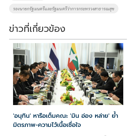
รองนายกรัฐมนตรีและรัฐมนตรีว่าการกระทรวงสาธารณสุข
ข่าวที่เกี่ยวข้อง
'อนุทิน' หารือเต็มคณะ 'มิน อ่อง หล่าย' ย้ำ
มิตรภาพ-ความไว้เนื้อเชื่อใจ