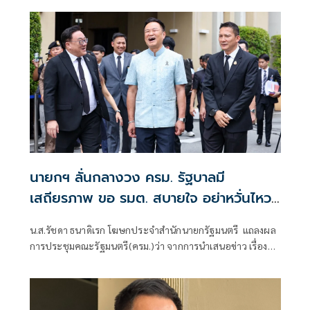
นายกฯ ลั่นกลางวง ครม. รัฐบาลมี
เสถียรภาพ ขอ รมต. สบายใจ อย่าหวั่นไหว
คำถามยุยง
น.ส.รัชดา ธนาดิเรก โฆษกประจำสำนักนายกรัฐมนตรี แถลงผล
การประชุมคณะรัฐมนตรี(ครม.)ว่า จากการนำเสนอข่าว เรื่อง
เสถียรภาพของรัฐบาล ซึ่งสื่อมวลชนรับทราบคำตอบจากพรรค
ร่วมรัฐบาลและนายกฯไปแล้วว่า รัฐบาลนี้มีเสถียรภาพและ
ทำงานร่วมกันอย่างเต็มที่