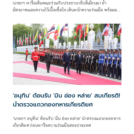
นายกฯ หารือเต็มคณะร่วมกับประธานาธิบดีเมียนมา ย้ำ
มิตรภาพและความไว้เนื้อเชื่อใจ เดินหน้าความร่วมมือ พร้อมลง
นาม MOU 3 ฉบับ เสริมสร้างความร่วมมือแรงงาน -จัดการ
คุณภาพน้ำ -เทคโนโลยีอวกาศ
'อนุทิน' ต้อนรับ 'มิน อ่อง หล่าย' สมเกียรติ!
นำตรวจแถวกองทหารเกียรติยศ
'นายกฯ อนุทิน' ต้อนรับ 'มิน อ่อง หล่าย' นำตรวจแถวกองทหาร
เกียรติยศ ก่อนหารือความร่วมมือสองประเทศ