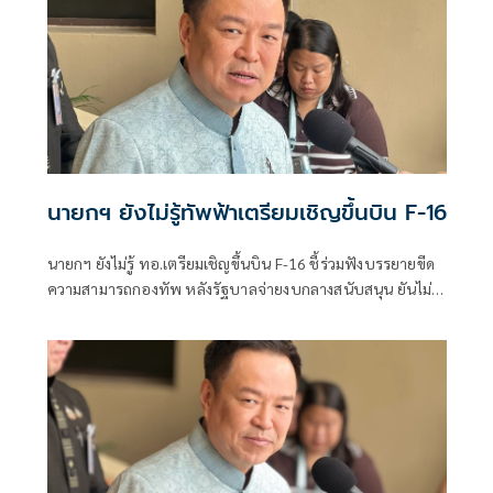
นายกฯ ยังไม่รู้ทัพฟ้าเตรียมเชิญขึ้นบิน F-16
นายกฯ ยังไม่รู้ ทอ.เตรียมเชิญขึ้นบิน F-16 ชี้ร่วมฟังบรรยายขีด
ความสามารถกองทัพ หลังรัฐบาลจ่ายงบกลางสนับสนุน ยันไม่
ได้แสดงเขี้ยวเล็บ ไม่มีขอบินดูชายแดน