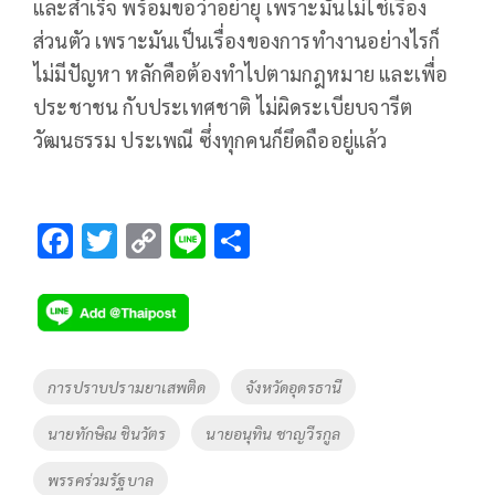
และสำเร็จ พร้อมขอว่าอย่ายุ​ เพราะมันไม่ใช่เรื่อง
ส่วนตัว เพราะมันเป็นเรื่องของการทำงานอย่างไรก็
ไม่มีปัญหา หลักคือต้องทำไปตามกฎหมาย และเพื่อ
ประชาชน กับประเทศชาติ ไม่ผิดระเบียบจารีต
วัฒนธรรม ประเพณี ซึ่งทุกคนก็ยึดถืออยู่แล้ว
F
T
C
Li
S
ac
wi
o
n
h
e
tt
p
e
ar
b
er
y
e
o
Li
Tags
การปราบปรามยาเสพติด
จังหวัดอุดรธานี
o
n
นายทักษิณ ชินวัตร
นายอนุทิน ชาญวีรกูล
k
k
พรรคร่วมรัฐบาล