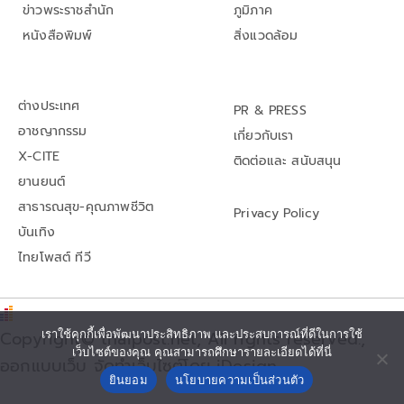
ข่าวพระราชสำนัก
ภูมิภาค
หนังสือพิมพ์
สิ่งแวดล้อม
ต่างประเทศ
PR & PRESS
อาชญากรรม
เกี่ยวกับเรา
X-CITE
ติดต่อและ สนับสนุน
ยานยนต์
สาธารณสุข-คุณภาพชีวิต
Privacy Policy
บันเทิง
ไทยโพสต์ ทีวี
Copyright© thaipost.net, All rights reserved.,
เราใช้คุกกี้เพื่อพัฒนาประสิทธิภาพ และประสบการณ์ที่ดีในการใช้
เว็บไซต์ของคุณ คุณสามารถศึกษารายละเอียดได้ที่นี่
ออกแบบเว็บ จัดทำเว็บไซต์โดย iDesign
ยินยอม
นโยบายความเป็นส่วนตัว