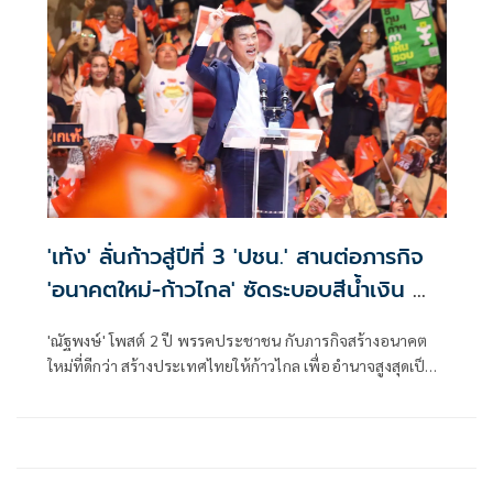
'เท้ง' ลั่นก้าวสู่ปีที่ 3 'ปชน.' สานต่อภารกิจ
'อนาคตใหม่-ก้าวไกล' ซัดระบอบสีน้ำเงิน ทำ
หลักนิติรัฐ-นิติธรรมสั่นคลอน
'ณัฐพงษ์' โพสต์ 2 ปี พรรคประชาชน กับภารกิจสร้างอนาคต
ใหม่ที่ดีกว่า สร้างประเทศไทยให้ก้าวไกล เพื่ออำนาจสูงสุดเป็น
ของประชาชน