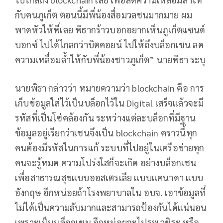
กับคนภูเก็ต ตอนนี้มีพี่น้องสื่อมวลชนมากมาย ผม
พาดหัวให้พี่เลย พิธากร้าวบอกอยากเห็นภูเก็ตแซนด์
บอกซ์ ไปได้ไกลกว่าบิตคอยน์ ไปให้ถึงบล็อกเชน ลด
ความเหลื่อมล้ำให้กับพี่น้องชาวภูเก็ต” นายพิธา ระบุ
นายพิธา กล่าวว่า หมายความว่า blockchain คือ การ
เก็บข้อมูลใส่ไว้เป็นบล็อกไว้ใน Digital เสร็จแล้วจะมี
รหัสที่เป็นโซ่คล้องกัน ระหว่างแต่ละบล็อกที่มีฐาน
ข้อมูลอยู่เรียกว่าเชนจึงเป็น blockchain คราวนี้ทุก
คนต้องมีรหัสในการแก้ ระบบที่ไปอยู่ในเครือข่ายทุก
คนจะรู้หมด ความโปร่งใสก็จะเกิด อย่างบล็อกเชน
เพื่อสาธารณสุขแบบออสเตรเลีย แบบแคนาดา แบบ
อังกฤษ อีกหน่อยถ้าโรงพยาบาลใน อบจ. เอาข้อมูลที่
ไม่ได้เป็นความลับมากและสามารถป้องกันได้แน่นอน
เพราะเป็นบล็อกเชน อีกหน่อยจะไปรพ.วชิระ หรือ