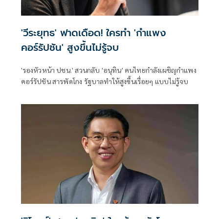
'วีระยุทธ' ฟาดเดือด! ใครทำ 'กำแพง
คอร์รัปชัน' สูงขึ้นไม่รู้จบ
'รองหัวหน้า ปชน.' สวนกลับ 'อนุทิน' คนไทยกำลังเผชิญกำแพง
คอร์รัปชัน สารพัดโกง รัฐบาลทำให้สูงขึ้นเรื่อยๆ แบบไม่รู้จบ