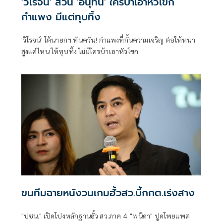
'วิโรจน์' สวน 'อนุทิน' ใครบ้าเอาหัวโขก
กำแพง มีแต่ทุบทิ้ง
'วิโรจน์' โต้นายกฯ ทันควัน! กำแพงที่กั้นความเจริญ ต่อให้หนา
สูงแค่ไหน ให้ทุบทิ้ง ไม่มีใครบ้าเอาหัวโขก
ขนทีมฉายหนังวนเกมฮั้วสว.บี้กกต.เร่งสาง
"ปชน." เปิดโปงหลักฐานฮั้ว สว.ภาค 4 "พนิดา" ปูดโพยแพต