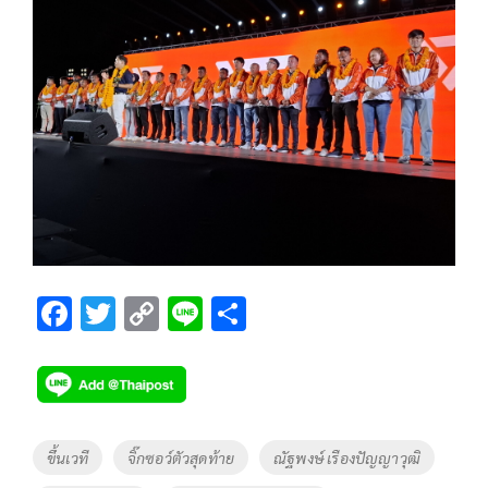
F
T
C
Li
S
ac
wi
o
n
h
e
tt
p
e
ar
b
er
y
e
o
Li
Tags
ขึ้นเวที
จิ๊กซอว์ตัวสุดท้าย
ณัฐพงษ์ เรืองปัญญาวุฒิ
o
n