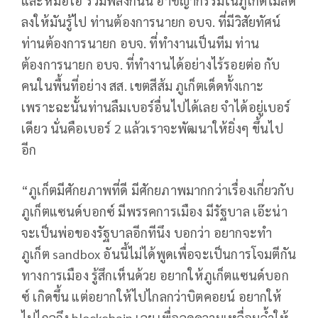
และหมอโอ รวมพลังกันนี่ อาชญากรรมในภูเก็ตไม่ลด
ลงให้มันรู้ไป ท่านต้องการนายก อบจ. ที่มีวิสัยทัศน์
ท่านต้องการนายก อบจ. ที่ทำงานเป็นทีม ท่าน
ต้องการนายก อบจ. ที่ทำงานได้อย่างไร้รอยต่อ กับ
คนในพื้นที่อย่าง สส. เขตสีส้ม ภูเก็ตเด็ดทั้งเกาะ
เพราะฉะนั้นท่านลืมเบอร์อื่นไปได้เลย จำได้อยู่เบอร์
เดียว นั่นคือเบอร์ 2 แล้วเราจะพัฒนาให้ยิ่งๆ ขึ้นไป
อีก
“ภูเก็ตมีศักยภาพที่ดี มีศักยภาพมากกว่าเรื่องเกี่ยวกับ
ภูเก็ตแซนด์บอกซ์ มีพรรคการเมือง มีรัฐบาล เอ๊ะน่า
จะเป็นพ่อของรัฐบาลอีกทีนึง บอกว่า อยากจะทำ
ภูเก็ต sandbox อันนี้ไม่ได้พูดเพื่อจะเป็นการโจมตีกัน
ทางการเมือง รู้สึกเห็นด้วย อยากให้ภูเก็ตแซนด์บอก
ซ์ เกิดขึ้น แต่อยากให้ไปไกลกว่าบิตคอยน์ อยากให้
ไปไกลถึง blockchain เลย เพื่อลดความเหลื่อมล้ำให้