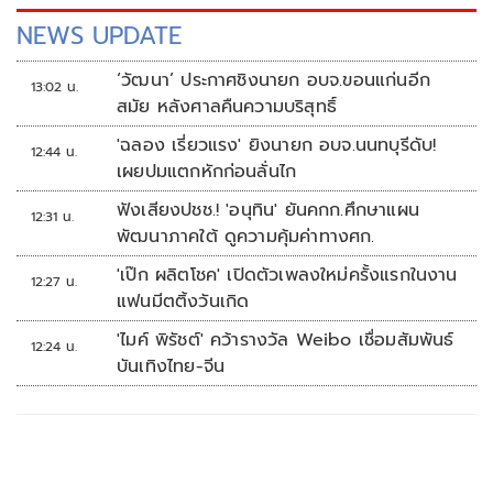
NEWS UPDATE
‘วัฒนา’ ประกาศชิงนายก อบจ.ขอนแก่นอีก
13:02 น.
สมัย หลังศาลคืนความบริสุทธิ์
'ฉลอง เรี่ยวแรง' ยิงนายก อบจ.นนทบุรีดับ!
12:44 น.
เผยปมแตกหักก่อนลั่นไก
ฟังเสียงปชช.! 'อนุทิน' ยันคกก.ศึกษาแผน
12:31 น.
พัฒนาภาคใต้ ดูความคุ้มค่าทางศก.
'เป๊ก ผลิตโชค' เปิดตัวเพลงใหม่ครั้งแรกในงาน
12:27 น.
แฟนมีตติ้งวันเกิด
'ไมค์ พิรัชต์' คว้ารางวัล Weibo เชื่อมสัมพันธ์
12:24 น.
บันเทิงไทย-จีน