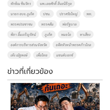
ทักษิณ ชินวัตร
นพ.เลอศักดิ์ ลีนะนิธิกุล
k
k
นายก อบจ.ภูเก็ต
ปชน.
ปราศรัยใหญ่
พท.
พรรคประชาชน
พรรคส้ม
พ่อรัฐบาล
พิธา ลิ้มเจริญรัตน์
ภูเก็ต
หมอโอ
หาเสียง
องค์การบริหารส่วนจังหวัด
อดีตหัวหน้าพรรคก้าวไกล
เท้ง ณัฐพงษ์
เพื่อไทย
แซนด์บอกซ์
ข่าวที่เกี่ยวข้อง