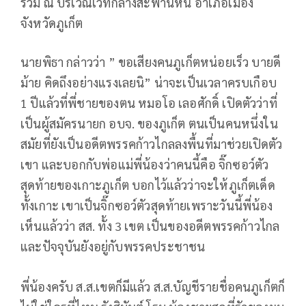
ร่วม ณ บริเวณเวทีกลางสะพานหิน อำเภอเมือง
จังหวัดภูเก็ต
นายพิธา กล่าวว่า ” ขอเสียงคนภูเก็ตหน่อยเร็ว บายดี
ม้าย คิดถึงอย่างแรงเลยนิ” น่าจะเป็นเวลาครบเกือบ
1 ปีแล้วที่พี่ชายของตน หมอโอ เลอศักดิ์ เปิดตัวว่าที่
เป็นผู้สมัครนายก อบจ. ของภูเก็ต ตนเป็นคนหนึ่งใน
สมัยที่ยังเป็นอดีตพรรคก้าวไกลลงพื้นที่มาช่วยเปิดตัว
เขา และบอกกับพ่อแม่พี่น้องว่าคนนี้คือ จิ๊กซอว์ตัว
สุดท้ายของเกาะภูเก็ต บอกไว้แล้วว่าจะให้ภูเก็ตเด็ด
ทั้งเกาะ เขาเป็นจิ๊กซอว์ตัวสุดท้ายเพราะวันนี้พี่น้อง
เห็นแล้วว่า สส. ทั้ง 3 เขต เป็นของอดีตพรรคก้าวไกล
และปัจจุบันยังอยู่กับพรรคประชาชน
พี่น้องครับ ส.ส.เขตก็มีแล้ว ส.ส.บัญชีรายชื่อคนภูเก็ตก็