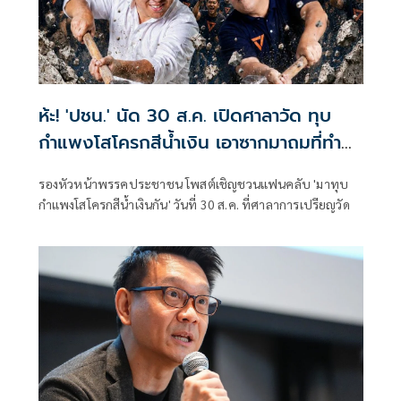
ห้ะ! 'ปชน.' นัด 30 ส.ค. เปิดศาลาวัด ทุบ
กำแพงโสโครกสีน้ำเงิน เอาซากมาถมที่ทำ
ฮวงซุ้ยเขากระโดง
รองหัวหน้าพรรคประชาชน โพสต์เชิญชวนแฟนคลับ 'มาทุบ
กำแพงโสโครกสีน้ำเงินกัน' วันที่ 30 ส.ค. ที่ศาลาการเปรียญวัด