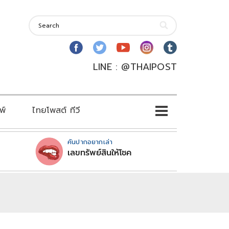
LINE : @THAIPOST
พ์
ไทยโพสต์ ทีวี
คันปากอยากเล่า
เลขทรัพย์สินให้โชค