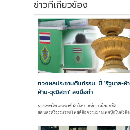
k
k
ข่าวที่เกี่ยวข้อง
ทวงผลประชามติแก้รธน. บี้ 'รัฐบาล-ฝ่
ค้าน-วุฒิสภา' ลงมือทำ
นายเทพไท เสนพงศ์ นักวิเคราะห์การเมือง อดีต
สส.นครศรีธรรมราช โพสต์ข้อความผ่านเฟซบุ๊กในหัวข้อ
"กระตุกเตือน : ทวงผลประชามติ แก้ไขรัฐธรรมนูญ" โดย
ระบุว่า