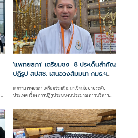
'แพทยสภา' เตรียมชง 8 ประเด็นสำคัญ
ปฏิรูป สปสช. เสนอวงสัมมนา กมธ.ฯ
วุฒิสภา พิจารณา
เลขาฯแพทยสภา เตรียมร่วมสัมมนาเชิงนโยบายระดับ
ก
ประเทศ เรื่อง การปฏิรูประบบงบประมาณ การบริหาร
จัดการ และธรรมาภิบาลกองทุนหลักประกันสุขภาพแห่ง
ชาติ