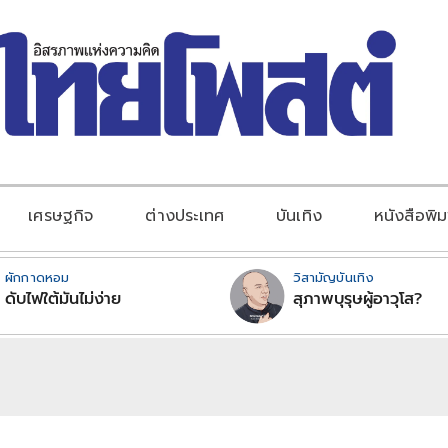
เศรษฐกิจ
ต่างประเทศ
บันเทิง
หนังสือพิม
ผักกาดหอม
วิสามัญบันเทิง
ดับไฟใต้มันไม่ง่าย
สุภาพบุรุษผู้อาวุโส?