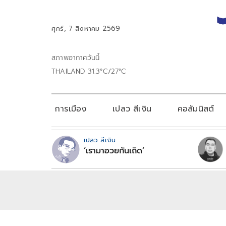
ศุกร์, 7 สิงหาคม 2569
สภาพอากาศวันนี้
THAILAND 31.3°C/27°C
การเมือง
เปลว สีเงิน
คอลัมนิสต์
เปลว สีเงิน
‘เรามาอวยกันเถิด’