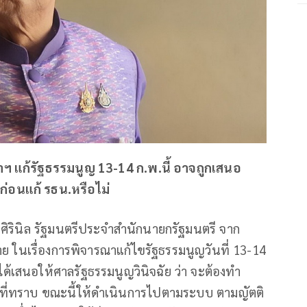
กสภาฯ แก้รัฐธรรมนูญ​ 13-14 ก.พ.นี้​ อาจถูกเสนอ
่อนแก้​ รธน.หรือไม่​
​ ศิรินิล​ รัฐมนตรีประจำสำนักนายกรัฐมนตรี​ จาก
าย ในเรื่องการพิจารณาแก้ไขรัฐธรรมนูญวันที่ 13-14
ิ์ได้เสนอให้ศาลรัฐธรรมนูญวินิจฉัย​ ว่า จะต้องทำ
ท่าที่ทราบ ขณะนี้ให้ดำเนินการไปตามระบบ ตามญัตติ