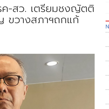
พรรค-สว. เตรียมชงญัตติ
ูญ ขวางสภาฯถกแก้
N