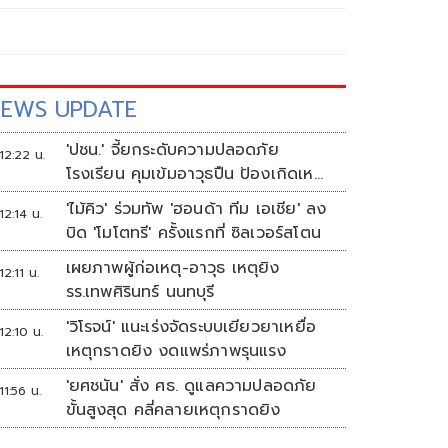
EWS UPDATE
'ปชน.' จี้ยกระดับความปลอดภัย
12:22 น.
โรงเรียน คุมเข้มอาวุธปืน ป้องเกิดเหตุ
ซ้ำ
'ไม้คิว' ร่วมทัพ 'ฮอนด้า ทีม เอเชีย' ลง
12:14 น.
บิด 'โมโตทรี' ครั้งแรกที่ ซิลเวอร์สโตน
เผยภาพผู้ก่อเหตุ-อาวุธ เหตุยิง
12:11 น.
รร.เทพศิรินทร์ นนทบุรี
'วิโรจน์' แนะเร่งจัดระบบเยียวยาเหยื่อ
12:10 น.
เหตุกราดยิง งดแพร่ภาพรุนแรง
'ยศชนัน' สั่ง ศธ. ดูแลความปลอดภัย
11:56 น.
ขั้นสูงสุด คลี่คลายเหตุกราดยิง