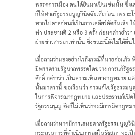
พรรคการเมือง​ ตนได้ยินมาเป็นเช่นนั้น ซึ่
ก็ให้ศาลรัฐธรรมนูญวินิจฉัยเสียก่อน เพราะโ
หากไปศาลก่อนก็เป็นการเคลียร์คัดกันเสีย ใ
ทำ ประชามติ 2 หรือ 3 ครั้ง ก่อนกล่าวย้ำว่า เ
ฝ่าย​ข่าวสารมาเท่านั้น ซึ่งขณะนี้ยังไม่ได้ย
เมื่อถามว่ามองอย่างไรถึงกรณีที่นายก่อแก้ว​
มีพรรคร่วมรัฐบาลพรรคใดขวาง การแก้รัฐธ
ศักดิ์​ กล่าวว่า เป็นความเห็นทางกฎหมาย แ
นั้นมาตรานี้ ขอเรียนว่า การแก้ไขรัฐธรรมน
ในการพิจารณากฎหมาย และประธานก็เปิดโ
รัฐธรรมนูญ​ ซึ่งก็ไม่เห็นว่าจะมีการผิดกฎหม
เมื่อถามว่าหากมีการเสนอศาลรัฐธรรมนูญวินิ
กระบวนการที่ดำเนินการอยู่ในรัฐสภา จะเป็น