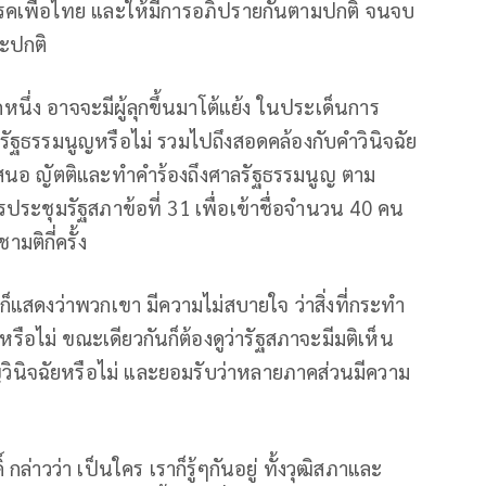
คเพื่อไทย​ และให้มีการอภิปรายกันตามปกติ จนจบ
ะปกติ
หนึ่ง อาจจะมีผู้ลุกขึ้นมาโต้แย้ง ในประเด็นการ
รัฐธรรมนูญหรือไม่ รวมไปถึงสอดคล้องกับคำวินิจฉัย
สนอ ญัตติและทำคำร้องถึงศาลรัฐธรรมนูญ​ ตาม
ะชุมรัฐสภาข้อที่ 31 เพื่อเข้าชื่อจำนวน​ 40 คน​
ติกี่ครั้ง​
ญก็แสดงว่าพวกเขา มีความไม่สบายใจ ว่าสิ่งที่กระทำ
หรือไม่ ขณะเดียวกันก็ต้องดูว่ารัฐสภาจะมีมติเห็น
วินิจฉัยหรือไม่ และยอมรับว่าหลายภาคส่วนมีความ
์​ กล่าวว่า เป็นใคร​ เราก็รู้ๆกันอยู่ ทั้งวุฒิสภาและ