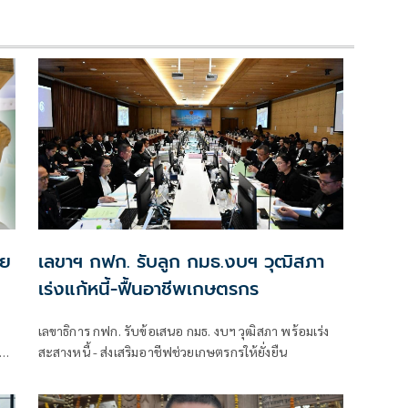
าย
เลขาฯ กฟก. รับลูก กมธ.งบฯ วุฒิสภา
เร่งแก้หนี้-ฟื้นอาชีพเกษตรกร
เลขาธิการ กฟก. รับข้อเสนอ กมธ. งบฯ วุฒิสภา พร้อมเร่ง
สะสางหนี้ - ส่งเสริมอาชีฟช่วยเกษตรกรให้ยั่งยืน