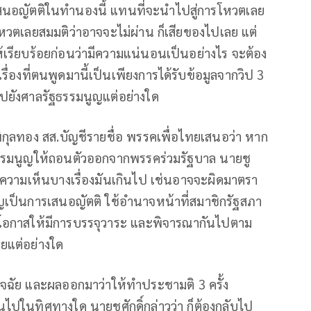
งเสนอญัตติ​​ในทำนองนี้ แทนที่จะนำไปสู่การโหวตเลย
หวตเลยสมมติ​ว่าอาจจะไม่ผ่าน ก็เสียของไปเลย แต่
ห้เรียบร้อยก่อนว่ามีความแน่นอนเป็นอย่างไร จะต้อง
รื่องที่ตนพูดมานี้เป็นเพียงการได้รับข้อมูลจากวิป​ 3
ื่นไปยังศาลรัฐธรรมนูญแต่อย่างใด
 พิกุลทอง สส.บัญชีรายชื่อ พรรคเพื่อไทยเสนอว่า หาก
รรมนูญให้ถอนตัวออกจากพรรคร่วมรัฐบาล นายชู
ต่ความเห็นบางเรื่องมันเกินไป เช่นอาจจะผิดมาตรา
ูญเป็นการเสนอญัตติ ใช้อำนาจหน้าที่สมาชิกรัฐสภา
อกาสให้มีการบรรจุวาระ และพิจารณากันไปตาม
ายแต่อย่างใด
จฉัย​ และผลออกมาว่าให้ทำประชามติ 3 ครั้ง
ไปในทิศทางใด นายชูศักดิ์กล่าวว่า ก็ต้องกลับไป