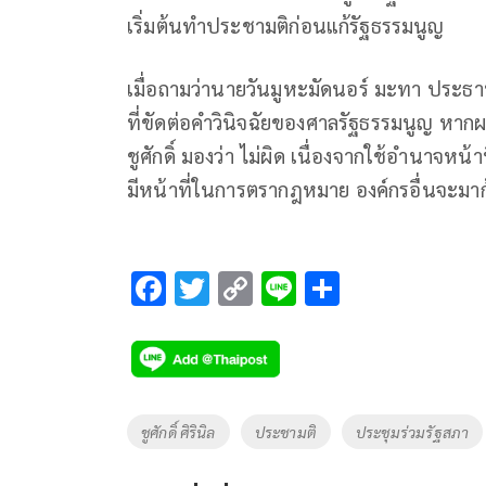
เริ่มต้นทำประชามติก่อนแก้รัฐธรรมนูญ​
เมื่อถามว่านายวันมูหะมัดนอร์ มะทา​ ประธา
ที่ขัดต่อคำวินิจฉัยของศาลรัฐธรรมนูญ หากผ
ชูศักดิ์​ มองว่า​ ไม่​ผิด​ เนื่องจากใช้อำนาจห
มีหน้าที่ในการตรากฎหมาย องค์กรอื่นจะมาก้า
F
T
C
Li
S
ac
wi
o
n
h
e
tt
p
e
ar
b
er
y
e
o
Li
Tags
ชูศักดิ์ ศิรินิล
ประชามติ
ประชุมร่วมรัฐสภา
o
n