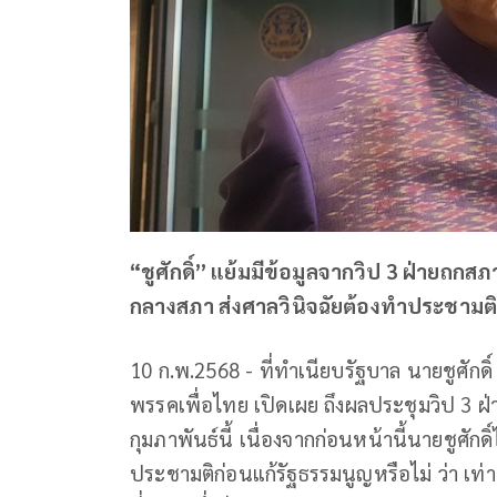
“ชูศักดิ์​” แย้ม​มีข้อมูล​จากวิป​ 3 ฝ่าย​ถ
กลางสภา​ ส่งศาล​วินิจฉัยต้องทำประชามติก
10 ก.พ.2568 - ที่ทำเนียบรัฐบาล นายชูศักดิ์
พรรคเพื่อไทย เปิดเผย ถึงผลประชุมวิป 3 ฝ่
กุมภาพันธ์นี้​ เนื่องจากก่อนหน้านี้นายชูศักด
ประชามติก่อนแก้รัฐธรรมนูญหรือไม่​ ว่า​ เ